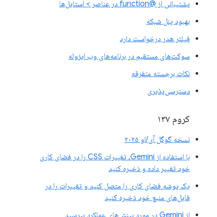
پشتیبانی از @function در عناصر > استایل‌ها
بهبود پنل شبکه
فیلتر هدر درخواست دارد
سوکت‌های مستقیم در برنامه‌های وب ایزوله
نکات برجسته متفرقه
دسترسی‌پذیری
کروم ۱۳۷
نسخه گوگل آی/او ۲۰۲۵
با استفاده از Gemini، تغییرات CSS را در فضای کاری
خود تغییر داده و ذخیره کنید
یک پوشه فضای کاری را متصل کنید و تغییرات را در
فایل‌های منبع خود ذخیره کنید
از Gemini در مورد بینش‌های عملکرد بپرسید