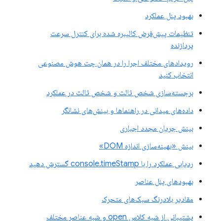
بهبود پنل عملکرد
تنظیمات پیش‌فرض کالیبره شده برای کنترل سرعت
پردازنده
رویدادهای مختلف اجرا را در همان چت هوش مصنوعی
انتخاب کنید
برجسته‌سازی شخص ثالث و شخص ثالث در عملکرد
داده‌های میدانی در راهنماها و بینش‌های نشانگر
بینش جریان مجدد اجباری
بینش «بهینه‌سازی اندازه DOM»
ردیابی عملکرد را با console.timeStamp گسترش دهید
بهبودهای پنل عناصر
مقادیر بلادرنگ سبک‌های متحرک
پشتیبانی از شبه کلاس open و شبه عناصر مختلف