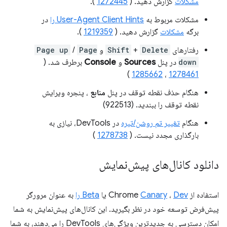
مشکلات
گزارش دهید. (
1272445
).
مشکلات مربوط به
User-Agent Client Hints را
در
برگه
مشکلات
گزارش دهید. (
1219359
).
رفتارهای
Delete
+
Shift
و
Page
/
Page up
down
در پنل
Sources
و
Console
برطرف شد. (
)
1285662
،
1278461
هنگام حذف نقطه توقف در پنل
منابع
، پنجره ویرایش
نقطه توقف را ببندید. (922513)
هنگام
تغییر تم روشن/تیره
در DevTools، نیازی به
بارگذاری مجدد نیست. (
1278738
)
دانلود کانال‌های پیش‌نمایش
استفاده از Chrome
Dev
،
Canary
یا
Beta را
به عنوان مرورگر
پیش‌فرض توسعه خود در نظر بگیرید. این کانال‌های پیش‌نمایش به شما
امکان دسترسی به جدیدترین ویژگی‌های DevTools را می‌دهند، به شما