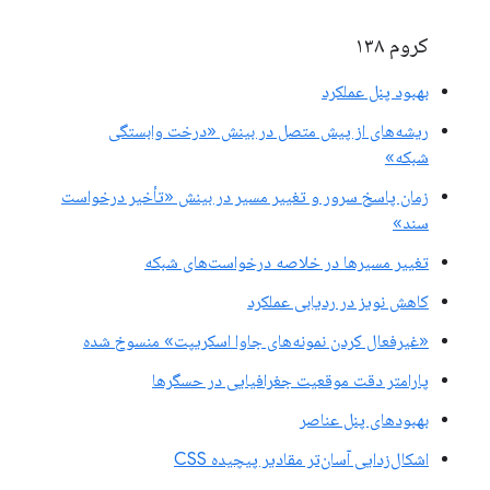
کروم ۱۳۸
بهبود پنل عملکرد
ریشه‌های از پیش متصل در بینش «درخت وابستگی
شبکه»
زمان پاسخ سرور و تغییر مسیر در بینش «تأخیر درخواست
سند»
تغییر مسیرها در خلاصه درخواست‌های شبکه
کاهش نویز در ردیابی عملکرد
«غیرفعال کردن نمونه‌های جاوا اسکریپت» منسوخ شده
پارامتر دقت موقعیت جغرافیایی در حسگرها
بهبودهای پنل عناصر
اشکال‌زدایی آسان‌تر مقادیر پیچیده CSS