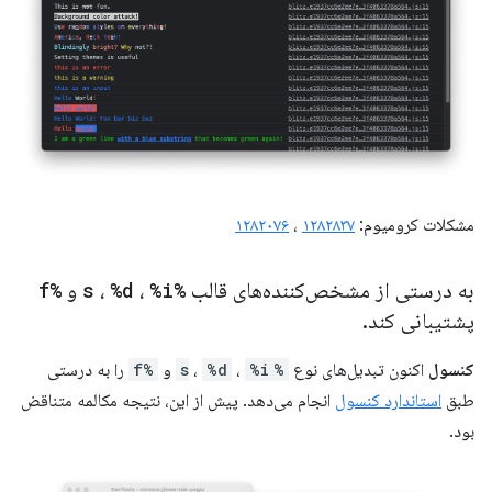
مشکلات کرومیوم:
۱۲۸۲۸۳۷
،
۱۲۸۲۰۷۶
به درستی از مشخص‌کننده‌های قالب
%s
%i
،
%d
،
و
%f
پشتیبانی کند
.
کنسول
اکنون تبدیل‌های نوع
%s
%i
،
%d
،
و
%f
را به درستی
طبق
استاندارد کنسول
انجام می‌دهد. پیش از این، نتیجه مکالمه متناقض
بود.