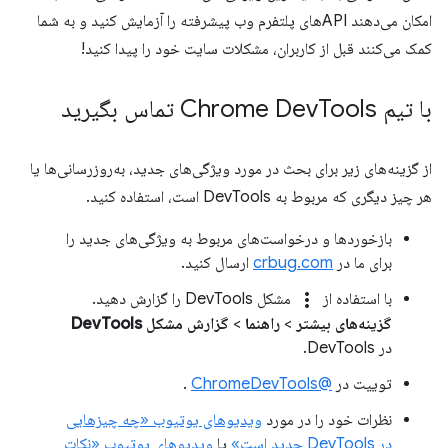
امکان می‌دهند APIهای پلتفرم وب پیشرفته را آزمایش کنید و به شما
کمک می‌کنند قبل از کاربران، مشکلات سایت خود را پیدا کنید!
با تیم Chrome Dev
Tools تماس بگیرید
از گزینه‌های زیر برای بحث در مورد ویژگی‌های جدید، به‌روزرسانی‌ها یا
هر چیز دیگری که مربوط به DevTools است، استفاده کنید.
بازخوردها و درخواست‌های مربوط به ویژگی‌های جدید را
برای ما در
crbug.com
ارسال کنید.
more_vert
با استفاده از
مشکل DevTools را گزارش دهید.
گزینه‌های بیشتر
>
راهنما
>
گزارش مشکل DevTools
در DevTools.
توییت در
@ChromeDevTools
.
نظرات خود را در مورد
ویدیوهای یوتیوب «چه چیزهایی
در DevTools جدید است»
یا
ویدیوهای یوتیوب «نکات