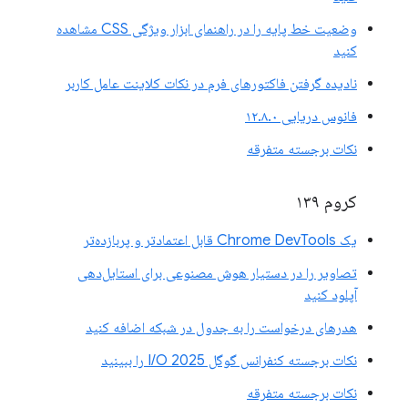
وضعیت خط پایه را در راهنمای ابزار ویژگی CSS مشاهده
کنید
نادیده گرفتن فاکتورهای فرم در نکات کلاینت عامل کاربر
فانوس دریایی ۱۲.۸.۰
نکات برجسته متفرقه
کروم ۱۳۹
یک Chrome DevTools قابل اعتمادتر و پربازده‌تر
تصاویر را در دستیار هوش مصنوعی برای استایل‌دهی
آپلود کنید
هدرهای درخواست را به جدول در شبکه اضافه کنید
نکات برجسته کنفرانس گوگل I/O 2025 را ببینید
نکات برجسته متفرقه