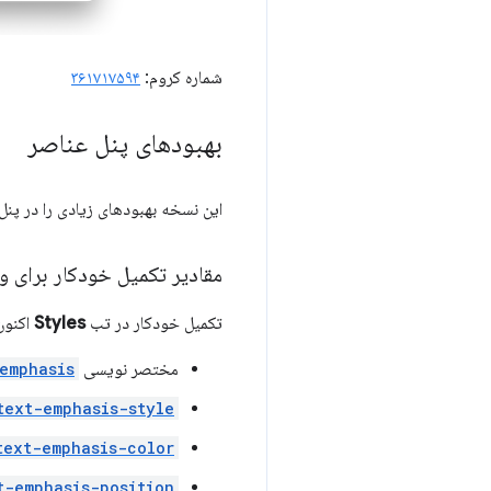
شماره کروم:
۳۶۱۷۱۷۵۹۴
بهبودهای پنل عناصر
این نسخه بهبودهای زیادی را در پنل
مقادیر تکمیل خودکار برای و
تکمیل خودکار در تب
Styles
اکنون مقا
مختصر نویسی
emphasis
text-emphasis-style
text-emphasis-color
t-emphasis-position