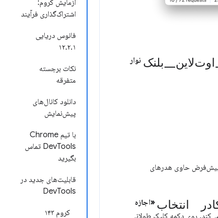
آزمایش کروم:
اشتراک‌گذاری فرآیند
فانوس دریایی
۱۲.۲.۱
نوار
نکات برجسته
متفرقه
دانلود کانال‌های
پیش‌نمایش
با تیم Chrome
DevTools تماس
بگیرید
قابلیت‌های جدید در
DevTools
ادر انتخاب
«اجازه
کروم ۱۴۳
کند. روی دکمه کلیک طولانی