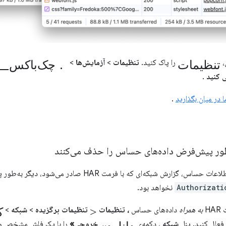
تنظیمات
چک‌باکس_اوت‌لاین_بلنک.
،
را پاک کنید.
تنظیمات
>
آزمایش‌ها
>
ی کنید
.
 در میان بگذارید
.
‌ای که با فرمت HAR صادر می‌شود، دیگر به‌طور پیش‌فرض حاوی هدرهای
Authorizati
نخواهد بود.
>
ک
H
به همراه
داده‌های حساس
، تنظیمات
تنظیمات برگزیده
>
شبکه
>
«دانلود
فعال کنید. پنل
شبکه
، دکمه‌ی
خروجی»
را با یک فلش مشخص می‌