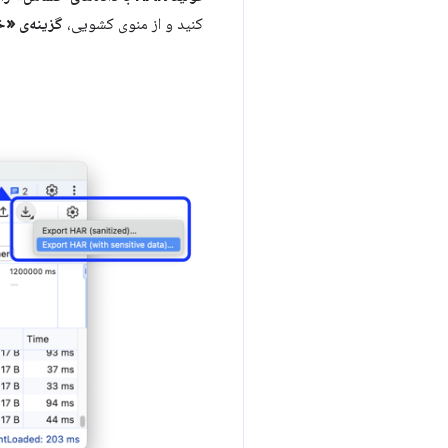
کنید و از منوی کشویی،
گزینه‌ی «خروجی HAR (با