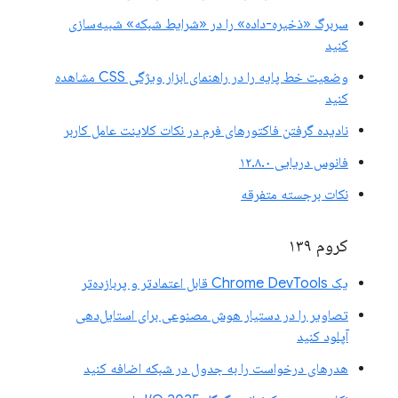
سربرگ «ذخیره-داده» را در «شرایط شبکه» شبیه‌سازی
کنید
وضعیت خط پایه را در راهنمای ابزار ویژگی CSS مشاهده
کنید
نادیده گرفتن فاکتورهای فرم در نکات کلاینت عامل کاربر
فانوس دریایی ۱۲.۸.۰
نکات برجسته متفرقه
کروم ۱۳۹
یک Chrome DevTools قابل اعتمادتر و پربازده‌تر
تصاویر را در دستیار هوش مصنوعی برای استایل‌دهی
آپلود کنید
هدرهای درخواست را به جدول در شبکه اضافه کنید