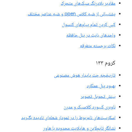
مقادیر بلادرنگ سبک‌های متحرک
پشتیبانی از شبه کلاس open و شبه عناصر مختلف
کپی کردن تمام پیام‌های کنسول
واحدهای بایت در پنل حافظه
نکات برجسته متفرقه
کروم ۱۳۳
تاریخچه چت پایدار هوش مصنوعی
بهبود پنل عملکرد
بینش تحویل تصویر
ناوبری کیبورد کلاسیک و مدرن
اسکریپت‌های نامربوط را در نمودار شعله‌ای نادیده بگیرید
نشانگر تایم‌لاین و هایلایت محدوده با هاور