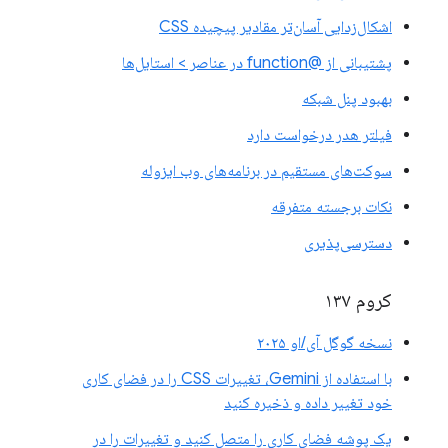
اشکال‌زدایی آسان‌تر مقادیر پیچیده CSS
پشتیبانی از @function در عناصر > استایل‌ها
بهبود پنل شبکه
فیلتر هدر درخواست دارد
سوکت‌های مستقیم در برنامه‌های وب ایزوله
نکات برجسته متفرقه
دسترسی‌پذیری
کروم ۱۳۷
نسخه گوگل آی/او ۲۰۲۵
با استفاده از Gemini، تغییرات CSS را در فضای کاری
خود تغییر داده و ذخیره کنید
یک پوشه فضای کاری را متصل کنید و تغییرات را در