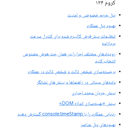
کروم ۱۳۴
پنل حریم خصوصی و امنیت
بهبود پنل عملکرد
تنظیمات پیش‌فرض کالیبره شده برای کنترل سرعت
پردازنده
رویدادهای مختلف اجرا را در همان چت هوش مصنوعی
انتخاب کنید
برجسته‌سازی شخص ثالث و شخص ثالث در عملکرد
داده‌های میدانی در راهنماها و بینش‌های نشانگر
بینش جریان مجدد اجباری
بینش «بهینه‌سازی اندازه DOM»
ردیابی عملکرد را با console.timeStamp گسترش دهید
بهبودهای پنل عناصر