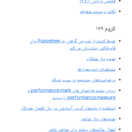
فانوس دریایی ۱۲.۲.۱
نکات برجسته متفرقه
کروم ۱۲۹
ضبط کننده از خروجی گرفتن به Puppeteer برای
فایرفاکس پشتیبانی می‌کند
بهبود پنل عملکرد
مشاهدات زنده معیارها
درخواست‌های جستجو در مسیر شبکه
ردپای پشته فراخوانی‌های performance.mark و
performance.measure را ببینید
استفاده از داده‌های آدرس آزمایشی در پنل تکمیل خودکار
بهبودهای پنل عناصر
اعمال حالت‌های بیشتر برای عناصر خاص