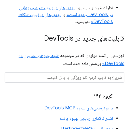
نظرات خود را در مورد
ویدیوهای یوتیوب «چه چیزهایی
در DevTools جدید است»
یا
ویدیوهای یوتیوب «نکات
DevTools»
بنویسید.
قابلیت‌های جدید در Dev
Tools
فهرستی از تمام مواردی که در مجموعه
«چه چیزهای جدیدی در
DevTools»
پوشش داده شده است.
کروم ۱۴۳
به‌روزرسانی‌های سرور DevTools MCP
اشتراک‌گذاری ردیابی بهبود یافته
پشتیبانی از @starting-style