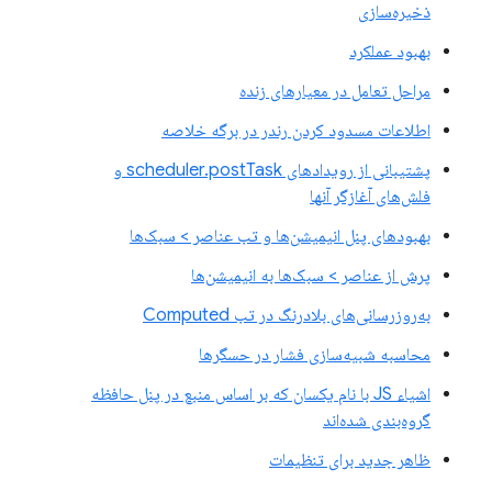
ذخیره‌سازی
بهبود عملکرد
مراحل تعامل در معیارهای زنده
اطلاعات مسدود کردن رندر در برگه خلاصه
پشتیبانی از رویدادهای scheduler.postTask و
فلش‌های آغازگر آنها
بهبودهای پنل انیمیشن‌ها و تب عناصر > سبک‌ها
پرش از عناصر > سبک‌ها به انیمیشن‌ها
به‌روزرسانی‌های بلادرنگ در تب Computed
محاسبه شبیه‌سازی فشار در حسگرها
اشیاء JS با نام یکسان که بر اساس منبع در پنل حافظه
گروه‌بندی شده‌اند
ظاهر جدید برای تنظیمات