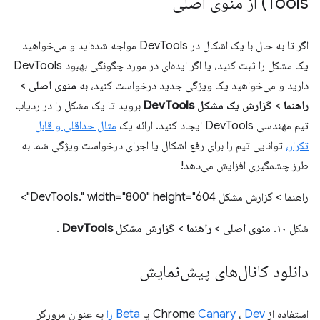
Tools) از منوی اصلی
اگر تا به حال با یک اشکال در DevTools مواجه شده‌اید و می‌خواهید
یک مشکل را ثبت کنید، یا اگر ایده‌ای در مورد چگونگی بهبود DevTools
دارید و می‌خواهید یک ویژگی جدید درخواست کنید، به
منوی اصلی
>
راهنما
>
گزارش یک مشکل DevTools
بروید تا یک مشکل را در ردیاب
تیم مهندسی DevTools ایجاد کنید. ارائه یک
مثال حداقلی و قابل
تکرار،
توانایی تیم را برای رفع اشکال یا اجرای درخواست ویژگی شما به
طرز چشمگیری افزایش می‌دهد!
راهنما > گزارش مشکل DevTools." width="800" height="604">
شکل ۱۰.
منوی اصلی
>
راهنما
>
گزارش مشکل DevTools
.
دانلود کانال‌های پیش‌نمایش
استفاده از Chrome
Dev
،
Canary
یا
Beta را
به عنوان مرورگر