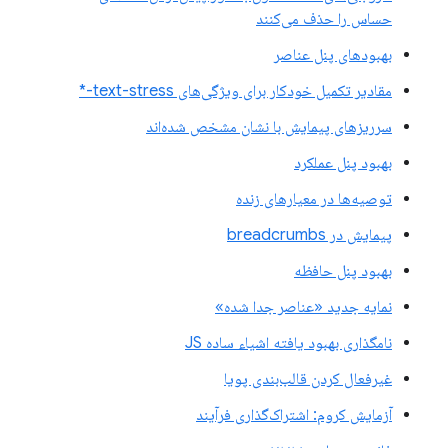
حساس را حذف می‌کنند
بهبودهای پنل عناصر
مقادیر تکمیل خودکار برای ویژگی‌های text-stress-*
سرریزهای پیمایش با نشان مشخص شده‌اند
بهبود پنل عملکرد
توصیه‌ها در معیارهای زنده
پیمایش در breadcrumbs
بهبود پنل حافظه
نمایه جدید «عناصر جدا شده»
نامگذاری بهبود یافته اشیاء ساده JS
غیرفعال کردن قالب‌بندی پویا
آزمایش کروم: اشتراک‌گذاری فرآیند