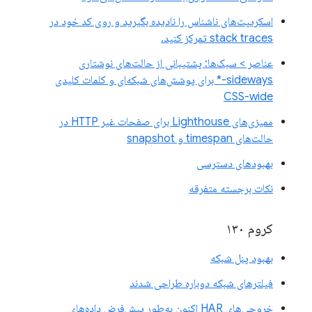
اسکریپت‌های ناشناس را نادیده بگیرید و روی کد خود در
stack traces تمرکز کنید.
عناصر > سبک‌ها: پشتیبانی از حالت‌های نوشتاری
sideways-* برای پوشش‌های شبکه‌ای و کلمات کلیدی
CSS-wide
ممیزی‌های Lighthouse برای صفحات غیر HTTP در
حالت‌های timespan و snapshot
بهبودهای دسترسی
نکات برجسته متفرقه
کروم ۱۳۰
بهبود پنل شبکه
فیلترهای شبکه دوباره طراحی شدند
خروجی‌های HAR اکنون به‌طور پیش‌فرض داده‌های