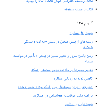
نکات برجسته کنفرانس گوگل I/O 2025 را ببینید
نکات برجسته متفرقه
کروم ۱۳۸
بهبود پنل عملکرد
ریشه‌های از پیش متصل در بینش «درخت وابستگی
شبکه»
زمان پاسخ سرور و تغییر مسیر در بینش «تأخیر درخواست
سند»
تغییر مسیرها در خلاصه درخواست‌های شبکه
کاهش نویز در ردیابی عملکرد
«غیرفعال کردن نمونه‌های جاوا اسکریپت» منسوخ شده
پارامتر دقت موقعیت جغرافیایی در حسگرها
بهبودهای پنل عناصر