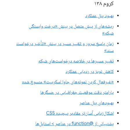
کروم ۱۳۸
بهبود پنل عملکرد
ریشه‌های از پیش متصل در بینش «درخت وابستگی
شبکه»
زمان پاسخ سرور و تغییر مسیر در بینش «تأخیر درخواست
سند»
تغییر مسیرها در خلاصه درخواست‌های شبکه
کاهش نویز در ردیابی عملکرد
«غیرفعال کردن نمونه‌های جاوا اسکریپت» منسوخ شده
پارامتر دقت موقعیت جغرافیایی در حسگرها
بهبودهای پنل عناصر
اشکال‌زدایی آسان‌تر مقادیر پیچیده CSS
پشتیبانی از @function در عناصر > استایل‌ها