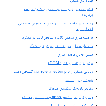
بهبود پنل عملکرد
تنظیمات پیش‌فرض کالیبره شده برای کنترل سرعت
پردازنده
رویدادهای مختلف اجرا را در همان چت هوش مصنوعی
انتخاب کنید
برجسته‌سازی شخص ثالث و شخص ثالث در عملکرد
داده‌های میدانی در راهنماها و بینش‌های نشانگر
بینش جریان مجدد اجباری
بینش «بهینه‌سازی اندازه DOM»
ردیابی عملکرد را با console.timeStamp گسترش دهید
بهبودهای پنل عناصر
مقادیر بلادرنگ سبک‌های متحرک
پشتیبانی از شبه کلاس open و شبه عناصر مختلف
کپی کردن تمام پیام‌های کنسول