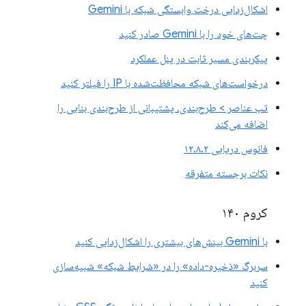
اشکال‌زدایی درخت وابستگی شبکه با Gemini
چت‌های خود را با Gemini صادر کنید
پیکربندی مسیر ثابت در پنل عملکرد
درخواست‌های شبکه محافظت‌شده با IP را فیلتر کنید
تب عناصر > طرح‌بندی، پشتیبانی از طرح‌بندی بنایی را
اضافه می‌کند
فانوس دریایی ۱۲.۸.۲
نکات برجسته متفرقه
کروم ۱۴۰
با Gemini بینش‌های بیشتری را اشکال‌زدایی کنید
سربرگ «ذخیره-داده» را در «شرایط شبکه» شبیه‌سازی
کنید