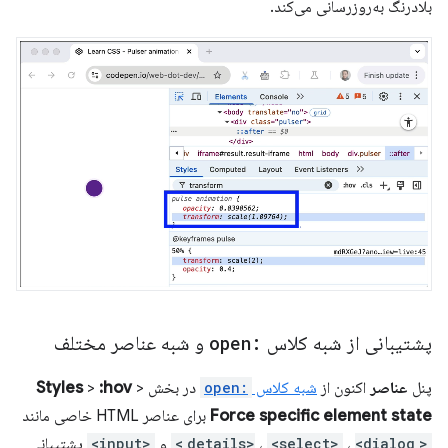
بلادرنگ به‌روزرسانی می‌کند.
پشتیبانی از شبه کلاس
:open
و شبه عناصر مختلف
پنل
عناصر
اکنون از
شبه کلاس
:open
در بخش
>
:hov
>
Styles
Force specific element state
برای عناصر HTML خاصی مانند
<details>
<dialog>
،
<select>
،
و
<input>
پشتیبانی