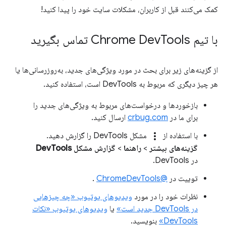
کمک می‌کنند قبل از کاربران، مشکلات سایت خود را پیدا کنید!
با تیم Chrome Dev
Tools تماس بگیرید
از گزینه‌های زیر برای بحث در مورد ویژگی‌های جدید، به‌روزرسانی‌ها یا
هر چیز دیگری که مربوط به DevTools است، استفاده کنید.
بازخوردها و درخواست‌های مربوط به ویژگی‌های جدید را
برای ما در
crbug.com
ارسال کنید.
more_vert
با استفاده از
مشکل DevTools را گزارش دهید.
گزینه‌های بیشتر
>
راهنما
>
گزارش مشکل DevTools
در DevTools.
توییت در
@ChromeDevTools
.
نظرات خود را در مورد
ویدیوهای یوتیوب «چه چیزهایی
در DevTools جدید است»
یا
ویدیوهای یوتیوب «نکات
DevTools»
بنویسید.