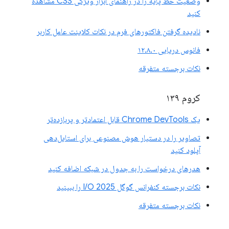
وضعیت خط پایه را در راهنمای ابزار ویژگی CSS مشاهده
کنید
نادیده گرفتن فاکتورهای فرم در نکات کلاینت عامل کاربر
فانوس دریایی ۱۲.۸.۰
نکات برجسته متفرقه
کروم ۱۳۹
یک Chrome DevTools قابل اعتمادتر و پربازده‌تر
تصاویر را در دستیار هوش مصنوعی برای استایل‌دهی
آپلود کنید
هدرهای درخواست را به جدول در شبکه اضافه کنید
نکات برجسته کنفرانس گوگل I/O 2025 را ببینید
نکات برجسته متفرقه