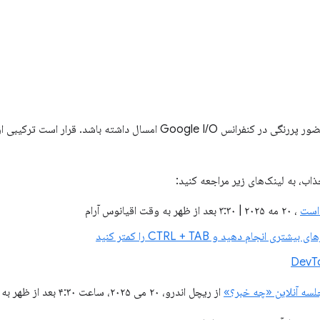
Chrome DevTools قرار است حضور پررنگی در کنفرانس Google I/O امسال د
اب، به لینک‌های زیر مراجعه کنید:
است
، ۲۰ مه ۲۰۲۵ | ۳:۳۰ بعد از ظهر به وقت اقیانوس آرام
لسه آنلاین «چه خبر؟»
از ریچل اندرو، ۲۰ می ۲۰۲۵، ساعت ۴:۳۰ بعد از ظهر به وقت اقیانوس آرام، شرکت کنید.