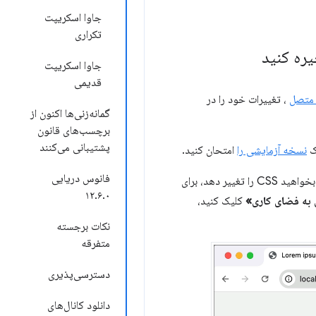
جاوا اسکریپت
تکراری
جاوا اسکریپت
قدیمی
 متصل
، تغییرات خود را در
گمانه‌زنی‌ها اکنون از
برچسب‌های قانون
پشتیبانی می‌کنند
ک
نسخه آزمایشی را
امتحان کنید.
فانوس دریایی
کلیک کنید، از Gemini بخواهید CSS را تغییر دهد، برای
۱۲.۶.۰
 به فضای کاری»
کلیک کنید،
نکات برجسته
متفرقه
دسترسی‌پذیری
دانلود کانال‌های