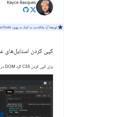
Kayce Basques
توجه:
آیا علاقه‌مند به کمک به بهبود DevTools هستید؟ برای شرکت در
کپی کردن استایل‌های ع
برای کپی کردن CSS گره DOM در کلیپ‌بورد، روی یک گره در