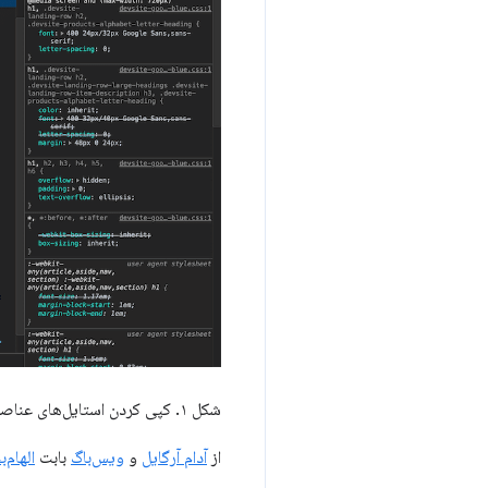
شکل ۱. کپی کردن استایل‌های عناصر.
از
آدام آرگایل
و
ویس‌باگ
بابت
الهام‌