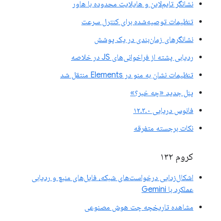
نشانگر تایم‌لاین و هایلایت محدوده با هاور
تنظیمات توصیه‌شده برای کنترل سرعت
نشانگرهای زمان‌بندی در یک پوشش
ردیابی پشته از فراخوانی‌های JS در خلاصه
تنظیمات نشان به منو در Elements منتقل شد
پنل جدید «چه خبر؟»
فانوس دریایی ۱۲.۳.۰
نکات برجسته متفرقه
کروم ۱۳۲
اشکال‌زدایی درخواست‌های شبکه، فایل‌های منبع و ردیابی
عملکرد با Gemini
مشاهده تاریخچه چت هوش مصنوعی