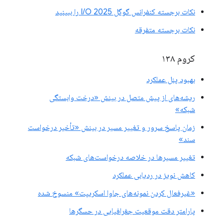
نکات برجسته کنفرانس گوگل I/O 2025 را ببینید
نکات برجسته متفرقه
کروم ۱۳۸
بهبود پنل عملکرد
ریشه‌های از پیش متصل در بینش «درخت وابستگی
شبکه»
زمان پاسخ سرور و تغییر مسیر در بینش «تأخیر درخواست
سند»
تغییر مسیرها در خلاصه درخواست‌های شبکه
کاهش نویز در ردیابی عملکرد
«غیرفعال کردن نمونه‌های جاوا اسکریپت» منسوخ شده
پارامتر دقت موقعیت جغرافیایی در حسگرها