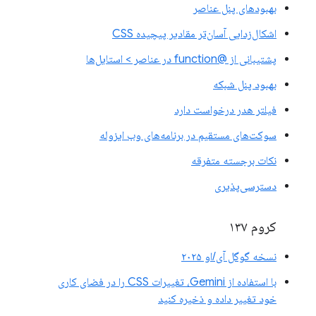
بهبودهای پنل عناصر
اشکال‌زدایی آسان‌تر مقادیر پیچیده CSS
پشتیبانی از @function در عناصر > استایل‌ها
بهبود پنل شبکه
فیلتر هدر درخواست دارد
سوکت‌های مستقیم در برنامه‌های وب ایزوله
نکات برجسته متفرقه
دسترسی‌پذیری
کروم ۱۳۷
نسخه گوگل آی/او ۲۰۲۵
با استفاده از Gemini، تغییرات CSS را در فضای کاری
خود تغییر داده و ذخیره کنید