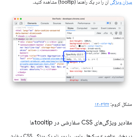
میزان ویژگی
آن را در یک راهنما (tooltip) مشاهده کنید.
مشکل کروم:
۱۲۰۴۹۳۲
مقادیر ویژگی‌های CSS سفارشی در tooltipها
در
بخش عناصر
>
سبک‌ها
، ماوس را روی نام یک ویژگی CSS سفارشی