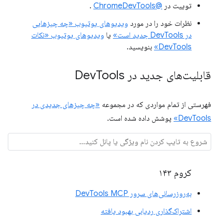
توییت در
@ChromeDevTools
.
نظرات خود را در مورد
ویدیوهای یوتیوب «چه چیزهایی
در DevTools جدید است»
یا
ویدیوهای یوتیوب «نکات
DevTools»
بنویسید.
قابلیت‌های جدید در Dev
Tools
فهرستی از تمام مواردی که در مجموعه
«چه چیزهای جدیدی در
DevTools»
پوشش داده شده است.
کروم ۱۴۳
به‌روزرسانی‌های سرور DevTools MCP
اشتراک‌گذاری ردیابی بهبود یافته