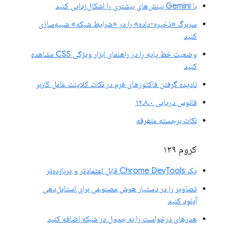
با Gemini بینش‌های بیشتری را اشکال‌زدایی کنید
سربرگ «ذخیره-داده» را در «شرایط شبکه» شبیه‌سازی
کنید
وضعیت خط پایه را در راهنمای ابزار ویژگی CSS مشاهده
کنید
نادیده گرفتن فاکتورهای فرم در نکات کلاینت عامل کاربر
فانوس دریایی ۱۲.۸.۰
نکات برجسته متفرقه
کروم ۱۳۹
یک Chrome DevTools قابل اعتمادتر و پربازده‌تر
تصاویر را در دستیار هوش مصنوعی برای استایل‌دهی
آپلود کنید
هدرهای درخواست را به جدول در شبکه اضافه کنید