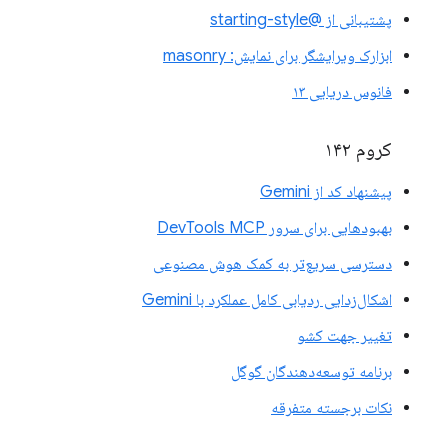
پشتیبانی از @starting-style
ابزارک ویرایشگر برای نمایش: masonry
فانوس دریایی ۱۳
کروم ۱۴۲
پیشنهاد کد از Gemini
بهبودهایی برای سرور DevTools MCP
دسترسی سریع‌تر به کمک هوش مصنوعی
اشکال‌زدایی ردیابی کامل عملکرد با Gemini
تغییر جهت کشو
برنامه توسعه‌دهندگان گوگل
نکات برجسته متفرقه