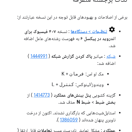
برخی از اصلاحات و بهبودهای قابل توجه در این نسخه عبارتند از:
تنظیمات
>
دستگاه‌ها
: نسخه
۴۰۷ فیسبوک برای
اندروید در پیکسل ۶
به فهرست رشته‌های عامل اضافه
شد.
شبکه
: میانبر
پاک کردن گزارش شبکه
(
1444991
)
اضافه شد:
مک او اس:
فرمان
+
K
ویندوز/لینوکس:
کنترل
+
L
گزینه کشویی
پنل بینش‌های عملکرد
(
1414773
) از
بخش ضبط
>
ضبط N
حذف شد.
استایل‌شیت‌هایی که بارگذاری نشدند، اکنون از درخت
ناوبری پنهان شده‌اند (
1386059
).
عملکرد
: مشکل نمایش نادرست مسیر
تعاملات
قابل ارتقا (