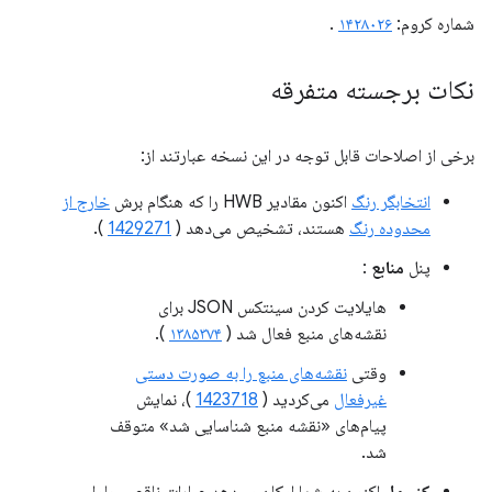
شماره کروم:
۱۴۲۸۰۲۶
.
نکات برجسته متفرقه
برخی از اصلاحات قابل توجه در این نسخه عبارتند از:
انتخابگر رنگ
اکنون مقادیر HWB را که هنگام برش
خارج از
محدوده رنگ
هستند، تشخیص می‌دهد (
1429271
).
پنل
منابع
:
هایلایت کردن سینتکس JSON برای
نقشه‌های منبع فعال شد (
۱۳۸۵۳۷۴
).
وقتی
نقشه‌های منبع را به صورت دستی
غیرفعال
می‌کردید (
1423718
)، نمایش
پیام‌های «نقشه منبع شناسایی شد» متوقف
شد.