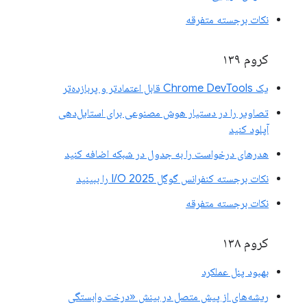
نکات برجسته متفرقه
کروم ۱۳۹
یک Chrome DevTools قابل اعتمادتر و پربازده‌تر
تصاویر را در دستیار هوش مصنوعی برای استایل‌دهی
آپلود کنید
هدرهای درخواست را به جدول در شبکه اضافه کنید
نکات برجسته کنفرانس گوگل I/O 2025 را ببینید
نکات برجسته متفرقه
کروم ۱۳۸
بهبود پنل عملکرد
ریشه‌های از پیش متصل در بینش «درخت وابستگی