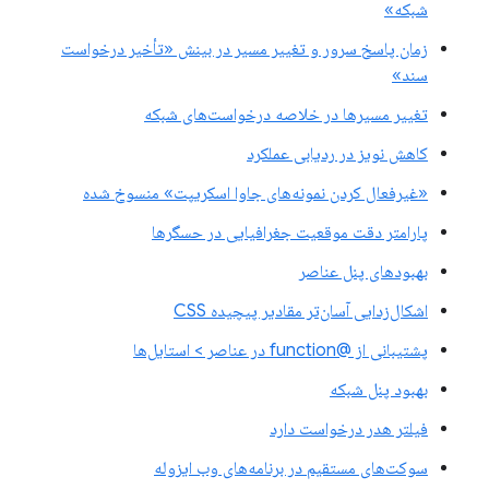
شبکه»
زمان پاسخ سرور و تغییر مسیر در بینش «تأخیر درخواست
سند»
تغییر مسیرها در خلاصه درخواست‌های شبکه
کاهش نویز در ردیابی عملکرد
«غیرفعال کردن نمونه‌های جاوا اسکریپت» منسوخ شده
پارامتر دقت موقعیت جغرافیایی در حسگرها
بهبودهای پنل عناصر
اشکال‌زدایی آسان‌تر مقادیر پیچیده CSS
پشتیبانی از @function در عناصر > استایل‌ها
بهبود پنل شبکه
فیلتر هدر درخواست دارد
سوکت‌های مستقیم در برنامه‌های وب ایزوله