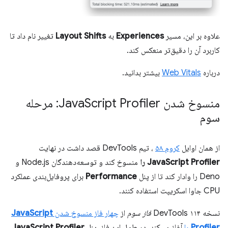
علاوه بر این، مسیر
Experiences
به
Layout Shifts
تغییر نام داد تا
کاربرد آن را دقیق‌تر منعکس کند.
درباره
Web Vitals
بیشتر بدانید.
منسوخ شدن Java
Script Profiler: مرحله
سوم
از همان اوایل
کروم ۵۸
، تیم DevTools قصد داشت در نهایت
JavaScript Profiler را
منسوخ کند و توسعه‌دهندگان Node.js و
Deno را وادار کند تا از پنل
Performance
برای پروفایل‌بندی عملکرد
CPU جاوا اسکریپت استفاده کنند.
نسخه ۱۱۴ DevTools
فاز سوم
از
چهار فاز منسوخ شدن
JavaScript
Profiler
را
آغاز می‌کند. در طول این فاز، پنل
JavaScript Profiler