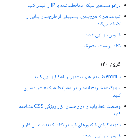
درخواست‌های شبکه محافظت‌شده با IP را فیلتر کنید
تب عناصر > طرح‌بندی، پشتیبانی از طرح‌بندی بنایی را
اضافه می‌کند
فانوس دریایی ۱۲.۸.۲
نکات برجسته متفرقه
کروم ۱۴۰
با Gemini بینش‌های بیشتری را اشکال‌زدایی کنید
سربرگ «ذخیره-داده» را در «شرایط شبکه» شبیه‌سازی
کنید
وضعیت خط پایه را در راهنمای ابزار ویژگی CSS مشاهده
کنید
نادیده گرفتن فاکتورهای فرم در نکات کلاینت عامل کاربر
فانوس دریایی ۱۲.۸.۰