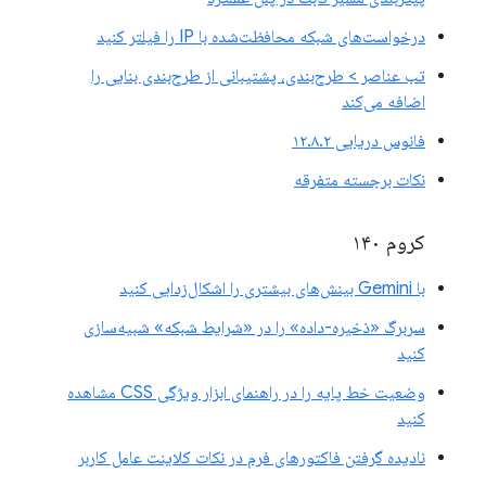
درخواست‌های شبکه محافظت‌شده با IP را فیلتر کنید
تب عناصر > طرح‌بندی، پشتیبانی از طرح‌بندی بنایی را
اضافه می‌کند
فانوس دریایی ۱۲.۸.۲
نکات برجسته متفرقه
کروم ۱۴۰
با Gemini بینش‌های بیشتری را اشکال‌زدایی کنید
سربرگ «ذخیره-داده» را در «شرایط شبکه» شبیه‌سازی
کنید
وضعیت خط پایه را در راهنمای ابزار ویژگی CSS مشاهده
کنید
نادیده گرفتن فاکتورهای فرم در نکات کلاینت عامل کاربر