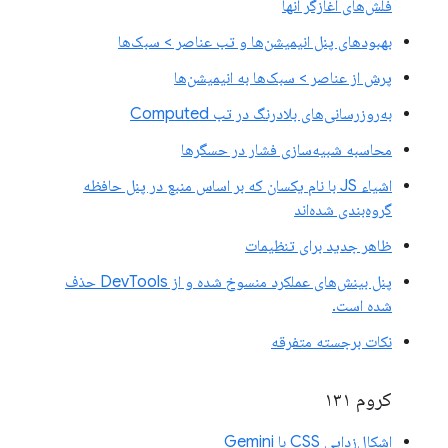
فلش‌های آغازگر آنها
بهبودهای پنل انیمیشن‌ها و تب عناصر > سبک‌ها
پرش از عناصر > سبک‌ها به انیمیشن‌ها
به‌روزرسانی‌های بلادرنگ در تب Computed
محاسبه شبیه‌سازی فشار در حسگرها
اشیاء JS با نام یکسان که بر اساس منبع در پنل حافظه
گروه‌بندی شده‌اند
ظاهر جدید برای تنظیمات
پنل بینش‌های عملکرد منسوخ شده و از DevTools حذف
شده است.
نکات برجسته متفرقه
کروم ۱۳۱
اشکال‌زدایی CSS با Gemini