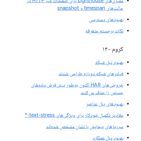
ممیزی‌های Lighthouse برای صفحات غیر HTTP در
حالت‌های timespan و snapshot
بهبودهای دسترسی
نکات برجسته متفرقه
کروم ۱۳۰
بهبود پنل شبکه
فیلترهای شبکه دوباره طراحی شدند
خروجی‌های HAR اکنون به‌طور پیش‌فرض داده‌های
حساس را حذف می‌کنند
بهبودهای پنل عناصر
مقادیر تکمیل خودکار برای ویژگی‌های text-stress-*
سرریزهای پیمایش با نشان مشخص شده‌اند
بهبود پنل عملکرد