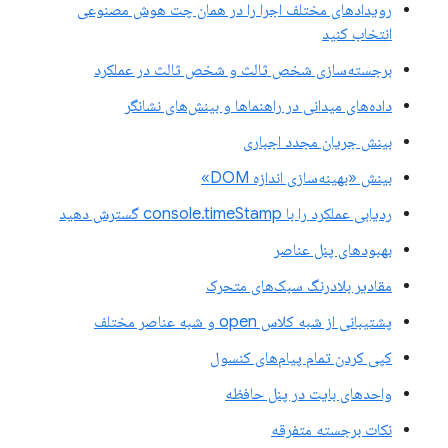
رویدادهای مختلف اجرا را در همان چت هوش مصنوعی
انتخاب کنید
برجسته‌سازی شخص ثالث و شخص ثالث در عملکرد
داده‌های میدانی در راهنماها و بینش‌های نشانگر
بینش جریان مجدد اجباری
بینش «بهینه‌سازی اندازه DOM»
ردیابی عملکرد را با console.timeStamp گسترش دهید
بهبودهای پنل عناصر
مقادیر بلادرنگ سبک‌های متحرک
پشتیبانی از شبه کلاس open و شبه عناصر مختلف
کپی کردن تمام پیام‌های کنسول
واحدهای بایت در پنل حافظه
نکات برجسته متفرقه