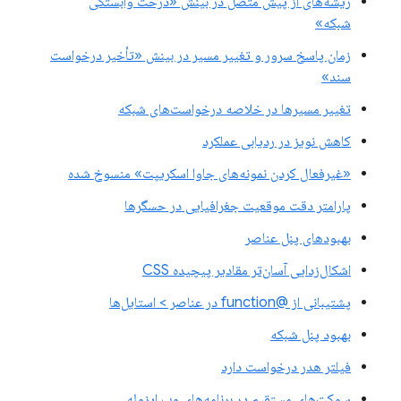
ریشه‌های از پیش متصل در بینش «درخت وابستگی
شبکه»
زمان پاسخ سرور و تغییر مسیر در بینش «تأخیر درخواست
سند»
تغییر مسیرها در خلاصه درخواست‌های شبکه
کاهش نویز در ردیابی عملکرد
«غیرفعال کردن نمونه‌های جاوا اسکریپت» منسوخ شده
پارامتر دقت موقعیت جغرافیایی در حسگرها
بهبودهای پنل عناصر
اشکال‌زدایی آسان‌تر مقادیر پیچیده CSS
پشتیبانی از @function در عناصر > استایل‌ها
بهبود پنل شبکه
فیلتر هدر درخواست دارد
سوکت‌های مستقیم در برنامه‌های وب ایزوله