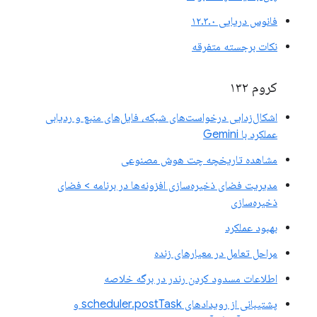
فانوس دریایی ۱۲.۳.۰
نکات برجسته متفرقه
کروم ۱۳۲
اشکال‌زدایی درخواست‌های شبکه، فایل‌های منبع و ردیابی
عملکرد با Gemini
مشاهده تاریخچه چت هوش مصنوعی
مدیریت فضای ذخیره‌سازی افزونه‌ها در برنامه > فضای
ذخیره‌سازی
بهبود عملکرد
مراحل تعامل در معیارهای زنده
اطلاعات مسدود کردن رندر در برگه خلاصه
پشتیبانی از رویدادهای scheduler.postTask و