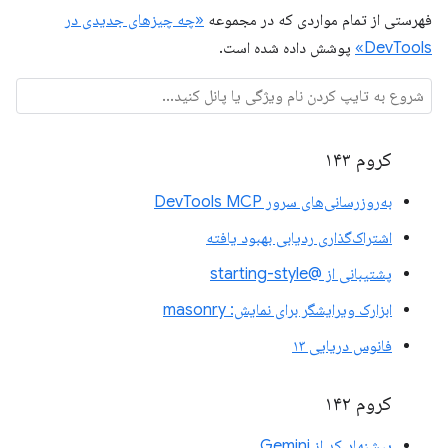
فهرستی از تمام مواردی که در مجموعه
«چه چیزهای جدیدی در
DevTools»
پوشش داده شده است.
کروم ۱۴۳
به‌روزرسانی‌های سرور DevTools MCP
اشتراک‌گذاری ردیابی بهبود یافته
پشتیبانی از @starting-style
ابزارک ویرایشگر برای نمایش: masonry
فانوس دریایی ۱۳
کروم ۱۴۲
پیشنهاد کد از Gemini