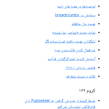
توصیه‌ها در معیارهای زنده
پیمایش در breadcrumbs
بهبود پنل حافظه
نمایه جدید «عناصر جدا شده»
نامگذاری بهبود یافته اشیاء ساده JS
غیرفعال کردن قالب‌بندی پویا
آزمایش کروم: اشتراک‌گذاری فرآیند
فانوس دریایی ۱۲.۲.۱
نکات برجسته متفرقه
کروم ۱۲۹
ضبط کننده از خروجی گرفتن به Puppeteer برای
فایرفاکس پشتیبانی می‌کند