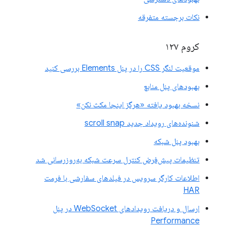
نکات برجسته متفرقه
کروم ۱۲۷
موقعیت لنگر CSS را در پنل Elements بررسی کنید
بهبودهای پنل منابع
نسخه بهبود یافته «هرگز اینجا مکث نکن»
شنونده‌های رویداد جدید scroll snap
بهبود پنل شبکه
تنظیمات پیش‌فرض کنترل سرعت شبکه به‌روزرسانی شد
اطلاعات کارگر سرویس در فیلدهای سفارشی با فرمت
HAR
ارسال و دریافت رویدادهای WebSocket در پنل
Performance