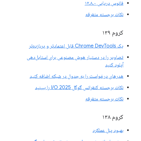
فانوس دریایی ۱۲.۸.۰
نکات برجسته متفرقه
کروم ۱۳۹
یک Chrome DevTools قابل اعتمادتر و پربازده‌تر
تصاویر را در دستیار هوش مصنوعی برای استایل‌دهی
آپلود کنید
هدرهای درخواست را به جدول در شبکه اضافه کنید
نکات برجسته کنفرانس گوگل I/O 2025 را ببینید
نکات برجسته متفرقه
کروم ۱۳۸
بهبود پنل عملکرد