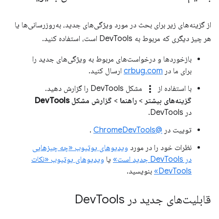
از گزینه‌های زیر برای بحث در مورد ویژگی‌های جدید، به‌روزرسانی‌ها یا
هر چیز دیگری که مربوط به DevTools است، استفاده کنید.
بازخوردها و درخواست‌های مربوط به ویژگی‌های جدید را
برای ما در
crbug.com
ارسال کنید.
more_vert
با استفاده از
مشکل DevTools را گزارش دهید.
گزینه‌های بیشتر
>
راهنما
>
گزارش مشکل DevTools
در DevTools.
توییت در
@ChromeDevTools
.
نظرات خود را در مورد
ویدیوهای یوتیوب «چه چیزهایی
در DevTools جدید است»
یا
ویدیوهای یوتیوب «نکات
DevTools»
بنویسید.
قابلیت‌های جدید در Dev
Tools