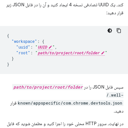
کند، یک UUID تصادفی نسخه 4 ایجاد کنید و آن را در فایل JSON زیر
قرار دهید:
{
"workspace"
:
{
"uuid"
:
"
UUID
"
,
"root"
:
"
path/to/project/root/folder
"
}
}
سپس فایل JSON را در
path/to/project/root/folder
/.well-
known/appspecific/com.chrome.devtools.json
قرار
دهید.
در نهایت، سرور HTTP محلی خود را اجرا کنید و مطمئن شوید که فایل