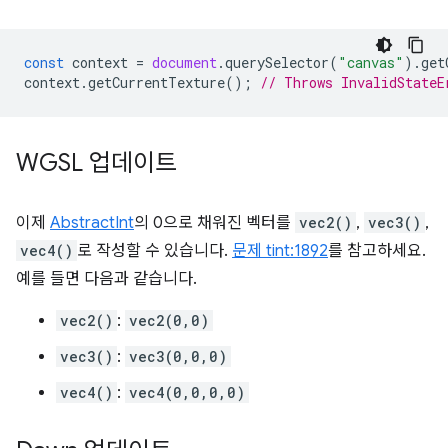
const
context
=
document
.
querySelector
(
"canvas"
).
get
context
.
getCurrentTexture
();
// Throws InvalidStateE
WGSL 업데이트
이제
AbstractInt
의 0으로 채워진 벡터를
vec2()
,
vec3()
,
vec4()
로 작성할 수 있습니다.
문제 tint:1892
를 참고하세요.
예를 들면 다음과 같습니다.
vec2()
:
vec2(0,0)
vec3()
:
vec3(0,0,0)
vec4()
:
vec4(0,0,0,0)