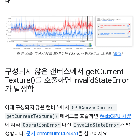
다.
빠른 호출 개선사항을 보여주는 Chrome 벤치마크 그래프 (
출처
)
구성되지 않은 캔버스에서
get
Current
Texture(
)를 호출하면 Invalid
State
Error
가 발생함
이제 구성되지 않은 캔버스에서
GPUCanvasContext
getCurrentTexture()
메서드를 호출하면
WebGPU 사양
에 따라
OperationError
대신
InvalidStateError
가 발
생합니다.
문제 chromium:1424461
을 참고하세요.