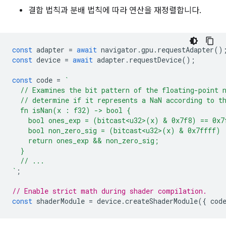
결합 법칙과 분배 법칙에 따라 연산을 재정렬합니다.
const
adapter
=
await
navigator
.
gpu
.
requestAdapter
()
const
device
=
await
adapter
.
requestDevice
();
const
code
=
`
  // Examines the bit pattern of the floating-point 
  // determine if it represents a NaN according to t
  fn isNan(x : f32) -> bool {
    bool ones_exp = (bitcast<u32>(x) & 0x7f8) == 0x7
    bool non_zero_sig = (bitcast<u32>(x) & 0x7ffff) 
    return ones_exp && non_zero_sig;
  }
  // ...
`
;
// Enable strict math during shader compilation.
const
shaderModule
=
device
.
createShaderModule
({
cod