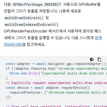
다음
GPUBufferUsage.INDIRECT
사용으로 GPUBuffer를
만들어 그리기 호출을 저장합니다. 나중에 새로운
multiDrawIndirect()
및
multiDrawIndexedIndirect()
GPURenderPassEncoder 메서드에서 사용하여 렌더링 패스
내에서 그리기 호출을 실행할 수 있습니다. 다음 스니펫과
문제
356461286
을 참고하세요.
const
adapter
=
await
navigator
.
gpu
.
requestAdapter
()
if
(
!
adapter
.
features
.
has
(
"chromium-experimental-mul
throw
new
Error
(
"Experimental multi-draw indirect 
}
// Explicitly request experimental multi-draw indire
const
device
=
await
adapter
.
requestDevice
({
requiredFeatures
:
[
"chromium-experimental-multi-dr
});
// Draw call have vertexCount, instanceCount, firstV