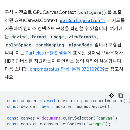
구성 사전으로 GPUCanvasContext
configure()
를 호출
하면 GPUCanvasContext
getConfiguration()
메서드를
사용하여 캔버스 컨텍스트 구성을 확인할 수 있습니다. 여기에
는
device
,
format
,
usage
,
viewFormats
,
colorSpace
,
toneMapping
,
alphaMode
멤버가 포함됩
니다. 이는
Particles (HDR) 샘플
에 표시된 것처럼 브라우저가
HDR 캔버스를 지원하는지 확인하는 등의 작업에 유용합니다.
다음 스니펫,
chromestatus 항목
,
문제 370109829
를 참고하
세요.
const
adapter
=
await
navigator
.
gpu
.
requestAdapter
()
const
device
=
await
adapter
.
requestDevice
();
const
canvas
=
document
.
querySelector
(
"canvas"
);
const
context
=
canvas
.
getContext
(
"webgpu"
);