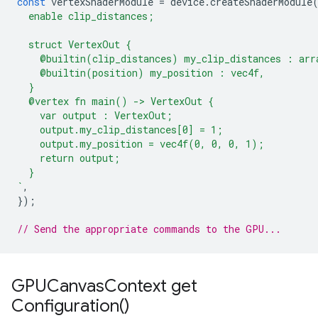
const
vertexShaderModule
=
device
.
createShaderModule
  enable clip_distances;
  struct VertexOut {
    @builtin(clip_distances) my_clip_distances : arr
    @builtin(position) my_position : vec4f,
  }
  @vertex fn main() -> VertexOut {
    var output : VertexOut;
    output.my_clip_distances[0] = 1;
    output.my_position = vec4f(0, 0, 0, 1);
    return output;
  }
`
,
});
// Send the appropriate commands to the GPU...
GPUCanvas
Context
get
Configuration(
)