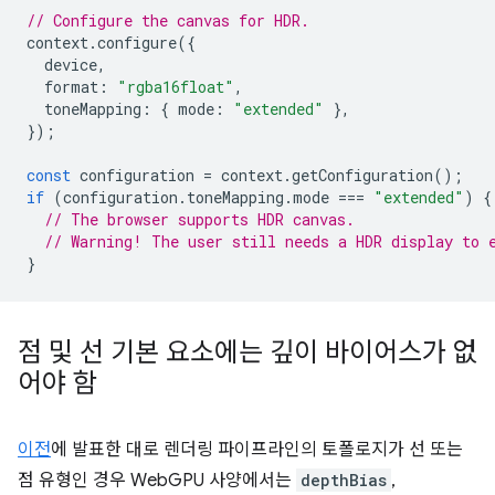
// Configure the canvas for HDR.
context
.
configure
({
device
,
format
:
"rgba16float"
,
toneMapping
:
{
mode
:
"extended"
},
});
const
configuration
=
context
.
getConfiguration
();
if
(
configuration
.
toneMapping
.
mode
===
"extended"
)
{
// The browser supports HDR canvas.
// Warning! The user still needs a HDR display to 
}
점 및 선 기본 요소에는 깊이 바이어스가 없
어야 함
이전
에 발표한 대로 렌더링 파이프라인의 토폴로지가 선 또는
점 유형인 경우 WebGPU 사양에서는
depthBias
,