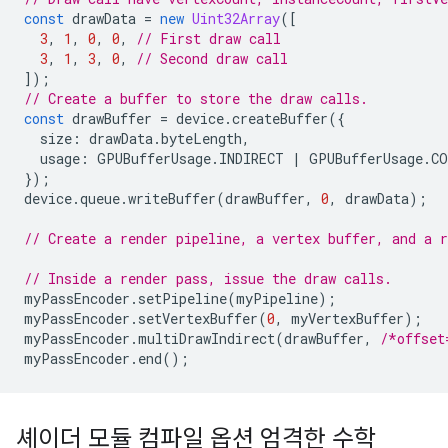
const
drawData
=
new
Uint32Array
([
3
,
1
,
0
,
0
,
// First draw call
3
,
1
,
3
,
0
,
// Second draw call
]);
// Create a buffer to store the draw calls.
const
drawBuffer
=
device
.
createBuffer
({
size
:
drawData
.
byteLength
,
usage
:
GPUBufferUsage
.
INDIRECT
|
GPUBufferUsage
.
CO
});
device
.
queue
.
writeBuffer
(
drawBuffer
,
0
,
drawData
);
// Create a render pipeline, a vertex buffer, and a r
// Inside a render pass, issue the draw calls.
myPassEncoder
.
setPipeline
(
myPipeline
);
myPassEncoder
.
setVertexBuffer
(
0
,
myVertexBuffer
);
myPassEncoder
.
multiDrawIndirect
(
drawBuffer
,
/*offset
myPassEncoder
.
end
();
셰이더 모듈 컴파일 옵션 엄격한 수학