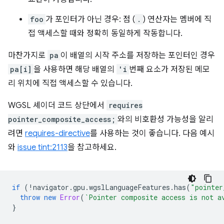
foo
가 포인터가 아닌 경우: 점 (
.
) 연산자는 멤버에 직
접 액세스할 때와 정확히 동일하게 작동합니다.
마찬가지로
pa
이 배열의 시작 주소를 저장하는 포인터인 경우
pa[i]
을 사용하면 해당 배열의
'i
번째 요소가 저장된 메모
리 위치에 직접 액세스할 수 있습니다.
WGSL 셰이더 코드 상단에서
requires
pointer_composite_access;
와의 비호환성 가능성을 알리
려면
requires-directive
를 사용하는 것이 좋습니다. 다음 예시
와
issue tint:2113
을 참고하세요.
if
(
!
navigator
.
gpu
.
wgslLanguageFeatures
.
has
(
"pointer
throw
new
Error
(
`Pointer composite access is not a
}