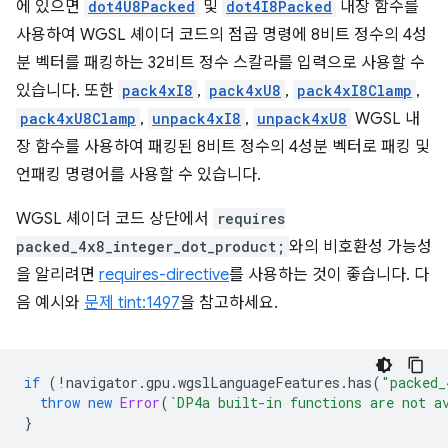
에 있으면
dot4U8Packed
및
dot4I8Packed
내장 함수를
사용하여 WGSL 셰이더 코드의 점곱 명령에 8비트 정수의 4성
분 벡터를 패킹하는 32비트 정수 스칼라를 입력으로 사용할 수
있습니다. 또한
pack4xI8
,
pack4xU8
,
pack4xI8Clamp
,
pack4xU8Clamp
,
unpack4xI8
,
unpack4xU8
WGSL 내
장 함수를 사용하여 패킹된 8비트 정수의 4성분 벡터로 패킹 및
언패킹 명령어를 사용할 수 있습니다.
WGSL 셰이더 코드 상단에서
requires
packed_4x8_integer_dot_product;
와의 비호환성 가능성
을 알리려면
requires-directive
를 사용하는 것이 좋습니다. 다
음 예시와
문제 tint:1497
을 참고하세요.
if
(
!
navigator
.
gpu
.
wgslLanguageFeatures
.
has
(
"packed_
throw
new
Error
(
`DP4a built-in functions are not a
}