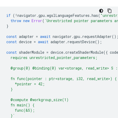
if
(
!
navigator
.
gpu
.
wgslLanguageFeatures
.
has
(
"unrestr
throw
new
Error
(
`Unrestricted pointer parameters a
}
const
adapter
=
await
navigator
.
gpu
.
requestAdapter
()
const
device
=
await
adapter
.
requestDevice
();
const
shaderModule
=
device
.
createShaderModule
({
cod
  requires unrestricted_pointer_parameters;
  @group(0) @binding(0) var<storage, read_write> S :
  fn func(pointer : ptr<storage, i32, read_write>) {
    *pointer = 42;
  }
  @compute @workgroup_size(1)
  fn main() {
    func(&S);
  }`