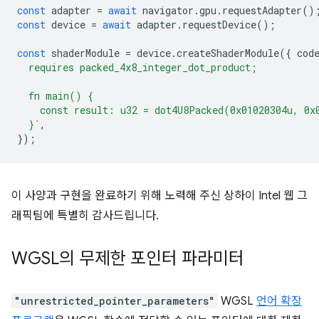
const
adapter
=
await
navigator
.
gpu
.
requestAdapter
()
const
device
=
await
adapter
.
requestDevice
();
const
shaderModule
=
device
.
createShaderModule
({
cod
  requires packed_4x8_integer_dot_product;
  fn main() {
    const result: u32 = dot4U8Packed(0x01020304u, 0x
  }`
,
});
이 사양과 구현을 완료하기 위해 노력해 주신 상하이 Intel 웹 그
래픽팀에 특별히 감사드립니다.
WGSL의 무제한 포인터 파라미터
"unrestricted_pointer_parameters"
WGSL
언어 확장