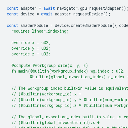
const
adapter
=
await
navigator
.
gpu
.
requestAdapter
()
const
device
=
await
adapter
.
requestDevice
();
const
shaderModule
=
device
.
createShaderModule
({
cod
  requires linear_indexing;
  override x : u32;
  override y : u32;
  override z : u32;
  @compute @workgroup_size(x, y, z)
  fn main(@builtin(workgroup_index) wg_index : u32,
          @builtin(global_invocation_index) g_index 
  // The workgroup_index built-in value is equivalen
  // (@builtin(workgroup_id).x +
  // (@builtin(workgroup_id).y * @builtin(num_workg
  // (@builtin(workgroup_id).z * @builtin(num_workg
  // The global_invocation_index built-in value is e
  // (@builtin(global_invocation_id).x +