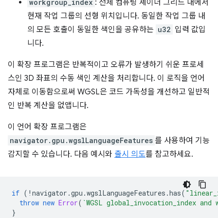
workgroup_index
: 전체 컴퓨팅 셰이더 그리드 내에서
현재 작업 그룹의 선형 위치입니다. 동일한 작업 그룹 내
의 모든 호출이 동일한 색인을 공유하는
u32
입력 값입
니다.
이 확장 프로그램은 반복적이고 오류가 발생하기 쉬운 프로세
스인 3D 좌표의 수동 색인 계산을 처리합니다. 이 로직을 언어
자체로 이동함으로써 WGSL은 코드 가독성을 개선하고 일반적
인 반복 계산을 없앱니다.
이 언어 확장 프로그램은
navigator.gpu.wgslLanguageFeatures
를 사용하여 기능
감지할 수 있습니다. 다음 예시와
출시 의도
를 참고하세요.
if
(
!
navigator
.
gpu
.
wgslLanguageFeatures
.
has
(
"linear_
throw
new
Error
(
`WGSL global_invocation_index and 
}