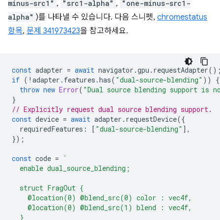
minus-src1"
,
"src1-alpha"
,
"one-minus-src1-
alpha"
)를 나타낼 수 있습니다. 다음 스니펫,
chromestatus
항목
,
문제 341973423
을 참고하세요.
const
adapter
=
await
navigator
.
gpu
.
requestAdapter
()
if
(
!
adapter
.
features
.
has
(
"dual-source-blending"
))
{
throw
new
Error
(
"Dual source blending support is n
}
// Explicitly request dual source blending support.
const
device
=
await
adapter
.
requestDevice
({
requiredFeatures
:
[
"dual-source-blending"
],
});
const
code
=
`
  enable dual_source_blending;
  struct FragOut {
    @location(0) @blend_src(0) color : vec4f,
    @location(0) @blend_src(1) blend : vec4f,
  }