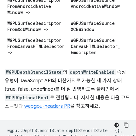
WGPUSurface
Descriptor
WGPUSurface
Source
From
Android
Native
Android
Native
Window
Window ->
WGPUSurface
Descriptor
WGPUSurface
Source
From
Xcb
Window ->
XCBWindow
WGPUSurface
Descriptor
WGPUSurface
Source
From
Canvas
HTMLSelector
Canvas
HTMLSelector
_
->
Emscripten
WGPUDepthStencilState
의
depthWriteEnabled
속성
유형이 JavaScript API와 마찬가지로 가능한 세 가지 상태
(true, false, undefined)를 더 잘 반영하도록 불리언에서
WGPUOptionalBool
로 전환됩니다. 자세한 내용은 다음 코드
스니펫과
webgpu-headers PR
을 참고하세요.
wgpu
::
DepthStencilState
depthStencilState
=
{};