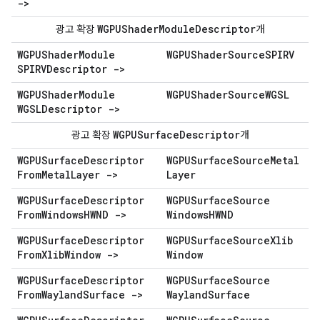
->
WGPUShader
Module
Descriptor
광고 확장
개
WGPUShader
Module
WGPUShader
Source
SPIRV
SPIRVDescriptor ->
WGPUShader
Module
WGPUShader
Source
WGSL
WGSLDescriptor ->
WGPUSurface
Descriptor
광고 확장
개
WGPUSurface
Descriptor
WGPUSurface
Source
Metal
From
Metal
Layer ->
Layer
WGPUSurface
Descriptor
WGPUSurface
Source
From
Windows
HWND ->
Windows
HWND
WGPUSurface
Descriptor
WGPUSurface
Source
Xlib
From
Xlib
Window ->
Window
WGPUSurface
Descriptor
WGPUSurface
Source
From
Wayland
Surface ->
Wayland
Surface