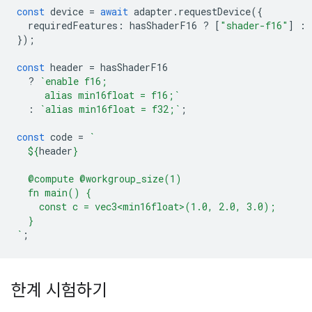
const
device
=
await
adapter
.
requestDevice
({
requiredFeatures
:
hasShaderF16
?
[
"shader-f16"
]
:
});
const
header
=
hasShaderF16
?
`enable f16;
     alias min16float = f16;`
:
`alias min16float = f32;`
;
const
code
=
`
${
header
}
  @compute @workgroup_size(1)
  fn main() {
    const c = vec3<min16float>(1.0, 2.0, 3.0);
  }
`
;
한계 시험하기