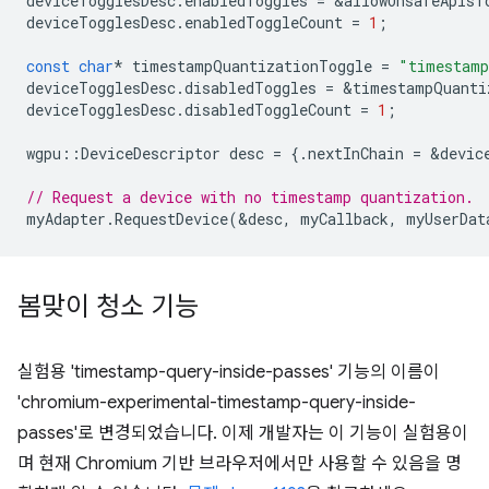
deviceTogglesDesc
.
enabledToggles
=
&
allowUnsafeApisT
deviceTogglesDesc
.
enabledToggleCount
=
1
;
const
char
*
timestampQuantizationToggle
=
"timestamp
deviceTogglesDesc
.
disabledToggles
=
&
timestampQuanti
deviceTogglesDesc
.
disabledToggleCount
=
1
;
wgpu
::
DeviceDescriptor
desc
=
{.
nextInChain
=
&
devic
// Request a device with no timestamp quantization.
myAdapter
.
RequestDevice
(
&
desc
,
myCallback
,
myUserDat
봄맞이 청소 기능
실험용 'timestamp-query-inside-passes' 기능의 이름이
'chromium-experimental-timestamp-query-inside-
passes'로 변경되었습니다. 이제 개발자는 이 기능이 실험용이
며 현재 Chromium 기반 브라우저에서만 사용할 수 있음을 명