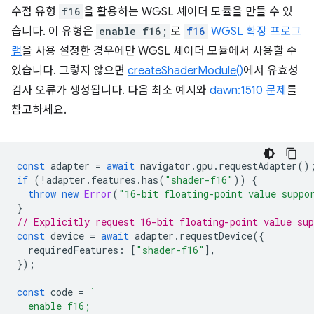
수점 유형
f16
을 활용하는 WGSL 셰이더 모듈을 만들 수 있
습니다. 이 유형은
enable f16;
로
f16
WGSL 확장 프로그
램
을 사용 설정한 경우에만 WGSL 셰이더 모듈에서 사용할 수
있습니다. 그렇지 않으면
createShaderModule()
에서 유효성
검사 오류가 생성됩니다. 다음 최소 예시와
dawn:1510 문제
를
참고하세요.
const
adapter
=
await
navigator
.
gpu
.
requestAdapter
()
if
(
!
adapter
.
features
.
has
(
"shader-f16"
))
{
throw
new
Error
(
"16-bit floating-point value suppo
}
// Explicitly request 16-bit floating-point value sup
const
device
=
await
adapter
.
requestDevice
({
requiredFeatures
:
[
"shader-f16"
],
});
const
code
=
`
  enable f16;