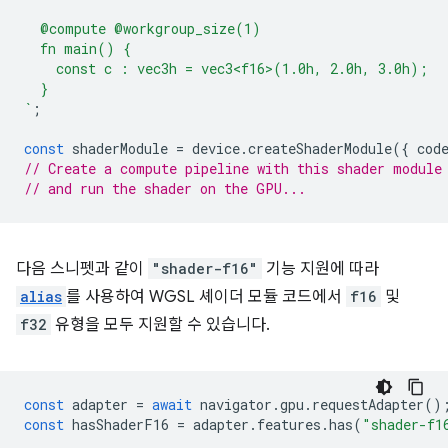
  @compute @workgroup_size(1)
  fn main() {
    const c : vec3h = vec3<f16>(1.0h, 2.0h, 3.0h);
  }
`
;
const
shaderModule
=
device
.
createShaderModule
({
cod
// Create a compute pipeline with this shader module
// and run the shader on the GPU...
다음 스니펫과 같이
"shader-f16"
기능 지원에 따라
alias
를 사용하여 WGSL 셰이더 모듈 코드에서
f16
및
f32
유형을 모두 지원할 수 있습니다.
const
adapter
=
await
navigator
.
gpu
.
requestAdapter
()
const
hasShaderF16
=
adapter
.
features
.
has
(
"shader-f1