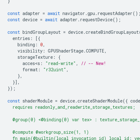
}
const
adapter
=
await
navigator
.
gpu
.
requestAdapter
()
const
device
=
await
adapter
.
requestDevice
();
const
bindGroupLayout
=
device
.
createBindGroupLayout
entries
:
[{
binding
:
0
,
visibility
:
GPUShaderStage
.
COMPUTE
,
storageTexture
:
{
acces<s
:
"read-write"
,
// -- New!
format
:
"r32uint"
,
},
}],
});
const
shaderModule
=
device
.
createShaderModule
({
cod
  requires readonly_and_readwrite_storage_textures;
  @group(0) <@binding(0) var tex> : texture_storage_
  @compute @workgroup_size(1, 1)
  fn main(@builtin(local_invocation_id) local_id: ve