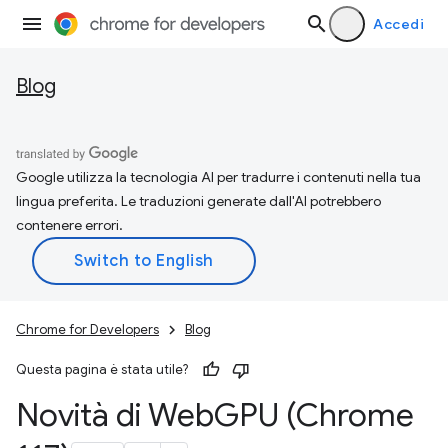
Accedi
Blog
Google utilizza la tecnologia AI per tradurre i contenuti nella tua
lingua preferita. Le traduzioni generate dall'AI potrebbero
contenere errori.
Chrome for Developers
Blog
Questa pagina è stata utile?
Novità di Web
GPU (Chrome