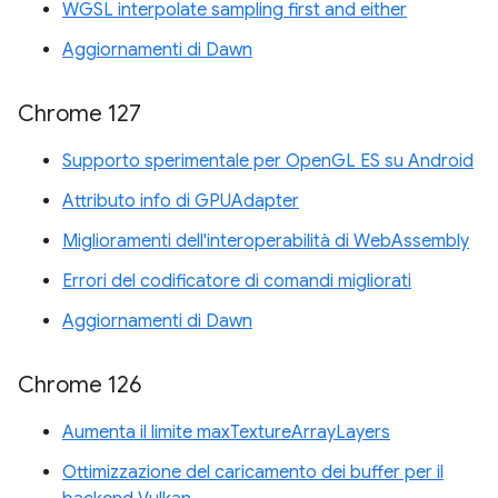
WGSL interpolate sampling first and either
Aggiornamenti di Dawn
Chrome 127
Supporto sperimentale per OpenGL ES su Android
Attributo info di GPUAdapter
Miglioramenti dell'interoperabilità di WebAssembly
Errori del codificatore di comandi migliorati
Aggiornamenti di Dawn
Chrome 126
Aumenta il limite maxTextureArrayLayers
Ottimizzazione del caricamento dei buffer per il