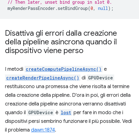
// Then later, unset bind group in slot 0.
myRenderPassEncoder
.
setBindGroup
(
0
,
null
);
Disattiva gli errori dalla creazione
della pipeline asincrona quando il
dispositivo viene perso
I metodi
createComputePipelineAsync()
e
createRenderPipelineAsync()
di
GPUDevice
restituiscono una promessa che viene risolta al termine
della creazione della pipeline. D'ora in poi, gli errori della
creazione della pipeline asincrona verranno disattivati
quando il
GPUDevice
è
lost
per fare in modo che i
dispositivi persi sembrino funzionare il più possibile. Vedi
il problema
dawn:1874
.