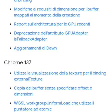
di binding
Modifiche ai requisiti di dimensione per i buffer
mappati al momento della creazione
Report sull'architettura per le GPU recenti
Deprecazione dell'attributo GPUAdapter
isFallbackAdapter
Aggiornamenti di Dawn
Chrome 137
Utilizza la visualizzazione della texture per il binding
externalTexture
Copia dei buffer senza specificare offset e
dimensioni
WGSL workgroupUniformLoad che utilizza il
puntatore ad atomic