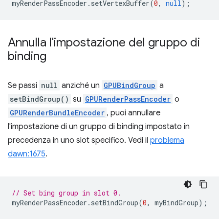
myRenderPassEncoder
.
setVertexBuffer
(
0
,
null
);
Annulla l'impostazione del gruppo di
binding
Se passi
null
anziché un
GPUBindGroup
a
setBindGroup()
su
GPURenderPassEncoder
o
GPURenderBundleEncoder
, puoi annullare
l'impostazione di un gruppo di binding impostato in
precedenza in uno slot specifico. Vedi il
problema
dawn:1675
.
// Set bing group in slot 0.
myRenderPassEncoder
.
setBindGroup
(
0
,
myBindGroup
);