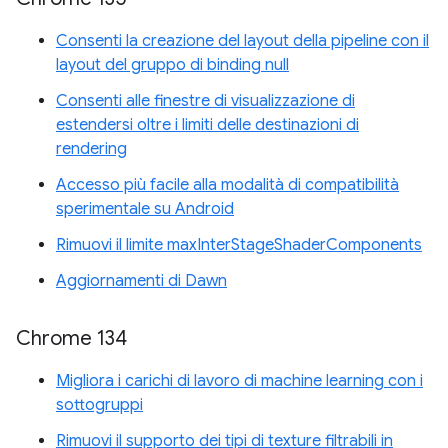
Consenti la creazione del layout della pipeline con il
layout del gruppo di binding null
Consenti alle finestre di visualizzazione di
estendersi oltre i limiti delle destinazioni di
rendering
Accesso più facile alla modalità di compatibilità
sperimentale su Android
Rimuovi il limite maxInterStageShaderComponents
Aggiornamenti di Dawn
Chrome 134
Migliora i carichi di lavoro di machine learning con i
sottogruppi
Rimuovi il supporto dei tipi di texture filtrabili in