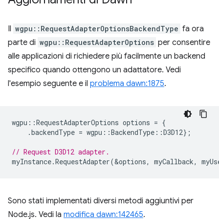
Il
wgpu::RequestAdapterOptionsBackendType
fa ora
parte di
wgpu::RequestAdapterOptions
per consentire
alle applicazioni di richiedere più facilmente un backend
specifico quando ottengono un adattatore. Vedi
l'esempio seguente e il
problema dawn:1875
.
wgpu
::
RequestAdapterOptions
options
=
{
.
backendType
=
wgpu
::
BackendType
::
D3D12
};
// Request D3D12 adapter.
myInstance
.
RequestAdapter
(
&
options
,
myCallback
,
myUs
Sono stati implementati diversi metodi aggiuntivi per
Node.js. Vedi la
modifica dawn:142465
.