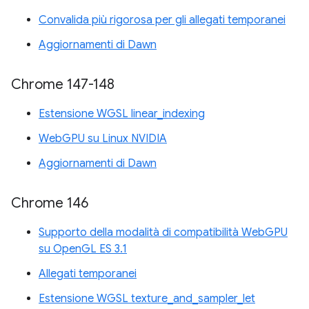
Convalida più rigorosa per gli allegati temporanei
Aggiornamenti di Dawn
Chrome 147-148
Estensione WGSL linear_indexing
WebGPU su Linux NVIDIA
Aggiornamenti di Dawn
Chrome 146
Supporto della modalità di compatibilità WebGPU
su OpenGL ES 3.1
Allegati temporanei
Estensione WGSL texture_and_sampler_let