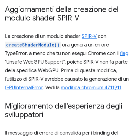
Aggiornamenti della creazione del
modulo shader SPIR-V
La creazione di un modulo shader
SPIR-V
con
createShaderModule()
ora genera un errore
TypeError, a meno che tu non esegui Chrome con il
flag
"Unsafe WebGPU Support", poiché SPIR-V non fa parte
della specifica WebGPU. Prima di questa modifica,
l'utilizzo di SPIR-V avrebbe causato la generazione di un
GPUInternalError
. Vedi la
modifica chromium:4711911
.
Miglioramento dell'esperienza degli
sviluppatori
Il messaggio di errore di convalida per i binding del