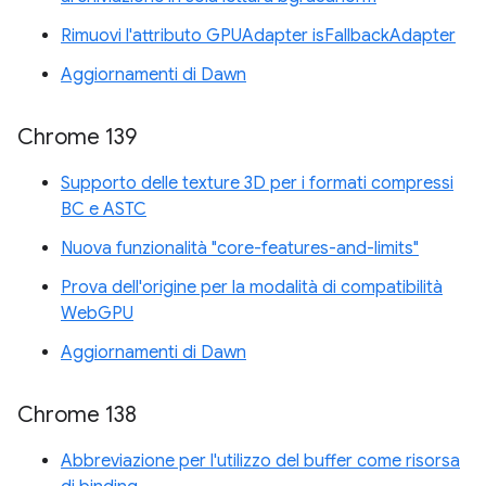
Rimuovi l'attributo GPUAdapter isFallbackAdapter
Aggiornamenti di Dawn
Chrome 139
Supporto delle texture 3D per i formati compressi
BC e ASTC
Nuova funzionalità "core-features-and-limits"
Prova dell'origine per la modalità di compatibilità
WebGPU
Aggiornamenti di Dawn
Chrome 138
Abbreviazione per l'utilizzo del buffer come risorsa