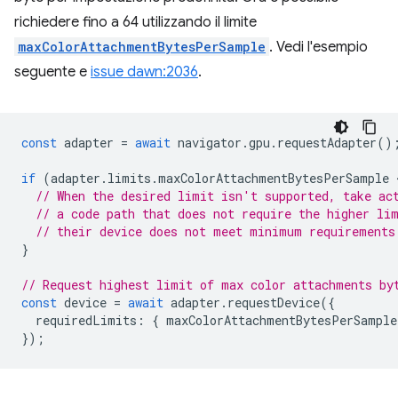
richiedere fino a 64 utilizzando il limite
maxColorAttachmentBytesPerSample
. Vedi l'esempio
seguente e
issue dawn:2036
.
const
adapter
=
await
navigator
.
gpu
.
requestAdapter
()
if
(
adapter
.
limits
.
maxColorAttachmentBytesPerSample
 
// When the desired limit isn't supported, take ac
// a code path that does not require the higher li
// their device does not meet minimum requirements
}
// Request highest limit of max color attachments by
const
device
=
await
adapter
.
requestDevice
({
requiredLimits
:
{
maxColorAttachmentBytesPerSample
});