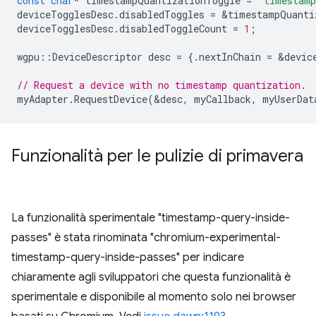
const
char
*
timestampQuantizationToggle
=
"timestamp
deviceTogglesDesc
.
disabledToggles
=
&
timestampQuanti
deviceTogglesDesc
.
disabledToggleCount
=
1
;
wgpu
::
DeviceDescriptor
desc
=
{.
nextInChain
=
&
devic
// Request a device with no timestamp quantization.
myAdapter
.
RequestDevice
(
&
desc
,
myCallback
,
myUserDat
Funzionalità per le pulizie di primavera
La funzionalità sperimentale "timestamp-query-inside-
passes" è stata rinominata "chromium-experimental-
timestamp-query-inside-passes" per indicare
chiaramente agli sviluppatori che questa funzionalità è
sperimentale e disponibile al momento solo nei browser