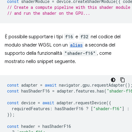
const
shaderModule
=
device
.
createShaderModule
({
cod
// Create a compute pipeline with this shader module
// and run the shader on the GPU...
È possibile supportare i tipi
f16
e
f32
nel codice del
modulo shader WGSL con un
alias
a seconda del
supporto della funzionalità
"shader-f16"
, come
mostrato nello snippet seguente.
const
adapter
=
await
navigator
.
gpu
.
requestAdapter
()
const
hasShaderF16
=
adapter
.
features
.
has
(
"shader-f1
const
device
=
await
adapter
.
requestDevice
({
requiredFeatures
:
hasShaderF16
?
[
"shader-f16"
]
:
});
const
header
=
hasShaderF16