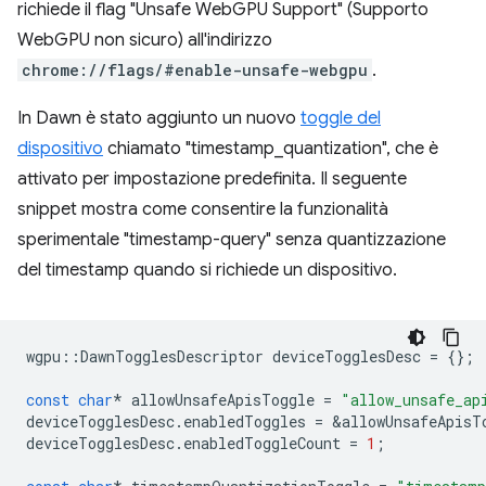
richiede il flag "Unsafe WebGPU Support" (Supporto
WebGPU non sicuro) all'indirizzo
chrome://flags/#enable-unsafe-webgpu
.
In Dawn è stato aggiunto un nuovo
toggle del
dispositivo
chiamato "timestamp_quantization", che è
attivato per impostazione predefinita. Il seguente
snippet mostra come consentire la funzionalità
sperimentale "timestamp-query" senza quantizzazione
del timestamp quando si richiede un dispositivo.
wgpu
::
DawnTogglesDescriptor
deviceTogglesDesc
=
{};
const
char
*
allowUnsafeApisToggle
=
"allow_unsafe_ap
deviceTogglesDesc
.
enabledToggles
=
&
allowUnsafeApisT
deviceTogglesDesc
.
enabledToggleCount
=
1
;