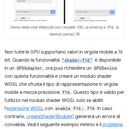
Demo della chat WebLLM con i modelli
f32
(a sinistra) e
f16
(a
destra) Llama2 7B.
Non tutte le GPU supportano valori in virgola mobile a 16
bit. Quando la funzionalità
"shader-f16"
è disponibile
in un
GPUAdapter
, ora puoi richiedere un
GPUDevice
con questa funzionalità e creare un modulo shader
WGSL che sfrutta il tipo di rappresentazione in virgola
mobile a mezza precisione
f16
. Questo tipo è valido per
l'utilizzo nel modulo shader WGSL solo se abiliti
l'
estensione WGSL
con
enable f16;
.
f16
In caso
contrario,
createShaderModule()
genererà un errore di
convalida. Vedi il seguente esempio minimo e il
problema