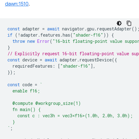
dawn:1510
.
const
adapter
=
await
navigator
.
gpu
.
requestAdapter
()
if
(
!
adapter
.
features
.
has
(
"shader-f16"
))
{
throw
new
Error
(
"16-bit floating-point value suppo
}
// Explicitly request 16-bit floating-point value sup
const
device
=
await
adapter
.
requestDevice
({
requiredFeatures
:
[
"shader-f16"
],
});
const
code
=
`
  enable f16;
  @compute @workgroup_size(1)
  fn main() {
    const c : vec3h = vec3<f16>(1.0h, 2.0h, 3.0h);
  }
`
;