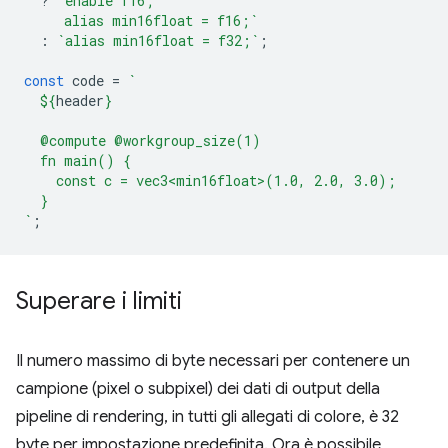
?
`enable f16;
     alias min16float = f16;`
:
`alias min16float = f32;`
;
const
code
=
`
${
header
}
  @compute @workgroup_size(1)
  fn main() {
    const c = vec3<min16float>(1.0, 2.0, 3.0);
  }
`
;
Superare i limiti
Il numero massimo di byte necessari per contenere un
campione (pixel o subpixel) dei dati di output della
pipeline di rendering, in tutti gli allegati di colore, è 32
byte per impostazione predefinita. Ora è possibile