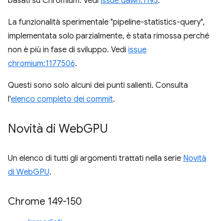
basati su Chromium. Vedi
issue dawn:1193
.
La funzionalità sperimentale "pipeline-statistics-query",
implementata solo parzialmente, è stata rimossa perché
non è più in fase di sviluppo. Vedi
issue
chromium:1177506
.
Questi sono solo alcuni dei punti salienti. Consulta
l'
elenco completo dei commit
.
Novità di Web
GPU
Un elenco di tutti gli argomenti trattati nella serie
Novità
di WebGPU
.
Chrome 149-150