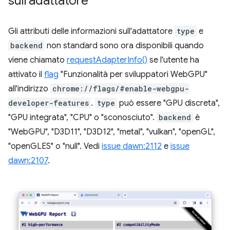
sull'adattatore
Gli attributi delle informazioni sull'adattatore
type
e
backend
non standard sono ora disponibili quando
viene chiamato
requestAdapterInfo()
se l'utente ha
attivato il
flag
"Funzionalità per sviluppatori WebGPU"
all'indirizzo
chrome://flags/#enable-webgpu-
developer-features
.
type
può essere "GPU discreta",
"GPU integrata", "CPU" o "sconosciuto".
backend
è
"WebGPU", "D3D11", "D3D12", "metal", "vulkan", "openGL",
"openGLES" o "null". Vedi
issue dawn:2112
e
issue
dawn:2107
.