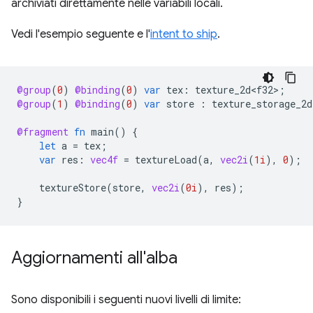
archiviati direttamente nelle variabili locali.
Vedi l'esempio seguente e l'
intent to ship
.
@group
(
0
)
@binding
(
0
)
var
tex
:
texture_2d<f32>
;
@group
(
1
)
@binding
(
0
)
var
store
:
texture_storage_2d
@fragment
fn
main
()
{
let
a
=
tex
;
var
res
:
vec4f
=
textureLoad
(
a
,
vec2i
(
1i
),
0
);
textureStore
(
store
,
vec2i
(
0i
),
res
);
}
Aggiornamenti all'alba
Sono disponibili i seguenti nuovi livelli di limite: