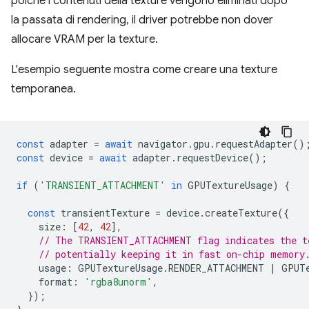
poiché i contenuti della texture vengono eliminati dopo
la passata di rendering, il driver potrebbe non dover
allocare VRAM per la texture.
L'esempio seguente mostra come creare una texture
temporanea.
const
adapter
=
await
navigator
.
gpu
.
requestAdapter
()
const
device
=
await
adapter
.
requestDevice
();
if
(
'TRANSIENT_ATTACHMENT'
in
GPUTextureUsage
)
{
const
transientTexture
=
device
.
createTexture
({
size
:
[
42
,
42
],
// The TRANSIENT_ATTACHMENT flag indicates the t
// potentially keeping it in fast on-chip memory
usage
:
GPUTextureUsage
.
RENDER_ATTACHMENT
|
GPUT
format
:
'rgba8unorm'
,
});