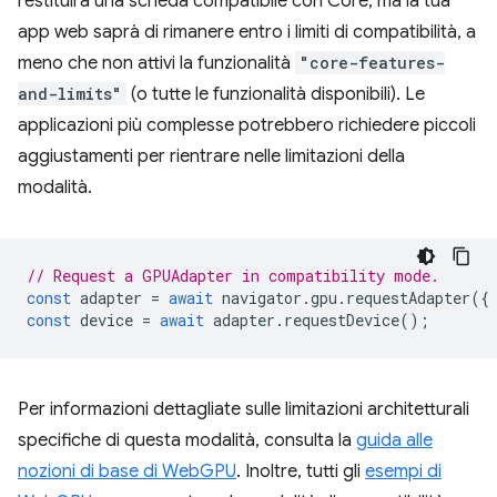
restituirà una scheda compatibile con Core, ma la tua
app web saprà di rimanere entro i limiti di compatibilità, a
meno che non attivi la funzionalità
"core-features-
and-limits"
(o tutte le funzionalità disponibili). Le
applicazioni più complesse potrebbero richiedere piccoli
aggiustamenti per rientrare nelle limitazioni della
modalità.
// Request a GPUAdapter in compatibility mode.
const
adapter
=
await
navigator
.
gpu
.
requestAdapter
({
const
device
=
await
adapter
.
requestDevice
();
Per informazioni dettagliate sulle limitazioni architetturali
specifiche di questa modalità, consulta la
guida alle
nozioni di base di WebGPU
. Inoltre, tutti gli
esempi di