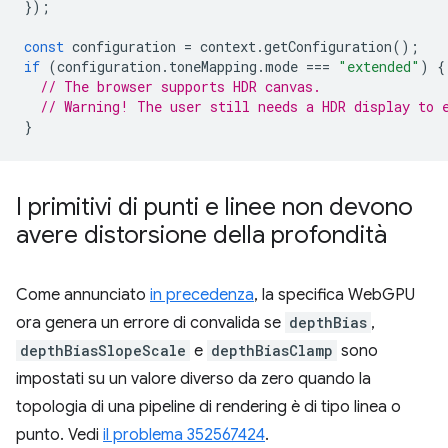
});
const
configuration
=
context
.
getConfiguration
();
if
(
configuration
.
toneMapping
.
mode
===
"extended"
)
{
// The browser supports HDR canvas.
// Warning! The user still needs a HDR display to 
}
I primitivi di punti e linee non devono
avere distorsione della profondità
Come annunciato
in precedenza
, la specifica WebGPU
ora genera un errore di convalida se
depthBias
,
depthBiasSlopeScale
e
depthBiasClamp
sono
impostati su un valore diverso da zero quando la
topologia di una pipeline di rendering è di tipo linea o
punto. Vedi
il problema 352567424
.