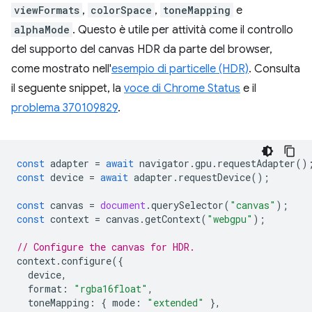
viewFormats
,
colorSpace
,
toneMapping
e
alphaMode
. Questo è utile per attività come il controllo
del supporto del canvas HDR da parte del browser,
come mostrato nell'
esempio di particelle (HDR)
. Consulta
il seguente snippet, la
voce di Chrome Status
e il
problema 370109829
.
const
adapter
=
await
navigator
.
gpu
.
requestAdapter
()
const
device
=
await
adapter
.
requestDevice
();
const
canvas
=
document
.
querySelector
(
"canvas"
);
const
context
=
canvas
.
getContext
(
"webgpu"
);
// Configure the canvas for HDR.
context
.
configure
({
device
,
format
:
"rgba16float"
,
toneMapping
:
{
mode
:
"extended"
},