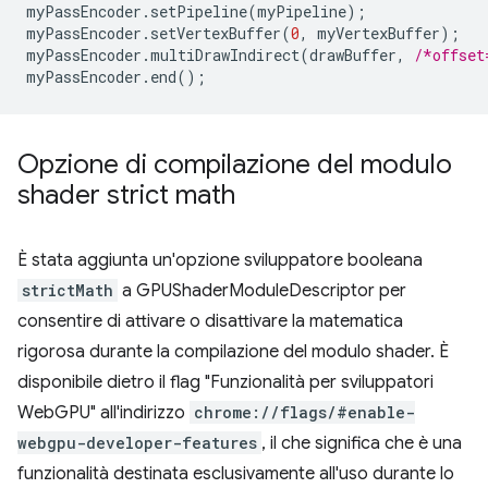
myPassEncoder
.
setPipeline
(
myPipeline
);
myPassEncoder
.
setVertexBuffer
(
0
,
myVertexBuffer
);
myPassEncoder
.
multiDrawIndirect
(
drawBuffer
,
/*offset
myPassEncoder
.
end
();
Opzione di compilazione del modulo
shader strict math
È stata aggiunta un'opzione sviluppatore booleana
strictMath
a GPUShaderModuleDescriptor per
consentire di attivare o disattivare la matematica
rigorosa durante la compilazione del modulo shader. È
disponibile dietro il flag "Funzionalità per sviluppatori
WebGPU" all'indirizzo
chrome://flags/#enable-
webgpu-developer-features
, il che significa che è una
funzionalità destinata esclusivamente all'uso durante lo