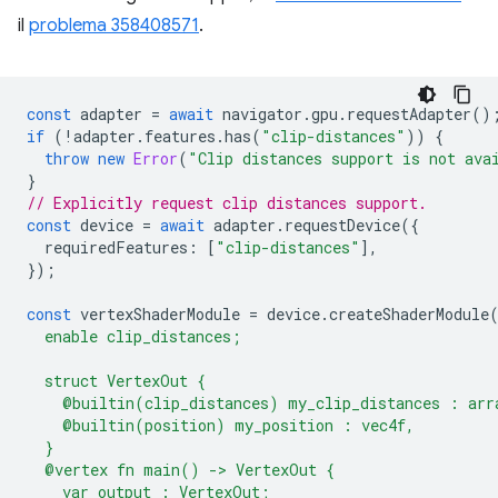
il
problema 358408571
.
const
adapter
=
await
navigator
.
gpu
.
requestAdapter
()
if
(
!
adapter
.
features
.
has
(
"clip-distances"
))
{
throw
new
Error
(
"Clip distances support is not ava
}
// Explicitly request clip distances support.
const
device
=
await
adapter
.
requestDevice
({
requiredFeatures
:
[
"clip-distances"
],
});
const
vertexShaderModule
=
device
.
createShaderModule
  enable clip_distances;
  struct VertexOut {
    @builtin(clip_distances) my_clip_distances : arr
    @builtin(position) my_position : vec4f,
  }
  @vertex fn main() -> VertexOut {
    var output : VertexOut;