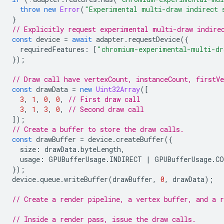
throw
new
Error
(
"Experimental multi-draw indirect 
}
// Explicitly request experimental multi-draw indire
const
device
=
await
adapter
.
requestDevice
({
requiredFeatures
:
[
"chromium-experimental-multi-dr
});
// Draw call have vertexCount, instanceCount, firstV
const
drawData
=
new
Uint32Array
([
3
,
1
,
0
,
0
,
// First draw call
3
,
1
,
3
,
0
,
// Second draw call
]);
// Create a buffer to store the draw calls.
const
drawBuffer
=
device
.
createBuffer
({
size
:
drawData
.
byteLength
,
usage
:
GPUBufferUsage
.
INDIRECT
|
GPUBufferUsage
.
CO
});
device
.
queue
.
writeBuffer
(
drawBuffer
,
0
,
drawData
);
// Create a render pipeline, a vertex buffer, and a r
// Inside a render pass, issue the draw calls.