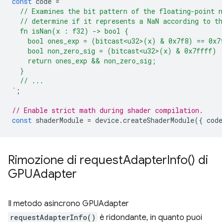
const
code
=
`
  // Examines the bit pattern of the floating-point 
  // determine if it represents a NaN according to t
  fn isNan(x : f32) -> bool {
    bool ones_exp = (bitcast<u32>(x) & 0x7f8) == 0x7
    bool non_zero_sig = (bitcast<u32>(x) & 0x7ffff) 
    return ones_exp && non_zero_sig;
  }
  // ...
`
;
// Enable strict math during shader compilation.
const
shaderModule
=
device
.
createShaderModule
({
cod
Rimozione di
request
Adapter
Info(
) di
GPUAdapter
Il metodo asincrono GPUAdapter
requestAdapterInfo()
è ridondante, in quanto puoi