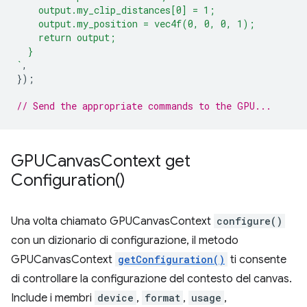
    output.my_clip_distances[0] = 1;
    output.my_position = vec4f(0, 0, 0, 1);
    return output;
  }
`
,
});
// Send the appropriate commands to the GPU...
GPUCanvas
Context
get
Configuration(
)
Una volta chiamato GPUCanvasContext
configure()
con un dizionario di configurazione, il metodo
GPUCanvasContext
getConfiguration()
ti consente
di controllare la configurazione del contesto del canvas.
Include i membri
device
,
format
,
usage
,