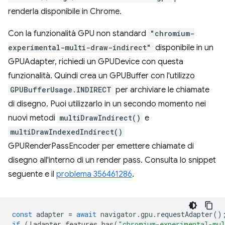
renderla disponibile in Chrome.
Con la funzionalità GPU non standard
"chromium-
experimental-multi-draw-indirect"
disponibile in un
GPUAdapter, richiedi un GPUDevice con questa
funzionalità. Quindi crea un GPUBuffer con l'utilizzo
GPUBufferUsage.INDIRECT
per archiviare le chiamate
di disegno. Puoi utilizzarlo in un secondo momento nei
nuovi metodi
multiDrawIndirect()
e
multiDrawIndexedIndirect()
GPURenderPassEncoder per emettere chiamate di
disegno all'interno di un render pass. Consulta lo snippet
seguente e il
problema 356461286
.
const
adapter
=
await
navigator
.
gpu
.
requestAdapter
()
if
(
!
adapter
.
features
.
has
(
"chromium-experimental-mul