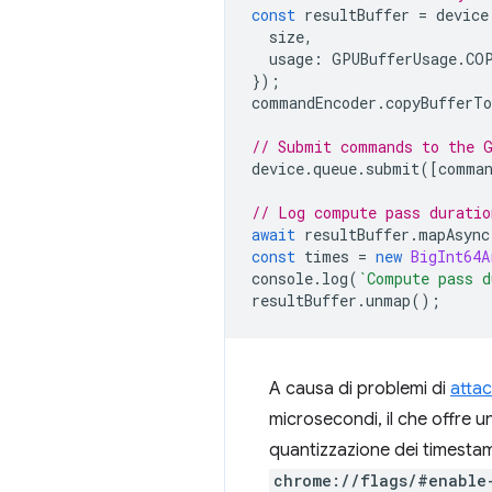
const
resultBuffer
=
device
size
,
usage
:
GPUBufferUsage
.
CO
});
commandEncoder
.
copyBufferTo
// Submit commands to the 
device
.
queue
.
submit
([
comman
// Log compute pass duratio
await
resultBuffer
.
mapAsync
const
times
=
new
BigInt64A
console
.
log
(
`Compute pass d
resultBuffer
.
unmap
();
A causa di problemi di
atta
microsecondi, il che offre 
quantizzazione dei timestam
chrome://flags/#enable