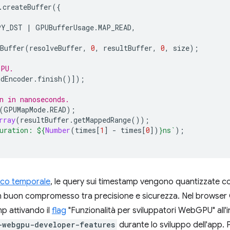
.
createBuffer
({
PY_DST
|
GPUBufferUsage
.
MAP_READ
,
Buffer
(
resolveBuffer
,
0
,
resultBuffer
,
0
,
size
);
GPU.
dEncoder
.
finish
()]);
n in nanoseconds.
(
GPUMapMode
.
READ
);
rray
(
resultBuffer
.
getMappedRange
());
uration: 
${
Number
(
times
[
1
]
-
times
[
0
])
}
ns`
);
cco temporale
, le query sui timestamp vengono quantizzate co
un buon compromesso tra precisione e sicurezza. Nel browser 
p attivando il
flag
"Funzionalità per sviluppatori WebGPU" all'i
-webgpu-developer-features
durante lo sviluppo dell'app. 