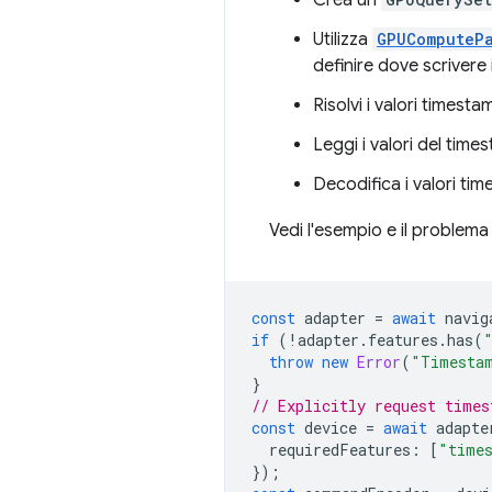
Utilizza
GPUComputePa
definire dove scrivere 
Risolvi i valori timest
Leggi i valori del time
Decodifica i valori t
Vedi l'esempio e il problem
const
adapter
=
await
navig
if
(
!
adapter
.
features
.
has
(
throw
new
Error
(
"Timestam
}
// Explicitly request times
const
device
=
await
adapte
requiredFeatures
:
[
"time
});