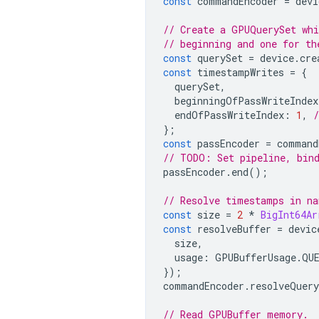
const
commandEncoder
=
devi
// Create a GPUQuerySet whi
// beginning and one for th
const
querySet
=
device
.
cre
const
timestampWrites
=
{
querySet
,
beginningOfPassWriteIndex
endOfPassWriteIndex
:
1
,
};
const
passEncoder
=
command
// TODO: Set pipeline, bind
passEncoder
.
end
();
// Resolve timestamps in na
const
size
=
2
*
BigInt64Ar
const
resolveBuffer
=
devic
size
,
usage
:
GPUBufferUsage
.
QU
});
commandEncoder
.
resolveQuery
// Read GPUBuffer memory.