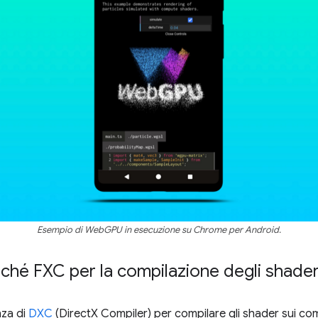
Esempio di WebGPU in esecuzione su Chrome per Android.
ziché FXC per la compilazione degli shad
nza di
DXC
(DirectX Compiler) per compilare gli shader sui 