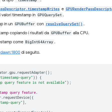
ssDescriptor.timestampWrites
e
GPURenderPassDescript
i valori timestamp in
GPUQuerySet
.
amp in un
GPUBuffer
con
resolveQuerySet()
.
stamp copiando i risultati da
GPUBuffer
alla CPU.
imestamp come
BigInt64Array
.
a
dawn:1800
di seguito.
ator
.
gpu
.
requestAdapter
();
"timestamp-query"
))
{
p query feature is not available"
);
tamp query feature.
r
.
requestDevice
({
stamp-query"
],