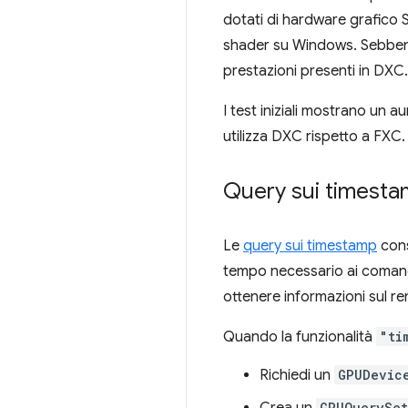
dotati di hardware grafico
shader su Windows. Sebbene 
prestazioni presenti in DXC.
I test iniziali mostrano un 
utilizza DXC rispetto a FXC.
Query sui timestam
Le
query sui timestamp
cons
tempo necessario ai comandi
ottenere informazioni sul r
Quando la funzionalità
"ti
Richiedi un
GPUDevic
Crea un
GPUQuerySet