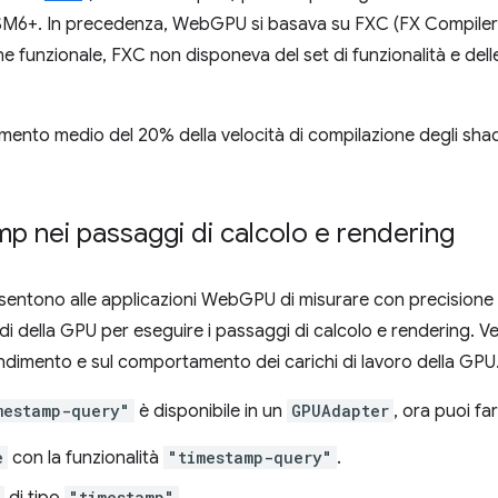
 SM6+. In precedenza, WebGPU si basava su FXC (FX Compiler) 
funzionale, FXC non disponeva del set di funzionalità e delle 
aumento medio del 20% della velocità di compilazione degli sha
p nei passaggi di calcolo e rendering
entono alle applicazioni WebGPU di misurare con precisione (
 della GPU per eseguire i passaggi di calcolo e rendering. Ve
endimento e sul comportamento dei carichi di lavoro della GPU
mestamp-query"
è disponibile in un
GPUAdapter
, ora puoi fa
e
con la funzionalità
"timestamp-query"
.
di tipo
"timestamp"
.