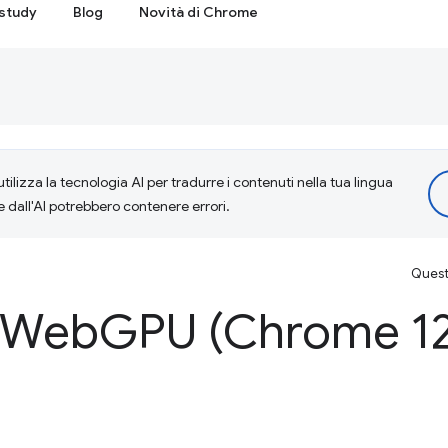
study
Blog
Novità di Chrome
tilizza la tecnologia AI per tradurre i contenuti nella tua lingua
e dall'AI potrebbero contenere errori.
Questa
i Web
GPU (Chrome 12