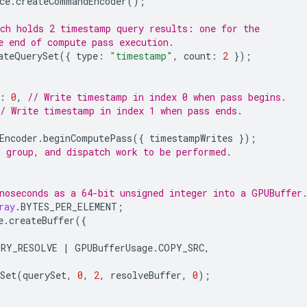
ce
.
createCommandEncoder
();
ch holds 2 timestamp query results: one for the
e end of compute pass execution.
ateQuerySet
({
type
:
"timestamp"
,
count
:
2
});
:
0
,
// Write timestamp in index 0 when pass begins.
// Write timestamp in index 1 when pass ends.
Encoder
.
beginComputePass
({
timestampWrites
});
 group, and dispatch work to be performed.
noseconds as a 64-bit unsigned integer into a GPUBuffer
ray
.
BYTES_PER_ELEMENT
;
e
.
createBuffer
({
ERY_RESOLVE
|
GPUBufferUsage
.
COPY_SRC
,
Set
(
querySet
,
0
,
2
,
resolveBuffer
,
0
);