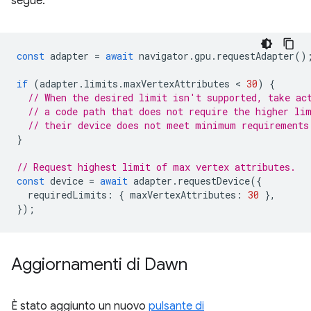
segue.
const
adapter
=
await
navigator
.
gpu
.
requestAdapter
()
if
(
adapter
.
limits
.
maxVertexAttributes
 < 
30
)
{
// When the desired limit isn't supported, take ac
// a code path that does not require the higher li
// their device does not meet minimum requirements
}
// Request highest limit of max vertex attributes.
const
device
=
await
adapter
.
requestDevice
({
requiredLimits
:
{
maxVertexAttributes
:
30
},
});
Aggiornamenti di Dawn
È stato aggiunto un nuovo
pulsante di