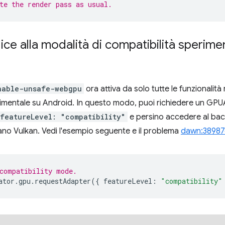
te the render pass as usual.
ce alla modalità di compatibilità sperime
nable-unsafe-webgpu
ora attiva da solo tutte le funzionalità 
mentale su Android. In questo modo, puoi richiedere un GPUA
featureLevel: "compatibility"
e persino accedere al ba
ano Vulkan. Vedi l'esempio seguente e il problema
dawn:38987
compatibility mode.
ator
.
gpu
.
requestAdapter
({
featureLevel
:
"compatibility"