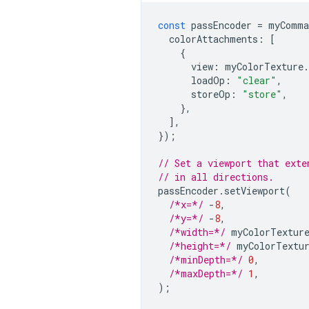
const
passEncoder
=
myComma
colorAttachments
:
[
{
view
:
myColorTexture
.
loadOp
:
"clear"
,
storeOp
:
"store"
,
},
],
});
// Set a viewport that exte
// in all directions.
passEncoder
.
setViewport
(
/*x=*/
-
8
,
/*y=*/
-
8
,
/*width=*/
myColorTextur
/*height=*/
myColorTextu
/*minDepth=*/
0
,
/*maxDepth=*/
1
,
);