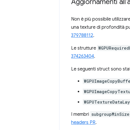
Aggiornamenti all'
Non è più possibile utilizza
una texture di profondità pu
379788112
.
Le strutture
WGPURequired
374263404
.
Le seguenti struct sono sta
WGPUImageCopyBuff
WGPUImageCopyText
WGPUTextureDataLay
I membri
subgroupMinSize
headers PR
.