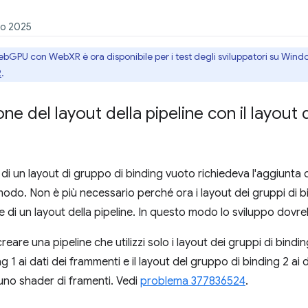
zo 2025
ebGPU con WebXR è ora disponibile per i test degli sviluppatori su Windo
R
.
ne del layout della pipeline con il layout
di un layout di gruppo di binding vuoto richiedeva l'aggiunta 
modo. Non è più necessario perché ora i layout dei gruppi di bi
e di un layout della pipeline. In questo modo lo sviluppo dovr
eare una pipeline che utilizzi solo i layout dei gruppi di bindi
g 1 ai dati dei frammenti e il layout del gruppo di binding 2 ai da
 uno shader di framenti. Vedi
problema 377836524
.