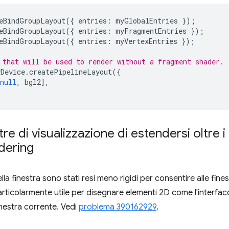
eBindGroupLayout
({
entries
:
myGlobalEntries
});
eBindGroupLayout
({
entries
:
myFragmentEntries
});
eBindGroupLayout
({
entries
:
myVertexEntries
});
 that will be used to render without a fragment shader.
yDevice
.
createPipelineLayout
({
null
,
bgl2
],
re di visualizzazione di estendersi oltre i l
ndering
ella finestra sono stati resi meno rigidi per consentire alle finest
particolarmente utile per disegnare elementi 2D come l'interfa
finestra corrente. Vedi
problema 390162929
.