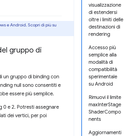
visualizzazione
di estendersi
oltre i limiti delle
ws e Android. Scopri di più su
destinazioni di
rendering
Accesso più
 del gruppo di
semplice alla
modalità di
compatibilità
di un gruppo di binding con
sperimentale
su Android
nding null sono consentiti e
ebbe essere più semplice.
Rimuovi il limite
maxInterStage
ng 0 e 2. Potresti assegnare
ShaderCompo
ti dei vertici, per poi
nents
Aggiornamenti