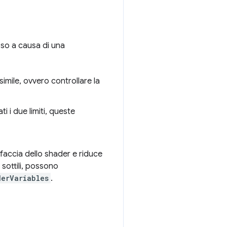
sso a causa di una
simile, ovvero controllare la
i i due limiti, queste
rfaccia dello shader e riduce
 sottili, possono
derVariables
.