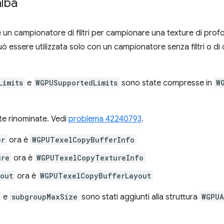
alba
re un campionatore di filtri per campionare una texture di prof
ò essere utilizzata solo con un campionatore senza filtri o di
Limits
e
WGPUSupportedLimits
sono state compresse in
W
te rinominate. Vedi
problema 42240793
.
er
ora è
WGPUTexelCopyBufferInfo
ure
ora è
WGPUTexelCopyTextureInfo
out
ora è
WGPUTexelCopyBufferLayout
e
subgroupMaxSize
sono stati aggiunti alla struttura
WGPUA