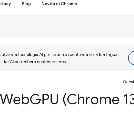
study
Blog
Novità di Chrome
tilizza la tecnologia AI per tradurre i contenuti nella tua lingua
e dall'AI potrebbero contenere errori.
Questa
i Web
GPU (Chrome 1