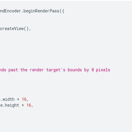
ndEncoder
.
beginRenderPass
({
createView
(),
nds past the render target's bounds by 8 pixels
e
.
width
+
16
,
re
.
height
+
16
,