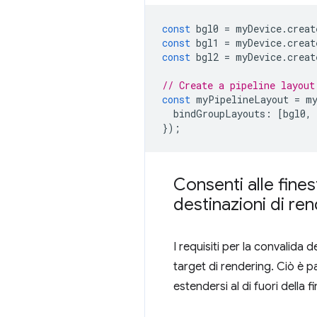
const
bgl0
=
myDevice
.
creat
const
bgl1
=
myDevice
.
creat
const
bgl2
=
myDevice
.
creat
// Create a pipeline layout
const
myPipelineLayout
=
m
bindGroupLayouts
:
[
bgl0
,
});
Consenti alle finest
destinazioni di re
I requisiti per la convalida d
target di rendering. Ciò è 
estendersi al di fuori della 