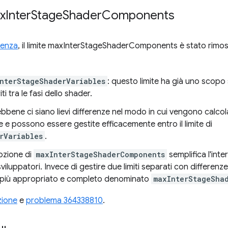
ax
Inter
Stage
Shader
Components
denza
, il limite maxInterStageShaderComponents è stato rimo
nterStageShaderVariables
: questo limite ha già uno scopo 
ti tra le fasi dello shader.
bene ci siano lievi differenze nel modo in cui vengono calcolat
 e possono essere gestite efficacemente entro il limite di
rVariables
.
mozione di
maxInterStageShaderComponents
semplifica l'inte
sviluppatori. Invece di gestire due limiti separati con differenze
te più appropriato e completo denominato
maxInterStageSha
zione
e
problema 364338810
.