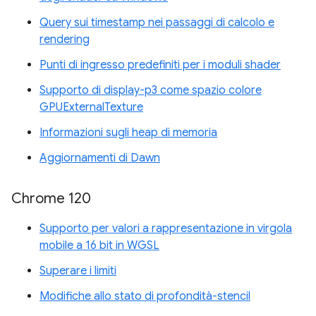
Query sui timestamp nei passaggi di calcolo e
rendering
Punti di ingresso predefiniti per i moduli shader
Supporto di display-p3 come spazio colore
GPUExternalTexture
Informazioni sugli heap di memoria
Aggiornamenti di Dawn
Chrome 120
Supporto per valori a rappresentazione in virgola
mobile a 16 bit in WGSL
Superare i limiti
Modifiche allo stato di profondità-stencil