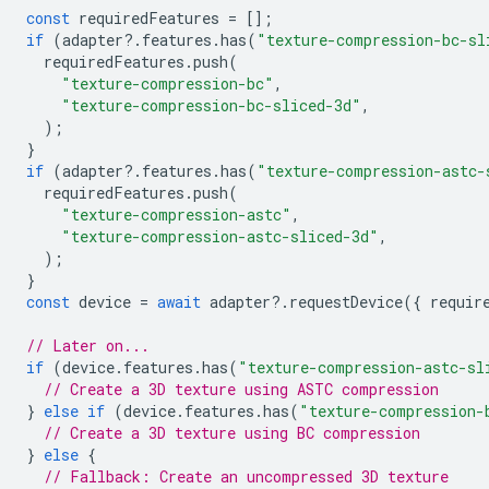
const
requiredFeatures
=
[];
if
(
adapter
?
.
features
.
has
(
"texture-compression-bc-sl
requiredFeatures
.
push
(
"texture-compression-bc"
,
"texture-compression-bc-sliced-3d"
,
);
}
if
(
adapter
?
.
features
.
has
(
"texture-compression-astc-
requiredFeatures
.
push
(
"texture-compression-astc"
,
"texture-compression-astc-sliced-3d"
,
);
}
const
device
=
await
adapter
?
.
requestDevice
({
requir
// Later on...
if
(
device
.
features
.
has
(
"texture-compression-astc-sl
// Create a 3D texture using ASTC compression
}
else
if
(
device
.
features
.
has
(
"texture-compression-
// Create a 3D texture using BC compression
}
else
{
// Fallback: Create an uncompressed 3D texture