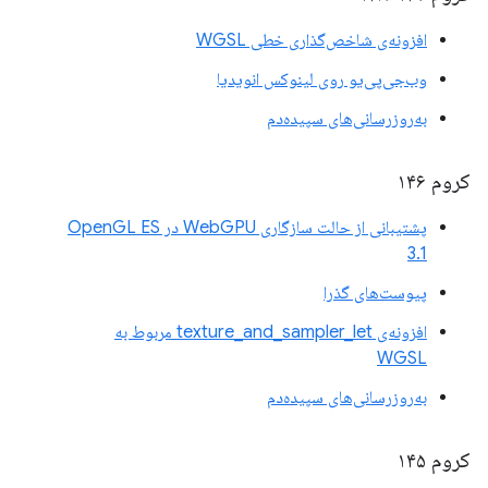
افزونه‌ی شاخص‌گذاری خطی WGSL
وب‌جی‌پی‌یو روی لینوکس انویدیا
به‌روزرسانی‌های سپیده‌دم
کروم ۱۴۶
پشتیبانی از حالت سازگاری WebGPU در OpenGL ES
3.1
پیوست‌های گذرا
افزونه‌ی texture_and_sampler_let مربوط به
WGSL
به‌روزرسانی‌های سپیده‌دم
کروم ۱۴۵