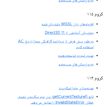
به‌روزرسانی‌های سپیده‌دم
کروم ۱۱۵
افزونه‌های زبان WGSL پشتیبانی‌شده
پشتیبانی آزمایشی از Direct3D 11
به طور پیش فرض از پردازنده گرافیکی مجزا با برق AC
استفاده کنید
بهبود تجربه توسعه‌دهنده
به‌روزرسانی‌های سپیده‌دم
کروم ۱۱۴
بهینه‌سازی جاوا اسکریپت
تابع ()getCurrentTexture روی بوم پیکربندی نشده،
خطای InvalidStateError را نمایش می‌دهد.