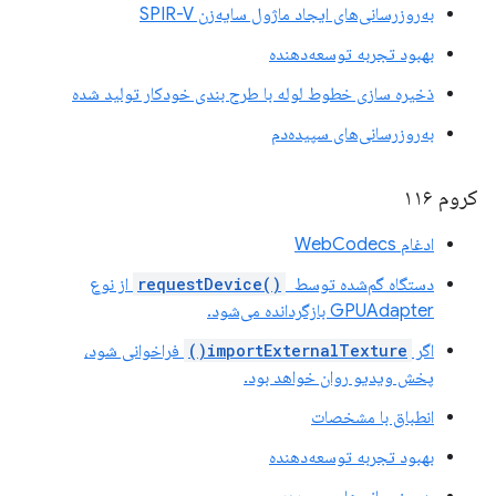
به‌روزرسانی‌های ایجاد ماژول سایه‌زن SPIR-V
بهبود تجربه توسعه‌دهنده
ذخیره سازی خطوط لوله با طرح بندی خودکار تولید شده
به‌روزرسانی‌های سپیده‌دم
کروم ۱۱۶
ادغام WebCodecs
دستگاه گم‌شده توسط
requestDevice()
‎ از نوع
GPUAdapter بازگردانده می‌شود.
اگر
importExternalTexture()
فراخوانی شود،
پخش ویدیو روان خواهد بود.
انطباق با مشخصات
بهبود تجربه توسعه‌دهنده