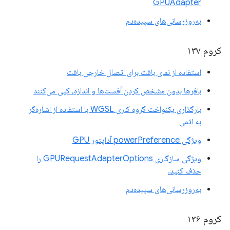
GPUAdapter
به‌روزرسانی‌های سپیده‌دم
کروم ۱۳۷
استفاده از نمای بافت برای اتصال خارجی بافت
بافرها بدون مشخص کردن آفست‌ها و اندازه، کپی می‌کنند
بارگذاری یکنواخت گروه کاری WGSL با استفاده از اشاره‌گر
به اتمی
ویژگی powerPreference آداپتور GPU
ویژگی سازگاری GPURequestAdapterOptions را
حذف کنید.
به‌روزرسانی‌های سپیده‌دم
کروم ۱۳۶