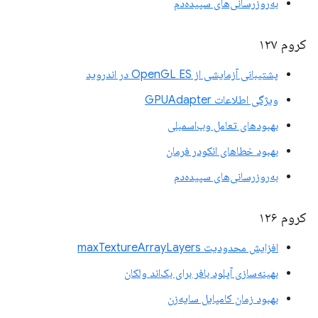
به‌روزرسانی‌های سپیده‌دم
کروم ۱۲۷
پشتیبانی آزمایشی از OpenGL ES در اندروید
ویژگی اطلاعات GPUAdapter
بهبودهای تعامل وب‌اسمبلی
بهبود خطاهای انکودر فرمان
به‌روزرسانی‌های سپیده‌دم
کروم ۱۲۶
افزایش محدودیت maxTextureArrayLayers
بهینه‌سازی آپلود بافر برای بک‌اند ولکان
بهبود زمان کامپایل سایه‌زن