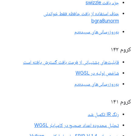
جزء بافت swizzle
حذف استفاده از بافت حافظه فقط خواندنی
bgra8unorm
به‌روزرسانی‌های سپیده‌دم
کروم ۱۴۲
قابلیت‌های پشتیبانی از فرمت بافت گسترش یافته است
شاخص اولیه در WGSL
به‌روزرسانی‌های سپیده‌دم
کروم ۱۴۱
رنگ IR تکمیل شد
تحلیل محدوده اعداد صحیح در کامپایلر WGSL