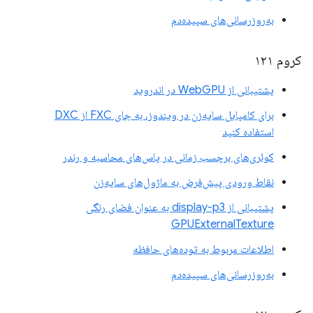
به‌روزرسانی‌های سپیده‌دم
کروم ۱۲۱
پشتیبانی از WebGPU در اندروید
برای کامپایل سایه‌زن در ویندوز، به جای FXC از DXC
استفاده کنید
کوئری‌های برچسب زمانی در پاس‌های محاسبه و رندر
نقاط ورودی پیش‌فرض به ماژول‌های سایه‌زن
پشتیبانی از display-p3 به عنوان فضای رنگی
GPUExternalTexture
اطلاعات مربوط به توده‌های حافظه
به‌روزرسانی‌های سپیده‌دم