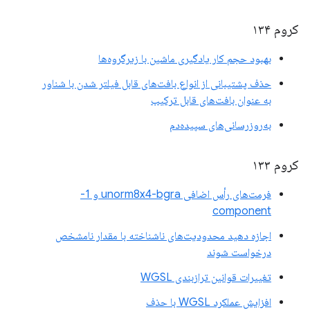
کروم ۱۳۴
بهبود حجم کار یادگیری ماشین با زیرگروه‌ها
حذف پشتیبانی از انواع بافت‌های قابل فیلتر شدن با شناور
به عنوان بافت‌های قابل ترکیب
به‌روزرسانی‌های سپیده‌دم
کروم ۱۳۳
فرمت‌های رأس اضافی unorm8x4-bgra و 1-
component
اجازه دهید محدودیت‌های ناشناخته با مقدار نامشخص
درخواست شوند
تغییرات قوانین ترازبندی WGSL
افزایش عملکرد WGSL با حذف