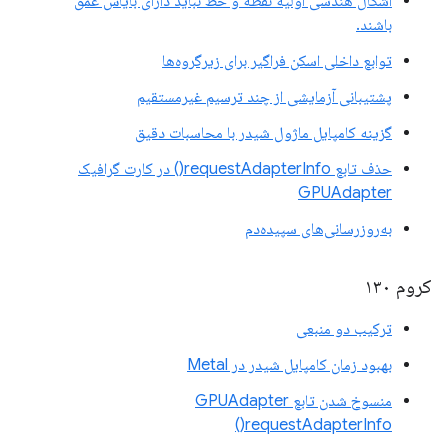
اشکال هندسی اولیه نقطه و خط نباید دارای بایاس عمق
باشند.
توابع داخلی اسکن فراگیر برای زیرگروه‌ها
پشتیبانی آزمایشی از چند ترسیم غیرمستقیم
گزینه کامپایل ماژول شیدر با محاسبات دقیق
حذف تابع requestAdapterInfo() در کارت گرافیک
GPUAdapter
به‌روزرسانی‌های سپیده‌دم
کروم ۱۳۰
ترکیب دو منبعی
بهبود زمان کامپایل شیدر در Metal
منسوخ شدن تابع GPUAdapter
requestAdapterInfo()