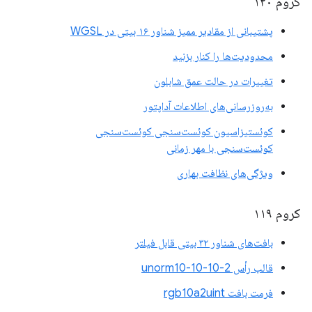
کروم ۱۲۰
پشتیبانی از مقادیر ممیز شناور ۱۶ بیتی در WGSL
محدودیت‌ها را کنار بزنید
تغییرات در حالت عمق شابلون
به‌روزرسانی‌های اطلاعات آداپتور
کوئستیزاسیون کوئست‌سنجی کوئست‌سنجی
کوئست‌سنجی با مهر زمانی
ویژگی‌های نظافت بهاری
کروم ۱۱۹
بافت‌های شناور ۳۲ بیتی قابل فیلتر
قالب رأس unorm10-10-10-2
فرمت بافت rgb10a2uint