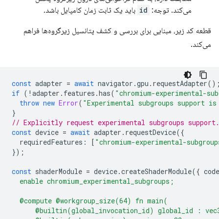
می‌کند. توجه:
id
باید یک ثابت زمان کامپایل باشد.
قطعه کد زیر، مبنایی برای بررسی و کشف پتانسیل زیرگروه‌ها فراهم
می‌کند.
const
adapter
=
await
navigator
.
gpu
.
requestAdapter
()
if
(
!
adapter
.
features
.
has
(
"chromium-experimental-sub
throw
new
Error
(
"Experimental subgroups support is
}
// Explicitly request experimental subgroups support
const
device
=
await
adapter
.
requestDevice
({
requiredFeatures
:
[
"chromium-experimental-subgroup
});
const
shaderModule
=
device
.
createShaderModule
({
cod
  enable chromium_experimental_subgroups;
  @compute @workgroup_size(64) fn main(
      @builtin(global_invocation_id) global_id : vec