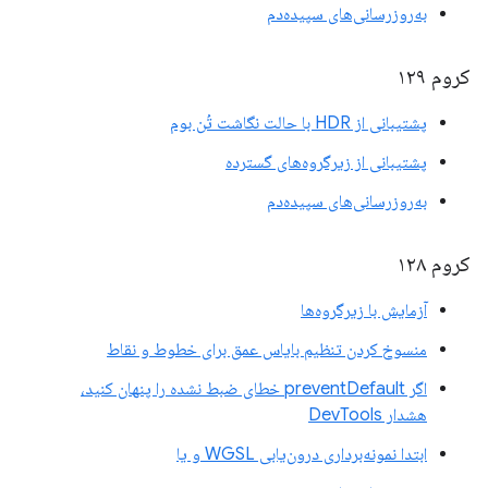
به‌روزرسانی‌های سپیده‌دم
کروم ۱۲۹
پشتیبانی از HDR با حالت نگاشت تُن بوم
پشتیبانی از زیرگروه‌های گسترده
به‌روزرسانی‌های سپیده‌دم
کروم ۱۲۸
آزمایش با زیرگروه‌ها
منسوخ کردن تنظیم بایاس عمق برای خطوط و نقاط
اگر preventDefault خطای ضبط نشده را پنهان کنید،
هشدار DevTools
ابتدا نمونه‌برداری درون‌یابی WGSL و یا