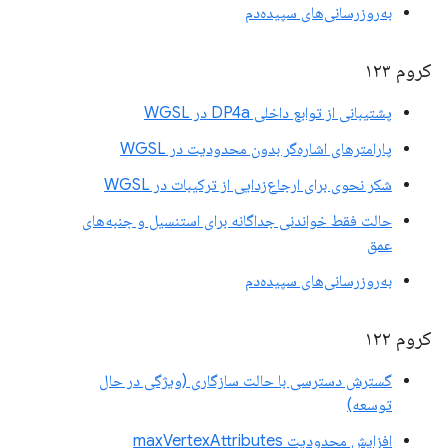
به‌روزرسانی‌های سپیده‌دم
کروم ۱۲۳
پشتیبانی از توابع داخلی DP4a در WGSL
پارامترهای اشاره‌گر بدون محدودیت در WGSL
شکر نحوی برای ارجاع‌زدایی از ترکیبات در WGSL
حالت فقط خواندنی جداگانه برای استنسیل و جنبه‌های
عمق
به‌روزرسانی‌های سپیده‌دم
کروم ۱۲۲
گسترش دسترسی با حالت سازگاری (ویژگی در حال
توسعه)
افزایش محدودیت maxVertexAttributes