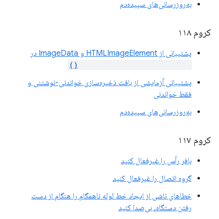
به‌روزرسانی‌های سپیده‌دم
کروم ۱۱۸
پشتیبانی از HTMLImageElement و ImageData در
copyExternalImageToTexture()
پشتیبانی آزمایشی از بافت ذخیره‌سازی خواندنی-نوشتنی و
فقط خواندنی
به‌روزرسانی‌های سپیده‌دم
کروم ۱۱۷
بافر رأس را غیرفعال کنید
گروه اتصال را غیرفعال کنید
خطاهای ناشی از ایجاد خط لوله ناهمگام را هنگام از دست
رفتن دستگاه، بی‌صدا کنید