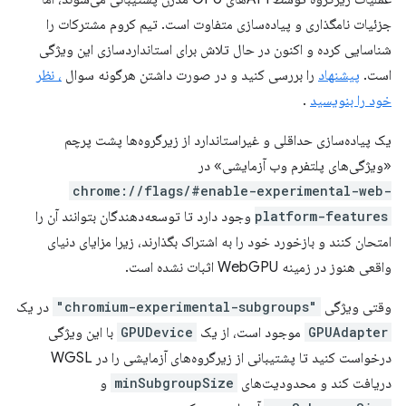
جزئیات نامگذاری و پیاده‌سازی متفاوت است. تیم کروم مشترکات را
شناسایی کرده و اکنون در حال تلاش برای استانداردسازی این ویژگی
است.
پیشنهاد
را بررسی کنید و در صورت داشتن هرگونه سوال
، نظر
خود را بنویسید
.
یک پیاده‌سازی حداقلی و غیراستاندارد از زیرگروه‌ها پشت پرچم
«ویژگی‌های پلتفرم وب آزمایشی» در
chrome://flags/#enable-experimental-web-
platform-features
وجود دارد تا توسعه‌دهندگان بتوانند آن را
امتحان کنند و بازخورد خود را به اشتراک بگذارند، زیرا مزایای دنیای
واقعی هنوز در زمینه WebGPU اثبات نشده است.
وقتی ویژگی
"chromium-experimental-subgroups"
در یک
GPUAdapter
موجود است، از یک
GPUDevice
با این ویژگی
درخواست کنید تا پشتیبانی از زیرگروه‌های آزمایشی را در WGSL
دریافت کند و محدودیت‌های
minSubgroupSize
و