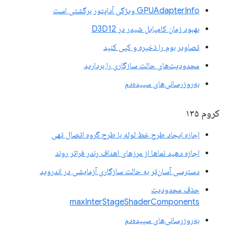
GPUAdapterInfo ویژگی آداپتور برگشتی است
بهبود زمان کامپایل شیدر در D3D12
تصاویر بوم را ذخیره و کپی کنید
محدودیت‌های حالت سازگاری را بردارید
به‌روزرسانی‌های سپیده‌دم
کروم ۱۳۵
اجازه ایجاد طرح خط لوله با طرح گروه اتصال تهی
اجازه دهید نماها از مرزهای اهداف رندر فراتر روند
دسترسی آسان‌تر به حالت سازگاری آزمایشی در اندروید
حذف محدودیت
maxInterStageShaderComponents
به‌روزرسانی‌های سپیده‌دم