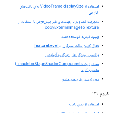
استفاده از VideoFrame displaySize برای بافت‌های
خارجی
مدیریت تصاویر با جهت‌های غیر پیش‌فرض با استفاده از
copyExternalImageToTexture
بهبود تجربه توسعه‌دهنده
فعال کردن حالت سازگاری با featureLevel
پاکسازی ویژگی‌های زیرگروه آزمایشی
محدودیت maxInterStageShaderComponents را
منسوخ کنید
به‌روزرسانی‌های سپیده‌دم
کروم ۱۳۲
استفاده از نمای بافت