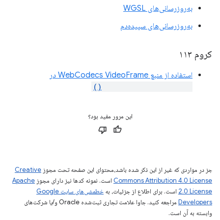
به‌روزرسانی‌های WGSL
به‌روزرسانی‌های سپیده‌دم
کروم ۱۱۳
استفاده از منبع WebCodecs VideoFrame در
importExternalTexture()
این مرور مفید بود؟
جز در مواردی که غیر از این ذکر شده باشد،‌محتوای این صفحه تحت مجوز
Creative
Commons Attribution 4.0 License
است. نمونه کدها نیز دارای مجوز
Apache
2.0 License
است. برای اطلاع از جزئیات، به
خطمشی‌های سایت Google
Developers‏
مراجعه کنید. جاوا علامت تجاری ثبت‌شده Oracle و/یا شرکت‌های
وابسته به آن است.