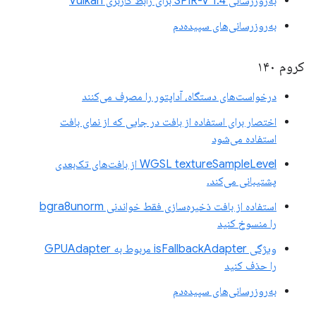
به‌روزرسانی SPIR-V 1.4 برای رابط کاربری Vulkan
به‌روزرسانی‌های سپیده‌دم
کروم ۱۴۰
درخواست‌های دستگاه، آداپتور را مصرف می‌کنند
اختصار برای استفاده از بافت در جایی که از نمای بافت
استفاده می‌شود
WGSL textureSampleLevel از بافت‌های تک‌بعدی
پشتیبانی می‌کند.
استفاده از بافت ذخیره‌سازی فقط خواندنی bgra8unorm
را منسوخ کنید
ویژگی isFallbackAdapter مربوط به GPUAdapter
را حذف کنید
به‌روزرسانی‌های سپیده‌دم