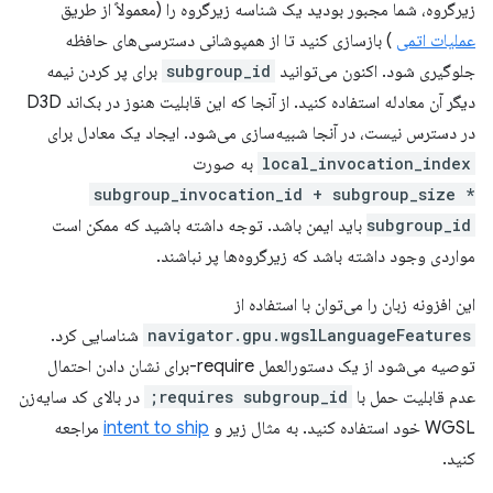
زیرگروه، شما مجبور بودید یک شناسه زیرگروه را (معمولاً از طریق
عملیات اتمی
) بازسازی کنید تا از همپوشانی دسترسی‌های حافظه
جلوگیری شود. اکنون می‌توانید
subgroup_id
برای پر کردن نیمه
دیگر آن معادله استفاده کنید. از آنجا که این قابلیت هنوز در بک‌اند D3D
در دسترس نیست، در آنجا شبیه‌سازی می‌شود. ایجاد یک معادل برای
local_invocation_index
به صورت
subgroup_invocation_id + subgroup_size *
subgroup_id
باید ایمن باشد. توجه داشته باشید که ممکن است
مواردی وجود داشته باشد که زیرگروه‌ها پر نباشند.
این افزونه زبان را می‌توان با استفاده از
navigator.gpu.wgslLanguageFeatures
شناسایی کرد.
توصیه می‌شود از یک دستورالعمل require-برای نشان دادن احتمال
عدم قابلیت حمل با
requires subgroup_id;
در بالای کد سایه‌زن
WGSL خود استفاده کنید. به مثال زیر و
intent to ship
مراجعه
کنید.