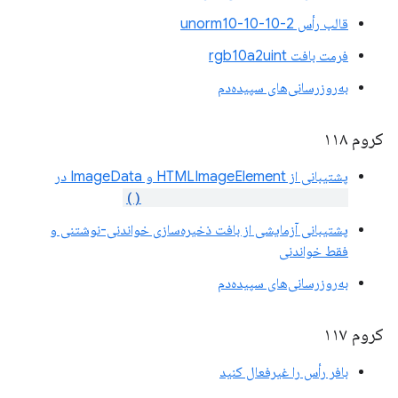
قالب رأس unorm10-10-10-2
فرمت بافت rgb10a2uint
به‌روزرسانی‌های سپیده‌دم
کروم ۱۱۸
پشتیبانی از HTMLImageElement و ImageData در
copyExternalImageToTexture()
پشتیبانی آزمایشی از بافت ذخیره‌سازی خواندنی-نوشتنی و
فقط خواندنی
به‌روزرسانی‌های سپیده‌دم
کروم ۱۱۷
بافر رأس را غیرفعال کنید