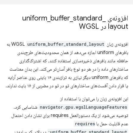
افزونه‌ی uniform
_
standard
_
buffer
_
layout در WGSL
افزونه‌ی زبان WGSL
uniform_buffer_standard_layout
به
بافرهای uniform اجازه می‌دهد از همان محدودیت‌های طرح‌بندی
حافظه مانند بافرهای ذخیره‌سازی استفاده کنند، که اشتراک‌گذاری
ساختارهای داده را در هر دو نوع بافر آسان‌تر می‌کند. این بدان معناست
که بافرهای uniform دیگر نیازی به ترازبندی ۱۶ بایتی روی عناصر آرایه
یا قرار دادن آفست‌های ساختارهای تو در تو در مضربی از ۱۶ بایت ندارند.
این افزونه‌ی زبان را می‌توان با استفاده از
navigator.gpu.wgslLanguageFeatures
شناسایی کرد.
توصیه می‌شود از یک دستورالعمل requires برای نشان دادن احتمال
عدم قابلیت حمل با
requires
uniform_buffer_standard_layout;
در بالای کد سایه‌زن