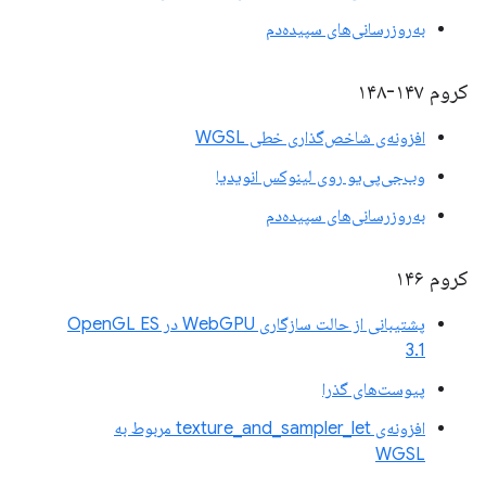
به‌روزرسانی‌های سپیده‌دم
کروم ۱۴۷-۱۴۸
افزونه‌ی شاخص‌گذاری خطی WGSL
وب‌جی‌پی‌یو روی لینوکس انویدیا
به‌روزرسانی‌های سپیده‌دم
کروم ۱۴۶
پشتیبانی از حالت سازگاری WebGPU در OpenGL ES
3.1
پیوست‌های گذرا
افزونه‌ی texture_and_sampler_let مربوط به
WGSL