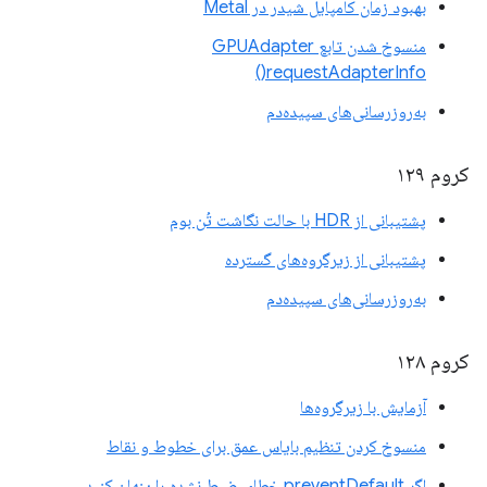
بهبود زمان کامپایل شیدر در Metal
منسوخ شدن تابع GPUAdapter
requestAdapterInfo()
به‌روزرسانی‌های سپیده‌دم
کروم ۱۲۹
پشتیبانی از HDR با حالت نگاشت تُن بوم
پشتیبانی از زیرگروه‌های گسترده
به‌روزرسانی‌های سپیده‌دم
کروم ۱۲۸
آزمایش با زیرگروه‌ها
منسوخ کردن تنظیم بایاس عمق برای خطوط و نقاط
اگر preventDefault خطای ضبط نشده را پنهان کنید،