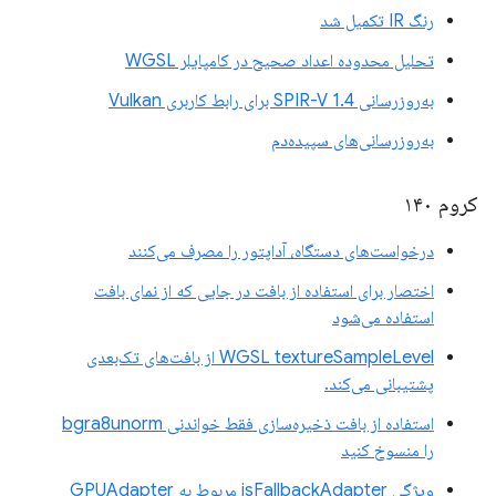
رنگ IR تکمیل شد
تحلیل محدوده اعداد صحیح در کامپایلر WGSL
به‌روزرسانی SPIR-V 1.4 برای رابط کاربری Vulkan
به‌روزرسانی‌های سپیده‌دم
کروم ۱۴۰
درخواست‌های دستگاه، آداپتور را مصرف می‌کنند
اختصار برای استفاده از بافت در جایی که از نمای بافت
استفاده می‌شود
WGSL textureSampleLevel از بافت‌های تک‌بعدی
پشتیبانی می‌کند.
استفاده از بافت ذخیره‌سازی فقط خواندنی bgra8unorm
را منسوخ کنید
ویژگی isFallbackAdapter مربوط به GPUAdapter