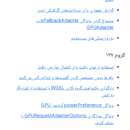
گزارش معماری برای پردازنده‌های گرافیکی اخیر
منسوخ کردن ویژگی isFallbackAdapter در
GPUAdapter
به‌روزرسانی‌های سپیده‌دم
کروم ۱۳۷
استفاده از نمای بافت برای اتصال خارجی بافت
بافرها بدون مشخص کردن آفست‌ها و اندازه، کپی می‌کنند
بارگذاری یکنواخت گروه کاری WGSL با استفاده از اشاره‌گر
به اتمی
ویژگی powerPreference آداپتور GPU
ویژگی سازگاری GPURequestAdapterOptions را
حذف کنید.