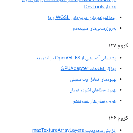
هشدار DevTools
ابتدا نمونه‌برداری درون‌یابی WGSL و یا
به‌روزرسانی‌های سپیده‌دم
کروم ۱۲۷
پشتیبانی آزمایشی از OpenGL ES در اندروید
ویژگی اطلاعات GPUAdapter
بهبودهای تعامل وب‌اسمبلی
بهبود خطاهای انکودر فرمان
به‌روزرسانی‌های سپیده‌دم
کروم ۱۲۶
افزایش محدودیت maxTextureArrayLayers