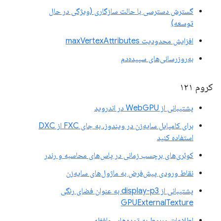
گسترش دسترسی با حالت سازگاری (ویژگی در حال
توسعه)
افزایش محدودیت maxVertexAttributes
به‌روزرسانی‌های سپیده‌دم
کروم ۱۲۱
پشتیبانی از WebGPU در اندروید
برای کامپایل سایه‌زن در ویندوز، به جای FXC از DXC
استفاده کنید
کوئری‌های برچسب زمانی در پاس‌های محاسبه و رندر
نقاط ورودی پیش‌فرض به ماژول‌های سایه‌زن
پشتیبانی از display-p3 به عنوان فضای رنگی
GPUExternalTexture
اطلاعات مربوط به توده‌های حافظه