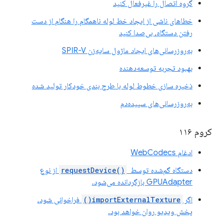
گروه اتصال را غیرفعال کنید
خطاهای ناشی از ایجاد خط لوله ناهمگام را هنگام از دست
رفتن دستگاه، بی‌صدا کنید
به‌روزرسانی‌های ایجاد ماژول سایه‌زن SPIR-V
بهبود تجربه توسعه‌دهنده
ذخیره سازی خطوط لوله با طرح بندی خودکار تولید شده
به‌روزرسانی‌های سپیده‌دم
کروم ۱۱۶
ادغام WebCodecs
دستگاه گم‌شده توسط
requestDevice()
‎ از نوع
GPUAdapter بازگردانده می‌شود.
اگر
importExternalTexture()
فراخوانی شود،
پخش ویدیو روان خواهد بود.