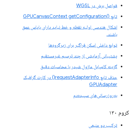
فواصل برش در WGSL
تابع ()GPUCanvasContext getConfiguration
اشکال هندسی اولیه نقطه و خط نباید دارای بایاس عمق
باشند.
توابع داخلی اسکن فراگیر برای زیرگروه‌ها
پشتیبانی آزمایشی از چند ترسیم غیرمستقیم
گزینه کامپایل ماژول شیدر با محاسبات دقیق
حذف تابع requestAdapterInfo() در کارت گرافیک
GPUAdapter
به‌روزرسانی‌های سپیده‌دم
کروم ۱۳۰
ترکیب دو منبعی