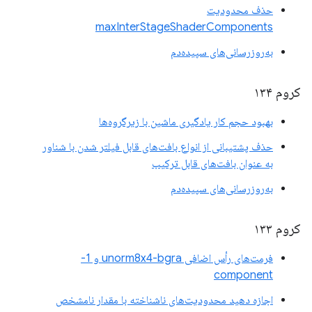
حذف محدودیت
maxInterStageShaderComponents
به‌روزرسانی‌های سپیده‌دم
کروم ۱۳۴
بهبود حجم کار یادگیری ماشین با زیرگروه‌ها
حذف پشتیبانی از انواع بافت‌های قابل فیلتر شدن با شناور
به عنوان بافت‌های قابل ترکیب
به‌روزرسانی‌های سپیده‌دم
کروم ۱۳۳
فرمت‌های رأس اضافی unorm8x4-bgra و 1-
component
اجازه دهید محدودیت‌های ناشناخته با مقدار نامشخص