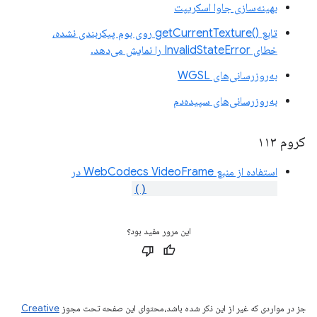
بهینه‌سازی جاوا اسکریپت
تابع ()getCurrentTexture روی بوم پیکربندی نشده،
خطای InvalidStateError را نمایش می‌دهد.
به‌روزرسانی‌های WGSL
به‌روزرسانی‌های سپیده‌دم
کروم ۱۱۳
استفاده از منبع WebCodecs VideoFrame در
importExternalTexture()
این مرور مفید بود؟
جز در مواردی که غیر از این ذکر شده باشد،‌محتوای این صفحه تحت مجوز
Creative