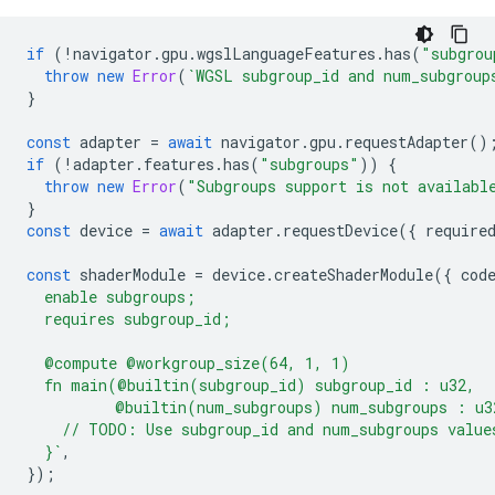
if
(
!
navigator
.
gpu
.
wgslLanguageFeatures
.
has
(
"subgrou
throw
new
Error
(
`WGSL subgroup_id and num_subgroup
}
const
adapter
=
await
navigator
.
gpu
.
requestAdapter
()
if
(
!
adapter
.
features
.
has
(
"subgroups"
))
{
throw
new
Error
(
"Subgroups support is not availabl
}
const
device
=
await
adapter
.
requestDevice
({
require
const
shaderModule
=
device
.
createShaderModule
({
cod
  enable subgroups;
  requires subgroup_id;
  @compute @workgroup_size(64, 1, 1)
  fn main(@builtin(subgroup_id) subgroup_id : u32,
          @builtin(num_subgroups) num_subgroups : u3
    // TODO: Use subgroup_id and num_subgroups value
  }`
,
});