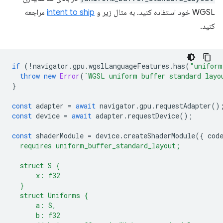
WGSL خود استفاده کنید. به مثال زیر و
intent to ship
مراجعه
کنید.
if
(
!
navigator
.
gpu
.
wgslLanguageFeatures
.
has
(
"uniform
throw
new
Error
(
`WGSL uniform buffer standard layo
}
const
adapter
=
await
navigator
.
gpu
.
requestAdapter
()
const
device
=
await
adapter
.
requestDevice
();
const
shaderModule
=
device
.
createShaderModule
({
cod
  requires uniform_buffer_standard_layout;
  struct S {
      x: f32
  }
  struct Uniforms {
      a: S,
      b: f32