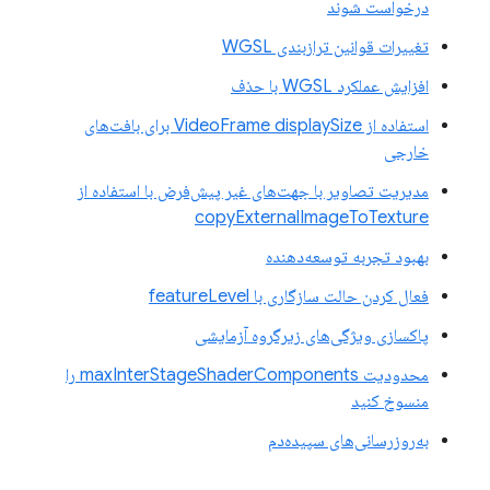
درخواست شوند
تغییرات قوانین ترازبندی WGSL
افزایش عملکرد WGSL با حذف
استفاده از VideoFrame displaySize برای بافت‌های
خارجی
مدیریت تصاویر با جهت‌های غیر پیش‌فرض با استفاده از
copyExternalImageToTexture
بهبود تجربه توسعه‌دهنده
فعال کردن حالت سازگاری با featureLevel
پاکسازی ویژگی‌های زیرگروه آزمایشی
محدودیت maxInterStageShaderComponents را
منسوخ کنید
به‌روزرسانی‌های سپیده‌دم