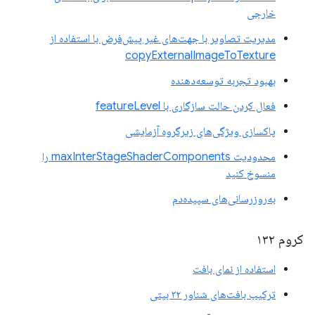
خارجی
مدیریت تصاویر با جهت‌های غیر پیش‌فرض با استفاده از
copyExternalImageToTexture
بهبود تجربه توسعه‌دهنده
فعال کردن حالت سازگاری با featureLevel
پاکسازی ویژگی‌های زیرگروه آزمایشی
محدودیت maxInterStageShaderComponents را
منسوخ کنید
به‌روزرسانی‌های سپیده‌دم
کروم ۱۳۲
استفاده از نمای بافت
ترکیب بافت‌های شناور ۳۲ بیتی