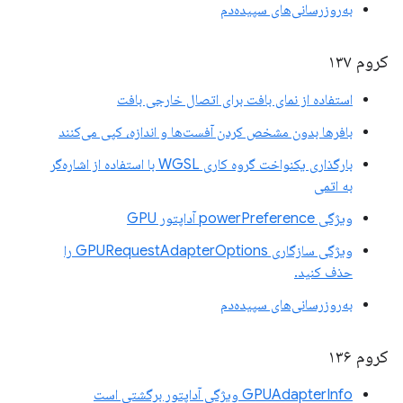
به‌روزرسانی‌های سپیده‌دم
کروم ۱۳۷
استفاده از نمای بافت برای اتصال خارجی بافت
بافرها بدون مشخص کردن آفست‌ها و اندازه، کپی می‌کنند
بارگذاری یکنواخت گروه کاری WGSL با استفاده از اشاره‌گر
به اتمی
ویژگی powerPreference آداپتور GPU
ویژگی سازگاری GPURequestAdapterOptions را
حذف کنید.
به‌روزرسانی‌های سپیده‌دم
کروم ۱۳۶
GPUAdapterInfo ویژگی آداپتور برگشتی است