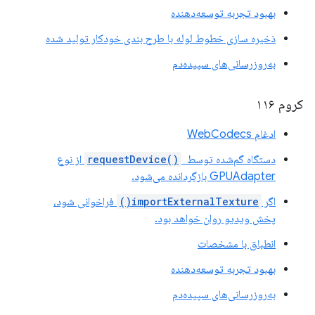
بهبود تجربه توسعه‌دهنده
ذخیره سازی خطوط لوله با طرح بندی خودکار تولید شده
به‌روزرسانی‌های سپیده‌دم
کروم ۱۱۶
ادغام WebCodecs
دستگاه گم‌شده توسط
requestDevice()
‎ از نوع
GPUAdapter بازگردانده می‌شود.
اگر
importExternalTexture()
فراخوانی شود،
پخش ویدیو روان خواهد بود.
انطباق با مشخصات
بهبود تجربه توسعه‌دهنده
به‌روزرسانی‌های سپیده‌دم