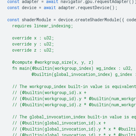
const
adapter
=
await
navigator
.
gpu
.
requestAdapter
()
const
device
=
await
adapter
.
requestDevice
();
const
shaderModule
=
device
.
createShaderModule
({
cod
  requires linear_indexing;
  override x : u32;
  override y : u32;
  override z : u32;
  @compute @workgroup_size(x, y, z)
  fn main(@builtin(workgroup_index) wg_index : u32,
          @builtin(global_invocation_index) g_index 
  // The workgroup_index built-in value is equivalen
  // (@builtin(workgroup_id).x +
  // (@builtin(workgroup_id).y * @builtin(num_workg
  // (@builtin(workgroup_id).z * @builtin(num_workg
  // The global_invocation_index built-in value is e
  // (@builtin(global_invocation_id).x +
  // (@builtin(global_invocation_id).y * x * @built
  // (@builtin(global_invocation_id).z * x * @built