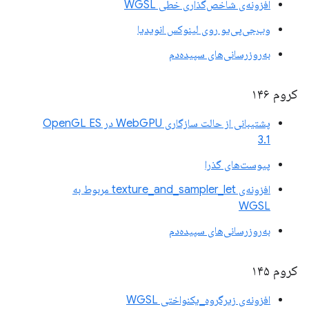
افزونه‌ی شاخص‌گذاری خطی WGSL
وب‌جی‌پی‌یو روی لینوکس انویدیا
به‌روزرسانی‌های سپیده‌دم
کروم ۱۴۶
پشتیبانی از حالت سازگاری WebGPU در OpenGL ES
3.1
پیوست‌های گذرا
افزونه‌ی texture_and_sampler_let مربوط به
WGSL
به‌روزرسانی‌های سپیده‌دم
کروم ۱۴۵
افزونه‌ی زیرگروه_یکنواختی WGSL