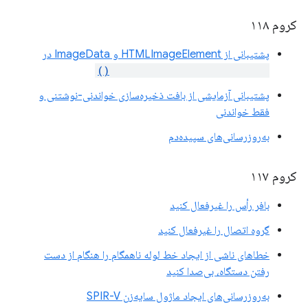
کروم ۱۱۸
پشتیبانی از HTMLImageElement و ImageData در
copyExternalImageToTexture()
پشتیبانی آزمایشی از بافت ذخیره‌سازی خواندنی-نوشتنی و
فقط خواندنی
به‌روزرسانی‌های سپیده‌دم
کروم ۱۱۷
بافر رأس را غیرفعال کنید
گروه اتصال را غیرفعال کنید
خطاهای ناشی از ایجاد خط لوله ناهمگام را هنگام از دست
رفتن دستگاه، بی‌صدا کنید
به‌روزرسانی‌های ایجاد ماژول سایه‌زن SPIR-V