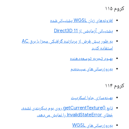
کروم ۱۱۵
افزونه‌های زبان WGSL پشتیبانی‌شده
پشتیبانی آزمایشی از Direct3D 11
به طور پیش فرض از پردازنده گرافیکی مجزا با برق AC
استفاده کنید
بهبود تجربه توسعه‌دهنده
به‌روزرسانی‌های سپیده‌دم
کروم ۱۱۴
بهینه‌سازی جاوا اسکریپت
تابع ()getCurrentTexture روی بوم پیکربندی نشده،
خطای InvalidStateError را نمایش می‌دهد.
به‌روزرسانی‌های WGSL