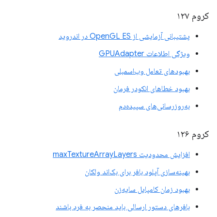
کروم ۱۲۷
پشتیبانی آزمایشی از OpenGL ES در اندروید
ویژگی اطلاعات GPUAdapter
بهبودهای تعامل وب‌اسمبلی
بهبود خطاهای انکودر فرمان
به‌روزرسانی‌های سپیده‌دم
کروم ۱۲۶
افزایش محدودیت maxTextureArrayLayers
بهینه‌سازی آپلود بافر برای بک‌اند ولکان
بهبود زمان کامپایل سایه‌زن
بافرهای دستور ارسالی باید منحصر به فرد باشند