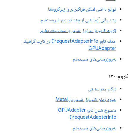
توابع داخلی اسکن فراگیر برای زیرگروه‌ها
پشتیبانی آزمایشی از چند ترسیم غیرمستقیم
گزینه کامپایل ماژول شیدر با محاسبات دقیق
حذف تابع requestAdapterInfo() در کارت گرافیک
GPUAdapter
به‌روزرسانی‌های سپیده‌دم
کروم ۱۳۰
ترکیب دو منبعی
بهبود زمان کامپایل شیدر در Metal
منسوخ شدن تابع GPUAdapter
requestAdapterInfo()
به‌روزرسانی‌های سپیده‌دم