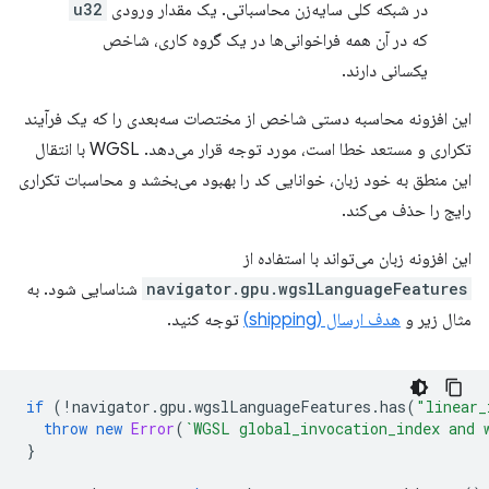
در شبکه کلی سایه‌زن محاسباتی. یک مقدار ورودی
u32
که در آن همه فراخوانی‌ها در یک گروه کاری، شاخص
یکسانی دارند.
این افزونه محاسبه دستی شاخص از مختصات سه‌بعدی را که یک فرآیند
تکراری و مستعد خطا است، مورد توجه قرار می‌دهد. WGSL با انتقال
این منطق به خود زبان، خوانایی کد را بهبود می‌بخشد و محاسبات تکراری
رایج را حذف می‌کند.
این افزونه زبان می‌تواند با استفاده از
navigator.gpu.wgslLanguageFeatures
شناسایی شود. به
مثال زیر و
هدف ارسال (shipping)
توجه کنید.
if
(
!
navigator
.
gpu
.
wgslLanguageFeatures
.
has
(
"linear_
throw
new
Error
(
`WGSL global_invocation_index and 
}