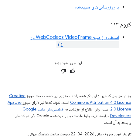
به‌روزرسانی‌های سپیده‌دم
کروم ۱۱۳
استفاده از منبع WebCodecs VideoFrame در
importExternalTexture()
این مرور مفید بود؟
جز در مواردی که غیر از این ذکر شده باشد،‌محتوای این صفحه تحت مجوز
Creative
Commons Attribution 4.0 License
است. نمونه کدها نیز دارای مجوز
Apache
2.0 License
است. برای اطلاع از جزئیات، به
خطمشی‌های سایت Google
Developers‏
مراجعه کنید. جاوا علامت تجاری ثبت‌شده Oracle و/یا شرکت‌های
وابسته به آن است.
تاریخ آخرین به‌روزرسانی 2026-04-22 به‌وقت ساعت هماهنگ جهانی.