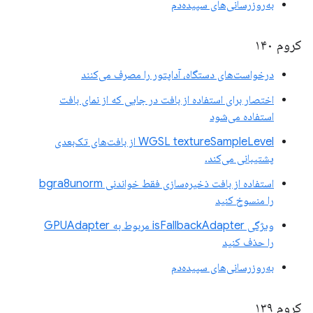
به‌روزرسانی‌های سپیده‌دم
کروم ۱۴۰
درخواست‌های دستگاه، آداپتور را مصرف می‌کنند
اختصار برای استفاده از بافت در جایی که از نمای بافت
استفاده می‌شود
WGSL textureSampleLevel از بافت‌های تک‌بعدی
پشتیبانی می‌کند.
استفاده از بافت ذخیره‌سازی فقط خواندنی bgra8unorm
را منسوخ کنید
ویژگی isFallbackAdapter مربوط به GPUAdapter
را حذف کنید
به‌روزرسانی‌های سپیده‌دم
کروم ۱۳۹