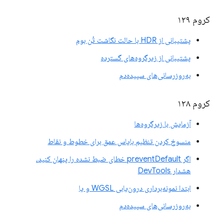
کروم ۱۲۹
پشتیبانی از HDR با حالت نگاشت تُن بوم
پشتیبانی از زیرگروه‌های گسترده
به‌روزرسانی‌های سپیده‌دم
کروم ۱۲۸
آزمایش با زیرگروه‌ها
منسوخ کردن تنظیم بایاس عمق برای خطوط و نقاط
اگر preventDefault خطای ضبط نشده را پنهان کنید،
هشدار DevTools
ابتدا نمونه‌برداری درون‌یابی WGSL و یا
به‌روزرسانی‌های سپیده‌دم