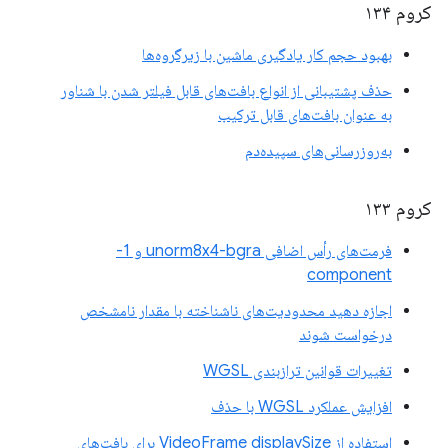
کروم ۱۳۴
بهبود حجم کار یادگیری ماشین با زیرگروه‌ها
حذف پشتیبانی از انواع بافت‌های قابل فیلتر شدن با شناور
به عنوان بافت‌های قابل ترکیب
به‌روزرسانی‌های سپیده‌دم
کروم ۱۳۳
فرمت‌های رأس اضافی unorm8x4-bgra و 1-
component
اجازه دهید محدودیت‌های ناشناخته با مقدار نامشخص
درخواست شوند
تغییرات قوانین ترازبندی WGSL
افزایش عملکرد WGSL با حذف
استفاده از VideoFrame displaySize برای بافت‌های