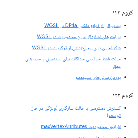
کروم ۱۲۳
پشتیبانی از توابع داخلی DP4a در WGSL
پارامترهای اشاره‌گر بدون محدودیت در WGSL
شکر نحوی برای ارجاع‌زدایی از ترکیبات در WGSL
حالت فقط خواندنی جداگانه برای استنسیل و جنبه‌های
عمق
به‌روزرسانی‌های سپیده‌دم
کروم ۱۲۲
گسترش دسترسی با حالت سازگاری (ویژگی در حال
توسعه)
افزایش محدودیت maxVertexAttributes
به‌روزرسانی‌های سپیده‌دم