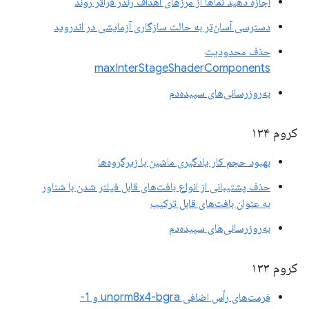
اجازه دهید نماها از مرزهای اهداف رندر فراتر روند
دسترسی آسان‌تر به حالت سازگاری آزمایشی در اندروید
حذف محدودیت
maxInterStageShaderComponents
به‌روزرسانی‌های سپیده‌دم
کروم ۱۳۴
بهبود حجم کار یادگیری ماشین با زیرگروه‌ها
حذف پشتیبانی از انواع بافت‌های قابل فیلتر شدن با شناور
به عنوان بافت‌های قابل ترکیب
به‌روزرسانی‌های سپیده‌دم
کروم ۱۳۳
فرمت‌های رأس اضافی unorm8x4-bgra و 1-