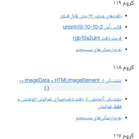
کروم ۱۱۹
بافت‌های شناور ۳۲ بیتی قابل فیلتر
قالب رأس unorm10-10-10-2
فرمت بافت rgb10a2uint
به‌روزرسانی‌های سپیده‌دم
کروم ۱۱۸
پشتیبانی از HTMLImageElement و ImageData در
copyExternalImageToTexture()
پشتیبانی آزمایشی از بافت ذخیره‌سازی خواندنی-نوشتنی و
فقط خواندنی
به‌روزرسانی‌های سپیده‌دم
کروم ۱۱۷