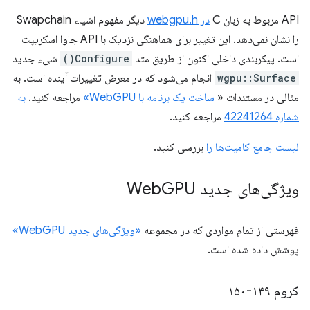
API مربوط به زبان C
در webgpu.h
دیگر مفهوم اشیاء Swapchain
را نشان نمی‌دهد. این تغییر برای هماهنگی نزدیک با API جاوا اسکریپت
است. پیکربندی داخلی اکنون از طریق متد
Configure()
شیء جدید
wgpu::Surface
انجام می‌شود که در معرض تغییرات آینده است. به
مثالی در مستندات «
ساخت یک برنامه با WebGPU»
مراجعه کنید.
به
شماره 42241264
مراجعه کنید.
لیست جامع کامیت‌ها را
بررسی کنید.
ویژگی‌های جدید Web
GPU
فهرستی از تمام مواردی که در مجموعه
«ویژگی‌های جدید WebGPU»
پوشش داده شده است.
کروم ۱۴۹-۱۵۰