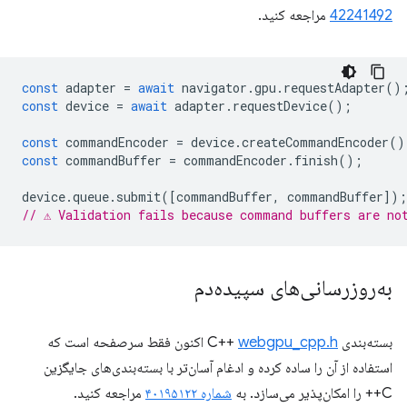
42241492
مراجعه کنید.
const
adapter
=
await
navigator
.
gpu
.
requestAdapter
()
const
device
=
await
adapter
.
requestDevice
();
const
commandEncoder
=
device
.
createCommandEncoder
()
const
commandBuffer
=
commandEncoder
.
finish
();
device
.
queue
.
submit
([
commandBuffer
,
commandBuffer
]);
// ⚠️ Validation fails because command buffers are no
به‌روزرسانی‌های سپیده‌دم
بسته‌بندی C++
webgpu_cpp.h
اکنون فقط سرصفحه است که
استفاده از آن را ساده کرده و ادغام آسان‌تر با بسته‌بندی‌های جایگزین
C++ را امکان‌پذیر می‌سازد. به
شماره ۴۰۱۹۵۱۲۲
مراجعه کنید.