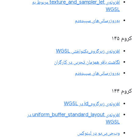
افزونه‌ی texture_and_sampler_let مربوط به
WGSL
به‌روزرسانی‌های سپیده‌دم
کروم ۱۴۵
افزونه‌ی زیرگروه_یکنواختی WGSL
نگاشت بافر همزمان تجربی در کارگران
به‌روزرسانی‌های سپیده‌دم
کروم ۱۴۴
افزونه‌ی زیرگروه_id در WGSL
افزونه‌ی uniform_buffer_standard_layout در
WGSL
وب‌جی‌پی‌یو در لینوکس