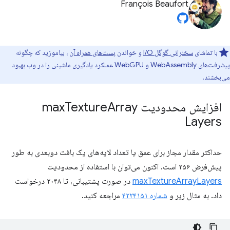
François Beaufort
با تماشای
سخنرانی گوگل I/O
و خواندن
پست‌های همراه آن
، بیاموزید که چگونه
پیشرفت‌های WebAssembly و WebGPU عملکرد یادگیری ماشینی را در وب بهبود
می‌بخشند.
افزایش محدودیت max
Array
Texture
Layers
حداکثر مقدار مجاز برای عمق یا تعداد لایه‌های یک بافت دوبعدی به طور
پیش‌فرض ۲۵۶ است. اکنون می‌توان با استفاده از محدودیت
maxTextureArrayLayers
در صورت پشتیبانی، تا ۲۰۴۸ درخواست
داد. به مثال زیر و
شماره ۴۲۲۴۱۵۱
مراجعه کنید.