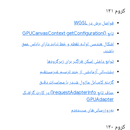
کروم ۱۳۱
فواصل برش در WGSL
تابع ()GPUCanvasContext getConfiguration
اشکال هندسی اولیه نقطه و خط نباید دارای بایاس عمق
باشند.
توابع داخلی اسکن فراگیر برای زیرگروه‌ها
پشتیبانی آزمایشی از چند ترسیم غیرمستقیم
گزینه کامپایل ماژول شیدر با محاسبات دقیق
حذف تابع requestAdapterInfo() در کارت گرافیک
GPUAdapter
به‌روزرسانی‌های سپیده‌دم
کروم ۱۳۰