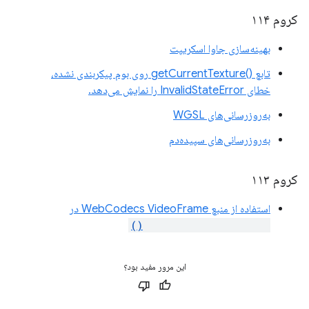
کروم ۱۱۴
بهینه‌سازی جاوا اسکریپت
تابع ()getCurrentTexture روی بوم پیکربندی نشده،
خطای InvalidStateError را نمایش می‌دهد.
به‌روزرسانی‌های WGSL
به‌روزرسانی‌های سپیده‌دم
کروم ۱۱۳
استفاده از منبع WebCodecs VideoFrame در
importExternalTexture()
این مرور مفید بود؟