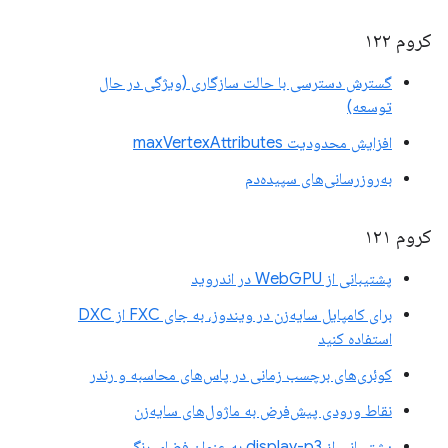
کروم ۱۲۲
گسترش دسترسی با حالت سازگاری (ویژگی در حال
توسعه)
افزایش محدودیت maxVertexAttributes
به‌روزرسانی‌های سپیده‌دم
کروم ۱۲۱
پشتیبانی از WebGPU در اندروید
برای کامپایل سایه‌زن در ویندوز، به جای FXC از DXC
استفاده کنید
کوئری‌های برچسب زمانی در پاس‌های محاسبه و رندر
نقاط ورودی پیش‌فرض به ماژول‌های سایه‌زن
پشتیبانی از display-p3 به عنوان فضای رنگی