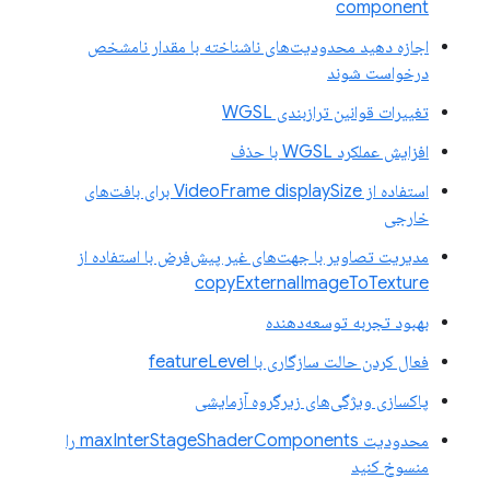
component
اجازه دهید محدودیت‌های ناشناخته با مقدار نامشخص
درخواست شوند
تغییرات قوانین ترازبندی WGSL
افزایش عملکرد WGSL با حذف
استفاده از VideoFrame displaySize برای بافت‌های
خارجی
مدیریت تصاویر با جهت‌های غیر پیش‌فرض با استفاده از
copyExternalImageToTexture
بهبود تجربه توسعه‌دهنده
فعال کردن حالت سازگاری با featureLevel
پاکسازی ویژگی‌های زیرگروه آزمایشی
محدودیت maxInterStageShaderComponents را
منسوخ کنید