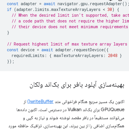
const
adapter
=
await
navigator
.
gpu
.
requestAdapter
()
if
(
adapter
.
limits
.
maxTextureArrayLayers
 < 
30
)
{
// When the desired limit isn't supported, take ac
// a code path that does not require the higher li
// their device does not meet minimum requirements
}
// Request highest limit of max texture array layers
const
device
=
await
adapter
.
requestDevice
({
requiredLimits
:
{
maxTextureArrayLayers
:
2048
}
});
بهینه‌سازی آپلود بافر برای بک‌اند ولکان
اکنون یک مسیر سریع هنگام فراخوانی متد
writeBuffer()
از
GPUQueue برای بک‌اند Vulkan در دسترس است. اکنون داده‌ها
می‌توانند مستقیماً در بافر مقصد نوشته شوند و نیاز به کپی و
همگام‌سازی اضافی را از بین ببرند. این بهینه‌سازی، ترافیک حافظه مورد