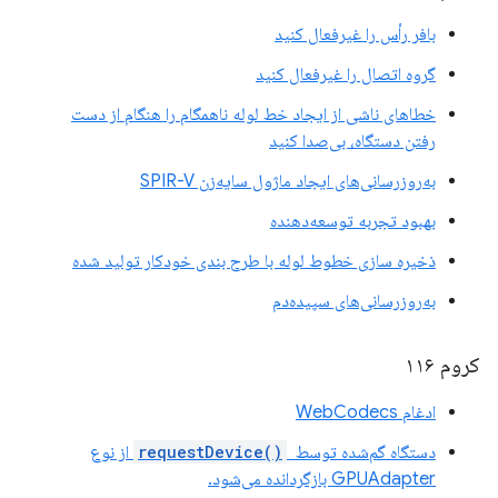
بافر رأس را غیرفعال کنید
گروه اتصال را غیرفعال کنید
خطاهای ناشی از ایجاد خط لوله ناهمگام را هنگام از دست
رفتن دستگاه، بی‌صدا کنید
به‌روزرسانی‌های ایجاد ماژول سایه‌زن SPIR-V
بهبود تجربه توسعه‌دهنده
ذخیره سازی خطوط لوله با طرح بندی خودکار تولید شده
به‌روزرسانی‌های سپیده‌دم
کروم ۱۱۶
ادغام WebCodecs
دستگاه گم‌شده توسط
requestDevice()
‎ از نوع
GPUAdapter بازگردانده می‌شود.