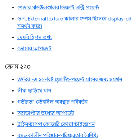
শেডার মডিউলগুলির ডিফল্ট এন্ট্রি পয়েন্ট
GPUExternalTexture কালার স্পেস হিসেবে display-p3
সমর্থন করে।
মেমরি হিপস তথ্য
ভোরের আপডেট
ক্রোম ১২০
WGSL-এ ১৬-বিট ফ্লোটিং-পয়েন্ট মানের জন্য সমর্থন
সীমা ছাড়িয়ে যান
গভীরতা-স্টেনসিল অবস্থার পরিবর্তন
অ্যাডাপ্টার তথ্যের আপডেট
টাইমস্ট্যাম্প কোয়েরি কোয়ান্টাইজেশন
বসন্তকালীন পরিষ্কার-পরিচ্ছন্নতার বৈশিষ্ট্য