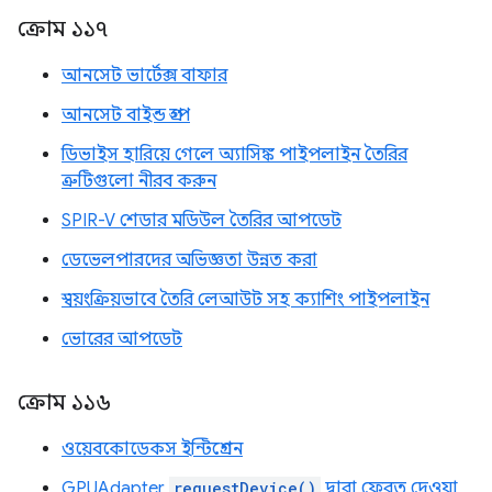
ক্রোম ১১৭
আনসেট ভার্টেক্স বাফার
আনসেট বাইন্ড গ্রুপ
ডিভাইস হারিয়ে গেলে অ্যাসিঙ্ক পাইপলাইন তৈরির
ত্রুটিগুলো নীরব করুন
SPIR-V শেডার মডিউল তৈরির আপডেট
ডেভেলপারদের অভিজ্ঞতা উন্নত করা
স্বয়ংক্রিয়ভাবে তৈরি লেআউট সহ ক্যাশিং পাইপলাইন
ভোরের আপডেট
ক্রোম ১১৬
ওয়েবকোডেকস ইন্টিগ্রেশন
GPUAdapter
requestDevice()
দ্বারা ফেরত দেওয়া