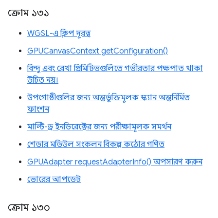
ক্রোম ১৩১
WGSL-এ ক্লিপ দূরত্ব
GPUCanvasContext getConfiguration()
বিন্দু এবং রেখা প্রিমিটিভগুলিতে গভীরতার পক্ষপাত থাকা
উচিত নয়।
উপগোষ্ঠীগুলির জন্য অন্তর্ভুক্তিমূলক স্ক্যান অন্তর্নির্মিত
ফাংশন
মাল্টি-ড্র ইনডিরেক্টের জন্য পরীক্ষামূলক সমর্থন
শেডার মডিউল সংকলন বিকল্প কঠোর গণিত
GPUAdapter requestAdapterInfo() অপসারণ করুন
ভোরের আপডেট
ক্রোম ১৩০