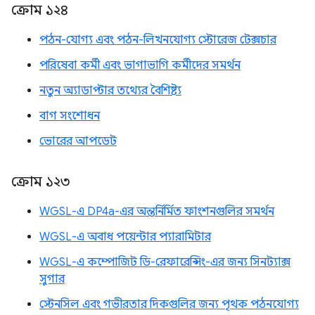
ক্রোম ১২৪
পঠন-যোগ্য এবং পঠন-লিখনযোগ্য স্টোরেজ টেক্সচার
পরিষেবা কর্মী এবং ভাগাভাগি কর্মীদের সমর্থন
নতুন অ্যাডাপ্টার তথ্যের বৈশিষ্ট্য
বাগ সংশোধন
ভোরের আপডেট
ক্রোম ১২৩
WGSL-এ DP4a-এর অন্তর্নির্মিত ফাংশনগুলির সমর্থন
WGSL-এ অবাধ পয়েন্টার প্যারামিটার
WGSL-এ কম্পোজিট ডি-রেফারেন্সিং-এর জন্য সিনট্যাক্স
সুগার
স্টেনসিল এবং গভীরতার দিকগুলির জন্য পৃথক পঠনযোগ্য