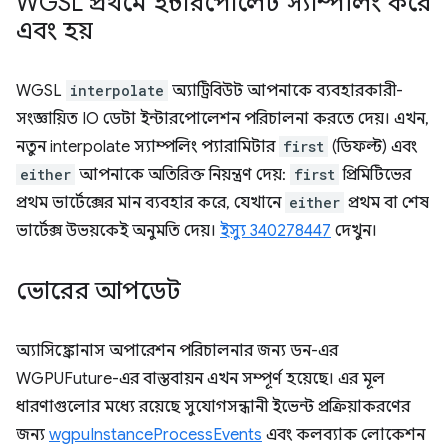
WGSL প্রথমে ইন্টারপোলেট স্যাম্পলিং করে
এবং হয়
WGSL
interpolate
অ্যাট্রিবিউট আপনাকে ব্যবহারকারী-
সংজ্ঞায়িত IO ডেটা ইন্টারপোলেশন পরিচালনা করতে দেয়। এখন,
নতুন interpolate স্যাম্পলিং প্যারামিটার
first
(ডিফল্ট) এবং
either
আপনাকে অতিরিক্ত নিয়ন্ত্রণ দেয়:
first
প্রিমিটিভের
প্রথম ভার্টেক্সের মান ব্যবহার করে, যেখানে
either
প্রথম বা শেষ
ভার্টেক্স উভয়কেই অনুমতি দেয়।
ইস্যু 340278447
দেখুন।
ভোরের আপডেট
অ্যাসিঙ্ক্রোনাস অপারেশন পরিচালনার জন্য ডন-এর
WGPUFuture-এর বাস্তবায়ন এখন সম্পূর্ণ হয়েছে। এর মূল
ধারণাগুলোর মধ্যে রয়েছে সুযোগসন্ধানী ইভেন্ট প্রক্রিয়াকরণের
জন্য
wgpuInstanceProcessEvents
এবং কলব্যাক লোকেশন