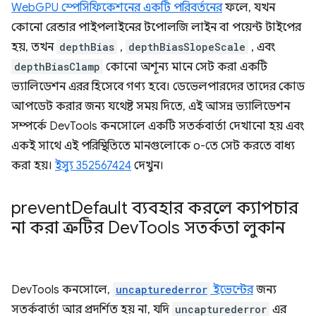
WebGPU স্পেসিফিকেশনের একটি পরিবর্তনের
ফলে, যখন
কোনো রেন্ডার পাইপলাইনের টপোলজি লাইন বা পয়েন্ট টাইপের
হয়, তখন
depthBias
,
depthBiasSlopeScale
, এবং
depthBiasClamp
কোনো অশূন্য মানে সেট করা একটি
ভ্যালিডেশন এরর হিসেবে গণ্য হবে। ডেভেলপারদের তাদের কোড
আপডেট করার জন্য যথেষ্ট সময় দিতে, এই আসন্ন ভ্যালিডেশন
সম্পর্কে DevTools কনসোলে একটি সতর্কবার্তা দেখানো হয় এবং
একই সাথে এই পরিস্থিতিতে মানগুলোকে ০-তে সেট করতে বাধ্য
করা হয়।
ইস্যু 352567424
দেখুন।
prevent
Default ব্যবহার করলে ক্যাপচার
না করা ত্রুটির Dev
Tools সতর্কতা লুকান
DevTools কনসোলে,
uncapturederror
ইভেন্টের
জন্য
সতর্কবার্তা আর প্রদর্শিত হয় না, যদি
uncapturederror
এর