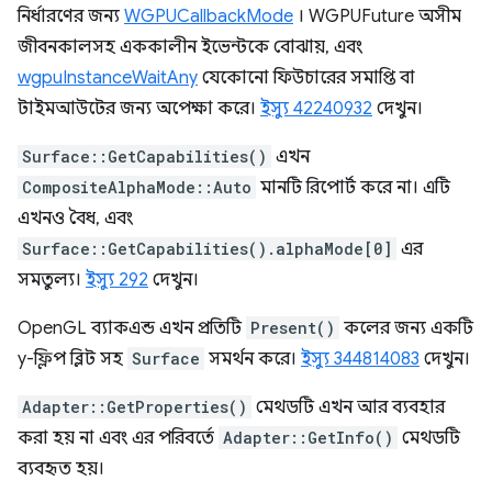
নির্ধারণের জন্য
WGPUCallbackMode
। WGPUFuture অসীম
জীবনকালসহ এককালীন ইভেন্টকে বোঝায়, এবং
wgpuInstanceWaitAny
যেকোনো ফিউচারের সমাপ্তি বা
টাইমআউটের জন্য অপেক্ষা করে।
ইস্যু 42240932
দেখুন।
Surface::GetCapabilities()
এখন
CompositeAlphaMode::Auto
মানটি রিপোর্ট করে না। এটি
এখনও বৈধ, এবং
Surface::GetCapabilities().alphaMode[0]
এর
সমতুল্য।
ইস্যু 292
দেখুন।
OpenGL ব্যাকএন্ড এখন প্রতিটি
Present()
কলের জন্য একটি
y-ফ্লিপ ব্লিট সহ
Surface
সমর্থন করে।
ইস্যু 344814083
দেখুন।
Adapter::GetProperties()
মেথডটি এখন আর ব্যবহার
করা হয় না এবং এর পরিবর্তে
Adapter::GetInfo()
মেথডটি
ব্যবহৃত হয়।