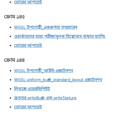
ভোরের আপডেট
ক্রোম ১৪৫
WGSL উপগোষ্ঠী_একরূপতা সম্প্রসারণ
ওয়ার্কারদের মধ্যে পরীক্ষামূলক সিঙ্ক্রোনাস বাফার ম্যাপিং
ভোরের আপডেট
ক্রোম ১৪৪
WGSL উপগোষ্ঠী_আইডি এক্সটেনশন
WGSL uniform_buffer_standard_layout এক্সটেনশন
লিনাক্সে ওয়েবজিপিইউ
দ্রুততর writeBuffer এবং writeTexture
ভোরের আপডেট