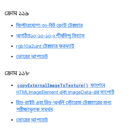
ক্রোম ১১৯
ফিল্টারযোগ্য ৩২-বিট ফ্লোট টেক্সচার
অগঠিত১০-১০-১০-২ শীর্ষবিন্দু বিন্যাস
rgb10a2uint টেক্সচার ফরম্যাট
ভোরের আপডেট
ক্রোম ১১৮
copyExternalImageToTexture()
ফাংশনে
HTMLImageElement এবং ImageData-এর সাপোর্ট
রিড-রাইট এবং রিড-অনলি স্টোরেজ টেক্সচারের জন্য
পরীক্ষামূলক সমর্থন
ভোরের আপডেট