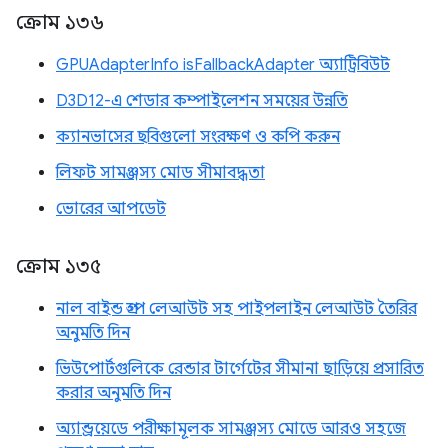
ক্রোম ১৩৬
GPUAdapterInfo isFallbackAdapter অ্যাট্রিবিউট
D3D12-এ শেডার কম্পাইলেশন সময়ের উন্নতি
ক্যানভাসের ছবিগুলো সংরক্ষণ ও কপি করুন
লিফট সামঞ্জস্য মোড সীমাবদ্ধতা
ভোরের আপডেট
ক্রোম ১৩৫
নাল বাইন্ড গ্রুপ লেআউট সহ পাইপলাইন লেআউট তৈরির
অনুমতি দিন
ভিউপোর্টগুলিকে রেন্ডার টার্গেটের সীমানা ছাড়িয়ে প্রসারিত
করার অনুমতি দিন
অ্যান্ড্রয়েডে পরীক্ষামূলক সামঞ্জস্য মোডে আরও সহজে