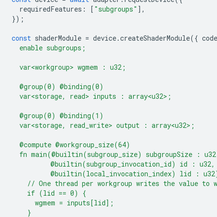
requiredFeatures
:
[
"subgroups"
],
});
const
shaderModule
=
device
.
createShaderModule
({
cod
  enable subgroups;
  var<workgroup> wgmem : u32;
  @group(0) @binding(0)
  var<storage, read> inputs : array<u32>;
  @group(0) @binding(1)
  var<storage, read_write> output : array<u32>;
  @compute @workgroup_size(64)
  fn main(@builtin(subgroup_size) subgroupSize : u32
          @builtin(subgroup_invocation_id) id : u32,
          @builtin(local_invocation_index) lid : u32
    // One thread per workgroup writes the value to 
    if (lid == 0) {
      wgmem = inputs[lid];
    }