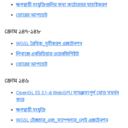
ক্ষণস্থায়ী সংযুক্তিগুলির জন্য কঠোরতর যাচাইকরণ
ভোরের আপডেট
ক্রোম ১৪৭-১৪৮
WGSL রৈখিক_সূচীকরণ এক্সটেনশন
লিনাক্সে এনভিডিয়ার ওয়েবজিপিইউ
ভোরের আপডেট
ক্রোম ১৪৬
OpenGL ES 3.1-এ WebGPU সামঞ্জস্যপূর্ণ মোড সমর্থন
করে
ক্ষণস্থায়ী সংযুক্তি
WGSL টেক্সচার_এবং_স্যাম্পলার_লেট এক্সটেনশন