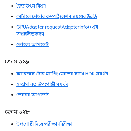
দ্বৈত উৎস মিশ্রণ
মেটালে শেডার কম্পাইলেশন সময়ের উন্নতি
GPUAdapter requestAdapterInfo() এর
অপ্রচলিতকরণ
ভোরের আপডেট
ক্রোম ১২৯
ক্যানভাস টোন ম্যাপিং মোডের সাথে HDR সমর্থন
সম্প্রসারিত উপগোষ্ঠী সমর্থন
ভোরের আপডেট
ক্রোম ১২৮
উপগোষ্ঠী নিয়ে পরীক্ষা-নিরীক্ষা