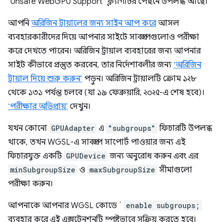
"Unsafe WebGPU Support" ফ্ল্যাগটির পেছনে উপলব্ধ আছে।
আপনি
অরিজিন ট্রায়ালের জন্য সাইন আপ করে
আসল
ব্যবহারকারীদের দিয়ে আপনার সাইটে সাবগ্রুপগুলোও পরীক্ষা
করে দেখতে পারেন। অরিজিন ট্রায়াল ব্যবহারের জন্য আপনার
সাইট কীভাবে প্রস্তুত করবেন, তার নির্দেশাবলীর জন্য
‘অরিজিন
ট্রায়াল দিয়ে শুরু করুন’
পড়ুন। অরিজিন ট্রায়ালটি ক্রোম ১২৮
থেকে ১৩১ পর্যন্ত চলবে (যা ১৯ ফেব্রুয়ারি, ২০২৫-এ শেষ হবে)।
‘পরীক্ষার অভিপ্রায়’
দেখুন।
যখন কোনো
GPUAdapter
এ
"subgroups"
ফিচারটি উপলব্ধ
থাকে, তখন WGSL-এ সাবগ্রুপ সাপোর্ট পাওয়ার জন্য এই
ফিচারযুক্ত একটি
GPUDevice
জন্য অনুরোধ করুন এবং এর
minSubgroupSize
ও
maxSubgroupSize
সীমাগুলো
পরীক্ষা করুন।
আপনাকে আপনার WGSL কোডে `
enable subgroups;
ব্যবহার করে এই এক্সটেনশনটি স্পষ্টভাবে সক্রিয় করতে হবে।