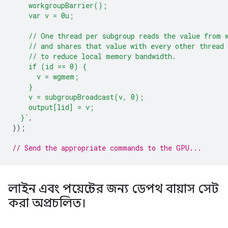
    workgroupBarrier();
    var v = 0u;
    // One thread per subgroup reads the value from 
    // and shares that value with every other thread 
    // to reduce local memory bandwidth.
    if (id == 0) {
      v = wgmem;
    }
    v = subgroupBroadcast(v, 0);
    output[lid] = v;
  }`
,
});
// Send the appropriate commands to the GPU...
লাইন এবং পয়েন্টের জন্য ডেপথ বায়াস সেট
করা অপ্রচলিত।