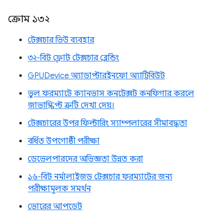
ক্রোম ১৩২
টেক্সচার ভিউ ব্যবহার
৩২-বিট ফ্লোট টেক্সচার ব্লেন্ডিং
GPUDevice অ্যাডাপ্টারইনফো অ্যাট্রিবিউট
ভুল ফরম্যাটে ক্যানভাস কনটেক্সট কনফিগার করলে
জাভাস্ক্রিপ্ট ত্রুটি দেখা দেয়।
টেক্সচারের উপর ফিল্টারিং স্যাম্পলারের সীমাবদ্ধতা
বর্ধিত উপগোষ্ঠী পরীক্ষা
ডেভেলপারদের অভিজ্ঞতা উন্নত করা
১৬-বিট নর্মালাইজড টেক্সচার ফরম্যাটের জন্য
পরীক্ষামূলক সমর্থন
ভোরের আপডেট