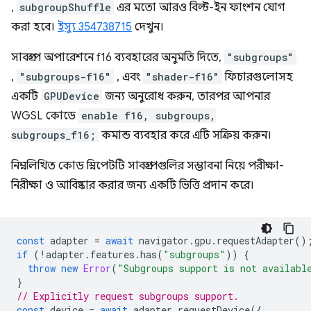
,
subgroupShuffle
এর মতো আরও বিল্ট-ইন ফাংশন যোগ
করা হবে।
ইস্যু 354738715
দেখুন।
সাবগ্রুপ অপারেশনে f16 ব্যবহারের অনুমতি দিতে,
"subgroups"
,
"subgroups-f16"
, এবং
"shader-f16"
ফিচারগুলোসহ
একটি
GPUDevice
জন্য অনুরোধ করুন, তারপর আপনার
WGSL কোডে
enable f16, subgroups,
subgroups_f16;
কমান্ড ব্যবহার করে এটি সক্রিয় করুন।
নিম্নলিখিত কোড স্নিপেটটি সাবগ্রুপগুলির সম্ভাবনা নিয়ে পরীক্ষা-
নিরীক্ষা ও আবিষ্কার করার জন্য একটি ভিত্তি প্রদান করে।
const
adapter
=
await
navigator
.
gpu
.
requestAdapter
()
if
(
!
adapter
.
features
.
has
(
"subgroups"
))
{
throw
new
Error
(
"Subgroups support is not availabl
}
// Explicitly request subgroups support.
const
device
=
await
adapter
.
requestDevice
({