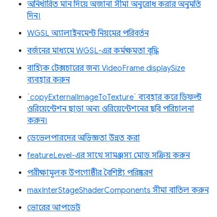
অনির্ধারিত মান দিয়ে অজানা সীমা অনুরোধ করার অনুমতি
দিন।
WGSL অ্যালাইনমেন্ট নিয়মের পরিবর্তন
বর্জনের মাধ্যমে WGSL-এর কর্মক্ষমতা বৃদ্ধি
বাহ্যিক টেক্সচারের জন্য VideoFrame displaySize
ব্যবহার করুন
`copyExternalImageToTexture` ব্যবহার করে ডিফল্ট
ওরিয়েন্টেশন ছাড়া অন্য ওরিয়েন্টেশনের ছবি পরিচালনা
করুন।
ডেভেলপারদের অভিজ্ঞতা উন্নত করা
featureLevel-এর সাথে সামঞ্জস্য মোড সক্রিয় করুন
পরীক্ষামূলক উপগোষ্ঠীর বৈশিষ্ট্য পরিষ্করণ
maxInterStageShaderComponents সীমা বাতিল করুন
ভোরের আপডেট