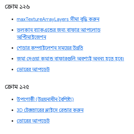
ক্রোম ১২৬
maxTextureArrayLayers সীমা বৃদ্ধি করুন
ভলকান ব্যাকএন্ডের জন্য বাফার আপলোড
অপ্টিমাইজেশন
শেডার কম্পাইলেশন সময়ের উন্নতি
জমা দেওয়া কমান্ড বাফারগুলি অবশ্যই অনন্য হতে হবে।
ভোরের আপডেট
ক্রোম ১২৫
উপগোষ্ঠী (উন্নয়নাধীন বৈশিষ্ট্য)
3D টেক্সচারের স্লাইসে রেন্ডার করুন
ভোরের আপডেট