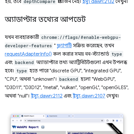
হয়, তবে
depthCompare
প্রয়োজন নেই।
ইস্যু dawn:2132
দেখুন।
অ্যাডাপ্টার তথ্যের আপডেট
যখন ব্যবহারকারী
chrome://flags/#enable-webgpu-
developer-features
"
ফ্ল্যাগটি
সক্রিয় করেছেন, তখন
requestAdapterInfo()
কল করার সময় নন-স্ট্যান্ডার্ড
type
এবং
backend
অ্যাডাপ্টার তথ্য অ্যাট্রিবিউটগুলো এখন উপলব্ধ
হবে।
type
হতে পারে "discrete GPU", "integrated GPU",
"CPU", অথবা "unknown"।
backend
হলো "WebGPU",
"D3D11", "D3D12", "metal", "vulkan", "openGL", "openGLES",
অথবা "null"।
ইস্যু dawn:2112
এবং
ইস্যু dawn:2107
দেখুন।