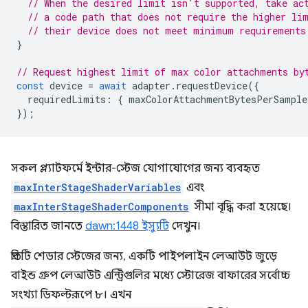
// When the desired limit isn't supported, take ac
// a code path that does not require the higher li
// their device does not meet minimum requirements
}
// Request highest limit of max color attachments by
const
device
=
await
adapter
.
requestDevice
({
requiredLimits
:
{
maxColorAttachmentBytesPerSample
});
সকল প্ল্যাটফর্মে ইন্টার-স্টেজ যোগাযোগের জন্য ব্যবহৃত
maxInterStageShaderVariables
এবং
maxInterStageShaderComponents
সীমা বৃদ্ধি করা হয়েছে।
বিস্তারিত জানতে
dawn:1448 ইস্যুটি
দেখুন।
প্রতিটি শেডার স্টেজের জন্য, একটি পাইপলাইন লেআউট জুড়ে
বাইন্ড গ্রুপ লেআউট এন্ট্রিগুলির মধ্যে স্টোরেজ বাফারের সর্বোচ্চ
সংখ্যা ডিফল্টরূপে ৮। এখন