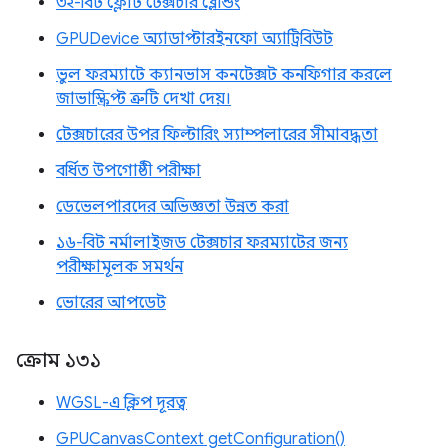
৩২-বিট ফ্লোট টেক্সচার ব্লেন্ডিং
GPUDevice অ্যাডাপ্টারইনফো অ্যাট্রিবিউট
ভুল ফরম্যাটে ক্যানভাস কনটেক্সট কনফিগার করলে
জাভাস্ক্রিপ্ট ত্রুটি দেখা দেয়।
টেক্সচারের উপর ফিল্টারিং স্যাম্পলারের সীমাবদ্ধতা
বর্ধিত উপগোষ্ঠী পরীক্ষা
ডেভেলপারদের অভিজ্ঞতা উন্নত করা
১৬-বিট নর্মালাইজড টেক্সচার ফরম্যাটের জন্য
পরীক্ষামূলক সমর্থন
ভোরের আপডেট
ক্রোম ১৩১
WGSL-এ ক্লিপ দূরত্ব
GPUCanvasContext getConfiguration()