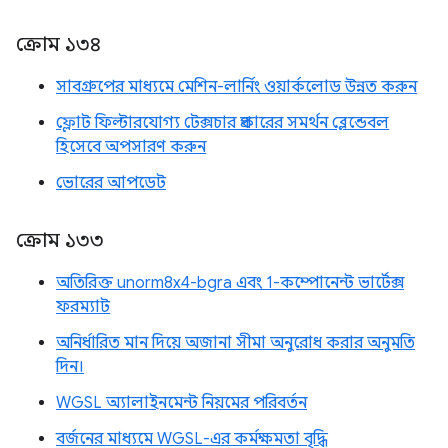
ক্রোম ১৩৪
সাবগ্রুপের মাধ্যমে মেশিন-লার্নিং ওয়ার্কলোড উন্নত করুন
ফ্লোট ফিল্টারযোগ্য টেক্সচার প্রকারের সমর্থন ব্লেন্ডেবল
হিসেবে অপসারণ করুন
ভোরের আপডেট
ক্রোম ১৩৩
অতিরিক্ত unorm8x4-bgra এবং 1-কম্পোনেন্ট ভার্টেক্স
ফরম্যাট
অনির্ধারিত মান দিয়ে অজানা সীমা অনুরোধ করার অনুমতি
দিন।
WGSL অ্যালাইনমেন্ট নিয়মের পরিবর্তন
বর্জনের মাধ্যমে WGSL-এর কর্মক্ষমতা বৃদ্ধি