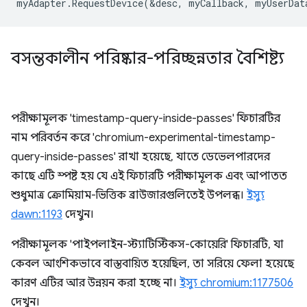
myAdapter
.
RequestDevice
(
&
desc
,
myCallback
,
myUserDat
বসন্তকালীন পরিষ্কার-পরিচ্ছন্নতার বৈশিষ্ট্য
পরীক্ষামূলক 'timestamp-query-inside-passes' ফিচারটির
নাম পরিবর্তন করে 'chromium-experimental-timestamp-
query-inside-passes' রাখা হয়েছে, যাতে ডেভেলপারদের
কাছে এটি স্পষ্ট হয় যে এই ফিচারটি পরীক্ষামূলক এবং আপাতত
শুধুমাত্র ক্রোমিয়াম-ভিত্তিক ব্রাউজারগুলিতেই উপলব্ধ।
ইস্যু
dawn:1193
দেখুন।
পরীক্ষামূলক 'পাইপলাইন-স্ট্যাটিস্টিকস-কোয়েরি' ফিচারটি, যা
কেবল আংশিকভাবে বাস্তবায়িত হয়েছিল, তা সরিয়ে ফেলা হয়েছে
কারণ এটির আর উন্নয়ন করা হচ্ছে না।
ইস্যু chromium:1177506
দেখুন।