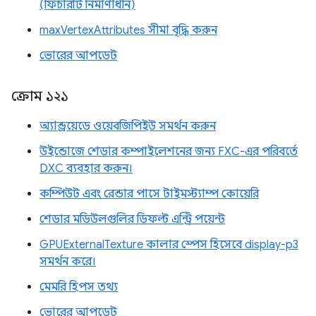
(ফিচারটি নির্মাণাধীন)
maxVertexAttributes সীমা বৃদ্ধি করুন
ভোরের আপডেট
ক্রোম ১২১
অ্যান্ড্রয়েডে ওয়েবজিপিইউ সমর্থন করুন
উইন্ডোজে শেডার কম্পাইলেশনের জন্য FXC-এর পরিবর্তে
DXC ব্যবহার করুন।
কম্পিউট এবং রেন্ডার পাসে টাইমস্ট্যাম্প কোয়েরি
শেডার মডিউলগুলির ডিফল্ট এন্ট্রি পয়েন্ট
GPUExternalTexture কালার স্পেস হিসেবে display-p3
সমর্থন করে।
মেমরি হিপস তথ্য
ভোরের আপডেট