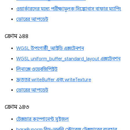
ওয়ার্কারদের মধ্যে পরীক্ষামূলক সিঙ্ক্রোনাস বাফার ম্যাপিং
ভোরের আপডেট
ক্রোম ১৪৪
WGSL উপগোষ্ঠী_আইডি এক্সটেনশন
WGSL uniform_buffer_standard_layout এক্সটেনশন
লিনাক্সে ওয়েবজিপিইউ
দ্রুততর writeBuffer এবং writeTexture
ভোরের আপডেট
ক্রোম ১৪৩
টেক্সচার কম্পোনেন্ট সুইজল
bgra8unorm রিড-অনলি স্টোরেজ টেক্সচারের ব্যবহার