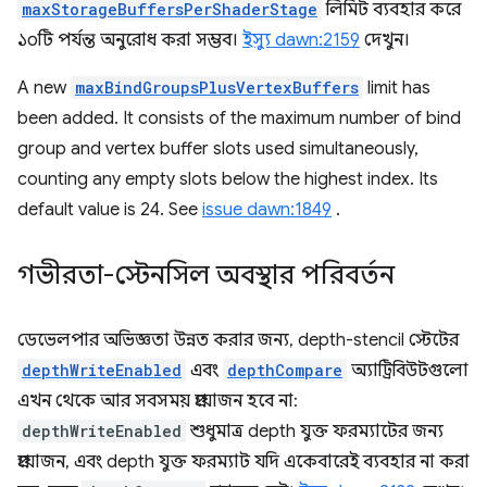
maxStorageBuffersPerShaderStage
লিমিট ব্যবহার করে
১০টি পর্যন্ত অনুরোধ করা সম্ভব।
ইস্যু dawn:2159
দেখুন।
A new
maxBindGroupsPlusVertexBuffers
limit has
been added. It consists of the maximum number of bind
group and vertex buffer slots used simultaneously,
counting any empty slots below the highest index. Its
default value is 24. See
issue dawn:1849
.
গভীরতা-স্টেনসিল অবস্থার পরিবর্তন
ডেভেলপার অভিজ্ঞতা উন্নত করার জন্য, depth-stencil স্টেটের
depthWriteEnabled
এবং
depthCompare
অ্যাট্রিবিউটগুলো
এখন থেকে আর সবসময় প্রয়োজন হবে না:
depthWriteEnabled
শুধুমাত্র depth যুক্ত ফরম্যাটের জন্য
প্রয়োজন, এবং depth যুক্ত ফরম্যাট যদি একেবারেই ব্যবহার না করা