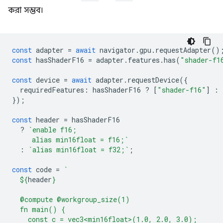
করা সম্ভব।
const
adapter
=
await
navigator
.
gpu
.
requestAdapter
()
const
hasShaderF16
=
adapter
.
features
.
has
(
"shader-f1
const
device
=
await
adapter
.
requestDevice
({
requiredFeatures
:
hasShaderF16
?
[
"shader-f16"
]
:
});
const
header
=
hasShaderF16
?
`enable f16;
     alias min16float = f16;`
:
`alias min16float = f32;`
;
const
code
=
`
${
header
}
  @compute @workgroup_size(1)
  fn main() {
    const c = vec3<min16float>(1.0, 2.0, 3.0);