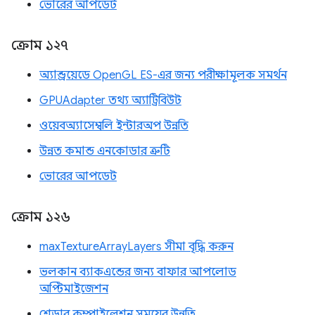
ভোরের আপডেট
ক্রোম ১২৭
অ্যান্ড্রয়েডে OpenGL ES-এর জন্য পরীক্ষামূলক সমর্থন
GPUAdapter তথ্য অ্যাট্রিবিউট
ওয়েবঅ্যাসেম্বলি ইন্টারঅপ উন্নতি
উন্নত কমান্ড এনকোডার ত্রুটি
ভোরের আপডেট
ক্রোম ১২৬
maxTextureArrayLayers সীমা বৃদ্ধি করুন
ভলকান ব্যাকএন্ডের জন্য বাফার আপলোড
অপ্টিমাইজেশন
শেডার কম্পাইলেশন সময়ের উন্নতি