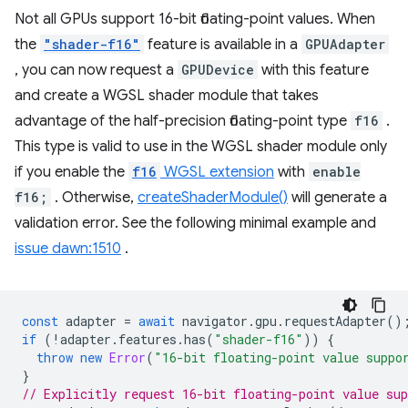
Not all GPUs support 16-bit floating-point values. When
the
"shader-f16"
feature is available in a
GPUAdapter
, you can now request a
GPUDevice
with this feature
and create a WGSL shader module that takes
advantage of the half-precision floating-point type
f16
.
This type is valid to use in the WGSL shader module only
if you enable the
f16
WGSL extension
with
enable
f16;
. Otherwise,
createShaderModule()
will generate a
validation error. See the following minimal example and
issue dawn:1510
.
const
adapter
=
await
navigator
.
gpu
.
requestAdapter
()
if
(
!
adapter
.
features
.
has
(
"shader-f16"
))
{
throw
new
Error
(
"16-bit floating-point value suppo
}
// Explicitly request 16-bit floating-point value sup