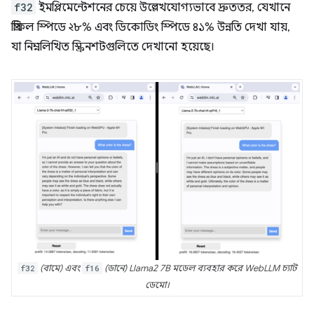
f32
ইমপ্লিমেন্টেশনের চেয়ে উল্লেখযোগ্যভাবে দ্রুততর, যেখানে
প্রিফিল স্পিডে ২৮% এবং ডিকোডিং স্পিডে ৪১% উন্নতি দেখা যায়,
যা নিম্নলিখিত স্ক্রিনশটগুলিতে দেখানো হয়েছে।
f32
(বামে) এবং
f16
(ডানে) Llama2 7B মডেল ব্যবহার করে WebLLM চ্যাট
ডেমো।