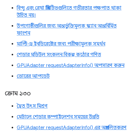
বিন্দু এবং রেখা প্রিমিটিভগুলিতে গভীরতার পক্ষপাত থাকা
উচিত নয়।
উপগোষ্ঠীগুলির জন্য অন্তর্ভুক্তিমূলক স্ক্যান অন্তর্নির্মিত
ফাংশন
মাল্টি-ড্র ইনডিরেক্টের জন্য পরীক্ষামূলক সমর্থন
শেডার মডিউল সংকলন বিকল্প কঠোর গণিত
GPUAdapter requestAdapterInfo() অপসারণ করুন
ভোরের আপডেট
ক্রোম ১৩০
দ্বৈত উৎস মিশ্রণ
মেটালে শেডার কম্পাইলেশন সময়ের উন্নতি
GPUAdapter requestAdapterInfo() এর অপ্রচলিতকরণ