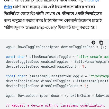
ডন-এ 'timestamp_quantization' নামে একটি নতুন
ডিভাইস
টগল
যোগ করা হয়েছে এবং এটি ডিফল্টরূপে সক্রিয় থাকে।
নিম্নলিখিত কোড স্নিপেটটি দেখায় যে, কীভাবে একটি ডিভাইসের
জন্য অনুরোধ করার সময় টাইমস্ট্যাম্প কোয়ান্টাইজেশন ছাড়াই
পরীক্ষামূলক 'timestamp-query' ফিচারটি চালু করতে হয়।
wgpu
::
DawnTogglesDescriptor
deviceTogglesDesc
=
{};
const
char
*
allowUnsafeApisToggle
=
"allow_unsafe_ap
deviceTogglesDesc
.
enabledToggles
=
&
allowUnsafeApisT
deviceTogglesDesc
.
enabledToggleCount
=
1
;
const
char
*
timestampQuantizationToggle
=
"timestamp
deviceTogglesDesc
.
disabledToggles
=
&
timestampQuanti
deviceTogglesDesc
.
disabledToggleCount
=
1
;
wgpu
::
DeviceDescriptor
desc
=
{.
nextInChain
=
&
devic
// Request a device with no timestamp quantization.