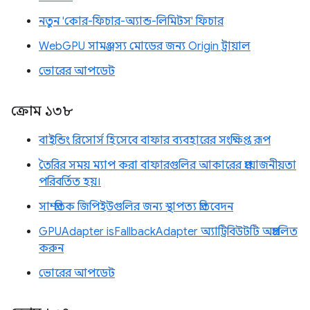
নতুন 'কোর-ফিচার-অ্যান্ড-লিমিটস' ফিচার
WebGPU সামঞ্জস্য মোডের জন্য Origin ট্রায়াল
ভোরের আপডেট
ক্রোম ১৩৮
বাইন্ডিং রিসোর্স হিসেবে বাফার ব্যবহারের সংক্ষিপ্ত রূপ
তৈরির সময় ম্যাপ করা বাফারগুলির আকারের প্রয়োজনীয়তা
পরিবর্তিত হয়।
সাম্প্রতিক জিপিইউগুলির জন্য স্থাপত্য প্রতিবেদন
GPUAdapter isFallbackAdapter অ্যাট্রিবিউটটি অপ্রচলিত
করুন
ভোরের আপডেট