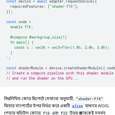
const
device
=
await
adapter
.
requestDevice
({
requiredFeatures
:
[
"shader-f16"
],
});
const
code
=
`
  enable f16;
  @compute @workgroup_size(1)
  fn main() {
    const c : vec3h = vec3<f16>(1.0h, 2.0h, 3.0h);
  }
`
;
const
shaderModule
=
device
.
createShaderModule
({
cod
// Create a compute pipeline with this shader module
// and run the shader on the GPU...
নিম্নলিখিত কোড স্নিপেটে দেখানো অনুযায়ী,
"shader-f16"
ফিচার সাপোর্টের উপর নির্ভর করে একটি
alias
মাধ্যমে WGSL
শেডার মডিউল কোডে
f16
এবং
f32
উভয় প্রকারকেই সমর্থন