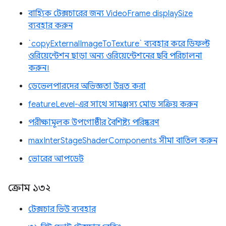
বাহ্যিক টেক্সচারের জন্য VideoFrame displaySize
ব্যবহার করুন
`copyExternalImageToTexture` ব্যবহার করে ডিফল্ট
ওরিয়েন্টেশন ছাড়া অন্য ওরিয়েন্টেশনের ছবি পরিচালনা
করুন।
ডেভেলপারদের অভিজ্ঞতা উন্নত করা
featureLevel-এর সাথে সামঞ্জস্য মোড সক্রিয় করুন
পরীক্ষামূলক উপগোষ্ঠীর বৈশিষ্ট্য পরিষ্করণ
maxInterStageShaderComponents সীমা বাতিল করুন
ভোরের আপডেট
ক্রোম ১৩২
টেক্সচার ভিউ ব্যবহার