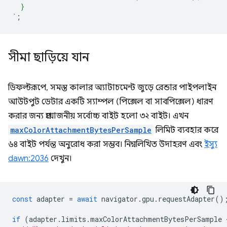
  }
`
;
সীমা ছাড়িয়ে যান
ডিফল্টরূপে, সমস্ত কালার অ্যাটাচমেন্ট জুড়ে রেন্ডার পাইপলাইন
আউটপুট ডেটার একটি স্যাম্পল (পিক্সেল বা সাবপিক্সেল) ধারণ
করার জন্য প্রয়োজনীয় সর্বোচ্চ বাইট হলো ৩২ বাইট। এখন
maxColorAttachmentBytesPerSample
লিমিট ব্যবহার করে
৬৪ বাইট পর্যন্ত অনুরোধ করা সম্ভব। নিম্নলিখিত উদাহরণ এবং
ইস্যু
dawn:2036
দেখুন।
const
adapter
=
await
navigator
.
gpu
.
requestAdapter
()
if
(
adapter
.
limits
.
maxColorAttachmentBytesPerSample
 