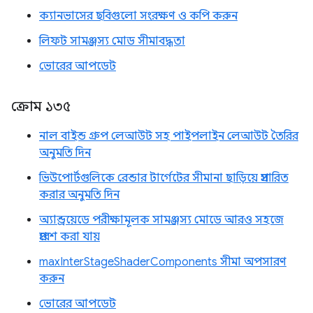
ক্যানভাসের ছবিগুলো সংরক্ষণ ও কপি করুন
লিফট সামঞ্জস্য মোড সীমাবদ্ধতা
ভোরের আপডেট
ক্রোম ১৩৫
নাল বাইন্ড গ্রুপ লেআউট সহ পাইপলাইন লেআউট তৈরির
অনুমতি দিন
ভিউপোর্টগুলিকে রেন্ডার টার্গেটের সীমানা ছাড়িয়ে প্রসারিত
করার অনুমতি দিন
অ্যান্ড্রয়েডে পরীক্ষামূলক সামঞ্জস্য মোডে আরও সহজে
প্রবেশ করা যায়
maxInterStageShaderComponents সীমা অপসারণ
করুন
ভোরের আপডেট