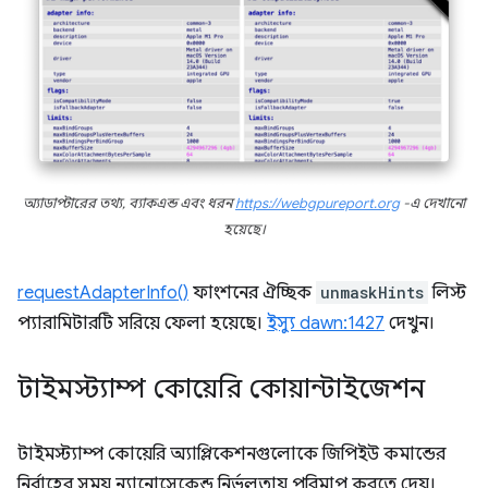
অ্যাডাপ্টারের তথ্য, ব্যাকএন্ড এবং ধরন
https://webgpureport.org
-এ দেখানো
হয়েছে।
requestAdapterInfo()
ফাংশনের ঐচ্ছিক
unmaskHints
লিস্ট
প্যারামিটারটি সরিয়ে ফেলা হয়েছে।
ইস্যু dawn:1427
দেখুন।
টাইমস্ট্যাম্প কোয়েরি কোয়ান্টাইজেশন
টাইমস্ট্যাম্প কোয়েরি অ্যাপ্লিকেশনগুলোকে জিপিইউ কমান্ডের
নির্বাহের সময় ন্যানোসেকেন্ড নির্ভুলতায় পরিমাপ করতে দেয়।