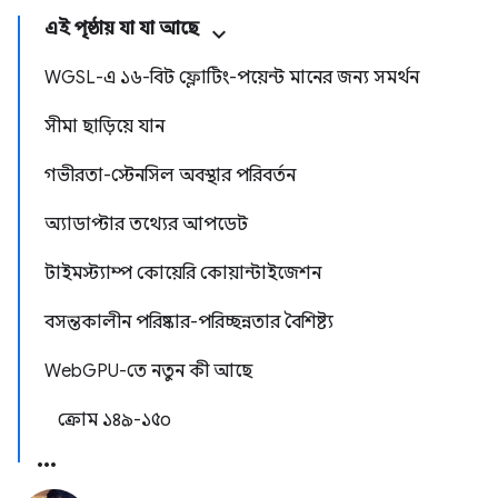
এই পৃষ্ঠায় যা যা আছে
WGSL-এ ১৬-বিট ফ্লোটিং-পয়েন্ট মানের জন্য সমর্থন
সীমা ছাড়িয়ে যান
গভীরতা-স্টেনসিল অবস্থার পরিবর্তন
অ্যাডাপ্টার তথ্যের আপডেট
টাইমস্ট্যাম্প কোয়েরি কোয়ান্টাইজেশন
বসন্তকালীন পরিষ্কার-পরিচ্ছন্নতার বৈশিষ্ট্য
WebGPU-তে নতুন কী আছে
ক্রোম ১৪৯-১৫০