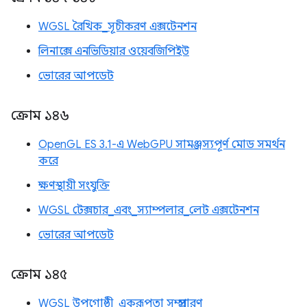
WGSL রৈখিক_সূচীকরণ এক্সটেনশন
লিনাক্সে এনভিডিয়ার ওয়েবজিপিইউ
ভোরের আপডেট
ক্রোম ১৪৬
OpenGL ES 3.1-এ WebGPU সামঞ্জস্যপূর্ণ মোড সমর্থন
করে
ক্ষণস্থায়ী সংযুক্তি
WGSL টেক্সচার_এবং_স্যাম্পলার_লেট এক্সটেনশন
ভোরের আপডেট
ক্রোম ১৪৫
WGSL উপগোষ্ঠী_একরূপতা সম্প্রসারণ