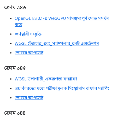
ক্রোম ১৪৬
OpenGL ES 3.1-এ WebGPU সামঞ্জস্যপূর্ণ মোড সমর্থন
করে
ক্ষণস্থায়ী সংযুক্তি
WGSL টেক্সচার_এবং_স্যাম্পলার_লেট এক্সটেনশন
ভোরের আপডেট
ক্রোম ১৪৫
WGSL উপগোষ্ঠী_একরূপতা সম্প্রসারণ
ওয়ার্কারদের মধ্যে পরীক্ষামূলক সিঙ্ক্রোনাস বাফার ম্যাপিং
ভোরের আপডেট
ক্রোম ১৪৪