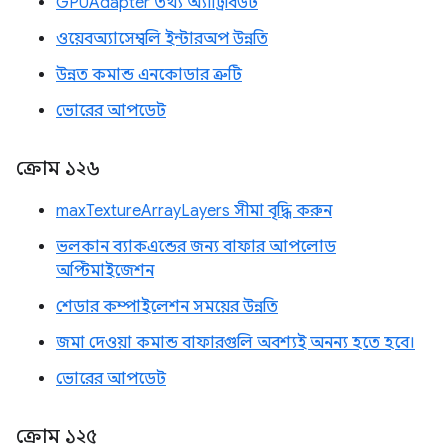
GPUAdapter তথ্য অ্যাট্রিবিউট
ওয়েবঅ্যাসেম্বলি ইন্টারঅপ উন্নতি
উন্নত কমান্ড এনকোডার ত্রুটি
ভোরের আপডেট
ক্রোম ১২৬
maxTextureArrayLayers সীমা বৃদ্ধি করুন
ভলকান ব্যাকএন্ডের জন্য বাফার আপলোড
অপ্টিমাইজেশন
শেডার কম্পাইলেশন সময়ের উন্নতি
জমা দেওয়া কমান্ড বাফারগুলি অবশ্যই অনন্য হতে হবে।
ভোরের আপডেট
ক্রোম ১২৫