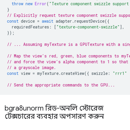
throw
new
Error
(
"Texture component swizzle support
}
// Explicitly request texture component swizzle supp
const
device
=
await
adapter
.
requestDevice
({
requiredFeatures
:
[
"texture-component-swizzle"
],
});
// ... Assuming myTexture is a GPUTexture with a sin
// Map the view's red, green, blue components to myT
// and force the view's alpha component to 1 so that
// a grayscale image.
const
view
=
myTexture
.
createView
({
swizzle
:
"rrr1"
// Send the appropriate commands to the GPU...
bgra8unorm রিড-অনলি স্টোরেজ
টেক্সচারের ব্যবহার অপসারণ করুন