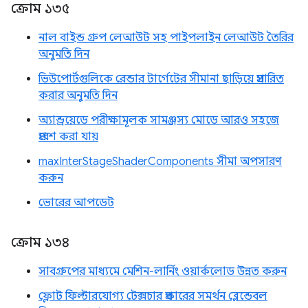
ক্রোম ১৩৫
নাল বাইন্ড গ্রুপ লেআউট সহ পাইপলাইন লেআউট তৈরির
অনুমতি দিন
ভিউপোর্টগুলিকে রেন্ডার টার্গেটের সীমানা ছাড়িয়ে প্রসারিত
করার অনুমতি দিন
অ্যান্ড্রয়েডে পরীক্ষামূলক সামঞ্জস্য মোডে আরও সহজে
প্রবেশ করা যায়
maxInterStageShaderComponents সীমা অপসারণ
করুন
ভোরের আপডেট
ক্রোম ১৩৪
সাবগ্রুপের মাধ্যমে মেশিন-লার্নিং ওয়ার্কলোড উন্নত করুন
ফ্লোট ফিল্টারযোগ্য টেক্সচার প্রকারের সমর্থন ব্লেন্ডেবল