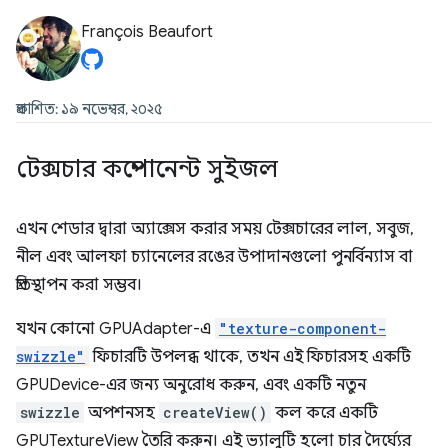
François Beaufort
প্রকাশিত: ১৯ নভেম্বর, ২০২৫
টেক্সচার কম্পোনেন্ট সুইজল
এখন শেডার দ্বারা অ্যাক্সেস করার সময় টেক্সচারের লাল, সবুজ,
নীল এবং আলফা চ্যানেলের রঙের উপাদানগুলো পুনর্বিন্যাস বা
প্রতিস্থাপন করা সম্ভব।
যখন কোনো GPUAdapter-এ
"texture-component-
swizzle"
ফিচারটি উপলব্ধ থাকে, তখন এই ফিচারসহ একটি
GPUDevice-এর জন্য অনুরোধ করুন, এবং একটি নতুন
swizzle
অপশনসহ
createView()
কল করে একটি
GPUTextureView তৈরি করুন। এই ভ্যালুটি হলো চার দৈর্ঘ্যের