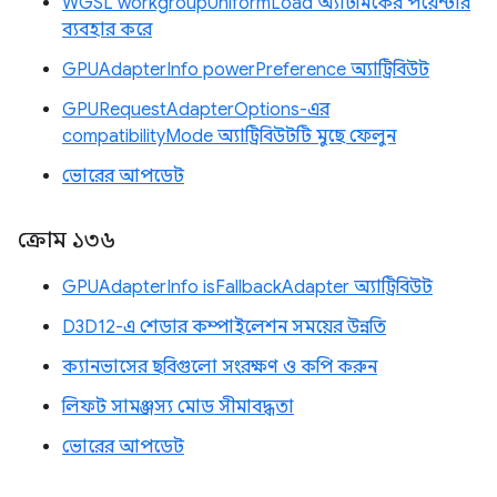
WGSL workgroupUniformLoad অ্যাটমিকের পয়েন্টার
ব্যবহার করে
GPUAdapterInfo powerPreference অ্যাট্রিবিউট
GPURequestAdapterOptions-এর
compatibilityMode অ্যাট্রিবিউটটি মুছে ফেলুন
ভোরের আপডেট
ক্রোম ১৩৬
GPUAdapterInfo isFallbackAdapter অ্যাট্রিবিউট
D3D12-এ শেডার কম্পাইলেশন সময়ের উন্নতি
ক্যানভাসের ছবিগুলো সংরক্ষণ ও কপি করুন
লিফট সামঞ্জস্য মোড সীমাবদ্ধতা
ভোরের আপডেট