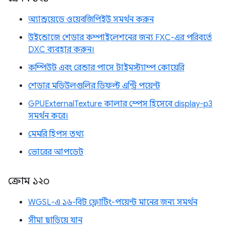
অ্যান্ড্রয়েডে ওয়েবজিপিইউ সমর্থন করুন
উইন্ডোজে শেডার কম্পাইলেশনের জন্য FXC-এর পরিবর্তে
DXC ব্যবহার করুন।
কম্পিউট এবং রেন্ডার পাসে টাইমস্ট্যাম্প কোয়েরি
শেডার মডিউলগুলির ডিফল্ট এন্ট্রি পয়েন্ট
GPUExternalTexture কালার স্পেস হিসেবে display-p3
সমর্থন করে।
মেমরি হিপস তথ্য
ভোরের আপডেট
ক্রোম ১২০
WGSL-এ ১৬-বিট ফ্লোটিং-পয়েন্ট মানের জন্য সমর্থন
সীমা ছাড়িয়ে যান