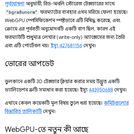
পূর্বঘোষণা
অনুযায়ী, রিড-অনলি স্টোরেজ টেক্সচারের সাথে
"bgra8unorm"
ফরম্যাটের ব্যবহার এখন সরিয়ে ফেলা হয়েছে।
WebGPU স্পেসিফিকেশন স্পষ্টভাবে এটি নিষিদ্ধ করেছে, এবং
ক্রোমে এর পূর্ববর্তী অনুমোদনটি একটি বাগ ছিল, কারণ এই
ফরম্যাটটি শুধুমাত্র লেখার (write-only) অ্যাক্সেসের জন্য তৈরি
এবং এটি পোর্টেবল নয়।
ইস্যু 427681156
দেখুন।
ভোরের আপডেট
ভুলকানে একটি 3D টেক্সচার ক্লিয়ার করার সময় উদ্ভূত একটি
ভ্যালিডেশন ত্রুটি সমাধান করা হয়েছে। ইস্যু
443950688
দেখুন।
এখানে কেবল কয়েকটি মূল বিষয় তুলে ধরা হয়েছে।
কমিটগুলোর
বিস্তারিত তালিকাটি
দেখুন।
Web
GPU-তে নতুন কী আছে