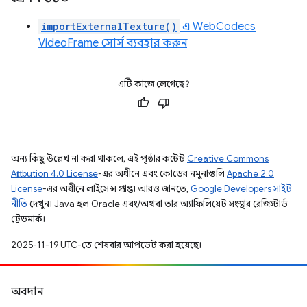
importExternalTexture()
এ WebCodecs
VideoFrame সোর্স ব্যবহার করুন
এটি কাজে লেগেছে?
অন্য কিছু উল্লেখ না করা থাকলে, এই পৃষ্ঠার কন্টেন্ট
Creative Commons
Attribution 4.0 License
-এর অধীনে এবং কোডের নমুনাগুলি
Apache 2.0
License
-এর অধীনে লাইসেন্স প্রাপ্ত। আরও জানতে,
Google Developers সাইট
নীতি
দেখুন। Java হল Oracle এবং/অথবা তার অ্যাফিলিয়েট সংস্থার রেজিস্টার্ড
ট্রেডমার্ক।
2025-11-19 UTC-তে শেষবার আপডেট করা হয়েছে।
অবদান