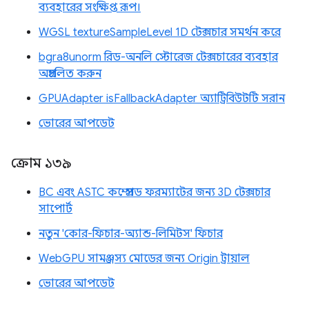
ব্যবহারের সংক্ষিপ্ত রূপ।
WGSL textureSampleLevel 1D টেক্সচার সমর্থন করে
bgra8unorm রিড-অনলি স্টোরেজ টেক্সচারের ব্যবহার
অপ্রচলিত করুন
GPUAdapter isFallbackAdapter অ্যাট্রিবিউটটি সরান
ভোরের আপডেট
ক্রোম ১৩৯
BC এবং ASTC কম্প্রেসড ফরম্যাটের জন্য 3D টেক্সচার
সাপোর্ট
নতুন 'কোর-ফিচার-অ্যান্ড-লিমিটস' ফিচার
WebGPU সামঞ্জস্য মোডের জন্য Origin ট্রায়াল
ভোরের আপডেট