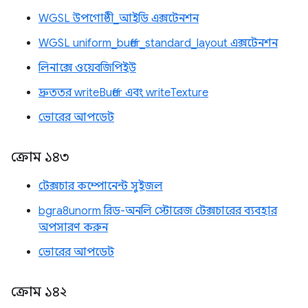
WGSL উপগোষ্ঠী_আইডি এক্সটেনশন
WGSL uniform_buffer_standard_layout এক্সটেনশন
লিনাক্সে ওয়েবজিপিইউ
দ্রুততর writeBuffer এবং writeTexture
ভোরের আপডেট
ক্রোম ১৪৩
টেক্সচার কম্পোনেন্ট সুইজল
bgra8unorm রিড-অনলি স্টোরেজ টেক্সচারের ব্যবহার
অপসারণ করুন
ভোরের আপডেট
ক্রোম ১৪২