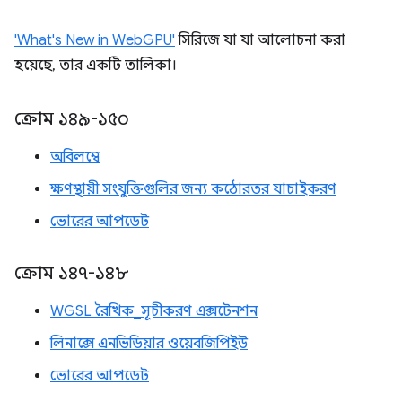
'What's New in WebGPU'
সিরিজে যা যা আলোচনা করা
হয়েছে, তার একটি তালিকা।
ক্রোম ১৪৯-১৫০
অবিলম্বে
ক্ষণস্থায়ী সংযুক্তিগুলির জন্য কঠোরতর যাচাইকরণ
ভোরের আপডেট
ক্রোম ১৪৭-১৪৮
WGSL রৈখিক_সূচীকরণ এক্সটেনশন
লিনাক্সে এনভিডিয়ার ওয়েবজিপিইউ
ভোরের আপডেট