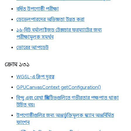
বর্ধিত উপগোষ্ঠী পরীক্ষা
ডেভেলপারদের অভিজ্ঞতা উন্নত করা
১৬-বিট নর্মালাইজড টেক্সচার ফরম্যাটের জন্য
পরীক্ষামূলক সমর্থন
ভোরের আপডেট
ক্রোম ১৩১
WGSL-এ ক্লিপ দূরত্ব
GPUCanvasContext getConfiguration()
বিন্দু এবং রেখা প্রিমিটিভগুলিতে গভীরতার পক্ষপাত থাকা
উচিত নয়।
উপগোষ্ঠীগুলির জন্য অন্তর্ভুক্তিমূলক স্ক্যান অন্তর্নির্মিত
ফাংশন