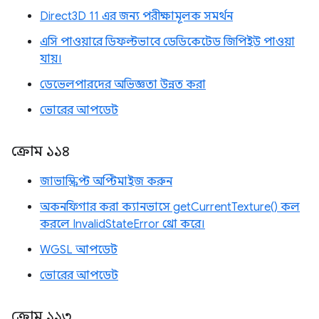
Direct3D 11 এর জন্য পরীক্ষামূলক সমর্থন
এসি পাওয়ারে ডিফল্টভাবে ডেডিকেটেড জিপিইউ পাওয়া
যায়।
ডেভেলপারদের অভিজ্ঞতা উন্নত করা
ভোরের আপডেট
ক্রোম ১১৪
জাভাস্ক্রিপ্ট অপ্টিমাইজ করুন
অকনফিগার করা ক্যানভাসে getCurrentTexture() কল
করলে InvalidStateError থ্রো করে।
WGSL আপডেট
ভোরের আপডেট
ক্রোম ১১৩