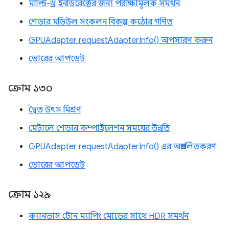
মাল্টি-ড্র ইনডিরেক্টের জন্য পরীক্ষামূলক সমর্থন
শেডার মডিউল সংকলন বিকল্প কঠোর গণিত
GPUAdapter requestAdapterInfo() অপসারণ করুন
ভোরের আপডেট
ক্রোম ১৩০
দ্বৈত উৎস মিশ্রণ
মেটালে শেডার কম্পাইলেশন সময়ের উন্নতি
GPUAdapter requestAdapterInfo() এর অপ্রচলিতকরণ
ভোরের আপডেট
ক্রোম ১২৯
ক্যানভাস টোন ম্যাপিং মোডের সাথে HDR সমর্থন