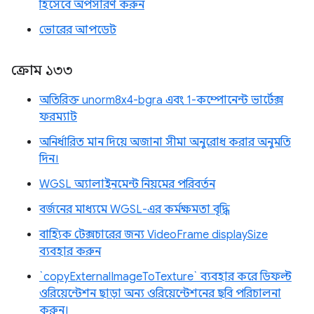
হিসেবে অপসারণ করুন
ভোরের আপডেট
ক্রোম ১৩৩
অতিরিক্ত unorm8x4-bgra এবং 1-কম্পোনেন্ট ভার্টেক্স
ফরম্যাট
অনির্ধারিত মান দিয়ে অজানা সীমা অনুরোধ করার অনুমতি
দিন।
WGSL অ্যালাইনমেন্ট নিয়মের পরিবর্তন
বর্জনের মাধ্যমে WGSL-এর কর্মক্ষমতা বৃদ্ধি
বাহ্যিক টেক্সচারের জন্য VideoFrame displaySize
ব্যবহার করুন
`copyExternalImageToTexture` ব্যবহার করে ডিফল্ট
ওরিয়েন্টেশন ছাড়া অন্য ওরিয়েন্টেশনের ছবি পরিচালনা
করুন।