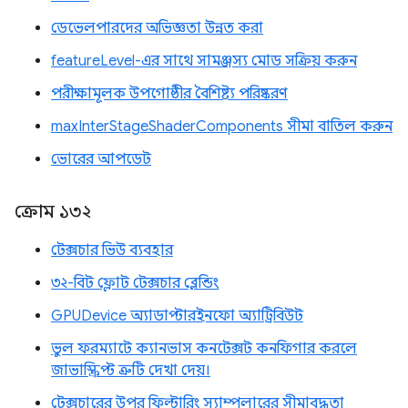
ডেভেলপারদের অভিজ্ঞতা উন্নত করা
featureLevel-এর সাথে সামঞ্জস্য মোড সক্রিয় করুন
পরীক্ষামূলক উপগোষ্ঠীর বৈশিষ্ট্য পরিষ্করণ
maxInterStageShaderComponents সীমা বাতিল করুন
ভোরের আপডেট
ক্রোম ১৩২
টেক্সচার ভিউ ব্যবহার
৩২-বিট ফ্লোট টেক্সচার ব্লেন্ডিং
GPUDevice অ্যাডাপ্টারইনফো অ্যাট্রিবিউট
ভুল ফরম্যাটে ক্যানভাস কনটেক্সট কনফিগার করলে
জাভাস্ক্রিপ্ট ত্রুটি দেখা দেয়।
টেক্সচারের উপর ফিল্টারিং স্যাম্পলারের সীমাবদ্ধতা