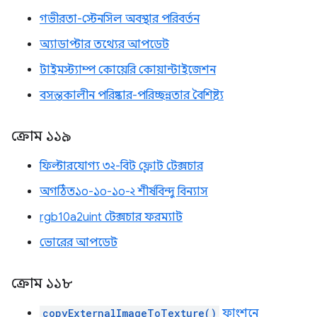
গভীরতা-স্টেনসিল অবস্থার পরিবর্তন
অ্যাডাপ্টার তথ্যের আপডেট
টাইমস্ট্যাম্প কোয়েরি কোয়ান্টাইজেশন
বসন্তকালীন পরিষ্কার-পরিচ্ছন্নতার বৈশিষ্ট্য
ক্রোম ১১৯
ফিল্টারযোগ্য ৩২-বিট ফ্লোট টেক্সচার
অগঠিত১০-১০-১০-২ শীর্ষবিন্দু বিন্যাস
rgb10a2uint টেক্সচার ফরম্যাট
ভোরের আপডেট
ক্রোম ১১৮
copyExternalImageToTexture()
ফাংশনে