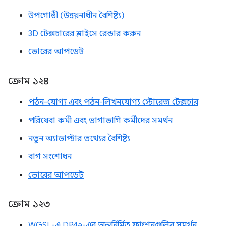
উপগোষ্ঠী (উন্নয়নাধীন বৈশিষ্ট্য)
3D টেক্সচারের স্লাইসে রেন্ডার করুন
ভোরের আপডেট
ক্রোম ১২৪
পঠন-যোগ্য এবং পঠন-লিখনযোগ্য স্টোরেজ টেক্সচার
পরিষেবা কর্মী এবং ভাগাভাগি কর্মীদের সমর্থন
নতুন অ্যাডাপ্টার তথ্যের বৈশিষ্ট্য
বাগ সংশোধন
ভোরের আপডেট
ক্রোম ১২৩
WGSL-এ DP4a-এর অন্তর্নির্মিত ফাংশনগুলির সমর্থন