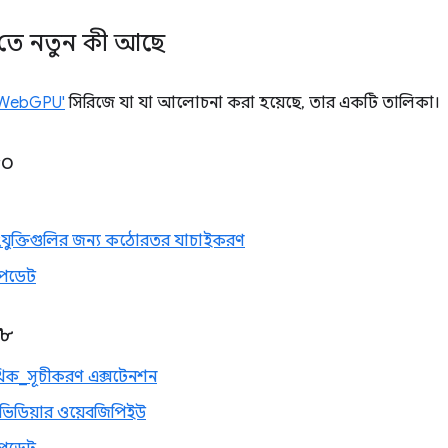
ে নতুন কী আছে
 WebGPU'
সিরিজে যা যা আলোচনা করা হয়েছে, তার একটি তালিকা।
৫০
ী সংযুক্তিগুলির জন্য কঠোরতর যাচাইকরণ
পডেট
৪৮
িক_সূচীকরণ এক্সটেনশন
নভিডিয়ার ওয়েবজিপিইউ