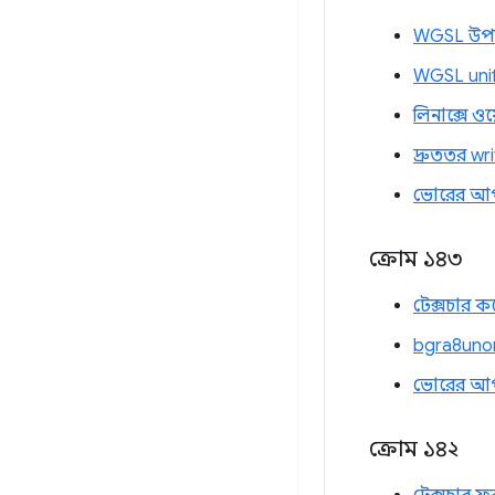
WGSL উপগ
WGSL unif
লিনাক্সে ও
দ্রুততর wr
ভোরের আ
ক্রোম ১৪৩
টেক্সচার ক
bgra8unor
ভোরের আ
ক্রোম ১৪২