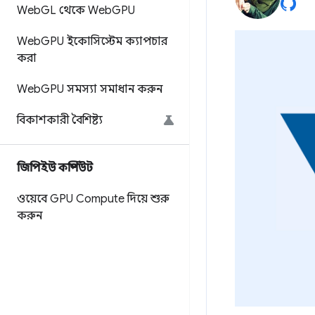
Web
GL থেকে Web
GPU
Web
GPU ইকোসিস্টেম ক্যাপচার
করা
Web
GPU সমস্যা সমাধান করুন
বিকাশকারী বৈশিষ্ট্য
জিপিইউ কম্পিউট
ওয়েবে GPU Compute দিয়ে শুরু
করুন