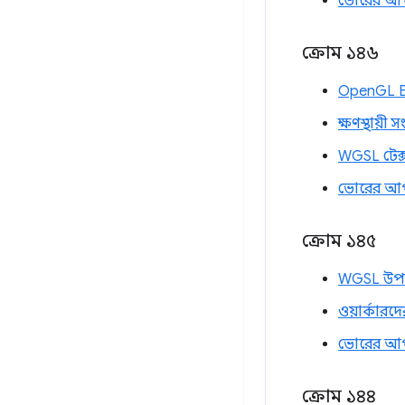
ভোরের আ
ক্রোম ১৪৬
OpenGL ES
ক্ষণস্থায়ী সং
WGSL টেক্
ভোরের আ
ক্রোম ১৪৫
WGSL উপগো
ওয়ার্কারদে
ভোরের আ
ক্রোম ১৪৪