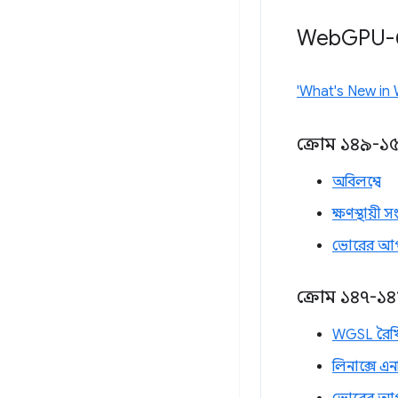
Web
GPU-ত
'What's New in
ক্রোম ১৪৯-১
অবিলম্বে
ক্ষণস্থায়
ভোরের আ
ক্রোম ১৪৭-১
WGSL রৈখ
লিনাক্সে এ