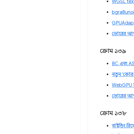
WGSL text
bgra8unor
GPUAdapte
ভোরের আ
ক্রোম ১৩৯
BC এবং AST
নতুন 'কোর-
WebGPU সাম
ভোরের আ
ক্রোম ১৩৮
বাইন্ডিং রি