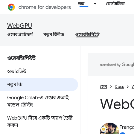
ডক্স
কেস স্টাডিজ
WebGPU
ওয়েব প্ল্যাটফর্ম
নতুন রিলিজ
ওয়েবজিপিইউ
ওয়েবজিপিইউ
ওভারভিউ
নতুন কি
হোম
Docs
W
Google Colab-এ ওয়েব এআই
Web
মডেল টেস্টিং
Web
GPU দিয়ে একটি অ্যাপ তৈরি
করুন
Franço