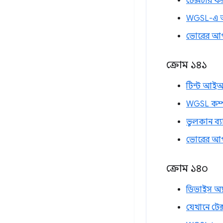
টেক্সচার ফ
WGSL-এ আ
ভোরের আ
ক্রোম ১৪১
টিন্ট আইআর
WGSL কম্পা
ভুলকান ব্
ভোরের আ
ক্রোম ১৪০
ডিভাইস অ্য
যেখানে টেক্