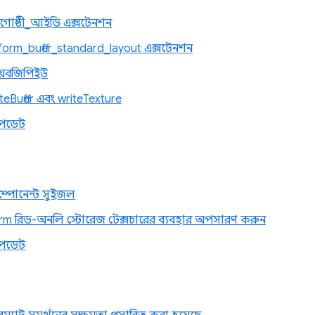
োষ্ঠী_আইডি এক্সটেনশন
orm_buffer_standard_layout এক্সটেনশন
য়েবজিপিইউ
iteBuffer এবং writeTexture
পডেট
ম্পোনেন্ট সুইজল
m রিড-অনলি স্টোরেজ টেক্সচারের ব্যবহার অপসারণ করুন
পডেট