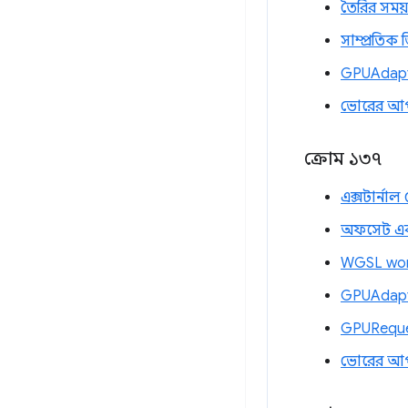
তৈরির সময়
সাম্প্রতিক 
GPUAdapte
ভোরের আ
ক্রোম ১৩৭
এক্সটার্নাল
অফসেট এবং 
WGSL work
GPUAdapte
GPUReques
ভোরের আ