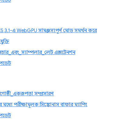
পডেট
 3.1-এ WebGPU সামঞ্জস্যপূর্ণ মোড সমর্থন করে
যুক্তি
সচার_এবং_স্যাম্পলার_লেট এক্সটেনশন
পডেট
ষ্ঠী_একরূপতা সম্প্রসারণ
র মধ্যে পরীক্ষামূলক সিঙ্ক্রোনাস বাফার ম্যাপিং
পডেট