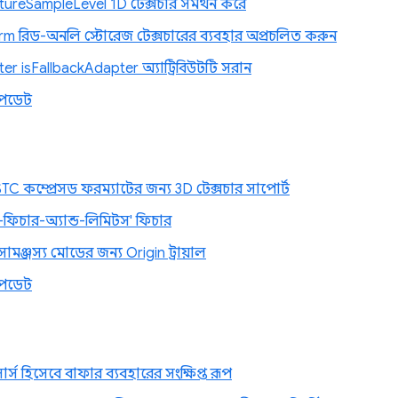
ureSampleLevel 1D টেক্সচার সমর্থন করে
m রিড-অনলি স্টোরেজ টেক্সচারের ব্যবহার অপ্রচলিত করুন
r isFallbackAdapter অ্যাট্রিবিউটটি সরান
পডেট
C কম্প্রেসড ফরম্যাটের জন্য 3D টেক্সচার সাপোর্ট
ফিচার-অ্যান্ড-লিমিটস' ফিচার
ঞ্জস্য মোডের জন্য Origin ট্রায়াল
পডেট
সোর্স হিসেবে বাফার ব্যবহারের সংক্ষিপ্ত রূপ