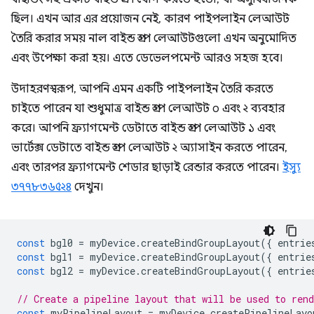
ছিল। এখন আর এর প্রয়োজন নেই, কারণ পাইপলাইন লেআউট
তৈরি করার সময় নাল বাইন্ড গ্রুপ লেআউটগুলো এখন অনুমোদিত
এবং উপেক্ষা করা হয়। এতে ডেভেলপমেন্ট আরও সহজ হবে।
উদাহরণস্বরূপ, আপনি এমন একটি পাইপলাইন তৈরি করতে
চাইতে পারেন যা শুধুমাত্র বাইন্ড গ্রুপ লেআউট ০ এবং ২ ব্যবহার
করে। আপনি ফ্র্যাগমেন্ট ডেটাতে বাইন্ড গ্রুপ লেআউট ১ এবং
ভার্টেক্স ডেটাতে বাইন্ড গ্রুপ লেআউট ২ অ্যাসাইন করতে পারেন,
এবং তারপর ফ্র্যাগমেন্ট শেডার ছাড়াই রেন্ডার করতে পারেন।
ইস্যু
৩৭৭৮৩৬৫২৪
দেখুন।
const
bgl0
=
myDevice
.
createBindGroupLayout
({
entrie
const
bgl1
=
myDevice
.
createBindGroupLayout
({
entrie
const
bgl2
=
myDevice
.
createBindGroupLayout
({
entrie
// Create a pipeline layout that will be used to ren
const
myPipelineLayout
=
myDevice
.
createPipelineLayo