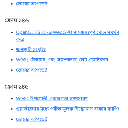
ভোরের আপডেট
ক্রোম ১৪৬
OpenGL ES 3.1-এ WebGPU সামঞ্জস্যপূর্ণ মোড সমর্থন
করে
ক্ষণস্থায়ী সংযুক্তি
WGSL টেক্সচার_এবং_স্যাম্পলার_লেট এক্সটেনশন
ভোরের আপডেট
ক্রোম ১৪৫
WGSL উপগোষ্ঠী_একরূপতা সম্প্রসারণ
ওয়ার্কারদের মধ্যে পরীক্ষামূলক সিঙ্ক্রোনাস বাফার ম্যাপিং
ভোরের আপডেট