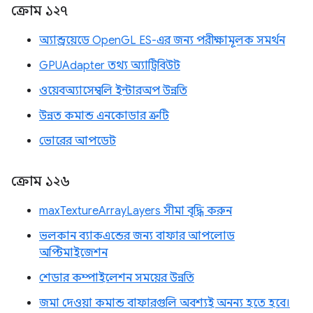
ক্রোম ১২৭
অ্যান্ড্রয়েডে OpenGL ES-এর জন্য পরীক্ষামূলক সমর্থন
GPUAdapter তথ্য অ্যাট্রিবিউট
ওয়েবঅ্যাসেম্বলি ইন্টারঅপ উন্নতি
উন্নত কমান্ড এনকোডার ত্রুটি
ভোরের আপডেট
ক্রোম ১২৬
maxTextureArrayLayers সীমা বৃদ্ধি করুন
ভলকান ব্যাকএন্ডের জন্য বাফার আপলোড
অপ্টিমাইজেশন
শেডার কম্পাইলেশন সময়ের উন্নতি
জমা দেওয়া কমান্ড বাফারগুলি অবশ্যই অনন্য হতে হবে।