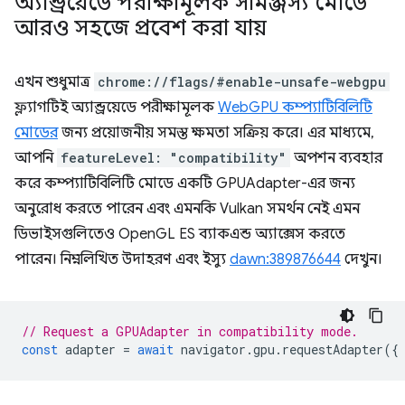
অ্যান্ড্রয়েডে পরীক্ষামূলক সামঞ্জস্য মোডে
আরও সহজে প্রবেশ করা যায়
এখন শুধুমাত্র
chrome://flags/#enable-unsafe-webgpu
ফ্ল্যাগটিই অ্যান্ড্রয়েডে পরীক্ষামূলক
WebGPU কম্প্যাটিবিলিটি
মোডের
জন্য প্রয়োজনীয় সমস্ত ক্ষমতা সক্রিয় করে। এর মাধ্যমে,
আপনি
featureLevel: "compatibility"
অপশন ব্যবহার
করে কম্প্যাটিবিলিটি মোডে একটি GPUAdapter-এর জন্য
অনুরোধ করতে পারেন এবং এমনকি Vulkan সমর্থন নেই এমন
ডিভাইসগুলিতেও OpenGL ES ব্যাকএন্ড অ্যাক্সেস করতে
পারেন। নিম্নলিখিত উদাহরণ এবং ইস্যু
dawn:389876644
দেখুন।
// Request a GPUAdapter in compatibility mode.
const
adapter
=
await
navigator
.
gpu
.
requestAdapter
({