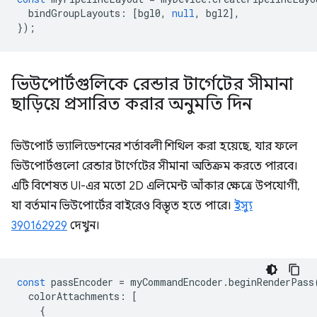
bindGroupLayouts
:
[
bgl0
,
null
,
bgl2
],
});
ভিউপোর্টগুলিকে রেন্ডার টার্গেটের সীমানা
ছাড়িয়ে প্রসারিত করার অনুমতি দিন
ভিউপোর্ট ভ্যালিডেশনের শর্তাবলী শিথিল করা হয়েছে, যার ফলে
ভিউপোর্টগুলো রেন্ডার টার্গেটের সীমানা অতিক্রম করতে পারবে।
এটি বিশেষত UI-এর মতো 2D এলিমেন্ট আঁকার ক্ষেত্রে উপযোগী,
যা বর্তমান ভিউপোর্টের বাইরেও বিস্তৃত হতে পারে।
ইস্যু
390162929
দেখুন।
const
passEncoder
=
myCommandEncoder
.
beginRenderPass
colorAttachments
:
[
{