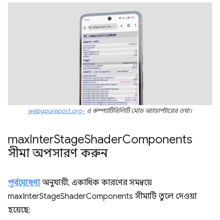
webgpureport.org-
এ কম্প্যাটিবিলিটি মোড অ্যাডাপ্টারের তথ্য।
max
Inter
Stage
Shader
Components
সীমা অপসারণ করুন
পূর্বঘোষণা
অনুযায়ী, একাধিক কারণের সমন্বয়ে
maxInterStageShaderComponents সীমাটি তুলে দেওয়া
হয়েছে: