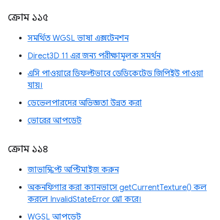
ক্রোম ১১৫
সমর্থিত WGSL ভাষা এক্সটেনশন
Direct3D 11 এর জন্য পরীক্ষামূলক সমর্থন
এসি পাওয়ারে ডিফল্টভাবে ডেডিকেটেড জিপিইউ পাওয়া
যায়।
ডেভেলপারদের অভিজ্ঞতা উন্নত করা
ভোরের আপডেট
ক্রোম ১১৪
জাভাস্ক্রিপ্ট অপ্টিমাইজ করুন
অকনফিগার করা ক্যানভাসে getCurrentTexture() কল
করলে InvalidStateError থ্রো করে।
WGSL আপডেট