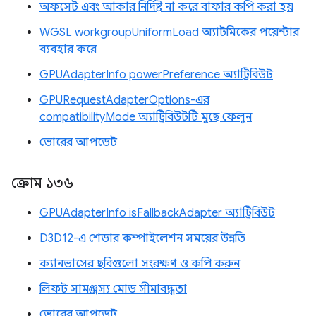
অফসেট এবং আকার নির্দিষ্ট না করে বাফার কপি করা হয়
WGSL workgroupUniformLoad অ্যাটমিকের পয়েন্টার
ব্যবহার করে
GPUAdapterInfo powerPreference অ্যাট্রিবিউট
GPURequestAdapterOptions-এর
compatibilityMode অ্যাট্রিবিউটটি মুছে ফেলুন
ভোরের আপডেট
ক্রোম ১৩৬
GPUAdapterInfo isFallbackAdapter অ্যাট্রিবিউট
D3D12-এ শেডার কম্পাইলেশন সময়ের উন্নতি
ক্যানভাসের ছবিগুলো সংরক্ষণ ও কপি করুন
লিফট সামঞ্জস্য মোড সীমাবদ্ধতা
ভোরের আপডেট