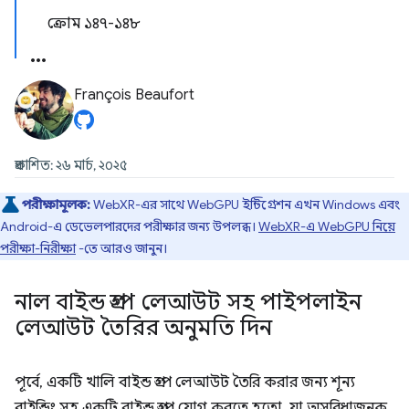
ক্রোম ১৪৭-১৪৮
François Beaufort
প্রকাশিত: ২৬ মার্চ, ২০২৫
পরীক্ষামূলক:
WebXR-এর সাথে WebGPU ইন্টিগ্রেশন এখন Windows এবং
Android-এ ডেভেলপারদের পরীক্ষার জন্য উপলব্ধ।
WebXR-এ WebGPU নিয়ে
পরীক্ষা-নিরীক্ষা
-তে আরও জানুন।
নাল বাইন্ড গ্রুপ লেআউট সহ পাইপলাইন
লেআউট তৈরির অনুমতি দিন
পূর্বে, একটি খালি বাইন্ড গ্রুপ লেআউট তৈরি করার জন্য শূন্য
বাইন্ডিং সহ একটি বাইন্ড গ্রুপ যোগ করতে হতো, যা অসুবিধাজনক