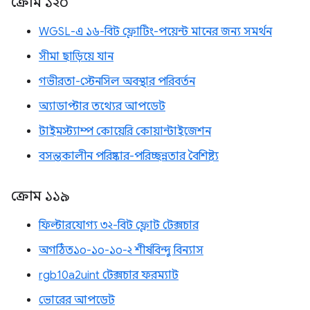
ক্রোম ১২০
WGSL-এ ১৬-বিট ফ্লোটিং-পয়েন্ট মানের জন্য সমর্থন
সীমা ছাড়িয়ে যান
গভীরতা-স্টেনসিল অবস্থার পরিবর্তন
অ্যাডাপ্টার তথ্যের আপডেট
টাইমস্ট্যাম্প কোয়েরি কোয়ান্টাইজেশন
বসন্তকালীন পরিষ্কার-পরিচ্ছন্নতার বৈশিষ্ট্য
ক্রোম ১১৯
ফিল্টারযোগ্য ৩২-বিট ফ্লোট টেক্সচার
অগঠিত১০-১০-১০-২ শীর্ষবিন্দু বিন্যাস
rgb10a2uint টেক্সচার ফরম্যাট
ভোরের আপডেট