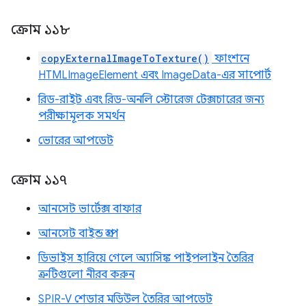
ক্রোম ১১৮
copyExternalImageToTexture()
ফাংশনে
HTMLImageElement এবং ImageData-এর সাপোর্ট
রিড-রাইট এবং রিড-অনলি স্টোরেজ টেক্সচারের জন্য
পরীক্ষামূলক সমর্থন
ভোরের আপডেট
ক্রোম ১১৭
আনসেট ভার্টেক্স বাফার
আনসেট বাইন্ড গ্রুপ
ডিভাইস হারিয়ে গেলে অ্যাসিঙ্ক পাইপলাইন তৈরির
ত্রুটিগুলো নীরব করুন
SPIR-V শেডার মডিউল তৈরির আপডেট