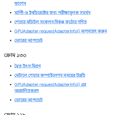
ফাংশন
মাল্টি-ড্র ইনডিরেক্টের জন্য পরীক্ষামূলক সমর্থন
শেডার মডিউল সংকলন বিকল্প কঠোর গণিত
GPUAdapter requestAdapterInfo() অপসারণ করুন
ভোরের আপডেট
ক্রোম ১৩০
দ্বৈত উৎস মিশ্রণ
মেটালে শেডার কম্পাইলেশন সময়ের উন্নতি
GPUAdapter requestAdapterInfo() এর
অপ্রচলিতকরণ
ভোরের আপডেট
ক্রোম ১২৯