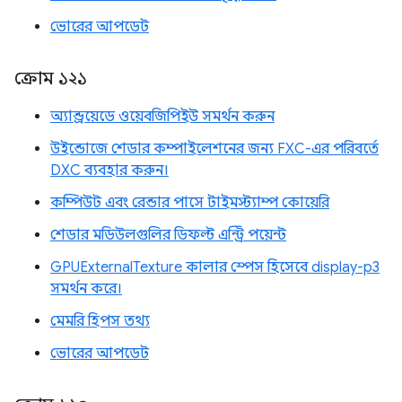
ভোরের আপডেট
ক্রোম ১২১
অ্যান্ড্রয়েডে ওয়েবজিপিইউ সমর্থন করুন
উইন্ডোজে শেডার কম্পাইলেশনের জন্য FXC-এর পরিবর্তে
DXC ব্যবহার করুন।
কম্পিউট এবং রেন্ডার পাসে টাইমস্ট্যাম্প কোয়েরি
শেডার মডিউলগুলির ডিফল্ট এন্ট্রি পয়েন্ট
GPUExternalTexture কালার স্পেস হিসেবে display-p3
সমর্থন করে।
মেমরি হিপস তথ্য
ভোরের আপডেট