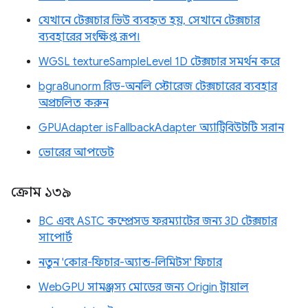
যেখানে টেক্সচার ভিউ ব্যবহৃত হয়, সেখানে টেক্সচার
ব্যবহারের সংক্ষিপ্ত রূপ।
WGSL textureSampleLevel 1D টেক্সচার সমর্থন করে
bgra8unorm রিড-অনলি স্টোরেজ টেক্সচারের ব্যবহার
অপ্রচলিত করুন
GPUAdapter isFallbackAdapter অ্যাট্রিবিউটটি সরান
ভোরের আপডেট
ক্রোম ১৩৯
BC এবং ASTC কম্প্রেসড ফরম্যাটের জন্য 3D টেক্সচার
সাপোর্ট
নতুন 'কোর-ফিচার-অ্যান্ড-লিমিটস' ফিচার
WebGPU সামঞ্জস্য মোডের জন্য Origin ট্রায়াল