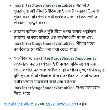
maxInterStageShaderVariables
এর সাথে
পুনরাবৃত্তি: এই সীমাটি ইতিমধ্যেই একটি অনুরূপ উদ্দেশ্য
পূরণ করে, যা শেডার পর্যায়গুলির মধ্যে প্রেরিত ডেটার
পরিমাণ নিয়ন্ত্রণ করে।
সামান্য অমিল: যদিও দুটি সীমা গণনা করার পদ্ধতিতে
সামান্য পার্থক্য রয়েছে, এই পার্থক্যগুলি নগণ্য এবং
maxInterStageShaderVariables
সীমার মধ্যে
কার্যকরভাবে পরিচালনা করা যেতে পারে।
সরলীকরণ:
maxInterStageShaderComponents
অপসারণ করলে শেডার ইন্টারফেস সুবিন্যস্ত হয় এবং
ডেভেলপারদের জন্য জটিলতা হ্রাস পায়। সূক্ষ্ম পার্থক্যযুক্ত
দুটি পৃথক সীমা পরিচালনা করার পরিবর্তে, তারা আরও
যথাযথভাবে নামকরণ করা এবং ব্যাপক
maxInterStageShaderVariables
উপর মনোযোগ
দিতে পারে।
অপসারণের অভিপ্রায়
এবং
ইস্যু ৩৬৪৩৩৮৮১০
দেখুন।