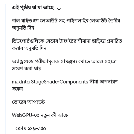
এই পৃষ্ঠায় যা যা আছে
নাল বাইন্ড গ্রুপ লেআউট সহ পাইপলাইন লেআউট তৈরির
অনুমতি দিন
ভিউপোর্টগুলিকে রেন্ডার টার্গেটের সীমানা ছাড়িয়ে প্রসারিত
করার অনুমতি দিন
অ্যান্ড্রয়েডে পরীক্ষামূলক সামঞ্জস্য মোডে আরও সহজে
প্রবেশ করা যায়
maxInterStageShaderComponents সীমা অপসারণ
করুন
ভোরের আপডেট
WebGPU-তে নতুন কী আছে
ক্রোম ১৪৯-১৫০