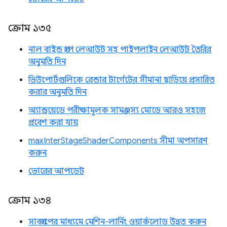
ক্রোম ১৩৫
নাল বাইন্ড গ্রুপ লেআউট সহ পাইপলাইন লেআউট তৈরির
অনুমতি দিন
ভিউপোর্টগুলিকে রেন্ডার টার্গেটের সীমানা ছাড়িয়ে প্রসারিত
করার অনুমতি দিন
অ্যান্ড্রয়েডে পরীক্ষামূলক সামঞ্জস্য মোডে আরও সহজে
প্রবেশ করা যায়
maxInterStageShaderComponents সীমা অপসারণ
করুন
ভোরের আপডেট
ক্রোম ১৩৪
সাবগ্রুপের মাধ্যমে মেশিন-লার্নিং ওয়ার্কলোড উন্নত করুন