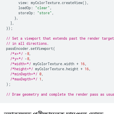
view
:
myColorTexture
.
createView
(),
loadOp
:
"clear"
,
storeOp
:
"store"
,
},
],
});
// Set a viewport that extends past the render targe
// in all directions.
passEncoder
.
setViewport
(
/*x=*/
-
8
,
/*y=*/
-
8
,
/*width=*/
myColorTexture
.
width
+
16
,
/*height=*/
myColorTexture
.
height
+
16
,
/*minDepth=*/
0
,
/*maxDepth=*/
1
,
);
// Draw geometry and complete the render pass as usu