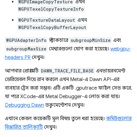
WGPUImageCopyTexture
এখন
WGPUTexelCopyTextureInfo
WGPUTextureDataLayout
এখন
WGPUTexelCopyBufferLayout
WGPUAdapterInfo
স্ট্রাকচারে
subgroupMinSize
এবং
subgroupMaxSize
মেম্বারগুলো যোগ করা হয়েছে।
webgpu-
headers PR
দেখুন।
আপনার প্রোগ্রামটি
DAWN_TRACE_FILE_BASE
এনভায়রনমেন্ট
ভেরিয়েবল দিয়ে রান করলে এখন Metal-এ Dawn API-এর
ব্যবহার ট্রেস করা সম্ভব। এটি একটি .gputrace ফাইল সেভ করে,
যা পরে XCode-এর Metal Debugger-এ লোড করা যায়।
Debugging Dawn
ডকুমেন্টেশন দেখুন।
এখানে কেবল কয়েকটি মূল বিষয় তুলে ধরা হয়েছে।
কমিটগুলোর
বিস্তারিত তালিকাটি
দেখুন।