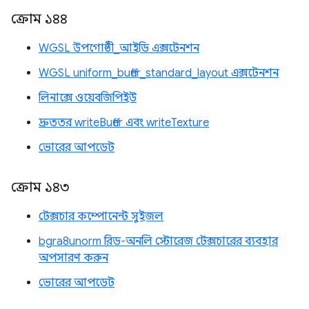
ক্রোম ১৪৪
WGSL উপগোষ্ঠী_আইডি এক্সটেনশন
WGSL uniform_buffer_standard_layout এক্সটেনশন
লিনাক্সে ওয়েবজিপিইউ
দ্রুততর writeBuffer এবং writeTexture
ভোরের আপডেট
ক্রোম ১৪৩
টেক্সচার কম্পোনেন্ট সুইজল
bgra8unorm রিড-অনলি স্টোরেজ টেক্সচারের ব্যবহার
অপসারণ করুন
ভোরের আপডেট