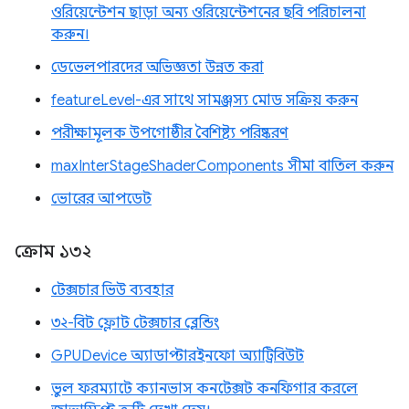
ওরিয়েন্টেশন ছাড়া অন্য ওরিয়েন্টেশনের ছবি পরিচালনা
করুন।
ডেভেলপারদের অভিজ্ঞতা উন্নত করা
featureLevel-এর সাথে সামঞ্জস্য মোড সক্রিয় করুন
পরীক্ষামূলক উপগোষ্ঠীর বৈশিষ্ট্য পরিষ্করণ
maxInterStageShaderComponents সীমা বাতিল করুন
ভোরের আপডেট
ক্রোম ১৩২
টেক্সচার ভিউ ব্যবহার
৩২-বিট ফ্লোট টেক্সচার ব্লেন্ডিং
GPUDevice অ্যাডাপ্টারইনফো অ্যাট্রিবিউট
ভুল ফরম্যাটে ক্যানভাস কনটেক্সট কনফিগার করলে