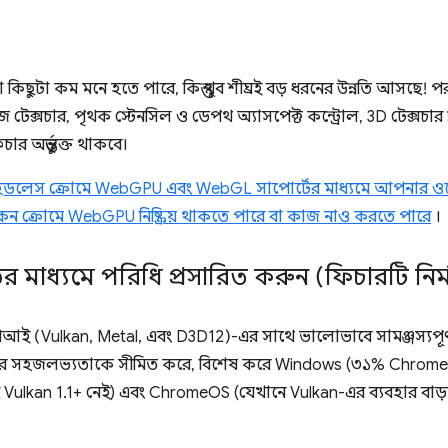
িছুটা কম মনে হতে পারে, কিন্তু খুব শীঘ্রই বড় ধরনের উন্নতি আসছে!
েক্সচার, পৃথক স্টেনসিল ও ডেপথ অ্যাসপেক্ট কন্ট্রোল, 3D টেক্সচার স্
 অন্তর্ভুক্ত থাকবে।
েডলেস ক্রোমে WebGPU এবং WebGL সাপোর্টের মাধ্যমে আপনার ওয
েন ক্রোমে WebGPU নিষ্ক্রিয় থাকতে পারে বা কাজ নাও করতে পারে
।
ের মাধ্যমে পরিধি প্রসারিত করুন (ফিচারটি নির্
ই (Vulkan, Metal, এবং D3D12)-এর সাথে ভালোভাবে সামঞ্জস্যপূর্ণ, 
র সহজলভ্যতাকে সীমিত করে, বিশেষ করে Windows (৩১% Chrome 
 Vulkan 1.1+ নেই) এবং ChromeOS (যেখানে Vulkan-এর ব্যবহার বা