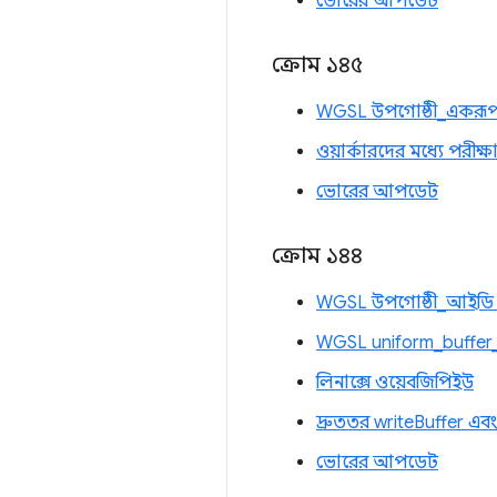
ভোরের আপডেট
ক্রোম ১৪৫
WGSL উপগোষ্ঠী_একরূপত
ওয়ার্কারদের মধ্যে পরীক্ষ
ভোরের আপডেট
ক্রোম ১৪৪
WGSL উপগোষ্ঠী_আইডি 
WGSL uniform_buffer_
লিনাক্সে ওয়েবজিপিইউ
দ্রুততর writeBuffer এব
ভোরের আপডেট