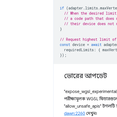
if
(
adapter
.
limits
.
maxVerte
// When the desired limit
// a code path that does 
// their device does not 
}
// Request highest limit of
const
device
=
await
adapte
requiredLimits
:
{
maxVer
});
ভোরের আপডেট
"expose_wgsl_experimental
পরীক্ষামূলক WGSL ফিচারগুলো
"allow_unsafe_apis" টগলটি স
dawn:2260
দেখুন।