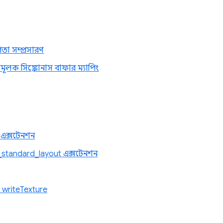
া সম্প্রসারণ
ামূলক সিঙ্ক্রোনাস বাফার ম্যাপিং
এক্সটেনশন
standard_layout এক্সটেনশন
ং writeTexture