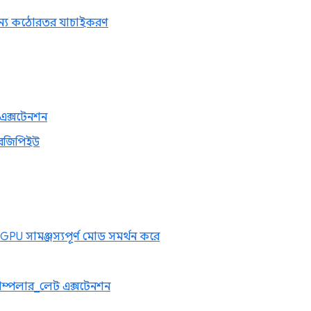
ির জন্য কঠোরতর যাচাইকরণ
এক্সটেনশন
়েবজিপিইউ
U সামঞ্জস্যপূর্ণ মোড সমর্থন করে
াম্পলার_লেট এক্সটেনশন