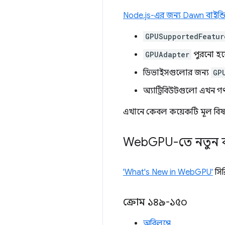
Node.js-এর জন্য Dawn বাইন্ডি
GPUSupportedFeatur
GPUAdapter
পুরনো হয়
ডিভাইসগুলোর জন্য
GP
অ্যাট্রিবিউটগুলো এখন গ
এখানে কেবল কয়েকটি মূল বিষয
Web
GPU-তে নতুন 
'What's New in WebGPU'
সির
ক্রোম ১৪৯-১৫০
অবিলম্বে