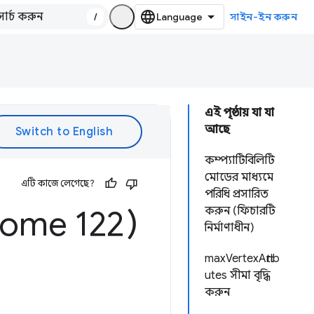
/
সাইন-ইন করুন
এই পৃষ্ঠায় যা যা
আছে
কম্প্যাটিবিলিটি
মোডের মাধ্যমে
এটি কাজে লেগেছে?
পরিধি প্রসারিত
rome 122)
করুন (ফিচারটি
নির্মাণাধীন)
maxVertexAttrib
utes সীমা বৃদ্ধি
করুন