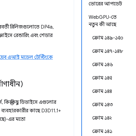
ভোরের আপডেট
WebGPU-তে
নতুন কী আছে
 পরবর্তী রিলিজগুলোতে DP4a,
লাইসে রেন্ডারিং এবং শেডার
ক্রোম ১৪৯-১৫০
ক্রোম ১৪৭-১৪৮
়েব এআই মডেল টেস্টিংকে
ক্রোম ১৪৬
ক্রোম ১৪৫
মাণাধীন)
ক্রোম ১৪৪
কিন্তু কিছু ডিভাইসে এগুলোর
ক্রোম ১৪৩
ব্যবহারকারীর কাছে D3D11.1+
ক্রোম ১৪২
ড়ছে)-এর মতো
ক্রোম ১৪১