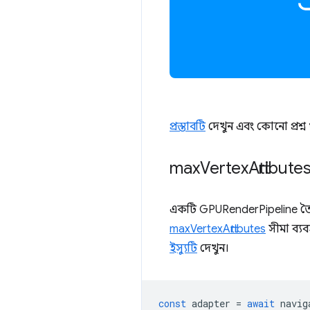
প্রস্তাবটি
দেখুন এবং কোনো প্রশ্
max
Vertex
Attribute
একটি GPURenderPipeline তৈরি 
maxVertexAttributes
সীমা ব্যব
ইস্যুটি
দেখুন।
const
adapter
=
await
navig