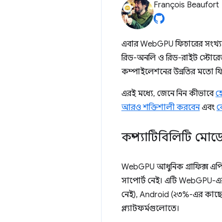
François Beaufort
এবার WebGPU ফিচারের সংখ্যা ক
রিড-অনলি ও রিড-রাইট স্টোরেজ ট
কম্পাইলেশনের উন্নতির মতো ফিচার
এরই মধ্যে, জেনে নিন কীভাবে
হ
আরও শক্তিশালী করবেন
এবং
ক
কম্প্যাটিবিলিটি মোড
WebGPU আধুনিক গ্রাফিক্স এপিআ
সাপোর্ট নেই। এটি WebGPU-এ
নেই), Android (২৩%-এর কাছে
প্ল্যাটফর্মগুলোতে।