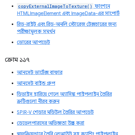
copyExternalImageToTexture()
ফাংশনে
HTMLImageElement এবং ImageData-এর সাপোর্ট
রিড-রাইট এবং রিড-অনলি স্টোরেজ টেক্সচারের জন্য
পরীক্ষামূলক সমর্থন
ভোরের আপডেট
ক্রোম ১১৭
আনসেট ভার্টেক্স বাফার
আনসেট বাইন্ড গ্রুপ
ডিভাইস হারিয়ে গেলে অ্যাসিঙ্ক পাইপলাইন তৈরির
ত্রুটিগুলো নীরব করুন
SPIR-V শেডার মডিউল তৈরির আপডেট
ডেভেলপারদের অভিজ্ঞতা উন্নত করা
স্বয়ংক্রিয়ভাবে তৈরি লেআউট সহ ক্যাশিং পাইপলাইন