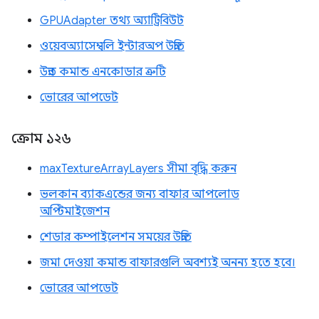
GPUAdapter তথ্য অ্যাট্রিবিউট
ওয়েবঅ্যাসেম্বলি ইন্টারঅপ উন্নতি
উন্নত কমান্ড এনকোডার ত্রুটি
ভোরের আপডেট
ক্রোম ১২৬
maxTextureArrayLayers সীমা বৃদ্ধি করুন
ভলকান ব্যাকএন্ডের জন্য বাফার আপলোড
অপ্টিমাইজেশন
শেডার কম্পাইলেশন সময়ের উন্নতি
জমা দেওয়া কমান্ড বাফারগুলি অবশ্যই অনন্য হতে হবে।
ভোরের আপডেট