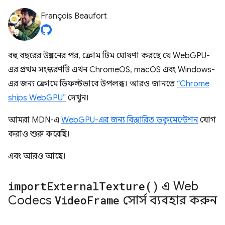
François Beaufort
বহু বছরের উন্নয়নের পর, ক্রোম টিম ঘোষণা করছে যে WebGPU-
এর প্রথম সংস্করণটি এখন ChromeOS, macOS এবং Windows-
এর জন্য ক্রোমে ডিফল্টভাবে উপলব্ধ। আরও জানতে
“Chrome
ships WebGPU”
দেখুন।
আমরা MDN-এ
WebGPU-এর জন্য বিস্তারিত ডকুমেন্টেশন
যোগ
করাও শুরু করেছি।
এবং আরও আছে।
import
External
Texture(
)
এ Web
Codecs
Video
Frame
সোর্স ব্যবহার করুন