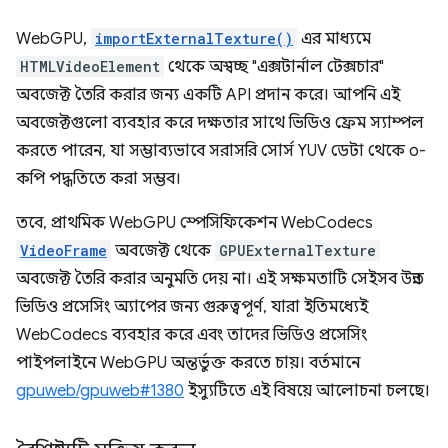
WebGPU,
importExternalTexture()
এর মাধ্যমে
HTMLVideoElement
থেকে অস্বচ্ছ "এক্সটার্নাল টেক্সচার"
অবজেক্ট তৈরি করার জন্য একটি API প্রদান করে। আপনি এই
অবজেক্টগুলো ব্যবহার করে দক্ষতার সাথে ভিডিও ফ্রেম স্যাম্পল
করতে পারেন, যা সম্ভাব্যভাবে সরাসরি সোর্স YUV ডেটা থেকে ০-
কপি পদ্ধতিতে করা সম্ভব।
তবে, প্রাথমিক WebGPU স্পেসিফিকেশন WebCodecs
VideoFrame
অবজেক্ট থেকে
GPUExternalTexture
অবজেক্ট তৈরি করার অনুমতি দেয় না। এই সক্ষমতাটি সেইসব উন্নত
ভিডিও প্রসেসিং অ্যাপের জন্য গুরুত্বপূর্ণ, যারা ইতিমধ্যেই
WebCodecs ব্যবহার করে এবং তাদের ভিডিও প্রসেসিং
পাইপলাইনে WebGPU অন্তর্ভুক্ত করতে চায়। বর্তমানে
gpuweb/gpuweb#1380
ইস্যুটিতে এই বিষয়ে আলোচনা চলছে।