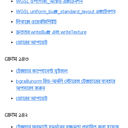
WGSL উপগোষ্ঠী_আইডি এক্সটেনশন
WGSL uniform_buffer_standard_layout এক্সটেনশন
লিনাক্সে ওয়েবজিপিইউ
দ্রুততর writeBuffer এবং writeTexture
ভোরের আপডেট
ক্রোম ১৪৩
টেক্সচার কম্পোনেন্ট সুইজল
bgra8unorm রিড-অনলি স্টোরেজ টেক্সচারের ব্যবহার
অপসারণ করুন
ভোরের আপডেট
ক্রোম ১৪২
টেক্সচার ফরম্যাট সমর্থনের সক্ষমতা প্রসারিত করা হয়েছে