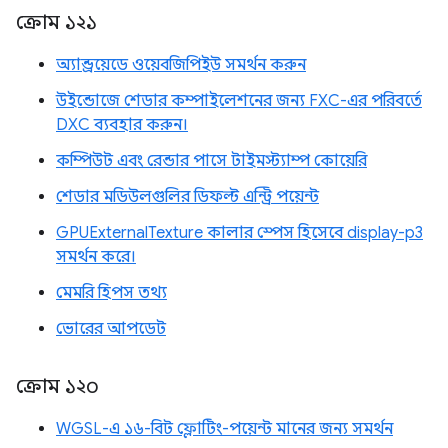
ক্রোম ১২১
অ্যান্ড্রয়েডে ওয়েবজিপিইউ সমর্থন করুন
উইন্ডোজে শেডার কম্পাইলেশনের জন্য FXC-এর পরিবর্তে
DXC ব্যবহার করুন।
কম্পিউট এবং রেন্ডার পাসে টাইমস্ট্যাম্প কোয়েরি
শেডার মডিউলগুলির ডিফল্ট এন্ট্রি পয়েন্ট
GPUExternalTexture কালার স্পেস হিসেবে display-p3
সমর্থন করে।
মেমরি হিপস তথ্য
ভোরের আপডেট
ক্রোম ১২০
WGSL-এ ১৬-বিট ফ্লোটিং-পয়েন্ট মানের জন্য সমর্থন