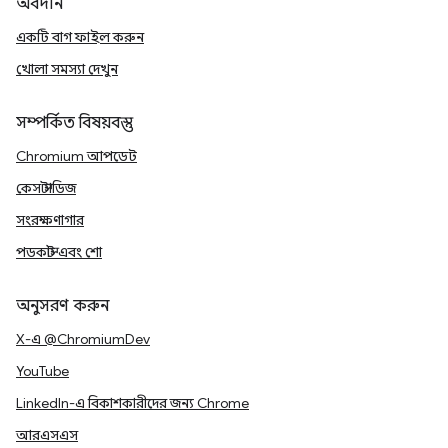
অবদান
একটি বাগ ফাইল করুন
খোলা সমস্যা দেখুন
সম্পর্কিত বিষয়বস্তু
Chromium আপডেট
কেস স্টাডিজ
সংরক্ষণাগার
পডকাস্ট এবং শো
অনুসরণ করুন
X-এ @ChromiumDev
YouTube
LinkedIn-এ বিকাশকারীদের জন্য Chrome
আরএসএস