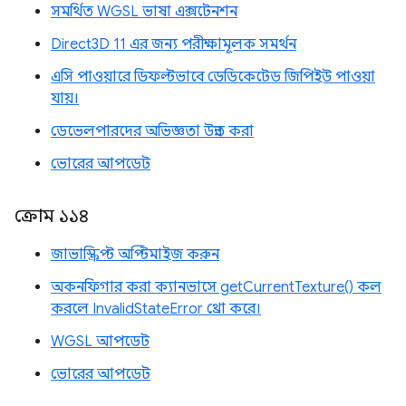
সমর্থিত WGSL ভাষা এক্সটেনশন
Direct3D 11 এর জন্য পরীক্ষামূলক সমর্থন
এসি পাওয়ারে ডিফল্টভাবে ডেডিকেটেড জিপিইউ পাওয়া
যায়।
ডেভেলপারদের অভিজ্ঞতা উন্নত করা
ভোরের আপডেট
ক্রোম ১১৪
জাভাস্ক্রিপ্ট অপ্টিমাইজ করুন
অকনফিগার করা ক্যানভাসে getCurrentTexture() কল
করলে InvalidStateError থ্রো করে।
WGSL আপডেট
ভোরের আপডেট