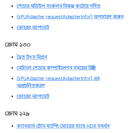
শেডার মডিউল সংকলন বিকল্প কঠোর গণিত
GPUAdapter requestAdapterInfo() অপসারণ করুন
ভোরের আপডেট
ক্রোম ১৩০
দ্বৈত উৎস মিশ্রণ
মেটালে শেডার কম্পাইলেশন সময়ের উন্নতি
GPUAdapter requestAdapterInfo() এর
অপ্রচলিতকরণ
ভোরের আপডেট
ক্রোম ১২৯
ক্যানভাস টোন ম্যাপিং মোডের সাথে HDR সমর্থন