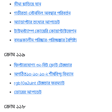
সীমা ছাড়িয়ে যান
গভীরতা-স্টেনসিল অবস্থার পরিবর্তন
অ্যাডাপ্টার তথ্যের আপডেট
টাইমস্ট্যাম্প কোয়েরি কোয়ান্টাইজেশন
বসন্তকালীন পরিষ্কার-পরিচ্ছন্নতার বৈশিষ্ট্য
ক্রোম ১১৯
ফিল্টারযোগ্য ৩২-বিট ফ্লোট টেক্সচার
অগঠিত১০-১০-১০-২ শীর্ষবিন্দু বিন্যাস
rgb10a2uint টেক্সচার ফরম্যাট
ভোরের আপডেট
ক্রোম ১১৮