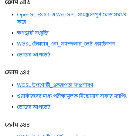
ক্রোম ১৪৬
OpenGL ES 3.1-এ WebGPU সামঞ্জস্যপূর্ণ মোড সমর্থন
করে
ক্ষণস্থায়ী সংযুক্তি
WGSL টেক্সচার_এবং_স্যাম্পলার_লেট এক্সটেনশন
ভোরের আপডেট
ক্রোম ১৪৫
WGSL উপগোষ্ঠী_একরূপতা সম্প্রসারণ
ওয়ার্কারদের মধ্যে পরীক্ষামূলক সিঙ্ক্রোনাস বাফার ম্যাপিং
ভোরের আপডেট
ক্রোম ১৪৪