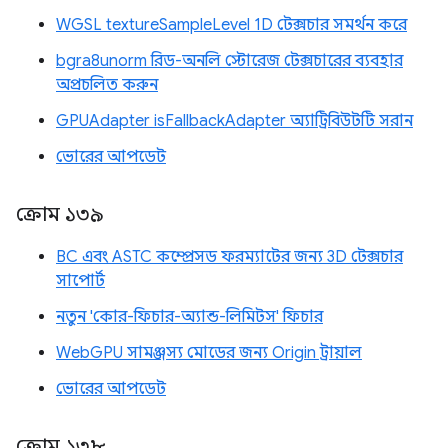
WGSL textureSampleLevel 1D টেক্সচার সমর্থন করে
bgra8unorm রিড-অনলি স্টোরেজ টেক্সচারের ব্যবহার
অপ্রচলিত করুন
GPUAdapter isFallbackAdapter অ্যাট্রিবিউটটি সরান
ভোরের আপডেট
ক্রোম ১৩৯
BC এবং ASTC কম্প্রেসড ফরম্যাটের জন্য 3D টেক্সচার
সাপোর্ট
নতুন 'কোর-ফিচার-অ্যান্ড-লিমিটস' ফিচার
WebGPU সামঞ্জস্য মোডের জন্য Origin ট্রায়াল
ভোরের আপডেট
ক্রোম ১৩৮