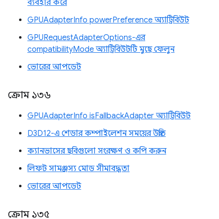
ব্যবহার করে
GPUAdapterInfo powerPreference অ্যাট্রিবিউট
GPURequestAdapterOptions-এর
compatibilityMode অ্যাট্রিবিউটটি মুছে ফেলুন
ভোরের আপডেট
ক্রোম ১৩৬
GPUAdapterInfo isFallbackAdapter অ্যাট্রিবিউট
D3D12-এ শেডার কম্পাইলেশন সময়ের উন্নতি
ক্যানভাসের ছবিগুলো সংরক্ষণ ও কপি করুন
লিফট সামঞ্জস্য মোড সীমাবদ্ধতা
ভোরের আপডেট
ক্রোম ১৩৫