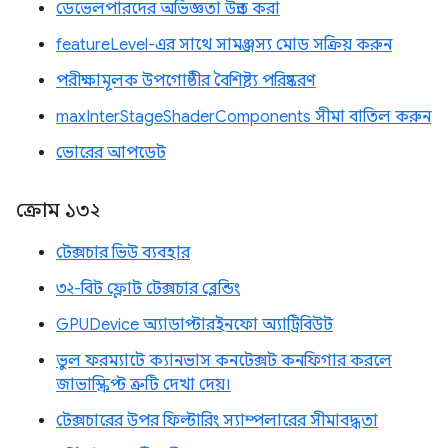
ডেভেলপারদের অভিজ্ঞতা উন্নত করা
featureLevel-এর সাথে সামঞ্জস্য মোড সক্রিয় করুন
পরীক্ষামূলক উপগোষ্ঠীর বৈশিষ্ট্য পরিষ্করণ
maxInterStageShaderComponents সীমা বাতিল করুন
ভোরের আপডেট
ক্রোম ১৩২
টেক্সচার ভিউ ব্যবহার
৩২-বিট ফ্লোট টেক্সচার ব্লেন্ডিং
GPUDevice অ্যাডাপ্টারইনফো অ্যাট্রিবিউট
ভুল ফরম্যাটে ক্যানভাস কনটেক্সট কনফিগার করলে
জাভাস্ক্রিপ্ট ত্রুটি দেখা দেয়।
টেক্সচারের উপর ফিল্টারিং স্যাম্পলারের সীমাবদ্ধতা