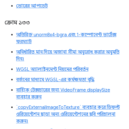
ভোরের আপডেট
ক্রোম ১৩৩
অতিরিক্ত unorm8x4-bgra এবং 1-কম্পোনেন্ট ভার্টেক্স
ফরম্যাট
অনির্ধারিত মান দিয়ে অজানা সীমা অনুরোধ করার অনুমতি
দিন।
WGSL অ্যালাইনমেন্ট নিয়মের পরিবর্তন
বর্জনের মাধ্যমে WGSL-এর কর্মক্ষমতা বৃদ্ধি
বাহ্যিক টেক্সচারের জন্য VideoFrame displaySize
ব্যবহার করুন
`copyExternalImageToTexture` ব্যবহার করে ডিফল্ট
ওরিয়েন্টেশন ছাড়া অন্য ওরিয়েন্টেশনের ছবি পরিচালনা
করুন।