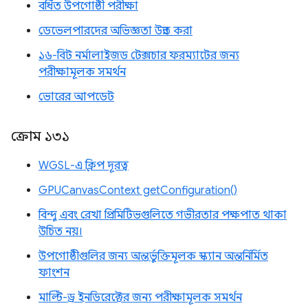
বর্ধিত উপগোষ্ঠী পরীক্ষা
ডেভেলপারদের অভিজ্ঞতা উন্নত করা
১৬-বিট নর্মালাইজড টেক্সচার ফরম্যাটের জন্য
পরীক্ষামূলক সমর্থন
ভোরের আপডেট
ক্রোম ১৩১
WGSL-এ ক্লিপ দূরত্ব
GPUCanvasContext getConfiguration()
বিন্দু এবং রেখা প্রিমিটিভগুলিতে গভীরতার পক্ষপাত থাকা
উচিত নয়।
উপগোষ্ঠীগুলির জন্য অন্তর্ভুক্তিমূলক স্ক্যান অন্তর্নির্মিত
ফাংশন
মাল্টি-ড্র ইনডিরেক্টের জন্য পরীক্ষামূলক সমর্থন