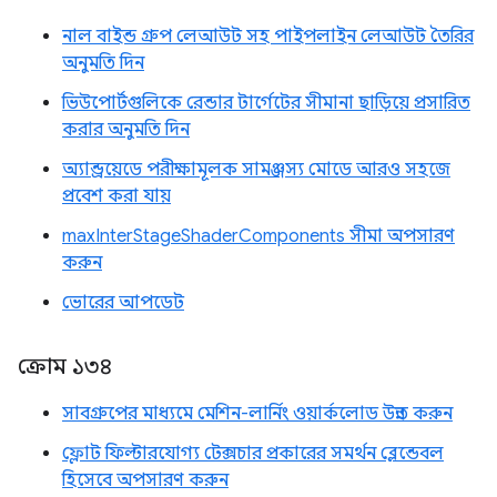
নাল বাইন্ড গ্রুপ লেআউট সহ পাইপলাইন লেআউট তৈরির
অনুমতি দিন
ভিউপোর্টগুলিকে রেন্ডার টার্গেটের সীমানা ছাড়িয়ে প্রসারিত
করার অনুমতি দিন
অ্যান্ড্রয়েডে পরীক্ষামূলক সামঞ্জস্য মোডে আরও সহজে
প্রবেশ করা যায়
maxInterStageShaderComponents সীমা অপসারণ
করুন
ভোরের আপডেট
ক্রোম ১৩৪
সাবগ্রুপের মাধ্যমে মেশিন-লার্নিং ওয়ার্কলোড উন্নত করুন
ফ্লোট ফিল্টারযোগ্য টেক্সচার প্রকারের সমর্থন ব্লেন্ডেবল
হিসেবে অপসারণ করুন