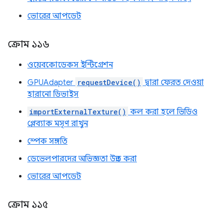
ভোরের আপডেট
ক্রোম ১১৬
ওয়েবকোডেকস ইন্টিগ্রেশন
GPUAdapter
requestDevice()
দ্বারা ফেরত দেওয়া
হারানো ডিভাইস
importExternalTexture()
কল করা হলে ভিডিও
প্লেব্যাক মসৃণ রাখুন
স্পেক সঙ্গতি
ডেভেলপারদের অভিজ্ঞতা উন্নত করা
ভোরের আপডেট
ক্রোম ১১৫