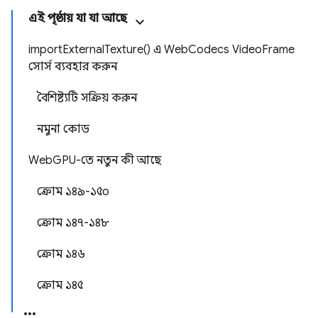
এই পৃষ্ঠায় যা যা আছে
importExternalTexture() এ WebCodecs VideoFrame
সোর্স ব্যবহার করুন
বৈশিষ্ট্যটি সক্রিয় করুন
নমুনা কোড
WebGPU-তে নতুন কী আছে
ক্রোম ১৪৯-১৫০
ক্রোম ১৪৭-১৪৮
ক্রোম ১৪৬
ক্রোম ১৪৫