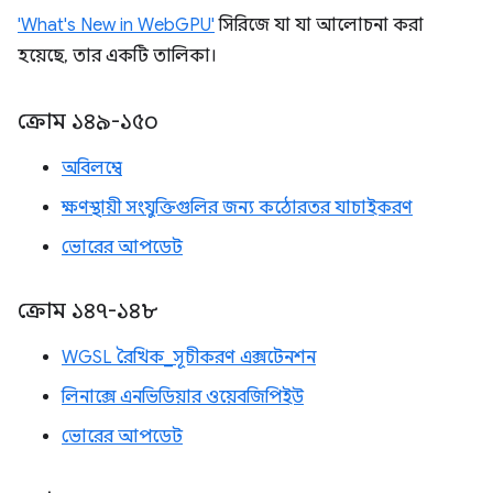
'What's New in WebGPU'
সিরিজে যা যা আলোচনা করা
হয়েছে, তার একটি তালিকা।
ক্রোম ১৪৯-১৫০
অবিলম্বে
ক্ষণস্থায়ী সংযুক্তিগুলির জন্য কঠোরতর যাচাইকরণ
ভোরের আপডেট
ক্রোম ১৪৭-১৪৮
WGSL রৈখিক_সূচীকরণ এক্সটেনশন
লিনাক্সে এনভিডিয়ার ওয়েবজিপিইউ
ভোরের আপডেট