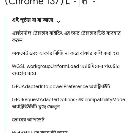
(Chrome 137)
এই পৃষ্ঠায় যা যা আছে
এক্সটার্নাল টেক্সচার বাইন্ডিং এর জন্য টেক্সচার ভিউ ব্যবহার
করুন
অফসেট এবং আকার নির্দিষ্ট না করে বাফার কপি করা হয়
WGSL workgroupUniformLoad অ্যাটমিকের পয়েন্টার
ব্যবহার করে
GPUAdapterInfo powerPreference অ্যাট্রিবিউট
GPURequestAdapterOptions-এর compatibilityMode
অ্যাট্রিবিউটটি মুছে ফেলুন
ভোরের আপডেট