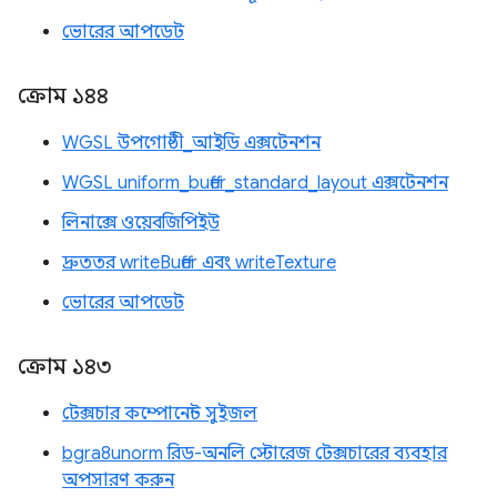
ভোরের আপডেট
ক্রোম ১৪৪
WGSL উপগোষ্ঠী_আইডি এক্সটেনশন
WGSL uniform_buffer_standard_layout এক্সটেনশন
লিনাক্সে ওয়েবজিপিইউ
দ্রুততর writeBuffer এবং writeTexture
ভোরের আপডেট
ক্রোম ১৪৩
টেক্সচার কম্পোনেন্ট সুইজল
bgra8unorm রিড-অনলি স্টোরেজ টেক্সচারের ব্যবহার
অপসারণ করুন