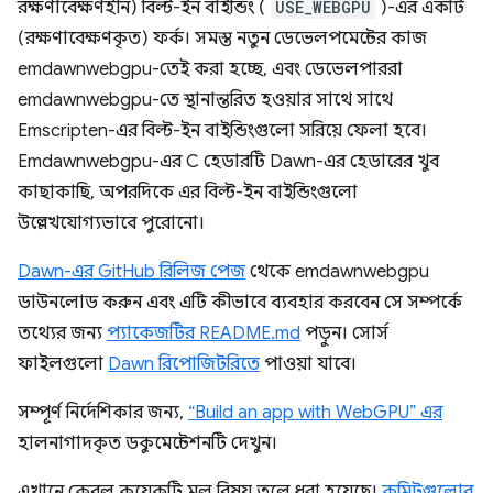
রক্ষণাবেক্ষণহীন) বিল্ট-ইন বাইন্ডিং (
USE_WEBGPU
)-এর একটি
(রক্ষণাবেক্ষণকৃত) ফর্ক। সমস্ত নতুন ডেভেলপমেন্টের কাজ
emdawnwebgpu-তেই করা হচ্ছে, এবং ডেভেলপাররা
emdawnwebgpu-তে স্থানান্তরিত হওয়ার সাথে সাথে
Emscripten-এর বিল্ট-ইন বাইন্ডিংগুলো সরিয়ে ফেলা হবে।
Emdawnwebgpu-এর C হেডারটি Dawn-এর হেডারের খুব
কাছাকাছি, অপরদিকে এর বিল্ট-ইন বাইন্ডিংগুলো
উল্লেখযোগ্যভাবে পুরোনো।
Dawn-এর GitHub রিলিজ পেজ
থেকে emdawnwebgpu
ডাউনলোড করুন এবং এটি কীভাবে ব্যবহার করবেন সে সম্পর্কে
তথ্যের জন্য
প্যাকেজটির README.md
পড়ুন। সোর্স
ফাইলগুলো
Dawn রিপোজিটরিতে
পাওয়া যাবে।
সম্পূর্ণ নির্দেশিকার জন্য,
“Build an app with WebGPU” এর
হালনাগাদকৃত ডকুমেন্টেশনটি দেখুন।
এখানে কেবল কয়েকটি মূল বিষয় তুলে ধরা হয়েছে।
কমিটগুলোর