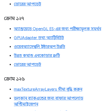
ভোরের আপডেট
ক্রোম ১২৭
অ্যান্ড্রয়েডে OpenGL ES-এর জন্য পরীক্ষামূলক সমর্থন
GPUAdapter তথ্য অ্যাট্রিবিউট
ওয়েবঅ্যাসেম্বলি ইন্টারঅপ উন্নতি
উন্নত কমান্ড এনকোডার ত্রুটি
ভোরের আপডেট
ক্রোম ১২৬
maxTextureArrayLayers সীমা বৃদ্ধি করুন
ভলকান ব্যাকএন্ডের জন্য বাফার আপলোড
অপ্টিমাইজেশন