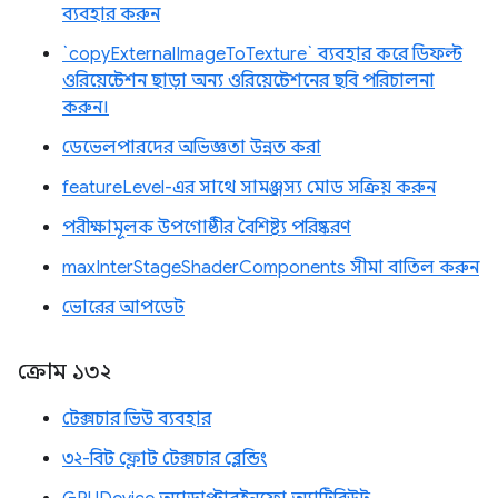
ব্যবহার করুন
`copyExternalImageToTexture` ব্যবহার করে ডিফল্ট
ওরিয়েন্টেশন ছাড়া অন্য ওরিয়েন্টেশনের ছবি পরিচালনা
করুন।
ডেভেলপারদের অভিজ্ঞতা উন্নত করা
featureLevel-এর সাথে সামঞ্জস্য মোড সক্রিয় করুন
পরীক্ষামূলক উপগোষ্ঠীর বৈশিষ্ট্য পরিষ্করণ
maxInterStageShaderComponents সীমা বাতিল করুন
ভোরের আপডেট
ক্রোম ১৩২
টেক্সচার ভিউ ব্যবহার
৩২-বিট ফ্লোট টেক্সচার ব্লেন্ডিং