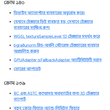
ক্রোম ১৪০
ডিভাইস অ্যাডাপ্টার ব্যবহারের অনুরোধ করে।
যেখানে টেক্সচার ভিউ ব্যবহৃত হয়, সেখানে টেক্সচার
ব্যবহারের সংক্ষিপ্ত রূপ।
WGSL textureSampleLevel 1D টেক্সচার সমর্থন করে
bgra8unorm রিড-অনলি স্টোরেজ টেক্সচারের ব্যবহার
অপ্রচলিত করুন
GPUAdapter isFallbackAdapter অ্যাট্রিবিউটটি সরান
ভোরের আপডেট
ক্রোম ১৩৯
BC এবং ASTC কম্প্রেসড ফরম্যাটের জন্য 3D টেক্সচার
সাপোর্ট
নতুন 'কোর-ফিচার-অ্যান্ড-লিমিটস' ফিচার