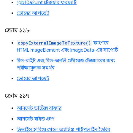
rgb10a2uint টেক্সচার ফরম্যাট
ভোরের আপডেট
ক্রোম ১১৮
copyExternalImageToTexture()
ফাংশনে
HTMLImageElement এবং ImageData-এর সাপোর্ট
রিড-রাইট এবং রিড-অনলি স্টোরেজ টেক্সচারের জন্য
পরীক্ষামূলক সমর্থন
ভোরের আপডেট
ক্রোম ১১৭
আনসেট ভার্টেক্স বাফার
আনসেট বাইন্ড গ্রুপ
ডিভাইস হারিয়ে গেলে অ্যাসিঙ্ক পাইপলাইন তৈরির