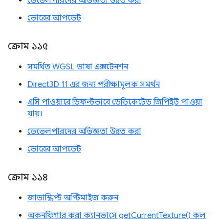
ডেভেলপারদের অভিজ্ঞতা উন্নত করা
ভোরের আপডেট
ক্রোম ১১৫
সমর্থিত WGSL ভাষা এক্সটেনশন
Direct3D 11 এর জন্য পরীক্ষামূলক সমর্থন
এসি পাওয়ারে ডিফল্টভাবে ডেডিকেটেড জিপিইউ পাওয়া
যায়।
ডেভেলপারদের অভিজ্ঞতা উন্নত করা
ভোরের আপডেট
ক্রোম ১১৪
জাভাস্ক্রিপ্ট অপ্টিমাইজ করুন
অকনফিগার করা ক্যানভাসে getCurrentTexture() কল