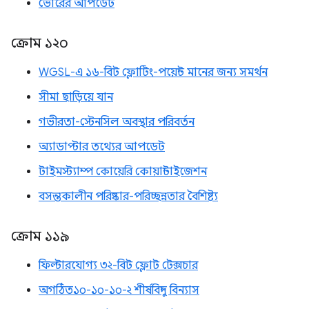
ভোরের আপডেট
ক্রোম ১২০
WGSL-এ ১৬-বিট ফ্লোটিং-পয়েন্ট মানের জন্য সমর্থন
সীমা ছাড়িয়ে যান
গভীরতা-স্টেনসিল অবস্থার পরিবর্তন
অ্যাডাপ্টার তথ্যের আপডেট
টাইমস্ট্যাম্প কোয়েরি কোয়ান্টাইজেশন
বসন্তকালীন পরিষ্কার-পরিচ্ছন্নতার বৈশিষ্ট্য
ক্রোম ১১৯
ফিল্টারযোগ্য ৩২-বিট ফ্লোট টেক্সচার
অগঠিত১০-১০-১০-২ শীর্ষবিন্দু বিন্যাস