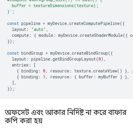
  buffer = textureDimensions(texture);
}`
;
const
pipeline
=
myDevice
.
createComputePipeline
({
layout
:
"auto"
,
compute
:
{
module
:
myDevice
.
createShaderModule
({
c
});
const
bindGroup
=
myDevice
.
createBindGroup
({
layout
:
pipeline
.
getBindGroupLayout
(
0
),
entries
:
[
{
binding
:
0
,
resource
:
texture
.
createView
()
},
{
binding
:
1
,
resource
:
{
buffer
:
myBuffer
}
},
],
});
অফসেট এবং আকার নির্দিষ্ট না করে বাফার
কপি করা হয়