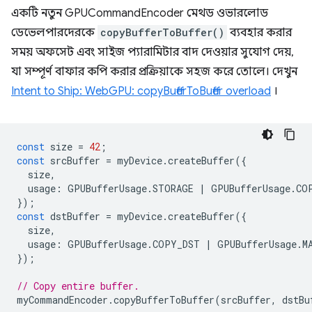
একটি নতুন GPUCommandEncoder মেথড ওভারলোড
ডেভেলপারদেরকে
copyBufferToBuffer()
ব্যবহার করার
সময় অফসেট এবং সাইজ প্যারামিটার বাদ দেওয়ার সুযোগ দেয়,
যা সম্পূর্ণ বাফার কপি করার প্রক্রিয়াকে সহজ করে তোলে। দেখুন
Intent to Ship: WebGPU: copyBufferToBuffer overload
।
const
size
=
42
;
const
srcBuffer
=
myDevice
.
createBuffer
({
size
,
usage
:
GPUBufferUsage
.
STORAGE
|
GPUBufferUsage
.
CO
});
const
dstBuffer
=
myDevice
.
createBuffer
({
size
,
usage
:
GPUBufferUsage
.
COPY_DST
|
GPUBufferUsage
.
M
});
// Copy entire buffer.
myCommandEncoder
.
copyBufferToBuffer
(
srcBuffer
,
dstBu