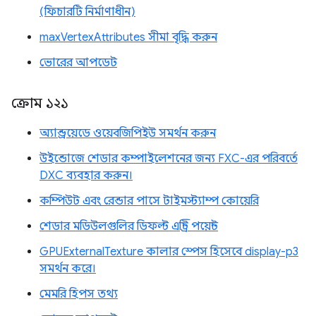
(ফিচারটি নির্মাণাধীন)
maxVertexAttributes সীমা বৃদ্ধি করুন
ভোরের আপডেট
ক্রোম ১২১
অ্যান্ড্রয়েডে ওয়েবজিপিইউ সমর্থন করুন
উইন্ডোজে শেডার কম্পাইলেশনের জন্য FXC-এর পরিবর্তে
DXC ব্যবহার করুন।
কম্পিউট এবং রেন্ডার পাসে টাইমস্ট্যাম্প কোয়েরি
শেডার মডিউলগুলির ডিফল্ট এন্ট্রি পয়েন্ট
GPUExternalTexture কালার স্পেস হিসেবে display-p3
সমর্থন করে।
মেমরি হিপস তথ্য