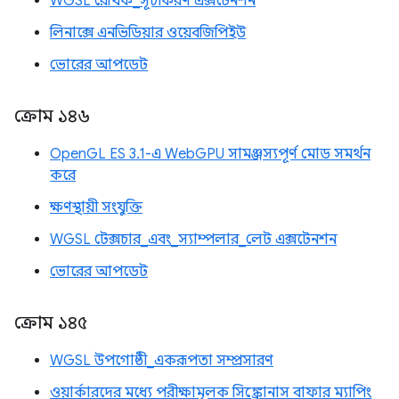
WGSL রৈখিক_সূচীকরণ এক্সটেনশন
লিনাক্সে এনভিডিয়ার ওয়েবজিপিইউ
ভোরের আপডেট
ক্রোম ১৪৬
OpenGL ES 3.1-এ WebGPU সামঞ্জস্যপূর্ণ মোড সমর্থন
করে
ক্ষণস্থায়ী সংযুক্তি
WGSL টেক্সচার_এবং_স্যাম্পলার_লেট এক্সটেনশন
ভোরের আপডেট
ক্রোম ১৪৫
WGSL উপগোষ্ঠী_একরূপতা সম্প্রসারণ
ওয়ার্কারদের মধ্যে পরীক্ষামূলক সিঙ্ক্রোনাস বাফার ম্যাপিং