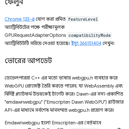
ফেলুন
Chrome 133-এ
যোগ করা প্রমিত
featureLevel
অ্যাট্রিবিউটের পক্ষে পরীক্ষামূলক
GPURequestAdapterOptions
compatibilityMode
অ্যাট্রিবিউটটি সরিয়ে দেওয়া হয়েছে।
ইস্যু 366151404
দেখুন।
ভোরের আপডেট
ডেভেলপাররা C++ এর মতো ভাষায় webgpu.h ব্যবহার করে
WebGPU প্রোজেক্ট তৈরি করতে পারেন, যা WebAssembly এবং
নির্দিষ্ট প্ল্যাটফর্ম উভয়কেই টার্গেট করে। Dawn-এর সদ্য-প্রকাশিত
"emdawnwebgpu" ("Emscripten Dawn WebGPU") ব্রাউজার
API-এর মাধ্যমে সর্বশেষ মানসম্মত webgpu.h প্রয়োগ করে।
Emdawnwebgpu হলো Emscripten-এর (বর্তমানে