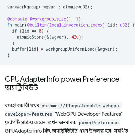
var<workgroup>
wgvar
:
atomic<u32>
;
@compute
@workgroup_size
(
1
,
1
)
fn
main
(
@builtin
(
local_invocation_index
)
lid
:
u32
)
{
if
(
lid
==
0
)
{
atomicStore
(&(
wgvar
),
42u
);
}
buffer
[
lid
]
=
workgroupUniformLoad
(
&
wgvar
);
}
GPUAdapter
Info power
Preference
অ্যাট্রিবিউট
ব্যবহারকারী যখন
chrome://flags/#enable-webgpu-
developer-features
"WebGPU Developer Features"
ফ্ল্যাগটি সক্রিয় করেন, তখন অ-মানক
powerPreference
GPUAdapterInfo স্ট্রিং অ্যাট্রিবিউটটি এখন উপলব্ধ হয়। সমর্থিত