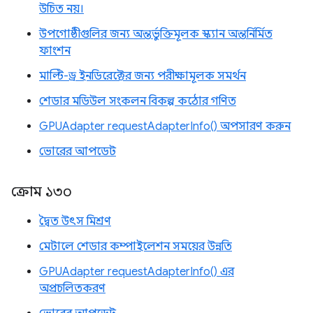
উচিত নয়।
উপগোষ্ঠীগুলির জন্য অন্তর্ভুক্তিমূলক স্ক্যান অন্তর্নির্মিত
ফাংশন
মাল্টি-ড্র ইনডিরেক্টের জন্য পরীক্ষামূলক সমর্থন
শেডার মডিউল সংকলন বিকল্প কঠোর গণিত
GPUAdapter requestAdapterInfo() অপসারণ করুন
ভোরের আপডেট
ক্রোম ১৩০
দ্বৈত উৎস মিশ্রণ
মেটালে শেডার কম্পাইলেশন সময়ের উন্নতি
GPUAdapter requestAdapterInfo() এর
অপ্রচলিতকরণ