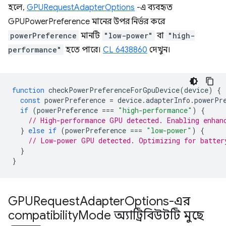
হলে,
GPURequestAdapterOptions
-এ ব্যবহৃত
GPUPowerPreference মানের উপর নির্ভর করে
powerPreference
মানটি
"low-power"
বা
"high-
performance"
হতে পারে।
CL 6438860
দেখুন।
function
checkPowerPreferenceForGpuDevice
(
device
)
{
const
powerPreference
=
device
.
adapterInfo
.
powerPr
if
(
powerPreference
===
"high-performance"
)
{
// High-performance GPU detected. Enabling enhan
}
else
if
(
powerPreference
===
"low-power"
)
{
// Low-power GPU detected. Optimizing for batter
}
}
GPURequest
Adapter
Options-এর
compatibility
Mode অ্যাট্রিবিউটটি মুছে