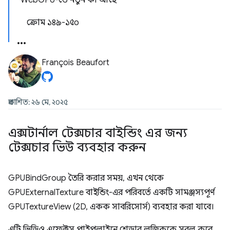
WebGPU-তে নতুন কী আছে
ক্রোম ১৪৯-১৫০
François Beaufort
প্রকাশিত: ২৬ মে, ২০২৫
এক্সটার্নাল টেক্সচার বাইন্ডিং এর জন্য
টেক্সচার ভিউ ব্যবহার করুন
GPUBindGroup তৈরি করার সময়, এখন থেকে
GPUExternalTexture বাইন্ডিং-এর পরিবর্তে একটি সামঞ্জস্যপূর্ণ
GPUTextureView (2D, একক সাবরিসোর্স) ব্যবহার করা যাবে।
এটি ভিডিও এফেক্টস পাইপলাইনে শেডার লজিককে সরল করে,