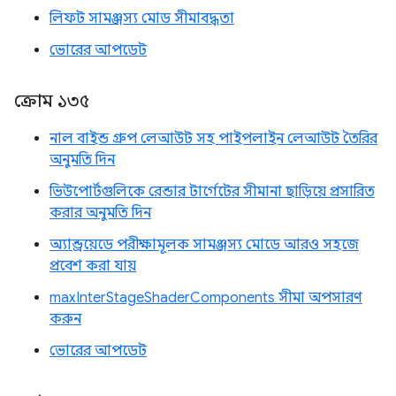
লিফট সামঞ্জস্য মোড সীমাবদ্ধতা
ভোরের আপডেট
ক্রোম ১৩৫
নাল বাইন্ড গ্রুপ লেআউট সহ পাইপলাইন লেআউট তৈরির
অনুমতি দিন
ভিউপোর্টগুলিকে রেন্ডার টার্গেটের সীমানা ছাড়িয়ে প্রসারিত
করার অনুমতি দিন
অ্যান্ড্রয়েডে পরীক্ষামূলক সামঞ্জস্য মোডে আরও সহজে
প্রবেশ করা যায়
maxInterStageShaderComponents সীমা অপসারণ
করুন
ভোরের আপডেট