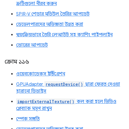
ত্রুটিগুলো নীরব করুন
SPIR-V শেডার মডিউল তৈরির আপডেট
ডেভেলপারদের অভিজ্ঞতা উন্নত করা
স্বয়ংক্রিয়ভাবে তৈরি লেআউট সহ ক্যাশিং পাইপলাইন
ভোরের আপডেট
ক্রোম ১১৬
ওয়েবকোডেকস ইন্টিগ্রেশন
GPUAdapter
requestDevice()
দ্বারা ফেরত দেওয়া
হারানো ডিভাইস
importExternalTexture()
কল করা হলে ভিডিও
প্লেব্যাক মসৃণ রাখুন
স্পেক সঙ্গতি