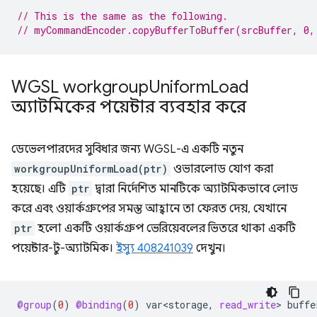
// This is the same as the following.
// myCommandEncoder.copyBufferToBuffer(srcBuffer, 0,
WGSL workgroup
Uniform
Load
অ্যাটমিকের পয়েন্টার ব্যবহার করে
ডেভেলপারদের সুবিধার জন্য WGSL-এ একটি নতুন
workgroupUniformLoad(ptr)
ওভারলোড যোগ করা
হয়েছে। এটি
ptr
দ্বারা নির্দেশিত মানটিকে অ্যাটমিকভাবে লোড
করে এবং ওয়ার্কগ্রুপের সমস্ত আহ্বানে তা ফেরত দেয়, যেখানে
ptr
হলো একটি ওয়ার্কগ্রুপ ভেরিয়েবলের ভিতরে থাকা একটি
পয়েন্টার-টু-অ্যাটমিক।
ইস্যু 408241039
দেখুন।
@group
(
0
)
@binding
(
0
)
var<storage
,
read_write
>
buffe