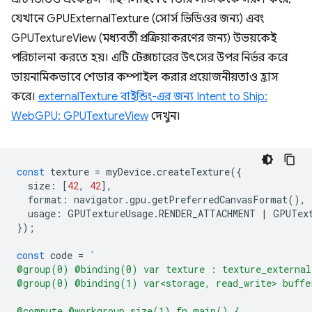
যেখানে GPUExternalTexture (সোর্স ভিডিওর জন্য) এবং
GPUTextureView (মধ্যবর্তী প্রক্রিয়াকরণের জন্য) উভয়কেই
পরিচালনা করতে হয়। এটি টেক্সচারের উৎসের উপর নির্ভর করে
ডায়নামিকভাবে শেডার কম্পাইল করার প্রয়োজনীয়তাও হ্রাস
করে।
externalTexture বাইন্ডিং-এর জন্য Intent to Ship:
WebGPU: GPUTextureView
দেখুন।
const
texture
=
myDevice
.
createTexture
({
size
:
[
42
,
42
],
format
:
navigator
.
gpu
.
getPreferredCanvasFormat
(),
usage
:
GPUTextureUsage
.
RENDER_ATTACHMENT
|
GPUTex
});
const
code
=
`
@group(0) @binding(0) var texture : texture_external
@group(0) @binding(1) var<storage, read_write> buffe
@compute @workgroup_size(1) fn main() {