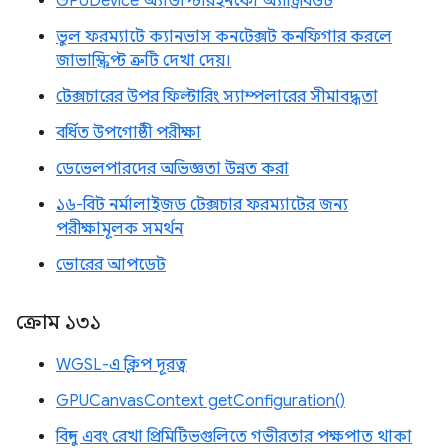
GPUDevice অ্যাডাপ্টারইনফো অ্যাট্রিবিউট
ভুল ফরম্যাটে ক্যানভাস কনটেক্সট কনফিগার করলে
জাভাস্ক্রিপ্ট ত্রুটি দেখা দেয়।
টেক্সচারের উপর ফিল্টারিং স্যাম্পলারের সীমাবদ্ধতা
বর্ধিত উপগোষ্ঠী পরীক্ষা
ডেভেলপারদের অভিজ্ঞতা উন্নত করা
১৬-বিট নর্মালাইজড টেক্সচার ফরম্যাটের জন্য
পরীক্ষামূলক সমর্থন
ভোরের আপডেট
ক্রোম ১৩১
WGSL-এ ক্লিপ দূরত্ব
GPUCanvasContext getConfiguration()
বিন্দু এবং রেখা প্রিমিটিভগুলিতে গভীরতার পক্ষপাত থাকা