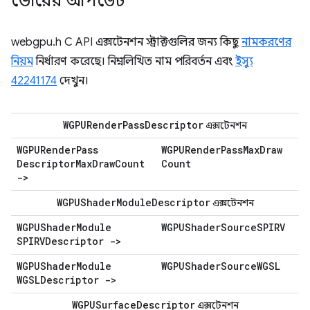
ভোরের আপডেট
webgpu.h C API এক্সটেনশন স্ট্রাক্টগুলির জন্য কিছু
নামকরণের
নিয়ম
নির্ধারণ করেছে। নিম্নলিখিত নাম পরিবর্তন এবং
ইস্যু
42241174
দেখুন।
WGPURender
Pass
Descriptor
এক্সটেনশন
WGPURender
Pass
WGPURender
Pass
Max
Draw
Descriptor
Max
Draw
Count
Count
->
WGPUShader
Module
Descriptor
এক্সটেনশন
WGPUShader
Module
WGPUShader
Source
SPIRV
SPIRVDescriptor ->
WGPUShader
Module
WGPUShader
Source
WGSL
WGSLDescriptor ->
WGPUSurface
Descriptor
এক্সটেনশন