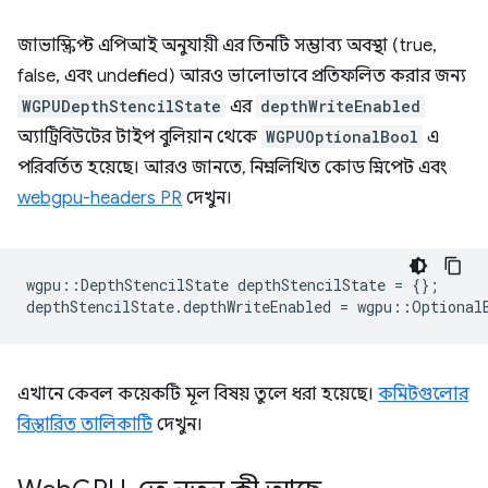
জাভাস্ক্রিপ্ট এপিআই অনুযায়ী এর তিনটি সম্ভাব্য অবস্থা (true,
false, এবং undefined) আরও ভালোভাবে প্রতিফলিত করার জন্য
WGPUDepthStencilState
এর
depthWriteEnabled
অ্যাট্রিবিউটের টাইপ বুলিয়ান থেকে
WGPUOptionalBool
এ
পরিবর্তিত হয়েছে। আরও জানতে, নিম্নলিখিত কোড স্নিপেট এবং
webgpu-headers PR
দেখুন।
wgpu
::
DepthStencilState
depthStencilState
=
{};
depthStencilState
.
depthWriteEnabled
=
wgpu
::
Optional
এখানে কেবল কয়েকটি মূল বিষয় তুলে ধরা হয়েছে।
কমিটগুলোর
বিস্তারিত তালিকাটি
দেখুন।