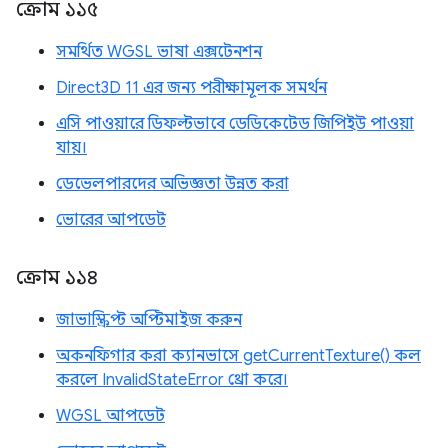
ক্রোম ১১৫
সমর্থিত WGSL ভাষা এক্সটেনশন
Direct3D 11 এর জন্য পরীক্ষামূলক সমর্থন
এসি পাওয়ারে ডিফল্টভাবে ডেডিকেটেড জিপিইউ পাওয়া
যায়।
ডেভেলপারদের অভিজ্ঞতা উন্নত করা
ভোরের আপডেট
ক্রোম ১১৪
জাভাস্ক্রিপ্ট অপ্টিমাইজ করুন
অকনফিগার করা ক্যানভাসে getCurrentTexture() কল
করলে InvalidStateError থ্রো করে।
WGSL আপডেট