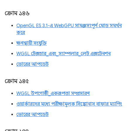
ক্রোম ১৪৬
OpenGL ES 3.1-এ WebGPU সামঞ্জস্যপূর্ণ মোড সমর্থন
করে
ক্ষণস্থায়ী সংযুক্তি
WGSL টেক্সচার_এবং_স্যাম্পলার_লেট এক্সটেনশন
ভোরের আপডেট
ক্রোম ১৪৫
WGSL উপগোষ্ঠী_একরূপতা সম্প্রসারণ
ওয়ার্কারদের মধ্যে পরীক্ষামূলক সিঙ্ক্রোনাস বাফার ম্যাপিং
ভোরের আপডেট