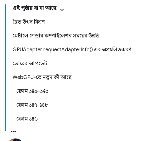
এই পৃষ্ঠায় যা যা আছে
দ্বৈত উৎস মিশ্রণ
মেটালে শেডার কম্পাইলেশন সময়ের উন্নতি
GPUAdapter requestAdapterInfo() এর অপ্রচলিতকরণ
ভোরের আপডেট
WebGPU-তে নতুন কী আছে
ক্রোম ১৪৯-১৫০
ক্রোম ১৪৭-১৪৮
ক্রোম ১৪৬