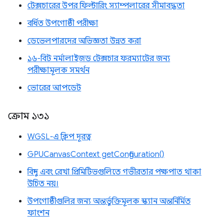
টেক্সচারের উপর ফিল্টারিং স্যাম্পলারের সীমাবদ্ধতা
বর্ধিত উপগোষ্ঠী পরীক্ষা
ডেভেলপারদের অভিজ্ঞতা উন্নত করা
১৬-বিট নর্মালাইজড টেক্সচার ফরম্যাটের জন্য
পরীক্ষামূলক সমর্থন
ভোরের আপডেট
ক্রোম ১৩১
WGSL-এ ক্লিপ দূরত্ব
GPUCanvasContext getConfiguration()
বিন্দু এবং রেখা প্রিমিটিভগুলিতে গভীরতার পক্ষপাত থাকা
উচিত নয়।
উপগোষ্ঠীগুলির জন্য অন্তর্ভুক্তিমূলক স্ক্যান অন্তর্নির্মিত
ফাংশন