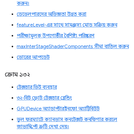
করুন।
ডেভেলপারদের অভিজ্ঞতা উন্নত করা
featureLevel-এর সাথে সামঞ্জস্য মোড সক্রিয় করুন
পরীক্ষামূলক উপগোষ্ঠীর বৈশিষ্ট্য পরিষ্করণ
maxInterStageShaderComponents সীমা বাতিল করুন
ভোরের আপডেট
ক্রোম ১৩২
টেক্সচার ভিউ ব্যবহার
৩২-বিট ফ্লোট টেক্সচার ব্লেন্ডিং
GPUDevice অ্যাডাপ্টারইনফো অ্যাট্রিবিউট
ভুল ফরম্যাটে ক্যানভাস কনটেক্সট কনফিগার করলে
জাভাস্ক্রিপ্ট ত্রুটি দেখা দেয়।