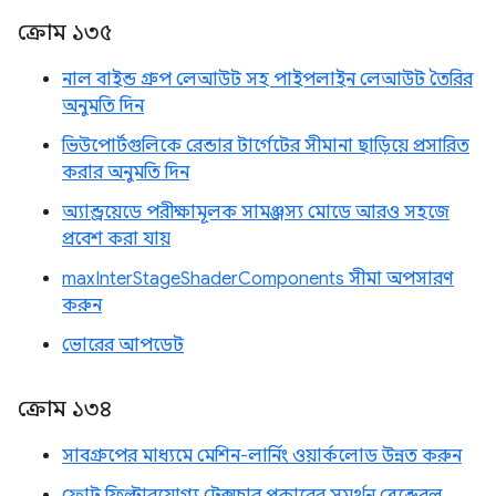
ক্রোম ১৩৫
নাল বাইন্ড গ্রুপ লেআউট সহ পাইপলাইন লেআউট তৈরির
অনুমতি দিন
ভিউপোর্টগুলিকে রেন্ডার টার্গেটের সীমানা ছাড়িয়ে প্রসারিত
করার অনুমতি দিন
অ্যান্ড্রয়েডে পরীক্ষামূলক সামঞ্জস্য মোডে আরও সহজে
প্রবেশ করা যায়
maxInterStageShaderComponents সীমা অপসারণ
করুন
ভোরের আপডেট
ক্রোম ১৩৪
সাবগ্রুপের মাধ্যমে মেশিন-লার্নিং ওয়ার্কলোড উন্নত করুন