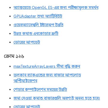
অ্যান্ড্রয়েডে OpenGL ES-এর জন্য পরীক্ষামূলক সমর্থন
GPUAdapter তথ্য অ্যাট্রিবিউট
ওয়েবঅ্যাসেম্বলি ইন্টারঅপ উন্নতি
উন্নত কমান্ড এনকোডার ত্রুটি
ভোরের আপডেট
ক্রোম ১২৬
maxTextureArrayLayers সীমা বৃদ্ধি করুন
ভলকান ব্যাকএন্ডের জন্য বাফার আপলোড
অপ্টিমাইজেশন
শেডার কম্পাইলেশন সময়ের উন্নতি
জমা দেওয়া কমান্ড বাফারগুলি অবশ্যই অনন্য হতে হবে।
ভোরের আপডেট