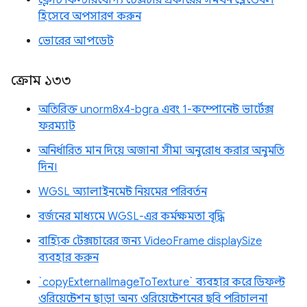
ফ্লোট ফিল্টারযোগ্য টেক্সচার প্রকারের সমর্থন ব্লেন্ডেবল
হিসেবে অপসারণ করুন
ভোরের আপডেট
ক্রোম ১৩৩
অতিরিক্ত unorm8x4-bgra এবং 1-কম্পোনেন্ট ভার্টেক্স
ফরম্যাট
অনির্ধারিত মান দিয়ে অজানা সীমা অনুরোধ করার অনুমতি
দিন।
WGSL অ্যালাইনমেন্ট নিয়মের পরিবর্তন
বর্জনের মাধ্যমে WGSL-এর কর্মক্ষমতা বৃদ্ধি
বাহ্যিক টেক্সচারের জন্য VideoFrame displaySize
ব্যবহার করুন
`copyExternalImageToTexture` ব্যবহার করে ডিফল্ট
ওরিয়েন্টেশন ছাড়া অন্য ওরিয়েন্টেশনের ছবি পরিচালনা