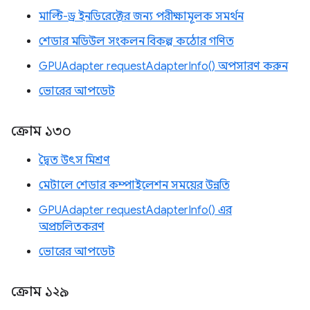
মাল্টি-ড্র ইনডিরেক্টের জন্য পরীক্ষামূলক সমর্থন
শেডার মডিউল সংকলন বিকল্প কঠোর গণিত
GPUAdapter requestAdapterInfo() অপসারণ করুন
ভোরের আপডেট
ক্রোম ১৩০
দ্বৈত উৎস মিশ্রণ
মেটালে শেডার কম্পাইলেশন সময়ের উন্নতি
GPUAdapter requestAdapterInfo() এর
অপ্রচলিতকরণ
ভোরের আপডেট
ক্রোম ১২৯