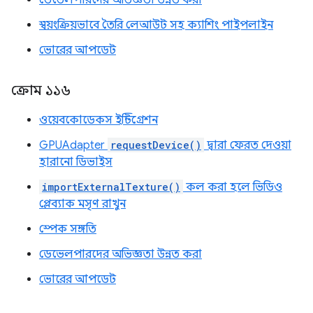
ডেভেলপারদের অভিজ্ঞতা উন্নত করা
স্বয়ংক্রিয়ভাবে তৈরি লেআউট সহ ক্যাশিং পাইপলাইন
ভোরের আপডেট
ক্রোম ১১৬
ওয়েবকোডেকস ইন্টিগ্রেশন
GPUAdapter
requestDevice()
দ্বারা ফেরত দেওয়া
হারানো ডিভাইস
importExternalTexture()
কল করা হলে ভিডিও
প্লেব্যাক মসৃণ রাখুন
স্পেক সঙ্গতি
ডেভেলপারদের অভিজ্ঞতা উন্নত করা
ভোরের আপডেট