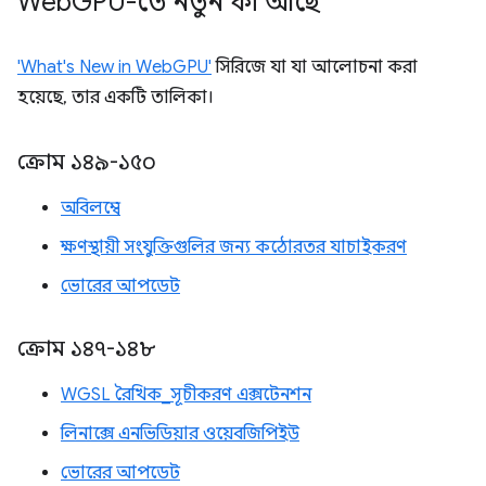
Web
GPU-তে নতুন কী আছে
'What's New in WebGPU'
সিরিজে যা যা আলোচনা করা
হয়েছে, তার একটি তালিকা।
ক্রোম ১৪৯-১৫০
অবিলম্বে
ক্ষণস্থায়ী সংযুক্তিগুলির জন্য কঠোরতর যাচাইকরণ
ভোরের আপডেট
ক্রোম ১৪৭-১৪৮
WGSL রৈখিক_সূচীকরণ এক্সটেনশন
লিনাক্সে এনভিডিয়ার ওয়েবজিপিইউ
ভোরের আপডেট