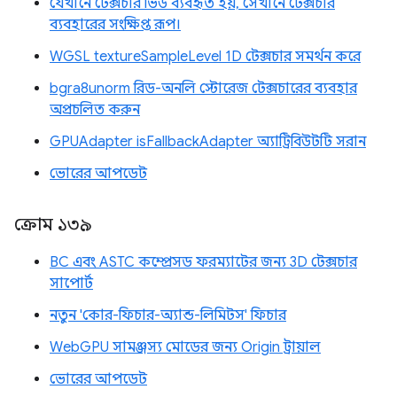
যেখানে টেক্সচার ভিউ ব্যবহৃত হয়, সেখানে টেক্সচার
ব্যবহারের সংক্ষিপ্ত রূপ।
WGSL textureSampleLevel 1D টেক্সচার সমর্থন করে
bgra8unorm রিড-অনলি স্টোরেজ টেক্সচারের ব্যবহার
অপ্রচলিত করুন
GPUAdapter isFallbackAdapter অ্যাট্রিবিউটটি সরান
ভোরের আপডেট
ক্রোম ১৩৯
BC এবং ASTC কম্প্রেসড ফরম্যাটের জন্য 3D টেক্সচার
সাপোর্ট
নতুন 'কোর-ফিচার-অ্যান্ড-লিমিটস' ফিচার
WebGPU সামঞ্জস্য মোডের জন্য Origin ট্রায়াল
ভোরের আপডেট