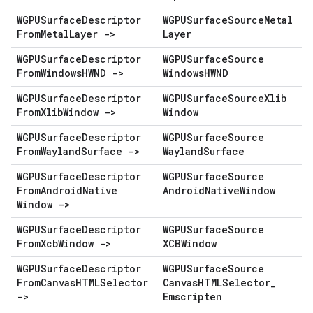
WGPUSurface
Descriptor
WGPUSurface
Source
Metal
From
Metal
Layer ->
Layer
WGPUSurface
Descriptor
WGPUSurface
Source
From
Windows
HWND ->
Windows
HWND
WGPUSurface
Descriptor
WGPUSurface
Source
Xlib
From
Xlib
Window ->
Window
WGPUSurface
Descriptor
WGPUSurface
Source
From
Wayland
Surface ->
Wayland
Surface
WGPUSurface
Descriptor
WGPUSurface
Source
From
Android
Native
Android
Native
Window
Window ->
WGPUSurface
Descriptor
WGPUSurface
Source
From
Xcb
Window ->
XCBWindow
WGPUSurface
Descriptor
WGPUSurface
Source
From
Canvas
HTMLSelector
Canvas
HTMLSelector
_
->
Emscripten