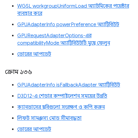
WGSL workgroupUniformLoad অ্যাটমিকের পয়েন্টার
ব্যবহার করে
GPUAdapterInfo powerPreference অ্যাট্রিবিউট
GPURequestAdapterOptions-এর
compatibilityMode অ্যাট্রিবিউটটি মুছে ফেলুন
ভোরের আপডেট
ক্রোম ১৩৬
GPUAdapterInfo isFallbackAdapter অ্যাট্রিবিউট
D3D12-এ শেডার কম্পাইলেশন সময়ের উন্নতি
ক্যানভাসের ছবিগুলো সংরক্ষণ ও কপি করুন
লিফট সামঞ্জস্য মোড সীমাবদ্ধতা
ভোরের আপডেট