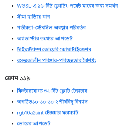
WGSL-এ ১৬-বিট ফ্লোটিং-পয়েন্ট মানের জন্য সমর্থন
সীমা ছাড়িয়ে যান
গভীরতা-স্টেনসিল অবস্থার পরিবর্তন
অ্যাডাপ্টার তথ্যের আপডেট
টাইমস্ট্যাম্প কোয়েরি কোয়ান্টাইজেশন
বসন্তকালীন পরিষ্কার-পরিচ্ছন্নতার বৈশিষ্ট্য
ক্রোম ১১৯
ফিল্টারযোগ্য ৩২-বিট ফ্লোট টেক্সচার
অগঠিত১০-১০-১০-২ শীর্ষবিন্দু বিন্যাস
rgb10a2uint টেক্সচার ফরম্যাট
ভোরের আপডেট