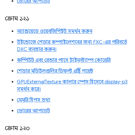
ভোরের আপডেট
ক্রোম ১২১
অ্যান্ড্রয়েডে ওয়েবজিপিইউ সমর্থন করুন
উইন্ডোজে শেডার কম্পাইলেশনের জন্য FXC-এর পরিবর্তে
DXC ব্যবহার করুন।
কম্পিউট এবং রেন্ডার পাসে টাইমস্ট্যাম্প কোয়েরি
শেডার মডিউলগুলির ডিফল্ট এন্ট্রি পয়েন্ট
GPUExternalTexture কালার স্পেস হিসেবে display-p3
সমর্থন করে।
মেমরি হিপস তথ্য
ভোরের আপডেট
ক্রোম ১২০