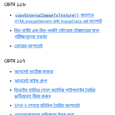
ক্রোম ১১৮
copyExternalImageToTexture()
ফাংশনে
HTMLImageElement এবং ImageData-এর সাপোর্ট
রিড-রাইট এবং রিড-অনলি স্টোরেজ টেক্সচারের জন্য
পরীক্ষামূলক সমর্থন
ভোরের আপডেট
ক্রোম ১১৭
আনসেট ভার্টেক্স বাফার
আনসেট বাইন্ড গ্রুপ
ডিভাইস হারিয়ে গেলে অ্যাসিঙ্ক পাইপলাইন তৈরির
ত্রুটিগুলো নীরব করুন
SPIR-V শেডার মডিউল তৈরির আপডেট