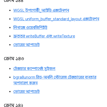
ক্রোম ১৪৪
WGSL উপগোষ্ঠী_আইডি এক্সটেনশন
WGSL uniform_buffer_standard_layout এক্সটেনশন
লিনাক্সে ওয়েবজিপিইউ
দ্রুততর writeBuffer এবং writeTexture
ভোরের আপডেট
ক্রোম ১৪৩
টেক্সচার কম্পোনেন্ট সুইজল
bgra8unorm রিড-অনলি স্টোরেজ টেক্সচারের ব্যবহার
অপসারণ করুন
ভোরের আপডেট
ক্রোম ১৪২