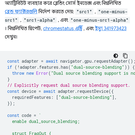
অ্যাট্রিবিউট ব্যবহার করে ব্লেন্ডিং সোর্স ইনডেক্স এবং নিম্নলিখিত
ব্লেন্ড ফ্যাক্টরগুলি
নির্দেশ করতে দেয়:
"src1"
,
"one-minus-
src1"
,
"src1-alpha"
, এবং
"one-minus-src1-alpha"
। নিম্নলিখিত স্নিপেট,
chromestatus এন্ট্রি
, এবং
ইস্যু 341973423
দেখুন।
const
adapter
=
await
navigator
.
gpu
.
requestAdapter
()
if
(
!
adapter
.
features
.
has
(
"dual-source-blending"
))
{
throw
new
Error
(
"Dual source blending support is n
}
// Explicitly request dual source blending support.
const
device
=
await
adapter
.
requestDevice
({
requiredFeatures
:
[
"dual-source-blending"
],
});
const
code
=
`
  enable dual_source_blending;
  struct FragOut {