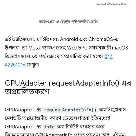
ম্যাকওএস-এ রেন্ডার পাইপলাইন তৈরি।
এই উন্নতিগুলো, যা ইতিমধ্যে Android এবং ChromeOS-এ
উপলব্ধ, তা Metal ব্যাকএন্ডসহ WebGPU সমর্থনকারী macOS
ডিভাইসগুলোতে পর্যায়ক্রমে সম্প্রসারিত করা হচ্ছে।
ইস্যু
42251016
দেখুন।
GPUAdapter
request
Adapter
Info(
) এর
অপ্রচলিতকরণ
GPUAdapter-এর
requestAdapterInfo()
অ্যাসিঙ্ক্রোনাস
মেথডটি অপ্রয়োজনীয়, কারণ ডেভেলপাররা ইতিমধ্যেই
GPUAdapter-এর
info
অ্যাট্রিবিউট ব্যবহার করে
সিঙ্ক্রোনাসভাবে GPUAdapterInfo পেতে পারেন। তাই, এই নন-