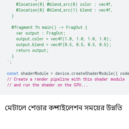
    @location(0) @blend_src(0) color : vec4f,
    @location(0) @blend_src(1) blend : vec4f,
  }
  @fragment fn main() -> FragOut {
    var output : FragOut;
    output.color = vec4f(1.0, 1.0, 1.0, 1.0);
    output.blend = vec4f(0.5, 0.5, 0.5, 0.5);
    return output;
  }
`
;
const
shaderModule
=
device
.
createShaderModule
({
cod
// Create a render pipeline with this shader module
// and run the shader on the GPU...
মেটালে শেডার কম্পাইলেশন সময়ের উন্নতি