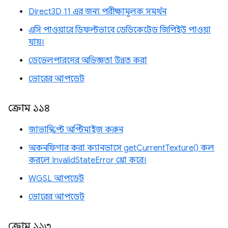
Direct3D 11 এর জন্য পরীক্ষামূলক সমর্থন
এসি পাওয়ারে ডিফল্টভাবে ডেডিকেটেড জিপিইউ পাওয়া
যায়।
ডেভেলপারদের অভিজ্ঞতা উন্নত করা
ভোরের আপডেট
ক্রোম ১১৪
জাভাস্ক্রিপ্ট অপ্টিমাইজ করুন
অকনফিগার করা ক্যানভাসে getCurrentTexture() কল
করলে InvalidStateError থ্রো করে।
WGSL আপডেট
ভোরের আপডেট
ক্রোম ১১৩