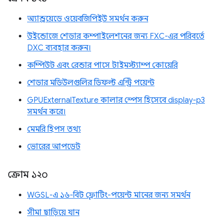
অ্যান্ড্রয়েডে ওয়েবজিপিইউ সমর্থন করুন
উইন্ডোজে শেডার কম্পাইলেশনের জন্য FXC-এর পরিবর্তে
DXC ব্যবহার করুন।
কম্পিউট এবং রেন্ডার পাসে টাইমস্ট্যাম্প কোয়েরি
শেডার মডিউলগুলির ডিফল্ট এন্ট্রি পয়েন্ট
GPUExternalTexture কালার স্পেস হিসেবে display-p3
সমর্থন করে।
মেমরি হিপস তথ্য
ভোরের আপডেট
ক্রোম ১২০
WGSL-এ ১৬-বিট ফ্লোটিং-পয়েন্ট মানের জন্য সমর্থন
সীমা ছাড়িয়ে যান