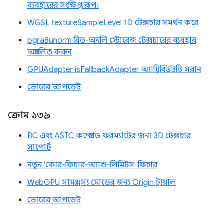
ব্যবহারের সংক্ষিপ্ত রূপ।
WGSL textureSampleLevel 1D টেক্সচার সমর্থন করে
bgra8unorm রিড-অনলি স্টোরেজ টেক্সচারের ব্যবহার
অপ্রচলিত করুন
GPUAdapter isFallbackAdapter অ্যাট্রিবিউটটি সরান
ভোরের আপডেট
ক্রোম ১৩৯
BC এবং ASTC কম্প্রেসড ফরম্যাটের জন্য 3D টেক্সচার
সাপোর্ট
নতুন 'কোর-ফিচার-অ্যান্ড-লিমিটস' ফিচার
WebGPU সামঞ্জস্য মোডের জন্য Origin ট্রায়াল
ভোরের আপডেট