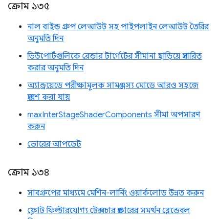
ক্রোম ১৩৫
নাল বাইন্ড গ্রুপ লেআউট সহ পাইপলাইন লেআউট তৈরির
অনুমতি দিন
ভিউপোর্টগুলিকে রেন্ডার টার্গেটের সীমানা ছাড়িয়ে প্রসারিত
করার অনুমতি দিন
অ্যান্ড্রয়েডে পরীক্ষামূলক সামঞ্জস্য মোডে আরও সহজে
প্রবেশ করা যায়
maxInterStageShaderComponents সীমা অপসারণ
করুন
ভোরের আপডেট
ক্রোম ১৩৪
সাবগ্রুপের মাধ্যমে মেশিন-লার্নিং ওয়ার্কলোড উন্নত করুন
ফ্লোট ফিল্টারযোগ্য টেক্সচার প্রকারের সমর্থন ব্লেন্ডেবল