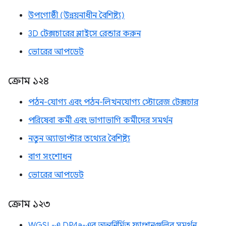
উপগোষ্ঠী (উন্নয়নাধীন বৈশিষ্ট্য)
3D টেক্সচারের স্লাইসে রেন্ডার করুন
ভোরের আপডেট
ক্রোম ১২৪
পঠন-যোগ্য এবং পঠন-লিখনযোগ্য স্টোরেজ টেক্সচার
পরিষেবা কর্মী এবং ভাগাভাগি কর্মীদের সমর্থন
নতুন অ্যাডাপ্টার তথ্যের বৈশিষ্ট্য
বাগ সংশোধন
ভোরের আপডেট
ক্রোম ১২৩
WGSL-এ DP4a-এর অন্তর্নির্মিত ফাংশনগুলির সমর্থন