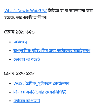
'What's New in WebGPU'
সিরিজে যা যা আলোচনা করা
হয়েছে, তার একটি তালিকা।
ক্রোম ১৪৯-১৫০
অবিলম্বে
ক্ষণস্থায়ী সংযুক্তিগুলির জন্য কঠোরতর যাচাইকরণ
ভোরের আপডেট
ক্রোম ১৪৭-১৪৮
WGSL রৈখিক_সূচীকরণ এক্সটেনশন
লিনাক্সে এনভিডিয়ার ওয়েবজিপিইউ
ভোরের আপডেট