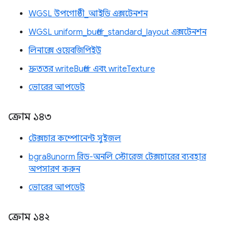
WGSL উপগোষ্ঠী_আইডি এক্সটেনশন
WGSL uniform_buffer_standard_layout এক্সটেনশন
লিনাক্সে ওয়েবজিপিইউ
দ্রুততর writeBuffer এবং writeTexture
ভোরের আপডেট
ক্রোম ১৪৩
টেক্সচার কম্পোনেন্ট সুইজল
bgra8unorm রিড-অনলি স্টোরেজ টেক্সচারের ব্যবহার
অপসারণ করুন
ভোরের আপডেট
ক্রোম ১৪২