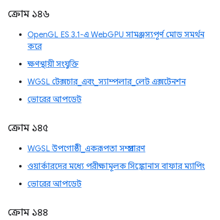
ক্রোম ১৪৬
OpenGL ES 3.1-এ WebGPU সামঞ্জস্যপূর্ণ মোড সমর্থন
করে
ক্ষণস্থায়ী সংযুক্তি
WGSL টেক্সচার_এবং_স্যাম্পলার_লেট এক্সটেনশন
ভোরের আপডেট
ক্রোম ১৪৫
WGSL উপগোষ্ঠী_একরূপতা সম্প্রসারণ
ওয়ার্কারদের মধ্যে পরীক্ষামূলক সিঙ্ক্রোনাস বাফার ম্যাপিং
ভোরের আপডেট
ক্রোম ১৪৪