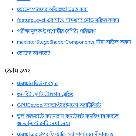
ডেভেলপারদের অভিজ্ঞতা উন্নত করা
featureLevel-এর সাথে সামঞ্জস্য মোড সক্রিয় করুন
পরীক্ষামূলক উপগোষ্ঠীর বৈশিষ্ট্য পরিষ্করণ
maxInterStageShaderComponents সীমা বাতিল করুন
ভোরের আপডেট
ক্রোম ১৩২
টেক্সচার ভিউ ব্যবহার
৩২-বিট ফ্লোট টেক্সচার ব্লেন্ডিং
GPUDevice অ্যাডাপ্টারইনফো অ্যাট্রিবিউট
ভুল ফরম্যাটে ক্যানভাস কনটেক্সট কনফিগার করলে
জাভাস্ক্রিপ্ট ত্রুটি দেখা দেয়।
টেক্সচারের উপর ফিল্টারিং স্যাম্পলারের সীমাবদ্ধতা