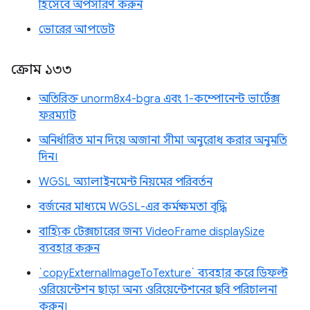
হিসেবে অপসারণ করুন
ভোরের আপডেট
ক্রোম ১৩৩
অতিরিক্ত unorm8x4-bgra এবং 1-কম্পোনেন্ট ভার্টেক্স
ফরম্যাট
অনির্ধারিত মান দিয়ে অজানা সীমা অনুরোধ করার অনুমতি
দিন।
WGSL অ্যালাইনমেন্ট নিয়মের পরিবর্তন
বর্জনের মাধ্যমে WGSL-এর কর্মক্ষমতা বৃদ্ধি
বাহ্যিক টেক্সচারের জন্য VideoFrame displaySize
ব্যবহার করুন
`copyExternalImageToTexture` ব্যবহার করে ডিফল্ট
ওরিয়েন্টেশন ছাড়া অন্য ওরিয়েন্টেশনের ছবি পরিচালনা
করুন।