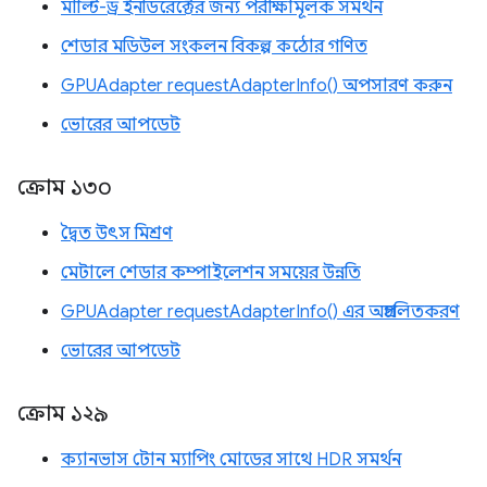
মাল্টি-ড্র ইনডিরেক্টের জন্য পরীক্ষামূলক সমর্থন
শেডার মডিউল সংকলন বিকল্প কঠোর গণিত
GPUAdapter requestAdapterInfo() অপসারণ করুন
ভোরের আপডেট
ক্রোম ১৩০
দ্বৈত উৎস মিশ্রণ
মেটালে শেডার কম্পাইলেশন সময়ের উন্নতি
GPUAdapter requestAdapterInfo() এর অপ্রচলিতকরণ
ভোরের আপডেট
ক্রোম ১২৯
ক্যানভাস টোন ম্যাপিং মোডের সাথে HDR সমর্থন