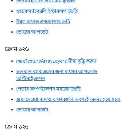
GPUAdapter তথ্য অ্যাট্রিবিউট
ওয়েবঅ্যাসেম্বলি ইন্টারঅপ উন্নতি
উন্নত কমান্ড এনকোডার ত্রুটি
ভোরের আপডেট
ক্রোম ১২৬
maxTextureArrayLayers সীমা বৃদ্ধি করুন
ভলকান ব্যাকএন্ডের জন্য বাফার আপলোড
অপ্টিমাইজেশন
শেডার কম্পাইলেশন সময়ের উন্নতি
জমা দেওয়া কমান্ড বাফারগুলি অবশ্যই অনন্য হতে হবে।
ভোরের আপডেট
ক্রোম ১২৫