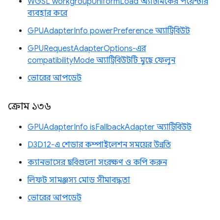
WGSL workgroupUniformLoad অ্যাটমিকের পয়েন্টার
ব্যবহার করে
GPUAdapterInfo powerPreference অ্যাট্রিবিউট
GPURequestAdapterOptions-এর
compatibilityMode অ্যাট্রিবিউটটি মুছে ফেলুন
ভোরের আপডেট
ক্রোম ১৩৬
GPUAdapterInfo isFallbackAdapter অ্যাট্রিবিউট
D3D12-এ শেডার কম্পাইলেশন সময়ের উন্নতি
ক্যানভাসের ছবিগুলো সংরক্ষণ ও কপি করুন
লিফট সামঞ্জস্য মোড সীমাবদ্ধতা
ভোরের আপডেট