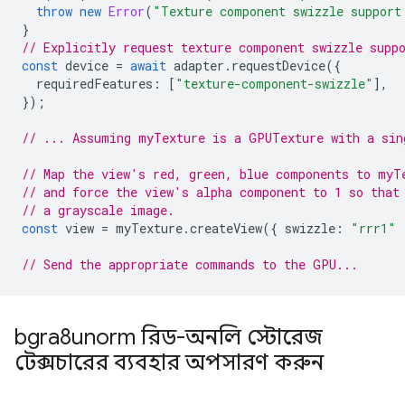
throw
new
Error
(
"Texture component swizzle support
}
// Explicitly request texture component swizzle supp
const
device
=
await
adapter
.
requestDevice
({
requiredFeatures
:
[
"texture-component-swizzle"
],
});
// ... Assuming myTexture is a GPUTexture with a sin
// Map the view's red, green, blue components to myT
// and force the view's alpha component to 1 so that
// a grayscale image.
const
view
=
myTexture
.
createView
({
swizzle
:
"rrr1"
// Send the appropriate commands to the GPU...
bgra8unorm রিড-অনলি স্টোরেজ
টেক্সচারের ব্যবহার অপসারণ করুন