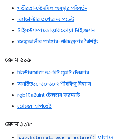
গভীরতা-স্টেনসিল অবস্থার পরিবর্তন
অ্যাডাপ্টার তথ্যের আপডেট
টাইমস্ট্যাম্প কোয়েরি কোয়ান্টাইজেশন
বসন্তকালীন পরিষ্কার-পরিচ্ছন্নতার বৈশিষ্ট্য
ক্রোম ১১৯
ফিল্টারযোগ্য ৩২-বিট ফ্লোট টেক্সচার
অগঠিত১০-১০-১০-২ শীর্ষবিন্দু বিন্যাস
rgb10a2uint টেক্সচার ফরম্যাট
ভোরের আপডেট
ক্রোম ১১৮
copyExternalImageToTexture()
ফাংশনে