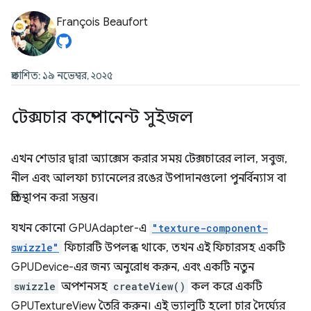
François Beaufort
প্রকাশিত: ১৯ নভেম্বর, ২০২৫
টেক্সচার কম্পোনেন্ট সুইজল
এখন শেডার দ্বারা অ্যাক্সেস করার সময় টেক্সচারের লাল, সবুজ,
নীল এবং আলফা চ্যানেলের রঙের উপাদানগুলো পুনর্বিন্যাস বা
প্রতিস্থাপন করা সম্ভব।
যখন কোনো GPUAdapter-এ
"texture-component-
swizzle"
ফিচারটি উপলব্ধ থাকে, তখন এই ফিচারসহ একটি
GPUDevice-এর জন্য অনুরোধ করুন, এবং একটি নতুন
swizzle
অপশনসহ
createView()
কল করে একটি
GPUTextureView তৈরি করুন। এই ভ্যালুটি হলো চার দৈর্ঘ্যের