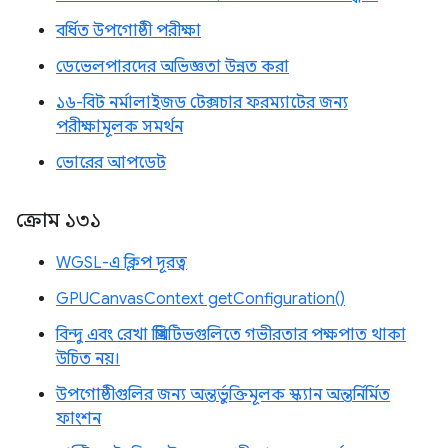
বর্ধিত উপগোষ্ঠী পরীক্ষা
ডেভেলপারদের অভিজ্ঞতা উন্নত করা
১৬-বিট নর্মালাইজড টেক্সচার ফরম্যাটের জন্য
পরীক্ষামূলক সমর্থন
ভোরের আপডেট
ক্রোম ১৩১
WGSL-এ ক্লিপ দূরত্ব
GPUCanvasContext getConfiguration()
বিন্দু এবং রেখা প্রিমিটিভগুলিতে গভীরতার পক্ষপাত থাকা
উচিত নয়।
উপগোষ্ঠীগুলির জন্য অন্তর্ভুক্তিমূলক স্ক্যান অন্তর্নির্মিত
ফাংশন