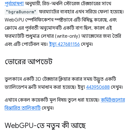
পূর্বঘোষণা
অনুযায়ী, রিড-অনলি স্টোরেজ টেক্সচারের সাথে
"bgra8unorm"
ফরম্যাটের ব্যবহার এখন সরিয়ে ফেলা হয়েছে।
WebGPU স্পেসিফিকেশন স্পষ্টভাবে এটি নিষিদ্ধ করেছে, এবং
ক্রোমে এর পূর্ববর্তী অনুমোদনটি একটি বাগ ছিল, কারণ এই
ফরম্যাটটি শুধুমাত্র লেখার (write-only) অ্যাক্সেসের জন্য তৈরি
এবং এটি পোর্টেবল নয়।
ইস্যু 427681156
দেখুন।
ভোরের আপডেট
ভুলকানে একটি 3D টেক্সচার ক্লিয়ার করার সময় উদ্ভূত একটি
ভ্যালিডেশন ত্রুটি সমাধান করা হয়েছে। ইস্যু
443950688
দেখুন।
এখানে কেবল কয়েকটি মূল বিষয় তুলে ধরা হয়েছে।
কমিটগুলোর
বিস্তারিত তালিকাটি
দেখুন।
Web
GPU-তে নতুন কী আছে