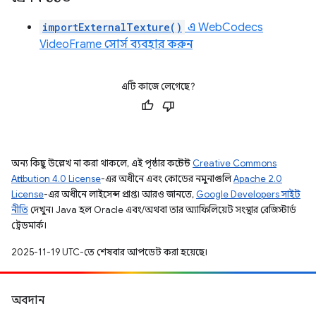
importExternalTexture()
এ WebCodecs
VideoFrame সোর্স ব্যবহার করুন
এটি কাজে লেগেছে?
অন্য কিছু উল্লেখ না করা থাকলে, এই পৃষ্ঠার কন্টেন্ট
Creative Commons
Attribution 4.0 License
-এর অধীনে এবং কোডের নমুনাগুলি
Apache 2.0
License
-এর অধীনে লাইসেন্স প্রাপ্ত। আরও জানতে,
Google Developers সাইট
নীতি
দেখুন। Java হল Oracle এবং/অথবা তার অ্যাফিলিয়েট সংস্থার রেজিস্টার্ড
ট্রেডমার্ক।
2025-11-19 UTC-তে শেষবার আপডেট করা হয়েছে।
অবদান