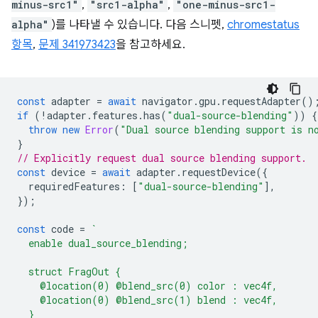
minus-src1"
,
"src1-alpha"
,
"one-minus-src1-
alpha"
)를 나타낼 수 있습니다. 다음 스니펫,
chromestatus
항목
,
문제 341973423
을 참고하세요.
const
adapter
=
await
navigator
.
gpu
.
requestAdapter
()
if
(
!
adapter
.
features
.
has
(
"dual-source-blending"
))
{
throw
new
Error
(
"Dual source blending support is n
}
// Explicitly request dual source blending support.
const
device
=
await
adapter
.
requestDevice
({
requiredFeatures
:
[
"dual-source-blending"
],
});
const
code
=
`
  enable dual_source_blending;
  struct FragOut {
    @location(0) @blend_src(0) color : vec4f,
    @location(0) @blend_src(1) blend : vec4f,
  }