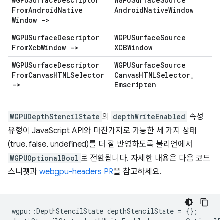
WGPUSurface
Descriptor
WGPUSurface
Source
From
Android
Native
Android
Native
Window
Window ->
WGPUSurface
Descriptor
WGPUSurface
Source
From
Xcb
Window ->
XCBWindow
WGPUSurface
Descriptor
WGPUSurface
Source
From
Canvas
HTMLSelector
Canvas
HTMLSelector
_
->
Emscripten
WGPUDepthStencilState
의
depthWriteEnabled
속성
유형이 JavaScript API와 마찬가지로 가능한 세 가지 상태
(true, false, undefined)를 더 잘 반영하도록 불리언에서
WGPUOptionalBool
로 전환됩니다. 자세한 내용은 다음 코드
스니펫과
webgpu-headers PR
을 참고하세요.
wgpu
::
DepthStencilState
depthStencilState
=
{};