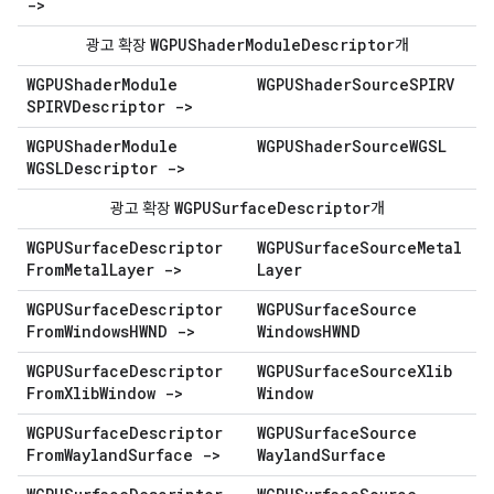
->
WGPUShader
Module
Descriptor
광고 확장
개
WGPUShader
Module
WGPUShader
Source
SPIRV
SPIRVDescriptor ->
WGPUShader
Module
WGPUShader
Source
WGSL
WGSLDescriptor ->
WGPUSurface
Descriptor
광고 확장
개
WGPUSurface
Descriptor
WGPUSurface
Source
Metal
From
Metal
Layer ->
Layer
WGPUSurface
Descriptor
WGPUSurface
Source
From
Windows
HWND ->
Windows
HWND
WGPUSurface
Descriptor
WGPUSurface
Source
Xlib
From
Xlib
Window ->
Window
WGPUSurface
Descriptor
WGPUSurface
Source
From
Wayland
Surface ->
Wayland
Surface