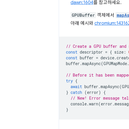
dawn:1604
를 참고하세요.
GPUBuffer
객체에서
mapA
아래 예시와
chromium:14316
// Create a GPU buffer and 
const
descriptor
=
{
size
:
const
buffer
=
device
.
creat
buffer
.
mapAsync
(
GPUMapMode
// Before it has been mappe
try
{
await
buffer
.
mapAsync
(
GPU
}
catch
(
error
)
{
// New! Error message tel
console
.
warn
(
error
.
messag
}