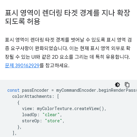
표시 영역이 렌더링 타겟 경계를 지나 확장
되도록 허용
표시 영역이 렌더링 타겟 경계를 벗어날 수 있도록 표시 영역 검
증 요구사항이 완화되었습니다. 이는 현재 표시 영역 외부로 확
장될 수 있는 UI와 같은 2D 요소를 그리는 데 특히 유용합니다.
문제 390162929
를 참고하세요.
const
passEncoder
=
myCommandEncoder
.
beginRenderPass
colorAttachments
:
[
{
view
:
myColorTexture
.
createView
(),
loadOp
:
"clear"
,
storeOp
:
"store"
,
},
],