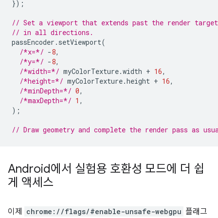
});
// Set a viewport that extends past the render targe
// in all directions.
passEncoder
.
setViewport
(
/*x=*/
-
8
,
/*y=*/
-
8
,
/*width=*/
myColorTexture
.
width
+
16
,
/*height=*/
myColorTexture
.
height
+
16
,
/*minDepth=*/
0
,
/*maxDepth=*/
1
,
);
// Draw geometry and complete the render pass as usu
Android에서 실험용 호환성 모드에 더 쉽
게 액세스
이제
chrome://flags/#enable-unsafe-webgpu
플래그