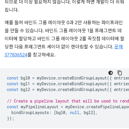
되므로 더 이상 필요하지 않습니다. 이렇게 하면 개발이 더 쉬워
집니다.
예를 들어 바인드 그룹 레이아웃 0과 2만 사용하는 파이프라인
을 만들 수 있습니다. 바인드 그룹 레이아웃 1을 프래그먼트 데
이터에 할당하고 바인드 그룹 레이아웃 2를 꼭짓점 데이터에 할
당한 다음 프래그먼트 셰이더 없이 렌더링할 수 있습니다.
문제
377836524
를 참고하세요.
const
bgl0
=
myDevice
.
createBindGroupLayout
({
entrie
const
bgl1
=
myDevice
.
createBindGroupLayout
({
entrie
const
bgl2
=
myDevice
.
createBindGroupLayout
({
entrie
// Create a pipeline layout that will be used to ren
const
myPipelineLayout
=
myDevice
.
createPipelineLayo
bindGroupLayouts
:
[
bgl0
,
null
,
bgl2
],
});