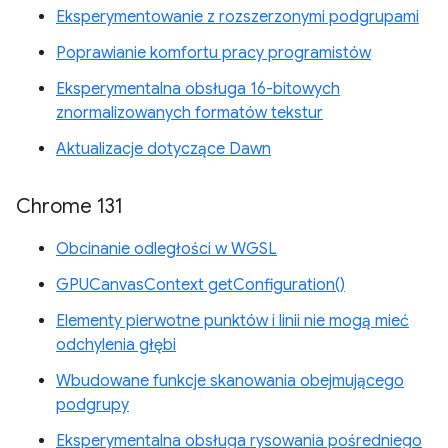
Eksperymentowanie z rozszerzonymi podgrupami
Poprawianie komfortu pracy programistów
Eksperymentalna obsługa 16-bitowych
znormalizowanych formatów tekstur
Aktualizacje dotyczące Dawn
Chrome 131
Obcinanie odległości w WGSL
GPUCanvasContext getConfiguration()
Elementy pierwotne punktów i linii nie mogą mieć
odchylenia głębi
Wbudowane funkcje skanowania obejmującego
podgrupy
Eksperymentalna obsługa rysowania pośredniego