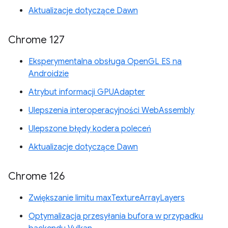
Aktualizacje dotyczące Dawn
Chrome 127
Eksperymentalna obsługa OpenGL ES na
Androidzie
Atrybut informacji GPUAdapter
Ulepszenia interoperacyjności WebAssembly
Ulepszone błędy kodera poleceń
Aktualizacje dotyczące Dawn
Chrome 126
Zwiększanie limitu maxTextureArrayLayers
Optymalizacja przesyłania bufora w przypadku