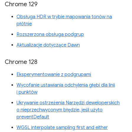
Chrome 129
Obsługa HDR w trybie mapowania tonów na
płótnie
Rozszerzona obsługa podgrup
Aktualizacje dotyczące Dawn
Chrome 128
Eksperymentowanie z podgrupami
Wycofanie ustawiania odchylenia głębi dla linii
i punktów
Ukrywanie ostrzeżenia Narzędzi deweloperskich
o nieprzechwyconym błędzie, jeśli użyto
preventDefault
WGSL interpolate sampling first and either