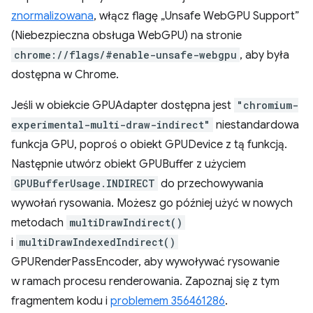
znormalizowana
, włącz flagę „Unsafe WebGPU Support”
(Niebezpieczna obsługa WebGPU) na stronie
chrome://flags/#enable-unsafe-webgpu
, aby była
dostępna w Chrome.
Jeśli w obiekcie GPUAdapter dostępna jest
"chromium-
experimental-multi-draw-indirect"
niestandardowa
funkcja GPU, poproś o obiekt GPUDevice z tą funkcją.
Następnie utwórz obiekt GPUBuffer z użyciem
GPUBufferUsage.INDIRECT
do przechowywania
wywołań rysowania. Możesz go później użyć w nowych
metodach
multiDrawIndirect()
i
multiDrawIndexedIndirect()
GPURenderPassEncoder, aby wywoływać rysowanie
w ramach procesu renderowania. Zapoznaj się z tym
fragmentem kodu i
problemem 356461286
.