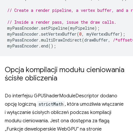
// Create a render pipeline, a vertex buffer, and a r
// Inside a render pass, issue the draw calls.
myPassEncoder
.
setPipeline
(
myPipeline
);
myPassEncoder
.
setVertexBuffer
(
0
,
myVertexBuffer
);
myPassEncoder
.
multiDrawIndirect
(
drawBuffer
,
/*offset
myPassEncoder
.
end
();
Opcja kompilacji modułu cieniowania
ścisłe obliczenia
Do interfejsu GPUShaderModuleDescriptor dodano
opcję logiczną
strictMath
, która umożliwia włączanie
i wyłączanie ścisłych obliczeń podczas kompilacji
modułu cieniowania. Jest ona dostępna za flagą
„Funkcje deweloperskie WebGPU” na stronie