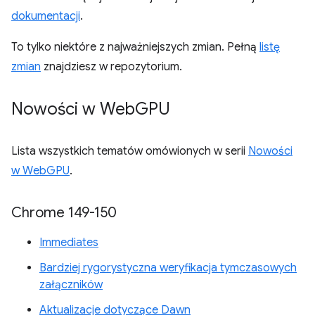
dokumentacji
.
To tylko niektóre z najważniejszych zmian. Pełną
listę
zmian
znajdziesz w repozytorium.
Nowości w Web
GPU
Lista wszystkich tematów omówionych w serii
Nowości
w WebGPU
.
Chrome 149-150
Immediates
Bardziej rygorystyczna weryfikacja tymczasowych
załączników
Aktualizacje dotyczące Dawn