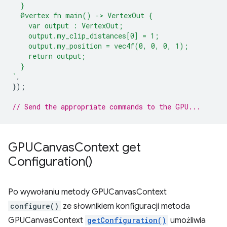
  }
  @vertex fn main() -> VertexOut {
    var output : VertexOut;
    output.my_clip_distances[0] = 1;
    output.my_position = vec4f(0, 0, 0, 1);
    return output;
  }
`
,
});
// Send the appropriate commands to the GPU...
GPUCanvas
Context
get
Configuration(
)
Po wywołaniu metody GPUCanvasContext
configure()
ze słownikiem konfiguracji metoda
GPUCanvasContext
getConfiguration()
umożliwia