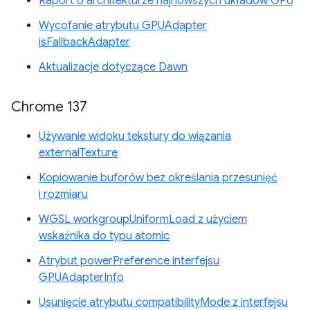
Raport o architekturze najnowszych układów GPU
Wycofanie atrybutu GPUAdapter
isFallbackAdapter
Aktualizacje dotyczące Dawn
Chrome 137
Używanie widoku tekstury do wiązania
externalTexture
Kopiowanie buforów bez określania przesunięć
i rozmiaru
WGSL workgroupUniformLoad z użyciem
wskaźnika do typu atomic
Atrybut powerPreference interfejsu
GPUAdapterInfo
Usunięcie atrybutu compatibilityMode z interfejsu