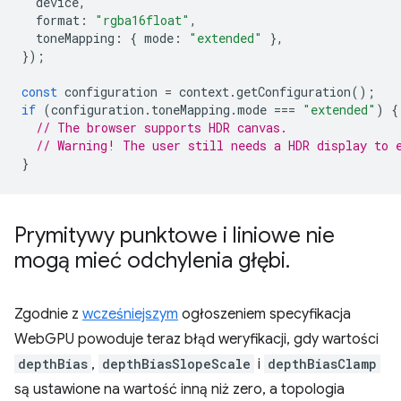
device
,
format
:
"rgba16float"
,
toneMapping
:
{
mode
:
"extended"
},
});
const
configuration
=
context
.
getConfiguration
();
if
(
configuration
.
toneMapping
.
mode
===
"extended"
)
{
// The browser supports HDR canvas.
// Warning! The user still needs a HDR display to 
}
Prymitywy punktowe i liniowe nie
mogą mieć odchylenia głębi
.
Zgodnie z
wcześniejszym
ogłoszeniem specyfikacja
WebGPU powoduje teraz błąd weryfikacji, gdy wartości
depthBias
,
depthBiasSlopeScale
i
depthBiasClamp
są ustawione na wartość inną niż zero, a topologia