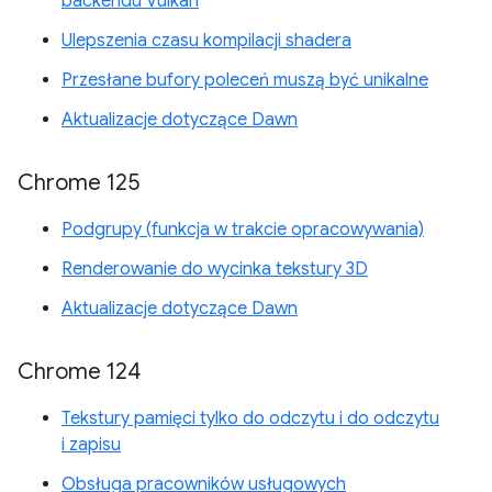
backendu Vulkan
Ulepszenia czasu kompilacji shadera
Przesłane bufory poleceń muszą być unikalne
Aktualizacje dotyczące Dawn
Chrome 125
Podgrupy (funkcja w trakcie opracowywania)
Renderowanie do wycinka tekstury 3D
Aktualizacje dotyczące Dawn
Chrome 124
Tekstury pamięci tylko do odczytu i do odczytu
i zapisu
Obsługa pracowników usługowych