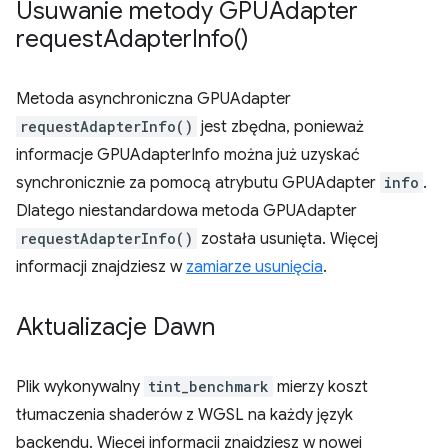
Usuwanie metody GPUAdapter
request
Adapter
Info(
)
Metoda asynchroniczna GPUAdapter
requestAdapterInfo()
jest zbędna, ponieważ
informacje GPUAdapterInfo można już uzyskać
synchronicznie za pomocą atrybutu GPUAdapter
info
.
Dlatego niestandardowa metoda GPUAdapter
requestAdapterInfo()
została usunięta. Więcej
informacji znajdziesz w
zamiarze usunięcia
.
Aktualizacje Dawn
Plik wykonywalny
tint_benchmark
mierzy koszt
tłumaczenia shaderów z WGSL na każdy język
backendu. Więcej informacji znajdziesz w nowej