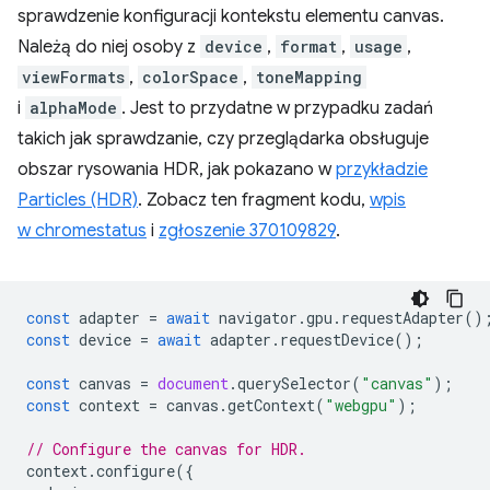
sprawdzenie konfiguracji kontekstu elementu canvas.
Należą do niej osoby z
device
,
format
,
usage
,
viewFormats
,
colorSpace
,
toneMapping
i
alphaMode
. Jest to przydatne w przypadku zadań
takich jak sprawdzanie, czy przeglądarka obsługuje
obszar rysowania HDR, jak pokazano w
przykładzie
Particles (HDR)
. Zobacz ten fragment kodu,
wpis
w chromestatus
i
zgłoszenie 370109829
.
const
adapter
=
await
navigator
.
gpu
.
requestAdapter
()
const
device
=
await
adapter
.
requestDevice
();
const
canvas
=
document
.
querySelector
(
"canvas"
);
const
context
=
canvas
.
getContext
(
"webgpu"
);
// Configure the canvas for HDR.
context
.
configure
({