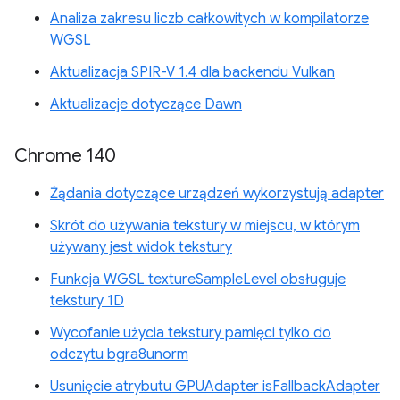
Analiza zakresu liczb całkowitych w kompilatorze
WGSL
Aktualizacja SPIR-V 1.4 dla backendu Vulkan
Aktualizacje dotyczące Dawn
Chrome 140
Żądania dotyczące urządzeń wykorzystują adapter
Skrót do używania tekstury w miejscu, w którym
używany jest widok tekstury
Funkcja WGSL textureSampleLevel obsługuje
tekstury 1D
Wycofanie użycia tekstury pamięci tylko do
odczytu bgra8unorm
Usunięcie atrybutu GPUAdapter isFallbackAdapter