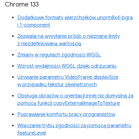
Chrome 133
Dodatkowe formaty wierzchołków unorm8x4-bgra
i 1-component
Zezwalaj na wysyłanie próśb o nieznane limity
z niezdefiniowaną wartością
Zmiany w regułach zgodności WGSL
Wzrost wydajności WGSL dzięki odrzucaniu
Używanie parametru VideoFrame displaySize
w przypadku tekstur zewnętrznych
Obsługa obrazów o orientacji innej niż domyślna za
pomocą funkcji copyExternalImageToTexture
Poprawianie komfortu pracy programistów
Włączanie trybu zgodności za pomocą parametru
featureLevel