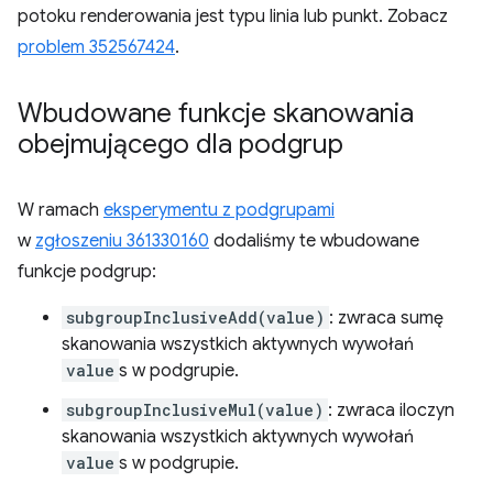
potoku renderowania jest typu linia lub punkt. Zobacz
problem 352567424
.
Wbudowane funkcje skanowania
obejmującego dla podgrup
W ramach
eksperymentu z podgrupami
w
zgłoszeniu 361330160
dodaliśmy te wbudowane
funkcje podgrup:
subgroupInclusiveAdd(value)
: zwraca sumę
skanowania wszystkich aktywnych wywołań
value
s w podgrupie.
subgroupInclusiveMul(value)
: zwraca iloczyn
skanowania wszystkich aktywnych wywołań
value
s w podgrupie.