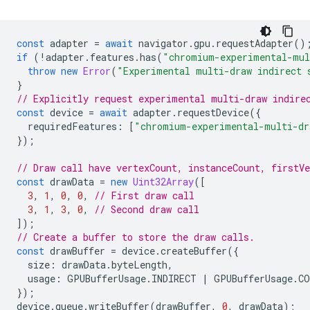
const
adapter
=
await
navigator
.
gpu
.
requestAdapter
()
if
(
!
adapter
.
features
.
has
(
"chromium-experimental-mul
throw
new
Error
(
"Experimental multi-draw indirect 
}
// Explicitly request experimental multi-draw indire
const
device
=
await
adapter
.
requestDevice
({
requiredFeatures
:
[
"chromium-experimental-multi-dr
});
// Draw call have vertexCount, instanceCount, firstV
const
drawData
=
new
Uint32Array
([
3
,
1
,
0
,
0
,
// First draw call
3
,
1
,
3
,
0
,
// Second draw call
]);
// Create a buffer to store the draw calls.
const
drawBuffer
=
device
.
createBuffer
({
size
:
drawData
.
byteLength
,
usage
:
GPUBufferUsage
.
INDIRECT
|
GPUBufferUsage
.
CO
});
device
.
queue
.
writeBuffer
(
drawBuffer
,
0
,
drawData
);