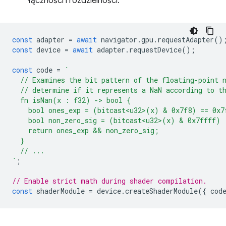
łączności i rozdzielności.
const
adapter
=
await
navigator
.
gpu
.
requestAdapter
()
const
device
=
await
adapter
.
requestDevice
();
const
code
=
`
  // Examines the bit pattern of the floating-point 
  // determine if it represents a NaN according to t
  fn isNan(x : f32) -> bool {
    bool ones_exp = (bitcast<u32>(x) & 0x7f8) == 0x7
    bool non_zero_sig = (bitcast<u32>(x) & 0x7ffff) 
    return ones_exp && non_zero_sig;
  }
  // ...
`
;
// Enable strict math during shader compilation.
const
shaderModule
=
device
.
createShaderModule
({
cod