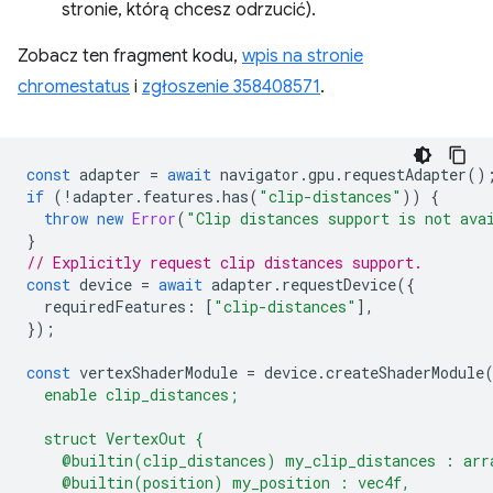
stronie, którą chcesz odrzucić).
Zobacz ten fragment kodu,
wpis na stronie
chromestatus
i
zgłoszenie 358408571
.
const
adapter
=
await
navigator
.
gpu
.
requestAdapter
()
if
(
!
adapter
.
features
.
has
(
"clip-distances"
))
{
throw
new
Error
(
"Clip distances support is not ava
}
// Explicitly request clip distances support.
const
device
=
await
adapter
.
requestDevice
({
requiredFeatures
:
[
"clip-distances"
],
});
const
vertexShaderModule
=
device
.
createShaderModule
  enable clip_distances;
  struct VertexOut {
    @builtin(clip_distances) my_clip_distances : arr
    @builtin(position) my_position : vec4f,