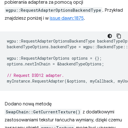
pobierania adaptera za pomocą opcji
wgpu::RequestAdapterOptionsBackendType
. Przykład
znajdziesz poniżej i w
issue dawn:1875
.
wgpu
::
RequestAdapterOptionsBackendType
backendTypeOp
backendTypeOptions
.
backendType
=
wgpu
::
BackendType
::
wgpu
::
RequestAdapterOptions
options
=
{};
options
.
nextInChain
=
&
backendTypeOptions
;
// Request D3D12 adapter.
myInstance
.
RequestAdapter
(
&
options
,
myCallback
,
myUs
Dodano nową metodę
SwapChain::GetCurrentTexture()
z dodatkowymi
zastosowaniami tekstur łańcucha wymiany, dzięki czemu
wgpu::Texture