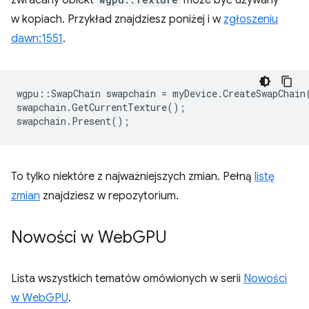
zwracany obiekt
może być używany
w kopiach. Przykład znajdziesz poniżej i w
zgłoszeniu
dawn:1551
.
wgpu
::
SwapChain
swapchain
=
myDevice
.
CreateSwapChain
swapchain
.
GetCurrentTexture
();
swapchain
.
Present
();
To tylko niektóre z najważniejszych zmian. Pełną
listę
zmian
znajdziesz w repozytorium.
Nowości w Web
GPU
Lista wszystkich tematów omówionych w serii
Nowości
w WebGPU
.