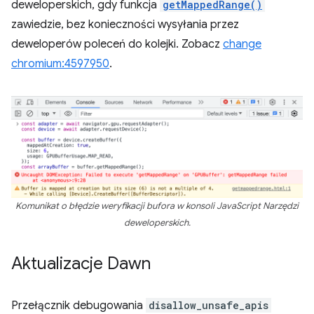
deweloperskich, gdy funkcja
getMappedRange()
zawiedzie, bez konieczności wysyłania przez
deweloperów poleceń do kolejki. Zobacz
change
chromium:4597950
.
Komunikat o błędzie weryfikacji bufora w konsoli JavaScript Narzędzi
deweloperskich.
Aktualizacje Dawn
Przełącznik debugowania
disallow_unsafe_apis