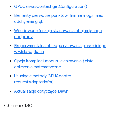
GPUCanvasContext getConfiguration()
Elementy pierwotne punktów i linii nie mogą mieć
odchylenia głębi
Wbudowane funkcje skanowania obejmującego
podgrupy
Eksperymentalna obsługa rysowania pośredniego
w wielu wątkach
Opcja kompilacji modułu cieniowania ścisłe
obliczenia matematyczne
Usunięcie metody GPUAdapter
requestAdapterInfo()
Aktualizacje dotyczące Dawn
Chrome 130