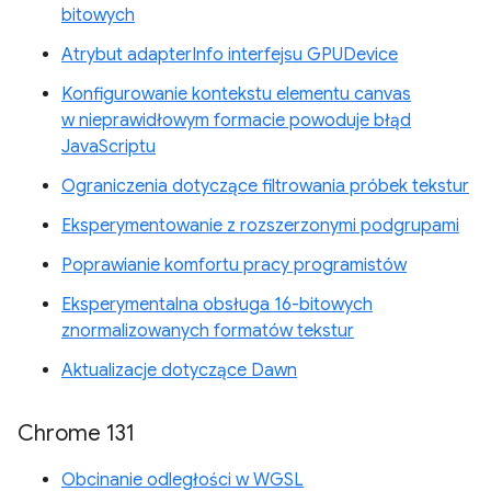
bitowych
Atrybut adapterInfo interfejsu GPUDevice
Konfigurowanie kontekstu elementu canvas
w nieprawidłowym formacie powoduje błąd
JavaScriptu
Ograniczenia dotyczące filtrowania próbek tekstur
Eksperymentowanie z rozszerzonymi podgrupami
Poprawianie komfortu pracy programistów
Eksperymentalna obsługa 16-bitowych
znormalizowanych formatów tekstur
Aktualizacje dotyczące Dawn
Chrome 131
Obcinanie odległości w WGSL