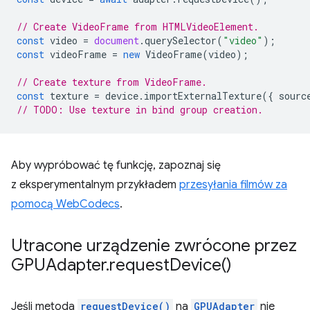
// Create VideoFrame from HTMLVideoElement.
const
video
=
document
.
querySelector
(
"video"
);
const
videoFrame
=
new
VideoFrame
(
video
);
// Create texture from VideoFrame.
const
texture
=
device
.
importExternalTexture
({
sourc
// TODO: Use texture in bind group creation.
Aby wypróbować tę funkcję, zapoznaj się
z eksperymentalnym przykładem
przesyłania filmów za
pomocą WebCodecs
.
Utracone urządzenie zwrócone przez
GPUAdapter
.
request
Device(
)
Jeśli metoda
requestDevice()
na
GPUAdapter
nie