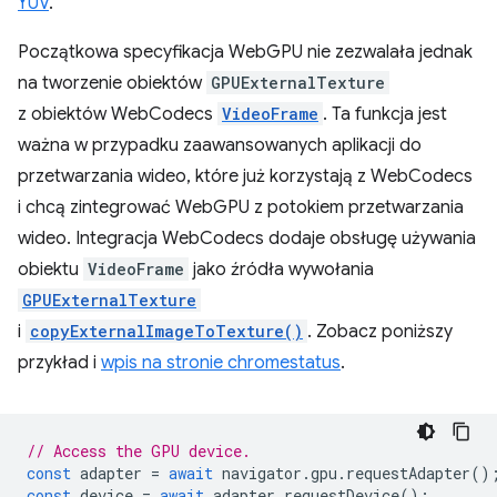
YUV
.
Początkowa specyfikacja WebGPU nie zezwalała jednak
na tworzenie obiektów
GPUExternalTexture
z obiektów WebCodecs
VideoFrame
. Ta funkcja jest
ważna w przypadku zaawansowanych aplikacji do
przetwarzania wideo, które już korzystają z WebCodecs
i chcą zintegrować WebGPU z potokiem przetwarzania
wideo. Integracja WebCodecs dodaje obsługę używania
obiektu
VideoFrame
jako źródła wywołania
GPUExternalTexture
i
copyExternalImageToTexture()
. Zobacz poniższy
przykład i
wpis na stronie chromestatus
.
// Access the GPU device.
const
adapter
=
await
navigator
.
gpu
.
requestAdapter
()
const
device
=
await
adapter
.
requestDevice
();