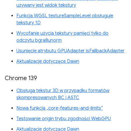
używany jest widok tekstury
Funkcja WGSL textureSampleLevel obsługuje
tekstury 1D
Wycofanie użycia tekstury pamięci tylko do
odczytu bgra8unorm
Usunięcie atrybutu GPUAdapter isFallbackAdapter
Aktualizacje dotyczące Dawn
Chrome 139
Obsługa tekstur 3D w przypadku formatów
skompresowanych BC i ASTC
Nowa funkcja „core-features-and-limits”
Testowanie origin trybu zgodności WebGPU
Aktualizacje dotyczące Dawn