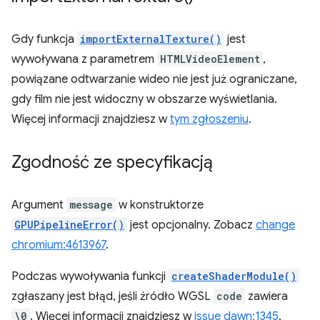
Gdy funkcja
importExternalTexture()
jest
wywoływana z parametrem
HTMLVideoElement
,
powiązane odtwarzanie wideo nie jest już ograniczane,
gdy film nie jest widoczny w obszarze wyświetlania.
Więcej informacji znajdziesz w
tym zgłoszeniu
.
Zgodność ze specyfikacją
Argument
message
w konstruktorze
GPUPipelineError()
jest opcjonalny. Zobacz
change
chromium:4613967
.
Podczas wywoływania funkcji
createShaderModule()
zgłaszany jest błąd, jeśli źródło WGSL
code
zawiera
\0
. Więcej informacji znajdziesz w
issue dawn:1345
.