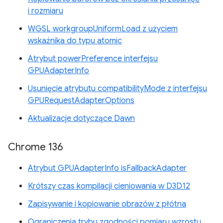
i rozmiaru
WGSL workgroupUniformLoad z użyciem
wskaźnika do typu atomic
Atrybut powerPreference interfejsu
GPUAdapterInfo
Usunięcie atrybutu compatibilityMode z interfejsu
GPURequestAdapterOptions
Aktualizacje dotyczące Dawn
Chrome 136
Atrybut GPUAdapterInfo isFallbackAdapter
Krótszy czas kompilacji cieniowania w D3D12
Zapisywanie i kopiowanie obrazów z płótna
Ograniczenia trybu zgodności pomiaru wzrostu