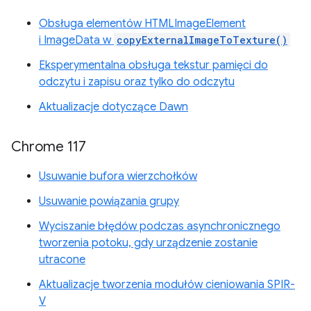
Obsługa elementów HTMLImageElement
i ImageData w
copyExternalImageToTexture()
Eksperymentalna obsługa tekstur pamięci do
odczytu i zapisu oraz tylko do odczytu
Aktualizacje dotyczące Dawn
Chrome 117
Usuwanie bufora wierzchołków
Usuwanie powiązania grupy
Wyciszanie błędów podczas asynchronicznego
tworzenia potoku, gdy urządzenie zostanie
utracone
Aktualizacje tworzenia modułów cieniowania SPIR-
V