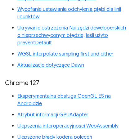
Wycofanie ustawiania odchylenia głębi dla linii
i punktów
Ukrywanie ostrzeżenia Narzędzi deweloperskich
o nieprzechwyconym błędzie, jeśli użyto
preventDefault
WGSL interpolate sampling first and either
Aktualizacje dotyczące Dawn
Chrome 127
Eksperymentalna obsługa OpenGL ES na
Androidzie
Atrybut informacji GPUAdapter
Ulepszenia interoperacyjności WebAssembly
Ulepszone błędy kodera poleceń