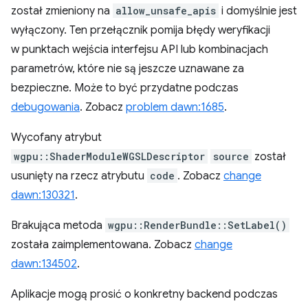
został zmieniony na
allow_unsafe_apis
i domyślnie jest
wyłączony. Ten przełącznik pomija błędy weryfikacji
w punktach wejścia interfejsu API lub kombinacjach
parametrów, które nie są jeszcze uznawane za
bezpieczne. Może to być przydatne podczas
debugowania
. Zobacz
problem dawn:1685
.
Wycofany atrybut
wgpu::ShaderModuleWGSLDescriptor
source
został
usunięty na rzecz atrybutu
code
. Zobacz
change
dawn:130321
.
Brakująca metoda
wgpu::RenderBundle::SetLabel()
została zaimplementowana. Zobacz
change
dawn:134502
.
Aplikacje mogą prosić o konkretny backend podczas