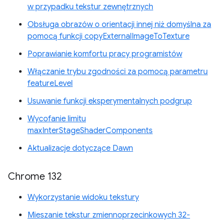
w przypadku tekstur zewnętrznych
Obsługa obrazów o orientacji innej niż domyślna za
pomocą funkcji copyExternalImageToTexture
Poprawianie komfortu pracy programistów
Włączanie trybu zgodności za pomocą parametru
featureLevel
Usuwanie funkcji eksperymentalnych podgrup
Wycofanie limitu
maxInterStageShaderComponents
Aktualizacje dotyczące Dawn
Chrome 132
Wykorzystanie widoku tekstury
Mieszanie tekstur zmiennoprzecinkowych 32-