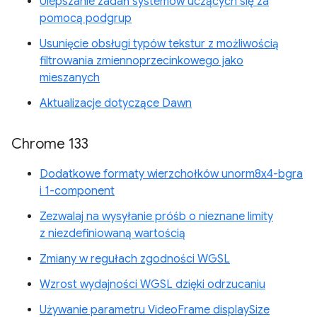
Ulepszanie zadań systemów uczących się za
pomocą podgrup
Usunięcie obsługi typów tekstur z możliwością
filtrowania zmiennoprzecinkowego jako
mieszanych
Aktualizacje dotyczące Dawn
Chrome 133
Dodatkowe formaty wierzchołków unorm8x4-bgra
i 1-component
Zezwalaj na wysyłanie próśb o nieznane limity
z niezdefiniowaną wartością
Zmiany w regułach zgodności WGSL
Wzrost wydajności WGSL dzięki odrzucaniu
Używanie parametru VideoFrame displaySize