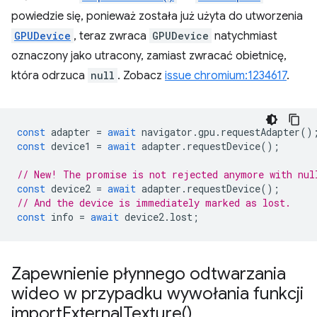
powiedzie się, ponieważ została już użyta do utworzenia
GPUDevice
, teraz zwraca
GPUDevice
natychmiast
oznaczony jako utracony, zamiast zwracać obietnicę,
która odrzuca
null
. Zobacz
issue chromium:1234617
.
const
adapter
=
await
navigator
.
gpu
.
requestAdapter
()
const
device1
=
await
adapter
.
requestDevice
();
// New! The promise is not rejected anymore with nul
const
device2
=
await
adapter
.
requestDevice
();
// And the device is immediately marked as lost.
const
info
=
await
device2
.
lost
;
Zapewnienie płynnego odtwarzania
wideo w przypadku wywołania funkcji
import
External
Texture(
)