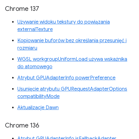
Chrome 137
Używanie widoku tekstury do powiązania
externalTexture
Kopiowanie buforów bez określania przesunięć i
rozmiaru
WGSL workgroupUniformLoad używa wskaźnika
do atomowego
Atrybut GPUAdapterInfo powerPreference
Usunięcie atrybutu GPURequestAdapterOptions
compatibilityMode
Aktualizacje Dawn
Chrome 136
Atrybut GPUAdapterInfo isFallbackAdapter