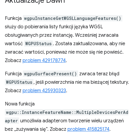
Aktualizacje Dawn
Funkcja
wgpuInstanceGetWGSLLanguageFeatures()
służy do pobierania listy funkcji języka WGSL
obsługiwanych przez instancję. Wcześniej zwracała
wartość
WGPUStatus
. Została zaktualizowana, aby nie
zwracać wartości, ponieważ nie może się nie powieść.
Zobacz
problem 429178774
.
Funkcja
wgpuSurfacePresent()
zwraca teraz błąd
WGPUStatus
, jeśli powierzchnia nie ma bieżącej tekstury.
Zobacz
problem 425930323
.
Nowa funkcja
wgpu::InstanceFeatureName::MultipleDevicesPerAd
apter
umożliwia adapterom tworzenie wielu urządzeń
bez „zużywania się”. Zobacz
problem 415825174
.