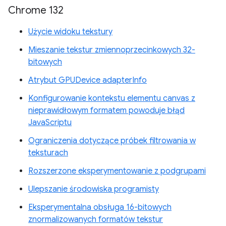
Chrome 132
Użycie widoku tekstury
Mieszanie tekstur zmiennoprzecinkowych 32-
bitowych
Atrybut GPUDevice adapterInfo
Konfigurowanie kontekstu elementu canvas z
nieprawidłowym formatem powoduje błąd
JavaScriptu
Ograniczenia dotyczące próbek filtrowania w
teksturach
Rozszerzone eksperymentowanie z podgrupami
Ulepszanie środowiska programisty
Eksperymentalna obsługa 16-bitowych
znormalizowanych formatów tekstur