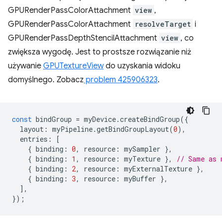
GPURenderPassColorAttachment
view
,
GPURenderPassColorAttachment
resolveTarget
i
GPURenderPassDepthStencilAttachment
view
, co
zwiększa wygodę. Jest to prostsze rozwiązanie niż
używanie
GPUTextureView
do uzyskania widoku
domyślnego. Zobacz
problem 425906323
.
const
bindGroup
=
myDevice
.
createBindGroup
({
layout
:
myPipeline
.
getBindGroupLayout
(
0
),
entries
:
[
{
binding
:
0
,
resource
:
mySampler
},
{
binding
:
1
,
resource
:
myTexture
},
// Same as 
{
binding
:
2
,
resource
:
myExternalTexture
},
{
binding
:
3
,
resource
:
myBuffer
},
],
});