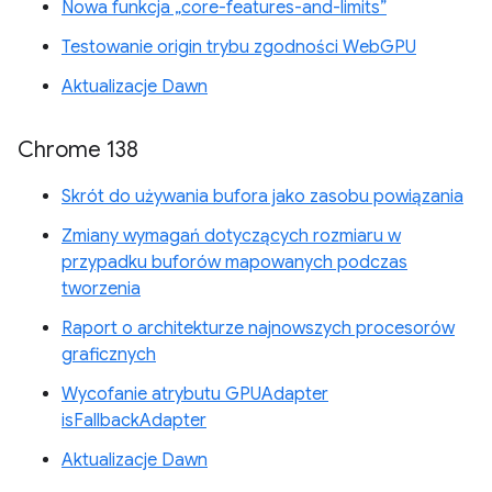
Nowa funkcja „core-features-and-limits”
Testowanie origin trybu zgodności WebGPU
Aktualizacje Dawn
Chrome 138
Skrót do używania bufora jako zasobu powiązania
Zmiany wymagań dotyczących rozmiaru w
przypadku buforów mapowanych podczas
tworzenia
Raport o architekturze najnowszych procesorów
graficznych
Wycofanie atrybutu GPUAdapter
isFallbackAdapter
Aktualizacje Dawn