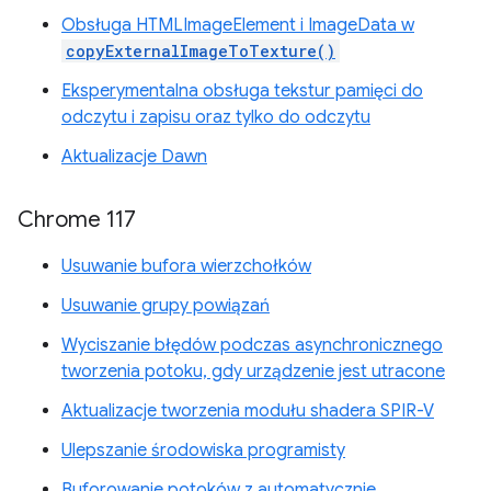
Obsługa HTMLImageElement i ImageData w
copyExternalImageToTexture()
Eksperymentalna obsługa tekstur pamięci do
odczytu i zapisu oraz tylko do odczytu
Aktualizacje Dawn
Chrome 117
Usuwanie bufora wierzchołków
Usuwanie grupy powiązań
Wyciszanie błędów podczas asynchronicznego
tworzenia potoku, gdy urządzenie jest utracone
Aktualizacje tworzenia modułu shadera SPIR-V
Ulepszanie środowiska programisty
Buforowanie potoków z automatycznie