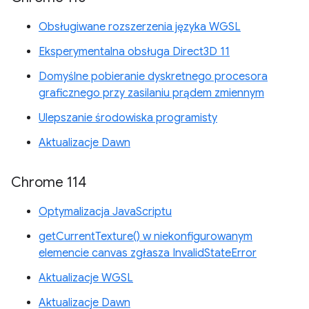
Obsługiwane rozszerzenia języka WGSL
Eksperymentalna obsługa Direct3D 11
Domyślne pobieranie dyskretnego procesora
graficznego przy zasilaniu prądem zmiennym
Ulepszanie środowiska programisty
Aktualizacje Dawn
Chrome 114
Optymalizacja JavaScriptu
getCurrentTexture() w niekonfigurowanym
elemencie canvas zgłasza InvalidStateError
Aktualizacje WGSL
Aktualizacje Dawn