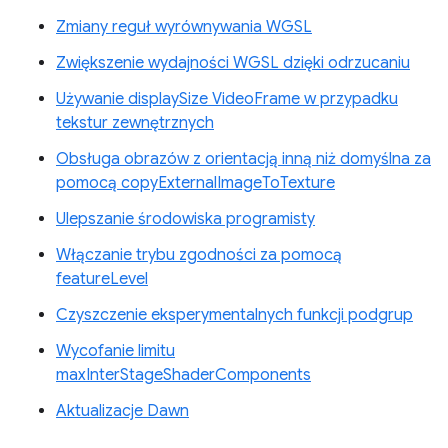
Zmiany reguł wyrównywania WGSL
Zwiększenie wydajności WGSL dzięki odrzucaniu
Używanie displaySize VideoFrame w przypadku
tekstur zewnętrznych
Obsługa obrazów z orientacją inną niż domyślna za
pomocą copyExternalImageToTexture
Ulepszanie środowiska programisty
Włączanie trybu zgodności za pomocą
featureLevel
Czyszczenie eksperymentalnych funkcji podgrup
Wycofanie limitu
maxInterStageShaderComponents
Aktualizacje Dawn