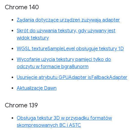
Chrome 140
Żądania dotyczące urządzeń zużywają adapter
Skrót do używania tekstury, gdy używany jest
widok tekstury
WGSL textureSampleLevel obsługuje tekstury 1D
Wycofanie użycia tekstury pamięci tylko do
odczytu w formacie bgra8unorm
Usunięcie atrybutu GPUAdapter isFallbackAdapter
Aktualizacje Dawn
Chrome 139
Obsługa tekstur 3D w przypadku formatów
skompresowanych BC i ASTC