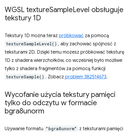
WGSL texture
Sample
Level obsługuje
tekstury 1D
Tekstury 1D można teraz
próbkować
za pomocą
textureSampleLevel()
, aby zachować spójność z
teksturami 2D. Dzięki temu możesz próbkować teksturę
1D z shadera wierzchołków, co wcześniej było możliwe
tylko z shadera fragmentów za pomocą funkcji
textureSample()
. Zobacz
problem 382514673
.
Wycofanie użycia tekstury pamięci
tylko do odczytu w formacie
bgra8unorm
Używanie formatu
"bgra8unorm"
z teksturami pamięci