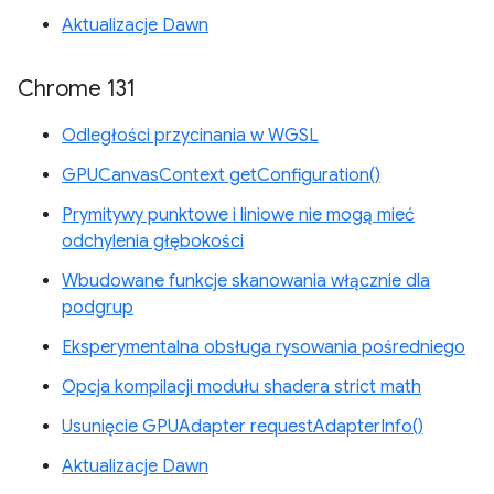
Aktualizacje Dawn
Chrome 131
Odległości przycinania w WGSL
GPUCanvasContext getConfiguration()
Prymitywy punktowe i liniowe nie mogą mieć
odchylenia głębokości
Wbudowane funkcje skanowania włącznie dla
podgrup
Eksperymentalna obsługa rysowania pośredniego
Opcja kompilacji modułu shadera strict math
Usunięcie GPUAdapter requestAdapterInfo()
Aktualizacje Dawn