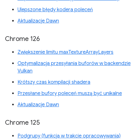
Ulepszone błędy kodera poleceń
Aktualizacje Dawn
Chrome 126
Zwiększenie limitu maxTextureArrayLayers
Optymalizacja przesyłania buforów w backendzie
Vulkan
Krótszy czas kompilacji shadera
Przesłane bufory poleceń muszą być unikalne
Aktualizacje Dawn
Chrome 125
Podgrupy (funkcja w trakcie opracowywania)