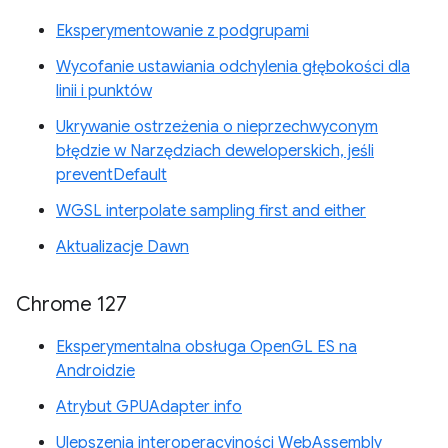
Eksperymentowanie z podgrupami
Wycofanie ustawiania odchylenia głębokości dla
linii i punktów
Ukrywanie ostrzeżenia o nieprzechwyconym
błędzie w Narzędziach deweloperskich, jeśli
preventDefault
WGSL interpolate sampling first and either
Aktualizacje Dawn
Chrome 127
Eksperymentalna obsługa OpenGL ES na
Androidzie
Atrybut GPUAdapter info
Ulepszenia interoperacyjności WebAssembly