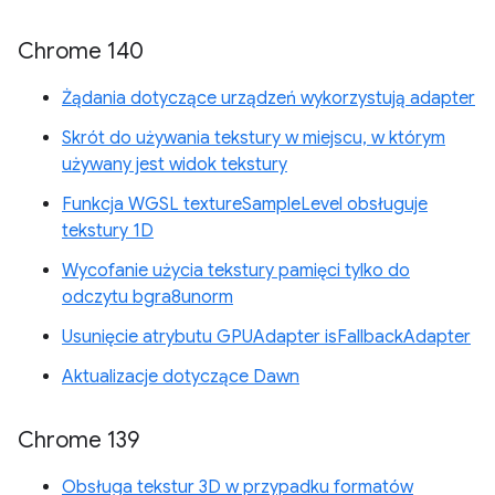
Chrome 140
Żądania dotyczące urządzeń wykorzystują adapter
Skrót do używania tekstury w miejscu, w którym
używany jest widok tekstury
Funkcja WGSL textureSampleLevel obsługuje
tekstury 1D
Wycofanie użycia tekstury pamięci tylko do
odczytu bgra8unorm
Usunięcie atrybutu GPUAdapter isFallbackAdapter
Aktualizacje dotyczące Dawn
Chrome 139
Obsługa tekstur 3D w przypadku formatów