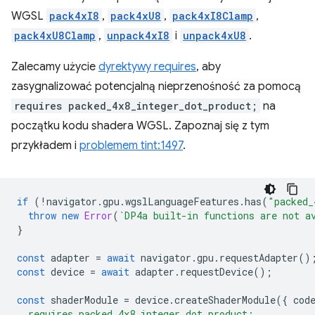
WGSL
pack4xI8
,
pack4xU8
,
pack4xI8Clamp
,
pack4xU8Clamp
,
unpack4xI8
i
unpack4xU8
.
Zalecamy użycie
dyrektywy requires
, aby
zasygnalizować potencjalną nieprzenośność za pomocą
requires packed_4x8_integer_dot_product;
na
początku kodu shadera WGSL. Zapoznaj się z tym
przykładem i
problemem tint:1497
.
if
(
!
navigator
.
gpu
.
wgslLanguageFeatures
.
has
(
"packed_
throw
new
Error
(
`DP4a built-in functions are not a
}
const
adapter
=
await
navigator
.
gpu
.
requestAdapter
()
const
device
=
await
adapter
.
requestDevice
();
const
shaderModule
=
device
.
createShaderModule
({
cod
  requires packed_4x8_integer_dot_product;