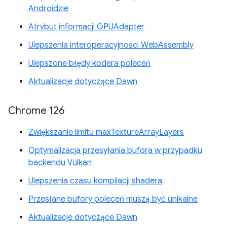
Androidzie
Atrybut informacji GPUAdapter
Ulepszenia interoperacyjności WebAssembly
Ulepszone błędy kodera poleceń
Aktualizacje dotyczące Dawn
Chrome 126
Zwiększanie limitu maxTextureArrayLayers
Optymalizacja przesyłania bufora w przypadku
backendu Vulkan
Ulepszenia czasu kompilacji shadera
Przesłane bufory poleceń muszą być unikalne
Aktualizacje dotyczące Dawn