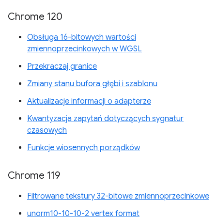
Chrome 120
Obsługa 16-bitowych wartości
zmiennoprzecinkowych w WGSL
Przekraczaj granice
Zmiany stanu bufora głębi i szablonu
Aktualizacje informacji o adapterze
Kwantyzacja zapytań dotyczących sygnatur
czasowych
Funkcje wiosennych porządków
Chrome 119
Filtrowane tekstury 32-bitowe zmiennoprzecinkowe
unorm10-10-10-2 vertex format