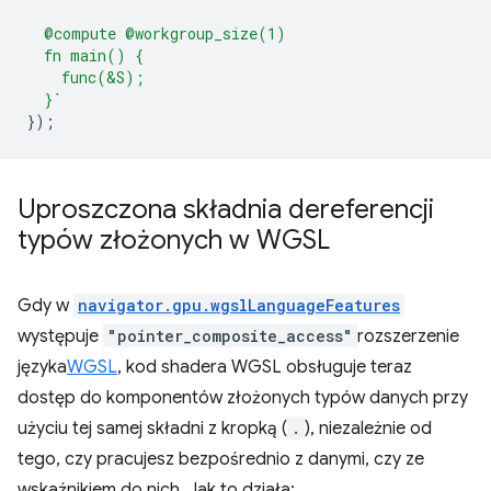
  @compute @workgroup_size(1)
  fn main() {
    func(&S);
  }`
});
Uproszczona składnia dereferencji
typów złożonych w WGSL
Gdy w
navigator.gpu.wgslLanguageFeatures
występuje
"pointer_composite_access"
rozszerzenie
języka
WGSL
, kod shadera WGSL obsługuje teraz
dostęp do komponentów złożonych typów danych przy
użyciu tej samej składni z kropką (
.
), niezależnie od
tego, czy pracujesz bezpośrednio z danymi, czy ze
wskaźnikiem do nich. Jak to działa: