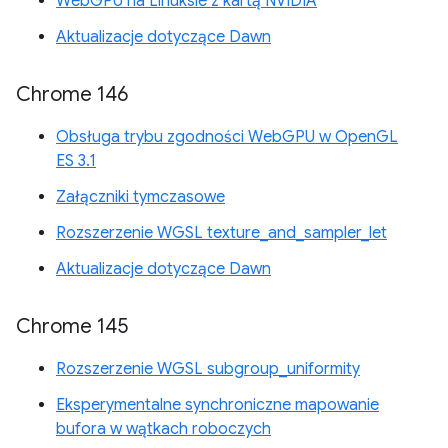
WebGPU na Linuksie z kartą NVIDIA
Aktualizacje dotyczące Dawn
Chrome 146
Obsługa trybu zgodności WebGPU w OpenGL
ES 3.1
Załączniki tymczasowe
Rozszerzenie WGSL texture_and_sampler_let
Aktualizacje dotyczące Dawn
Chrome 145
Rozszerzenie WGSL subgroup_uniformity
Eksperymentalne synchroniczne mapowanie
bufora w wątkach roboczych