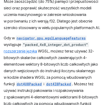
Może zaoszczędzić (do 75%) pamięci i przepustowości
sieci oraz poprawić skuteczność wszystkich modeli
uczenia maszynowego w zakresie wnioskowania
w porównaniu z ich wersją f32. Dlatego jest obecnie
szeroko stosowany w wielu popularnych platformach AI.
Gdy w
navigator.gpu.wgslLanguageFeatures
występuje
"packed_4x8_integer_dot_product"
rozszerzenie języka
WGSL, możesz teraz używać 32-
bitowych skalarów całkowitych zawierających 4-
elementowe wektory 8-bitowych liczb całkowitych jako
danych wejściowych do instrukcji iloczynu skalarnego
w kodzie shadera WGSL za pomocą wbudowanych
funkcji
dot4U8Packed
i
dot4I8Packed
. Możesz też
używać instrukcji pakowania i rozpakowywania
z spakowanymi 4-elementowymi wektorami 8-bitowych
liczb całkowitych za pomocą wbudowanych funkcji