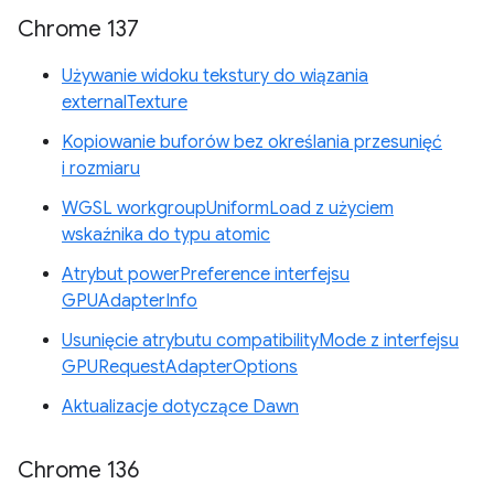
Chrome 137
Używanie widoku tekstury do wiązania
externalTexture
Kopiowanie buforów bez określania przesunięć
i rozmiaru
WGSL workgroupUniformLoad z użyciem
wskaźnika do typu atomic
Atrybut powerPreference interfejsu
GPUAdapterInfo
Usunięcie atrybutu compatibilityMode z interfejsu
GPURequestAdapterOptions
Aktualizacje dotyczące Dawn
Chrome 136