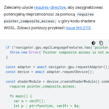
Zalecamy użycie
requires-directive
, aby zasygnalizować
potencjalną nieprzenośność za pomocą
requires
pointer_composite_access;
u góry kodu shadera
WGSL. Zobacz poniższy przykład i
issue tint:2113
.
if
(
!
navigator
.
gpu
.
wgslLanguageFeatures
.
has
(
"pointer
throw
new
Error
(
`Pointer composite access is not a
}
const
adapter
=
await
navigator
.
gpu
.
requestAdapter
()
const
device
=
await
adapter
.
requestDevice
();
const
shaderModule
=
device
.
createShaderModule
({
cod
  requires pointer_composite_access;
  fn main() {
    var a = vec3f();
    let p : ptr<function, vec3f> = &a;