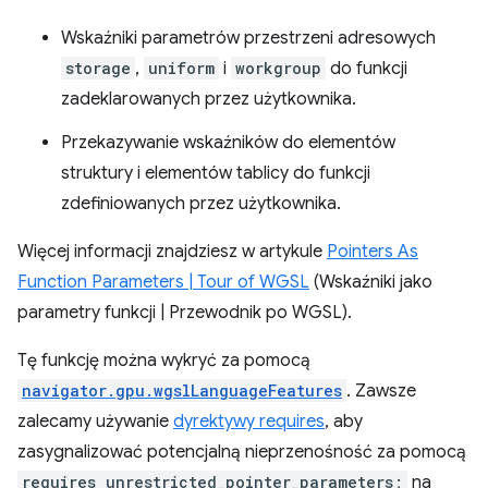
Wskaźniki parametrów przestrzeni adresowych
storage
,
uniform
i
workgroup
do funkcji
zadeklarowanych przez użytkownika.
Przekazywanie wskaźników do elementów
struktury i elementów tablicy do funkcji
zdefiniowanych przez użytkownika.
Więcej informacji znajdziesz w artykule
Pointers As
Function Parameters | Tour of WGSL
(Wskaźniki jako
parametry funkcji | Przewodnik po WGSL).
Tę funkcję można wykryć za pomocą
navigator.gpu.wgslLanguageFeatures
. Zawsze
zalecamy używanie
dyrektywy requires
, aby
zasygnalizować potencjalną nieprzenośność za pomocą
requires unrestricted_pointer_parameters;
na