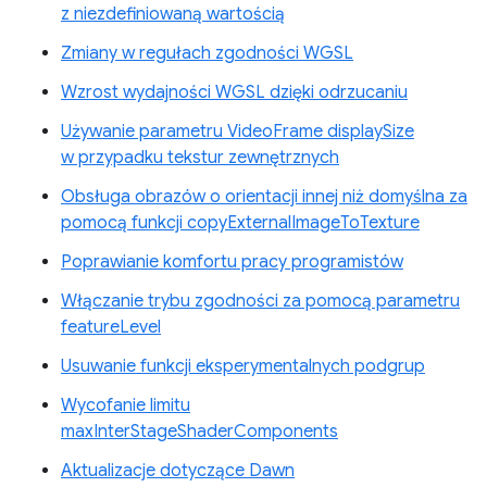
z niezdefiniowaną wartością
Zmiany w regułach zgodności WGSL
Wzrost wydajności WGSL dzięki odrzucaniu
Używanie parametru VideoFrame displaySize
w przypadku tekstur zewnętrznych
Obsługa obrazów o orientacji innej niż domyślna za
pomocą funkcji copyExternalImageToTexture
Poprawianie komfortu pracy programistów
Włączanie trybu zgodności za pomocą parametru
featureLevel
Usuwanie funkcji eksperymentalnych podgrup
Wycofanie limitu
maxInterStageShaderComponents
Aktualizacje dotyczące Dawn