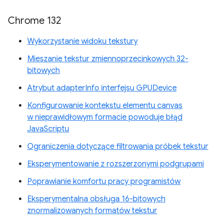
Chrome 132
Wykorzystanie widoku tekstury
Mieszanie tekstur zmiennoprzecinkowych 32-
bitowych
Atrybut adapterInfo interfejsu GPUDevice
Konfigurowanie kontekstu elementu canvas
w nieprawidłowym formacie powoduje błąd
JavaScriptu
Ograniczenia dotyczące filtrowania próbek tekstur
Eksperymentowanie z rozszerzonymi podgrupami
Poprawianie komfortu pracy programistów
Eksperymentalna obsługa 16-bitowych
znormalizowanych formatów tekstur