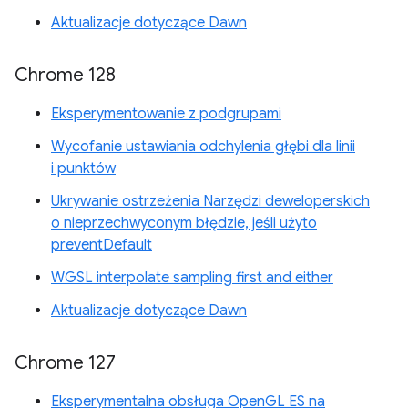
Aktualizacje dotyczące Dawn
Chrome 128
Eksperymentowanie z podgrupami
Wycofanie ustawiania odchylenia głębi dla linii
i punktów
Ukrywanie ostrzeżenia Narzędzi deweloperskich
o nieprzechwyconym błędzie, jeśli użyto
preventDefault
WGSL interpolate sampling first and either
Aktualizacje dotyczące Dawn
Chrome 127
Eksperymentalna obsługa OpenGL ES na