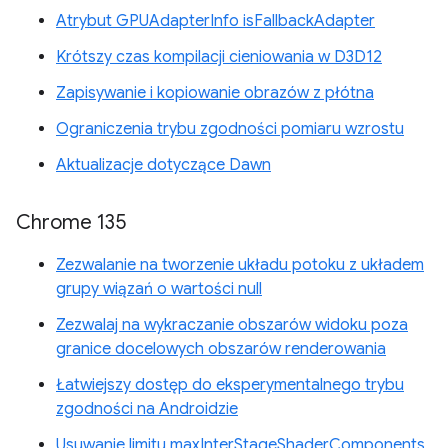
Atrybut GPUAdapterInfo isFallbackAdapter
Krótszy czas kompilacji cieniowania w D3D12
Zapisywanie i kopiowanie obrazów z płótna
Ograniczenia trybu zgodności pomiaru wzrostu
Aktualizacje dotyczące Dawn
Chrome 135
Zezwalanie na tworzenie układu potoku z układem
grupy wiązań o wartości null
Zezwalaj na wykraczanie obszarów widoku poza
granice docelowych obszarów renderowania
Łatwiejszy dostęp do eksperymentalnego trybu
zgodności na Androidzie
Usuwanie limitu maxInterStageShaderComponents