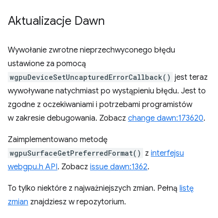
Aktualizacje Dawn
Wywołanie zwrotne nieprzechwyconego błędu
ustawione za pomocą
wgpuDeviceSetUncapturedErrorCallback()
jest teraz
wywoływane natychmiast po wystąpieniu błędu. Jest to
zgodne z oczekiwaniami i potrzebami programistów
w zakresie debugowania. Zobacz
change dawn:173620
.
Zaimplementowano metodę
wgpuSurfaceGetPreferredFormat()
z
interfejsu
webgpu.h API
. Zobacz
issue dawn:1362
.
To tylko niektóre z najważniejszych zmian. Pełną
listę
zmian
znajdziesz w repozytorium.