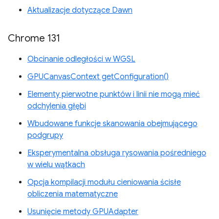
Aktualizacje dotyczące Dawn
Chrome 131
Obcinanie odległości w WGSL
GPUCanvasContext getConfiguration()
Elementy pierwotne punktów i linii nie mogą mieć
odchylenia głębi
Wbudowane funkcje skanowania obejmującego
podgrupy
Eksperymentalna obsługa rysowania pośredniego
w wielu wątkach
Opcja kompilacji modułu cieniowania ścisłe
obliczenia matematyczne
Usunięcie metody GPUAdapter