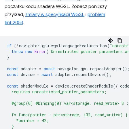
początku kodu shadera WGSL. Zobacz poniższy
przykład,
zmiany w specyfikacji WGSL
i
problem
tint:2053
.
if
(
!
navigator
.
gpu
.
wgslLanguageFeatures
.
has
(
"unrestr
throw
new
Error
(
`Unrestricted pointer parameters a
}
const
adapter
=
await
navigator
.
gpu
.
requestAdapter
()
const
device
=
await
adapter
.
requestDevice
();
const
shaderModule
=
device
.
createShaderModule
({
cod
  requires unrestricted_pointer_parameters;
  @group(0) @binding(0) var<storage, read_write> S :
  fn func(pointer : ptr<storage, i32, read_write>) {
    *pointer = 42;
  }