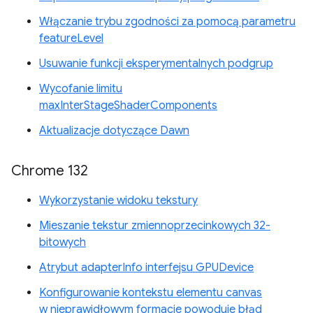
Włączanie trybu zgodności za pomocą parametru
featureLevel
Usuwanie funkcji eksperymentalnych podgrup
Wycofanie limitu
maxInterStageShaderComponents
Aktualizacje dotyczące Dawn
Chrome 132
Wykorzystanie widoku tekstury
Mieszanie tekstur zmiennoprzecinkowych 32-
bitowych
Atrybut adapterInfo interfejsu GPUDevice
Konfigurowanie kontekstu elementu canvas
w nieprawidłowym formacie powoduje błąd