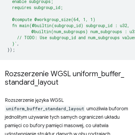
  enable subgroups;
  requires subgroup_id;
  @compute @workgroup_size(64, 1, 1)
  fn main(@builtin(subgroup_id) subgroup_id : u32,
          @builtin(num_subgroups) num_subgroups : u3
    // TODO: Use subgroup_id and num_subgroups value
  }`
,
});
Rozszerzenie WGSL uniform
_
buffer
_
standard
_
layout
Rozszerzenie języka WGSL
uniform_buffer_standard_layout
umożliwia buforom
jednolitym używanie tych samych ograniczeń układu
pamięci co bufory pamięci masowej, co ułatwia
udostępnianie struktur danych w obu rodzajach