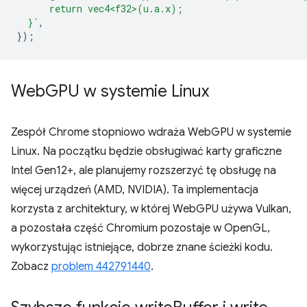
      return vec4<f32>(u.a.x);
  }`
,
});
Web
GPU w systemie Linux
Zespół Chrome stopniowo wdraża WebGPU w systemie
Linux. Na początku będzie obsługiwać karty graficzne
Intel Gen12+, ale planujemy rozszerzyć tę obsługę na
więcej urządzeń (AMD, NVIDIA). Ta implementacja
korzysta z architektury, w której WebGPU używa Vulkan,
a pozostała część Chromium pozostaje w OpenGL,
wykorzystując istniejące, dobrze znane ścieżki kodu.
Zobacz
problem 442791440
.