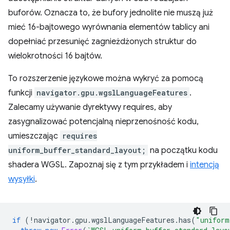
buforów. Oznacza to, że bufory jednolite nie muszą już
mieć 16-bajtowego wyrównania elementów tablicy ani
dopełniać przesunięć zagnieżdżonych struktur do
wielokrotności 16 bajtów.
To rozszerzenie językowe można wykryć za pomocą
funkcji
navigator.gpu.wgslLanguageFeatures
.
Zalecamy używanie dyrektywy requires, aby
zasygnalizować potencjalną nieprzenośność kodu,
umieszczając
requires
uniform_buffer_standard_layout;
na początku kodu
shadera WGSL. Zapoznaj się z tym przykładem i
intencją
wysyłki
.
if
(
!
navigator
.
gpu
.
wgslLanguageFeatures
.
has
(
"uniform