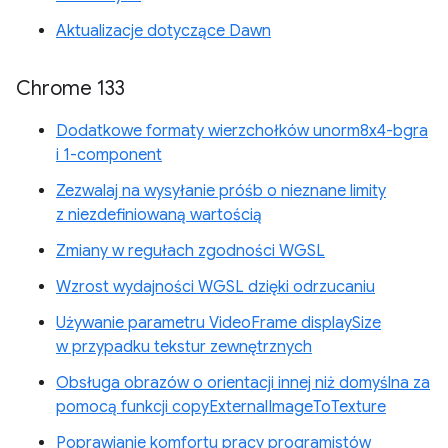
Aktualizacje dotyczące Dawn
Chrome 133
Dodatkowe formaty wierzchołków unorm8x4-bgra
i 1-component
Zezwalaj na wysyłanie próśb o nieznane limity
z niezdefiniowaną wartością
Zmiany w regułach zgodności WGSL
Wzrost wydajności WGSL dzięki odrzucaniu
Używanie parametru VideoFrame displaySize
w przypadku tekstur zewnętrznych
Obsługa obrazów o orientacji innej niż domyślna za
pomocą funkcji copyExternalImageToTexture
Poprawianie komfortu pracy programistów