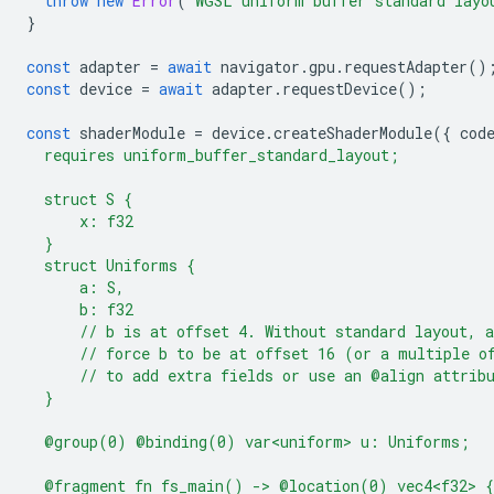
throw
new
Error
(
`WGSL uniform buffer standard layo
}
const
adapter
=
await
navigator
.
gpu
.
requestAdapter
()
const
device
=
await
adapter
.
requestDevice
();
const
shaderModule
=
device
.
createShaderModule
({
cod
  requires uniform_buffer_standard_layout;
  struct S {
      x: f32
  }
  struct Uniforms {
      a: S,
      b: f32
      // b is at offset 4. Without standard layout, 
      // force b to be at offset 16 (or a multiple o
      // to add extra fields or use an @align attrib
  }
  @group(0) @binding(0) var<uniform> u: Uniforms;
  @fragment fn fs_main() -> @location(0) vec4<f32> {