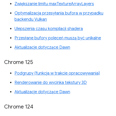
Zwiększanie limitu maxTextureArrayLayers
Optymalizacja przesyłania bufora w przypadku
backendu Vulkan
Ulepszenia czasu kompilacji shadera
Przesłane bufory poleceń muszą być unikalne
Aktualizacje dotyczące Dawn
Chrome 125
Podgrupy (funkcja w trakcie opracowywania)
Renderowanie do wycinka tekstury 3D
Aktualizacje dotyczące Dawn
Chrome 124