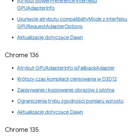
Atrybut powerPreference interfejsu
GPUAdapterInfo
Usunięcie atrybutu compatibilityMode z interfejsu
GPURequestAdapterOptions
Aktualizacje dotyczące Dawn
Chrome 136
Atrybut GPUAdapterInfo isFallbackAdapter
Krótszy czas kompilacji cieniowania w D3D12
Zapisywanie i kopiowanie obrazów z płótna
Ograniczenia trybu zgodności pomiaru wzrostu
Aktualizacje dotyczące Dawn
Chrome 135