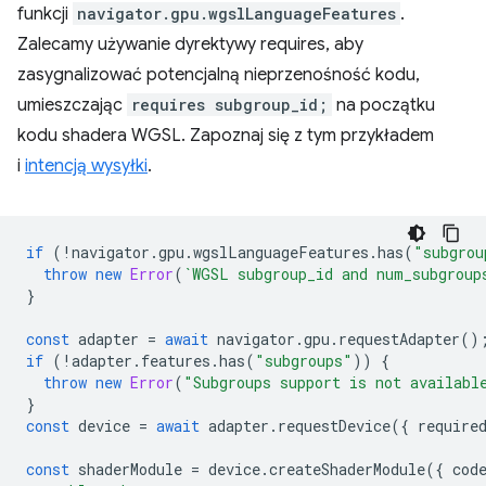
funkcji
navigator.gpu.wgslLanguageFeatures
.
Zalecamy używanie dyrektywy requires, aby
zasygnalizować potencjalną nieprzenośność kodu,
umieszczając
requires subgroup_id;
na początku
kodu shadera WGSL. Zapoznaj się z tym przykładem
i
intencją wysyłki
.
if
(
!
navigator
.
gpu
.
wgslLanguageFeatures
.
has
(
"subgrou
throw
new
Error
(
`WGSL subgroup_id and num_subgroup
}
const
adapter
=
await
navigator
.
gpu
.
requestAdapter
()
if
(
!
adapter
.
features
.
has
(
"subgroups"
))
{
throw
new
Error
(
"Subgroups support is not availabl
}
const
device
=
await
adapter
.
requestDevice
({
require
const
shaderModule
=
device
.
createShaderModule
({
cod