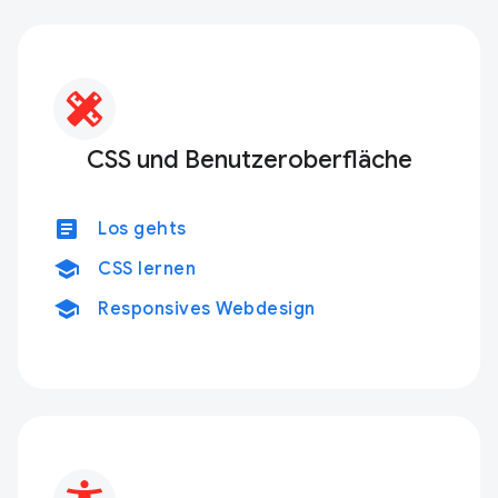
CSS und Benutzeroberfläche
article
Los gehts
school
CSS lernen
school
Responsives Webdesign