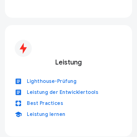
Leistung
article
Lighthouse-Prüfung
article
Leistung der Entwicklertools
pages
Best Practices
school
Leistung lernen