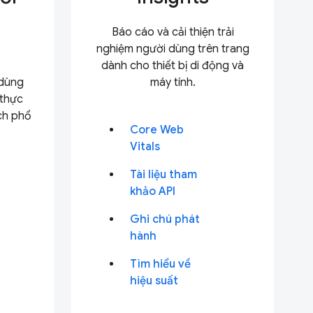
Báo cáo và cải thiện trải
nghiệm người dùng trên trang
dành cho thiết bị di động và
dùng
máy tính.
 thực
ích phổ
Core Web
Vitals
Tài liệu tham
khảo API
Ghi chú phát
hành
Tìm hiểu về
hiệu suất