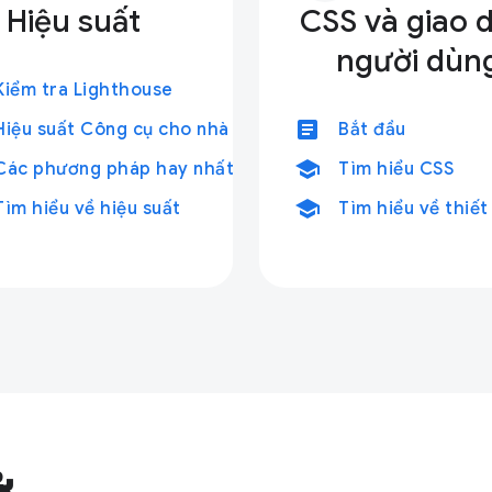
Hiệu suất
CSS và giao 
người dùn
Kiểm tra Lighthouse
article
Hiệu suất Công cụ cho nhà phát triển
Bắt đầu
school
Các phương pháp hay nhất
Tìm hiểu CSS
school
Tìm hiểu về hiệu suất
Tìm hiểu về thiết