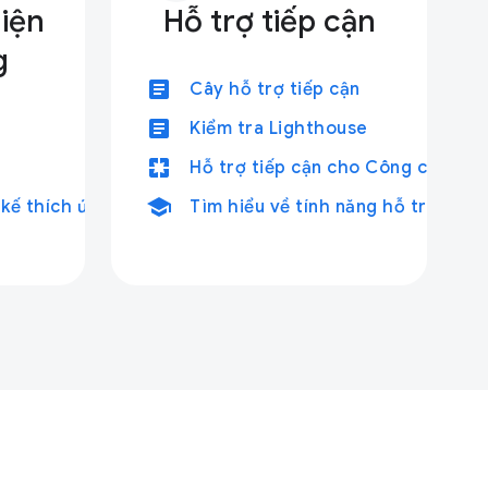
diện
Hỗ trợ tiếp cận
g
article
Cây hỗ trợ tiếp cận
article
Kiểm tra Lighthouse
pages
Hỗ trợ tiếp cận cho Công cụ cho 
school
 kế thích ứng
Tìm hiểu về tính năng hỗ trợ tiếp 