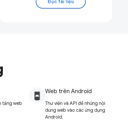
Đọc tài liệu
g
Web trên Android
ền tảng web
Thư viện và API để nhúng nội
dung web vào các ứng dụng
Android.