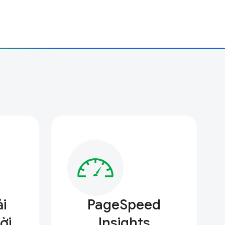
i
PageSpeed
ời
Insights