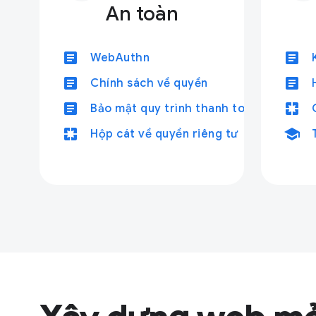
An toàn
article
article
WebAuthn
article
article
Chính sách về quyền
article
pages
Bảo mật quy trình thanh toán
pages
school
Hộp cát về quyền riêng tư