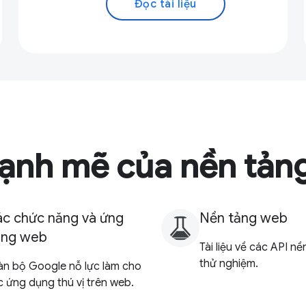
Đọc tài liệu
ạnh mẽ của nền tản
c chức năng và ứng
Nền tảng web
ụng web
Tài liệu về các API n
thử nghiệm.
àn bộ Google nỗ lực làm cho
c ứng dụng thú vị trên web.