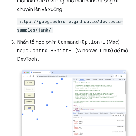
một loạt các ô vuông nhỏ màu xanh dương di
chuyển lên và xuống.
https://googlechrome.github.io/devtools-
samples/jank/
Nhấn tổ hợp phím
Command
+
Option
+
I
(Mac)
hoặc
Control
+
Shift
+
I
(Windows, Linux) để mở
DevTools.