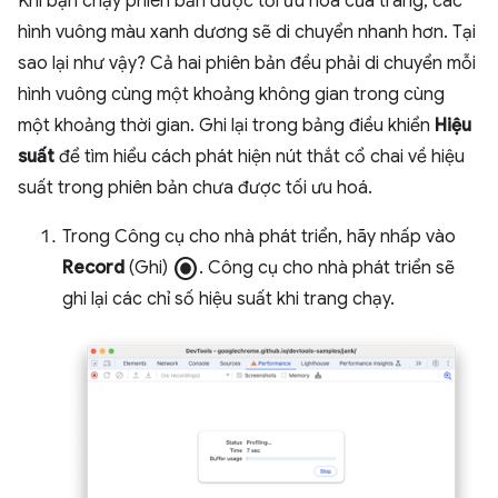
Khi bạn chạy phiên bản được tối ưu hoá của trang, các
hình vuông màu xanh dương sẽ di chuyển nhanh hơn. Tại
sao lại như vậy? Cả hai phiên bản đều phải di chuyển mỗi
hình vuông cùng một khoảng không gian trong cùng
một khoảng thời gian. Ghi lại trong bảng điều khiển
Hiệu
suất
để tìm hiểu cách phát hiện nút thắt cổ chai về hiệu
suất trong phiên bản chưa được tối ưu hoá.
Trong Công cụ cho nhà phát triển, hãy nhấp vào
radio_button_checked
Record
(Ghi)
. Công cụ cho nhà phát triển sẽ
ghi lại các chỉ số hiệu suất khi trang chạy.