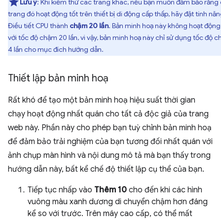
Lưu ý
: Khi kiểm thử các trang khác, nếu bạn muốn đảm bảo rằng
trang đó hoạt động tốt trên thiết bị di động cấp thấp, hãy đặt tính nă
Điều tiết CPU thành
chậm 20 lần
. Bản minh hoạ này không hoạt động
với tốc độ chậm 20 lần, vì vậy, bản minh hoạ này chỉ sử dụng tốc độ 
4 lần cho mục đích hướng dẫn.
Thiết lập bản minh hoạ
Rất khó để tạo một bản minh hoạ hiệu suất thời gian
chạy hoạt động nhất quán cho tất cả độc giả của trang
web này. Phần này cho phép bạn tuỳ chỉnh bản minh hoạ
để đảm bảo trải nghiệm của bạn tương đối nhất quán với
ảnh chụp màn hình và nội dung mô tả mà bạn thấy trong
hướng dẫn này, bất kể chế độ thiết lập cụ thể của bạn.
Tiếp tục nhấp vào
Thêm 10
cho đến khi các hình
vuông màu xanh dương di chuyển chậm hơn đáng
kể so với trước. Trên máy cao cấp, có thể mất