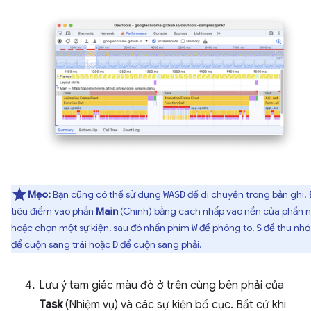
Mẹo:
Bạn cũng có thể sử dụng
để di chuyển trong bản ghi. 
WASD
tiêu điểm vào phần
Main
(Chính) bằng cách nhấp vào nền của phần 
hoặc chọn một sự kiện, sau đó nhấn phím
để phóng to,
để thu nhỏ
W
S
để cuộn sang trái hoặc
để cuộn sang phải.
D
Lưu ý tam giác màu đỏ ở trên cùng bên phải của
Task
(Nhiệm vụ) và các sự kiện bố cục. Bất cứ khi